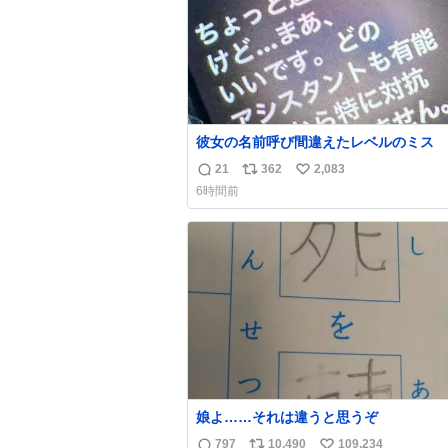
彼女の名前呼び間違えたレベルのミス
21
362
2,083
返
リ
い
6時間前
信
ポ
い
数
ス
ね
ト
数
数
娘よ……それは違うと思うぞ
797
10,490
109,234