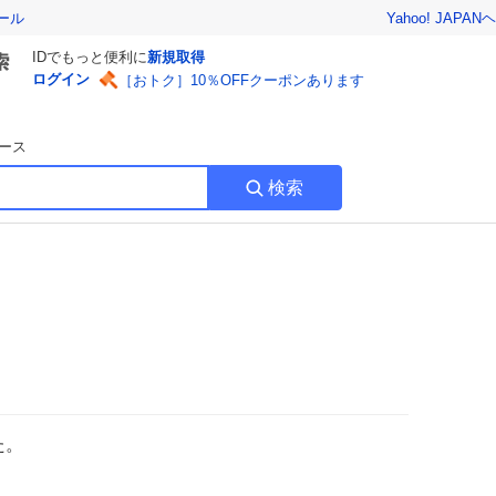
Yahoo! JAPAN
ヘ
ール
IDでもっと便利に
新規取得
ログイン
［おトク］10％OFFクーポンあります
ース
検索
た。