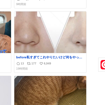
返
リ
い
9時間前
信
ポ
い
数
ス
ね
ト
数
数
before私すぎてこれやりたいけど何をやった
ら右になれるの
13
177
6,949
返
リ
い
19時間前
信
ポ
い
数
ス
ね
ト
数
数