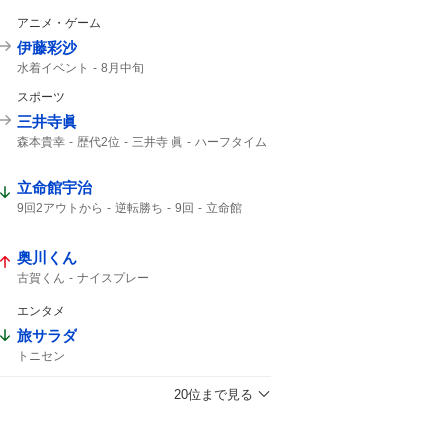
アニメ・ゲーム
伊藤彩沙
水着イベント
8月中旬
スポーツ
三井寺眞
森本貴幸
歴代2位
三井寺 眞
ハーフタイム
横浜FM
三井寺
16歳
Travis Japan
史上最年少
J1
トラップ
15歳
立命館宇治
9回2アウトから
逆転勝ち
9回
立命館
甲子園
2アウトから
9回2アウト
響けユーフォニアム
ユーフォニアム
奥川くん
2アウト
T-WAVE
古賀くん
ナイスプレー
エンタメ
旅サラダ
トニセン
20位まで見る