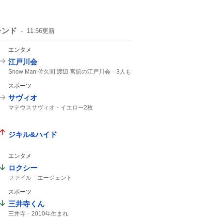
レンド
11:56
更新
エンタメ
江戸川会
Snow Man 佐久間 渡辺 宮舘の江戸川会
3人も
2人目
Snow Man
55分
スポーツ
サヴィオ
マテウスサヴィオ
イエロー2枚
マテウス・サヴィオ
あべしゅー
レッドカード
キジェ
イエロー
ジキル&ハイド
エンタメ
ロクシー
ファイル
エージェント
スポーツ
三井寺くん
三井寺
2010年生まれ