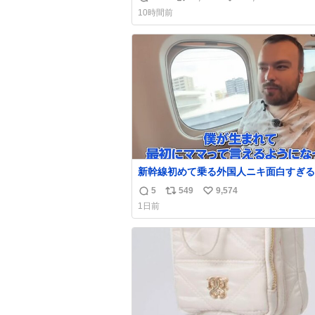
返
リ
い
10時間前
信
ポ
い
数
ス
ね
ト
数
数
新幹線初めて乗る外国人ニキ面白すぎる
5
549
9,574
返
リ
い
1日前
信
ポ
い
数
ス
ね
ト
数
数