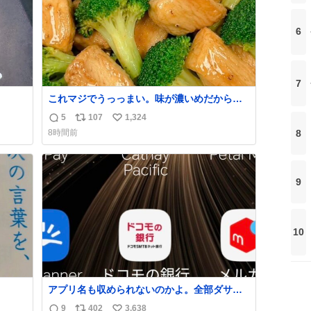
6
7
これマジでうっっまい。味が濃いめだから満
足感エグいし1週間で3キロ痩せた😭
5
107
1,324
返
リ
い
8
8時間前
信
ポ
い
数
ス
ね
ト
数
9
数
10
アプリ名も収められないのかよ。全部ダサく
て本当に凄い。 https://t.co/LemyLGyVkR
9
402
3,638