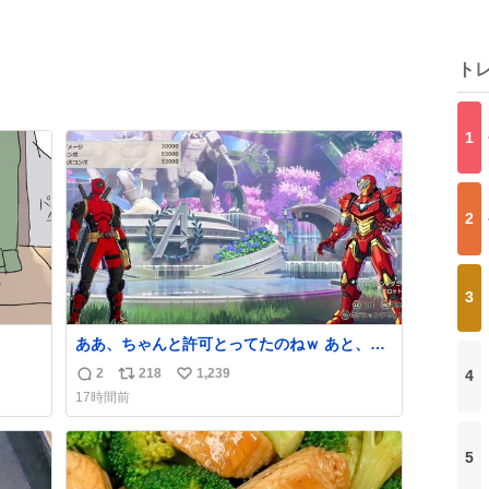
ト
1
2
3
ああ、ちゃんと許可とってたのねｗ あと、マ
ジで『そして時は動き出す』って言ってて草
2
218
1,239
4
返
リ
い
オブ草
17時間前
信
ポ
い
数
ス
ね
ト
数
5
数