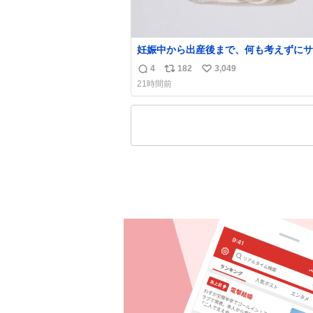
妊娠中から出産後まで、何も考えずにサ
持って行けるようなショルダーバッグが
4
182
3,049
返
リ
い
いな〜と思っていたのだけど snidelで
21時間前
くちゃピッタリなものを見つけたので買
信
ポ
い
た！✨ スマホと小物とペットボトルが入るの
数
ス
ね
最高すぎる🥹 しかもスマホ入れ独立し
ト
数
ファスナーない！地味に嬉しいやつ！！
数