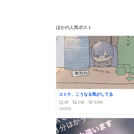
ほかの人気ポスト
コミケ、こうなる気がしてる
26
236
3,842
返
リ
い
1時間前
信
ポ
い
数
ス
ね
ト
数
数