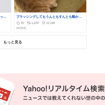
ッと
ブラッシングしてもうんともすんとも動かな
欲し
いから京都の寺にある庭みたいになってる
15
1,239
12,196
返
リ
い
めちゃ
8時間前
っ
信
ポ
い
数
ス
ね
てるし
ト
数
もっと見る
！
数