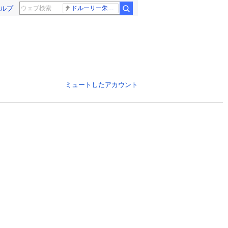
ルプ
ドルーリー朱瑛里 木田美緒莉
ミュートしたアカウント