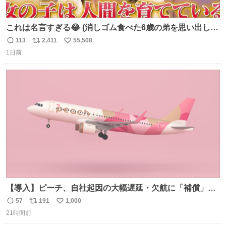
これは名言すぎる😂 (消しゴム食べた6歳の弟を思い出しな
がら)
113
2,411
55,508
返
リ
い
1日前
信
ポ
い
数
ス
ね
ト
数
数
【導入】ピーチ、自社起因の大幅遅延・欠航に「補償」開
始へ news.livedoor.com/article/detail… 同社に起因する理
57
191
1,000
返
リ
い
由によって大幅遅延や欠航が発生した場合、乗客が負担し
21時間前
信
ポ
い
た宿泊費や交通費を、領収書の事後申請に基づき、国内線