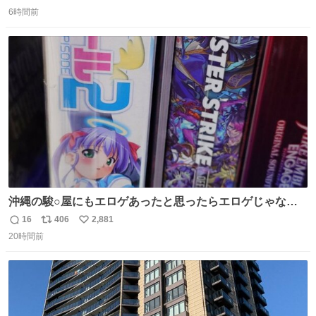
返
リ
い
年間で恵風看護婦会を立て直すと話しました。 👇このシー
6時間前
信
ポ
い
ンをぜひ本編で web.nhk/tv/an/kazekaor… #朝ドラ #風薫
数
ス
ね
る 見上愛 上坂樹里 平埜生成
ト
数
数
沖縄の駿○屋にもエロゲあったと思ったらエロゲじゃなか
った
16
406
2,881
返
リ
い
20時間前
信
ポ
い
数
ス
ね
ト
数
数