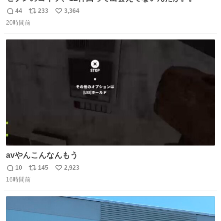
44
233
3,364
返
リ
い
20時間前
信
ポ
い
数
ス
ね
ト
数
数
avやんこんなんもう
10
145
2,923
返
リ
い
16時間前
信
ポ
い
数
ス
ね
ト
数
数