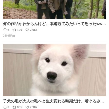
何の作品かわからんけど、本編観てみたいって思ったwww
韓ドラよね？
6
100
2,666
返
リ
い
15時間前
信
ポ
い
数
ス
ね
ト
数
数
子犬の毛が大人の毛へと生え変わる時期だけ、着ぐるみを
着てるように見える良さがあります
8
955
7,307