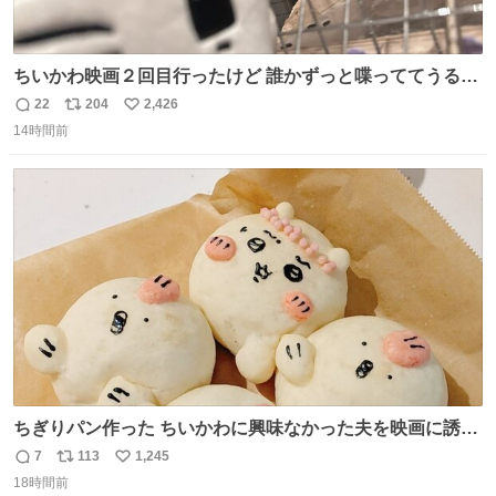
ちいかわ映画２回目行ったけど 誰かずっと喋っててうるさ
かった 許せねえ
22
204
2,426
返
リ
い
14時間前
信
ポ
い
数
ス
ね
ト
数
数
ちぎりパン作った ちいかわに興味なかった夫を映画に誘い
出すことに成功したからさァ、永遠のいのち食べさせてか
7
113
1,245
返
リ
い
ら観に行くねッ🎫
18時間前
信
ポ
い