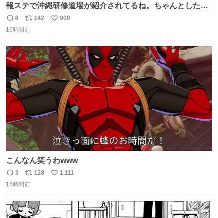
報ステで沖縄研修道場が紹介されてるね。ちゃんとした名
前出してないけど。#報道ステーション
8
142
900
返
リ
い
16時間前
信
ポ
い
数
ス
ね
ト
数
数
こんなん笑うわwww
3
128
1,111
返
リ
い
15時間前
信
ポ
い
数
ス
ね
ト
数