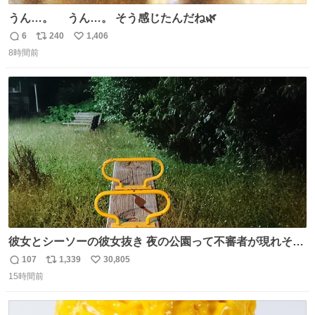
うん…。 うん…。 そう感じたんだね🌿
6
240
1,406
返
リ
い
8時間前
信
ポ
い
数
ス
ね
ト
数
数
彼女とシーソーの彼女抜き 夜の公園って不審者が現れそう
で怖いんだよな
107
1,339
30,805
返
リ
い
15時間前
信
ポ
い
数
ス
ね
ト
数