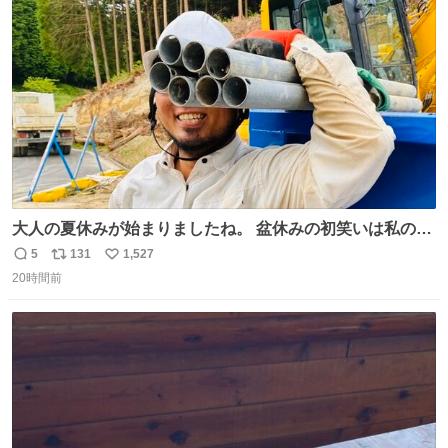
ト
数
数
大人の夏休みが始まりましたね。 盆休みの初笑いは私の現
場コスプレ マスターイーでお願いします！！
5
131
1,527
返
リ
い
20時間前
信
ポ
い
数
ス
ね
ト
数
数