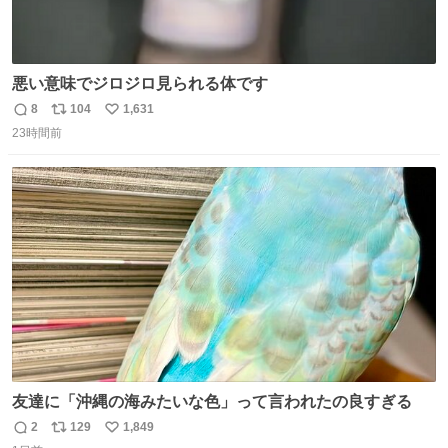
悪い意味でジロジロ見られる体です
8
104
1,631
返
リ
い
23時間前
信
ポ
い
数
ス
ね
ト
数
数
友達に「沖縄の海みたいな色」って言われたの良すぎる
2
129
1,849
返
リ
い