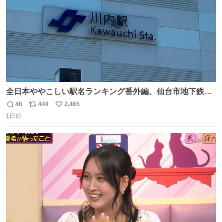
全日本ややこしい駅名ランキング番外編、仙台市地下鉄川
内駅
46
449
2,465
返
リ
い
1日前
信
ポ
い
数
ス
ね
ト
数
数