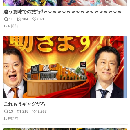
違う意味での旅行⁉️ｗｗｗｗｗｗｗｗｗｗｗｗｗｗｗｗｗｗ
ｗ
11
184
8,613
返
リ
い
17時間前
信
ポ
い
数
ス
ね
ト
数
数
これもうギャグだろ
13
218
2,987
返
リ
い
18時間前
信
ポ
い
数
ス
ね