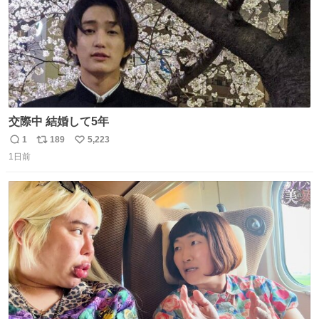
交際中 結婚して5年
1
189
5,223
返
リ
い
1日前
信
ポ
い
数
ス
ね
ト
数
数