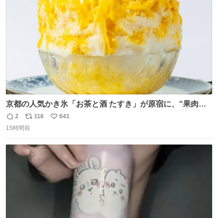
数
京都の人気かき氷「お茶と酒 たすき」が原宿に、“果肉た
っぷり”夏限定アップルマンゴー＆定番ほうじ茶みつ -
2
116
641
返
リ
い
fashion-press.net/news/149581
15時間前
信
ポ
い
数
ス
ね
ト
数
数