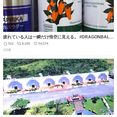
疲れている人は一瞬だけ悟空に見える。 #DRAGONBALL
#ドラゴンボール
522
8,345
54,574
返
リ
い
1日前
信
ポ
い
数
ス
ね
ト
数
数