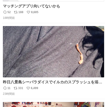
マッチングアプリ向いてないかも
52
188
8,685
返
リ
い
18時間前
信
ポ
い
数
ス
ね
ト
数
数
昨日八景島シーパラダイスでイルカのスプラッシュを浴び
たらゲソのおまけがついてきました。誰の食べカスかわか
11
331
6,499
返
リ
い
らないけど、とても愛おしいです。こんなおまけまで付け
23時間前
信
ポ
い
てもらって感謝しかありません。 #ふれあいラグーン #横
数
ス
ね
浜八景島シーパラダイス
ト
数