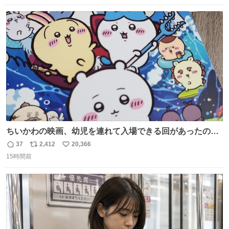
数
ス
ね
ト
数
数
ちいかわの映画、幼児を連れて入場できる回があったので
子どもを連れて観てきたんですけど、セイレーンの登場シ
37
2,412
20,366
返
リ
い
ーンで場内のベビーが一斉に泣き出してたのがとてもよい
15時間前
信
ポ
い
映画体験でした。
数
ス
ね
ト
数
数