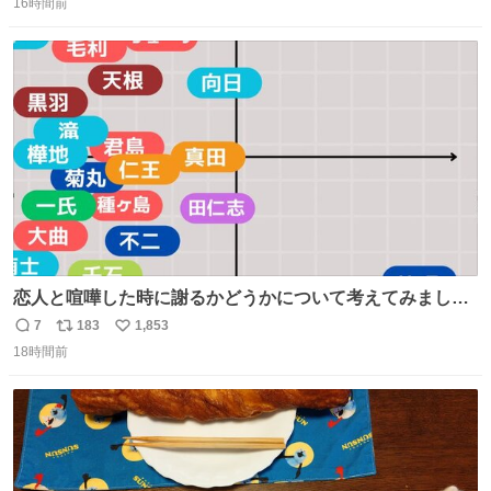
16時間前
信
ポ
い
数
ス
ね
ト
数
数
恋人と喧嘩した時に謝るかどうかについて考えてみました
💭 ▶︎自分から謝る or 悪くないなら謝らない ▶︎ねちねちす
7
183
1,853
返
リ
い
る or さっぱりしている 個人的見解です！色々と許してく
18時間前
信
ポ
い
ださい！
数
ス
ね
ト
数
数