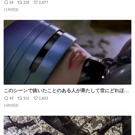
ことはおそらく就職だし、内定取り消し？ それと夏休み期
16
118
2,077
返
リ
い
間の停学って無意味じゃね？
21時間前
信
ポ
い
数
ス
ね
ト
数
数
このシーンで抜いたことのある人が果たして世にどれほど
いることか このアカウントに辿り着いた皆さんとは、ロボ
42
112
1,822
返
リ
い
コップ2についてこれからもぜひ語り合っていきたい
19時間前
信
ポ
い
数
ス
ね
ト
数
数