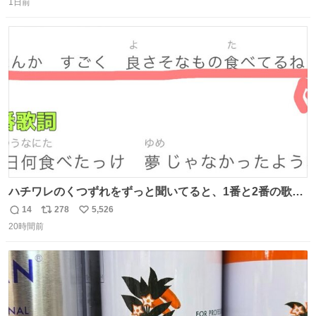
1日前
信
ポ
い
数
ス
ね
ト
数
数
ハチワレのくつずれをずっと聞いてると、1番と2番の歌詞
のこの赤線の部分、本来なら絶対逆の方が歌詞の意味合っ
14
278
5,526
返
リ
い
てるのに急に話変えてるよねw晴れだっけ？雨だっけ？っ
20時間前
信
ポ
い
て言ってるのに急に食べ物の話になったり何食べたっけ？
数
ス
ね
って言ってるのに急に天気の話になったりとかwでもそこ
ト
数
数
がハチワレらしい！！