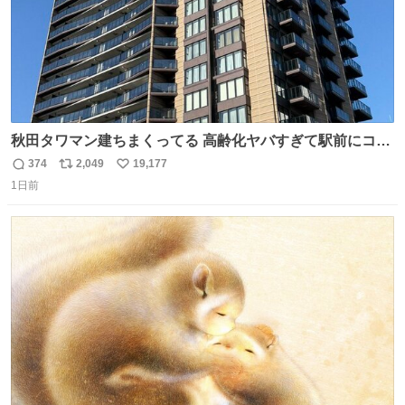
秋田タワマン建ちまくってる 高齢化ヤバすぎて駅前にコン
パクトシティつくって高齢者を住ませる考えらしい 病院も
374
2,049
19,177
返
リ
い
全部駅前にある
1日前
信
ポ
い
数
ス
ね
ト
数
数