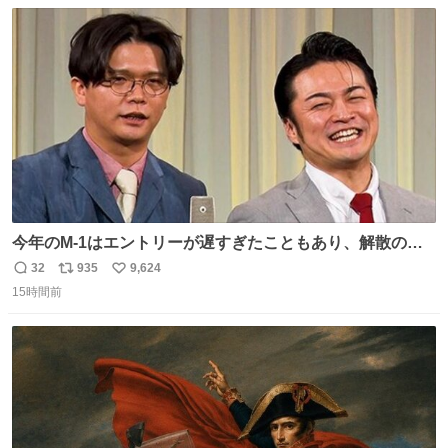
数
ス
ね
は1人あたり上限1万円、国際線は上限2万円まで支払う。
ト
数
数
今年のM-1はエントリーが遅すぎたこともあり、解散の可
能性を作り出してからのスタート！！ 遅くなって申し訳な
32
935
9,624
返
リ
い
い🙏 エントリーナンバーは「GO!無策!」でかなり覚えやす
15時間前
信
ポ
い
い！応援をお願いすることになりそう！！
数
ス
ね
ト
数
数