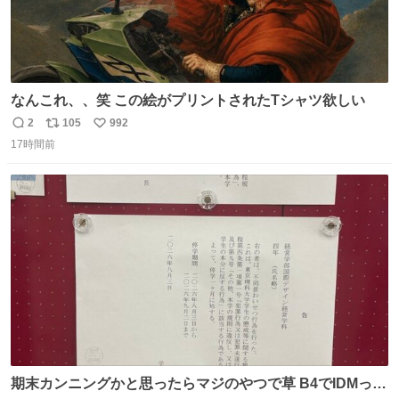
なんこれ、、笑 この絵がプリントされたTシャツ欲しい
2
105
992
返
リ
い
17時間前
信
ポ
い
数
ス
ね
ト
数
数
期末カンニングかと思ったらマジのやつで草 B4でIDMって