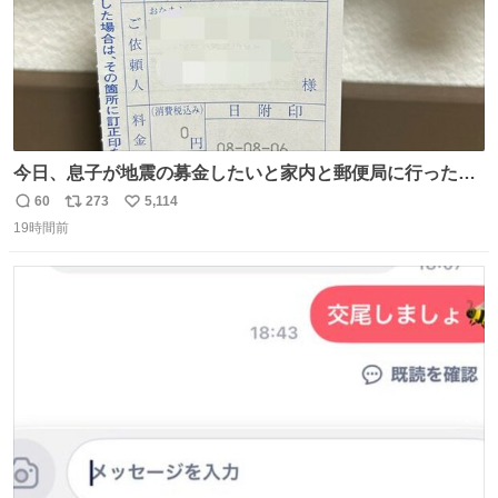
今日、息子が地震の募金したいと家内と郵便局に行ったみ
たいです。おもちゃとか買う選択肢もあったと思うけど、
60
273
5,114
返
リ
い
自分で貯めてた2万円を役に立てて欲しい、みんなも元気
19時間前
信
ポ
い
になって欲しいと。家内も一緒に募金したので、自分も何
数
ス
ね
かできたらなぁと思いました。
ト
数
数