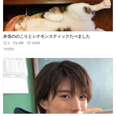
弁当ののこりとシナモンスティックたべました
1
209
3,025
返
リ
い
7時間前
信
ポ
い
数
ス
ね
ト
数
数