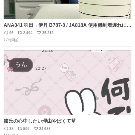
ANA041 羽田→伊丹 B787-8 / JA818A 使用機到着遅れにつ
き 「安全に支障ない範囲で1分1秒でも遅延回復に努めてお
96
2,494
25,218
返
リ
い
ります」と機長の気合い十分！ が、フライトは順調に進み
17時間前
信
ポ
い
すぎ… 「飛ばしすぎたせいか現在奈良県上空での待機を命
数
ス
ね
じられております」 でコンソメスープ吹き出しそうになり
ト
数
数
ましたw
彼氏の心中したい理由やばくて草
38
505
24,688
返
リ
い