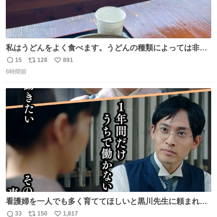
私はうどんをよく食べます。うどんの種類によっては非常
食にもなります。生うどんは消費期限が短く、冷凍うどん
15
128
891
返
リ
い
は長持ちする代わりに停電に弱いので、乾麺タイプのうど
6時間前
信
ポ
い
んなら水分が少なく長期保存するのにおすすめです。アル
数
ス
ね
ファ化米や缶詰など、色々な非常食がありますが、うどん
ト
数
数
もいかがでしょうか？
看護婦を一人でも多く育ててほしいと黒川先生に頼まれ、
１年間だけ黒川病院で働くことにしたりん。 直美はその１
33
150
1,817