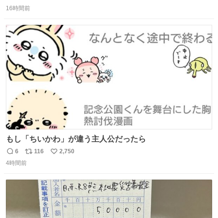
返
リ
い
16時間前
信
ポ
い
数
ス
ね
ト
数
数
もし「ちいかわ」が違う主人公だったら
6
116
2,750
返
リ
い
4時間前
信
ポ
い
数
ス
ね
ト
数
数