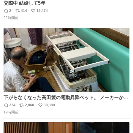
交際中 結婚して5年
2
414
16,474
返
リ
い
22時間前
信
ポ
い
数
ス
ね
ト
数
数
下がらなくなった高田製の電動昇降ベット。 メーカーから
は、完全に見放されたんですが、 見事に85歳の父が治しま
224
2,860
30,380
返
リ
い
した。 うちの父は、トヨタカローラのボディをオート生産
19時間前
信
ポ
い
する、工業ロボットの製作者なんですが、 父が電動ベット
数
ス
ね
の配線をハンダで修理している横で、
ト
数
数