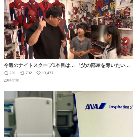
数
今週のナイトスクープ1本目は… 「父の部屋を奪いたい姉
妹」
291
732
13,477
返
リ
い
20時間前
信
ポ
い
数
ス
ね
ト
数
数