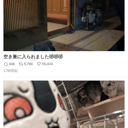
空き巣に入られました🤣🤣🤣
446
5,766
55,434
返
リ
い
17時間前
信
ポ
い
数
ス
ね
ト
数
数