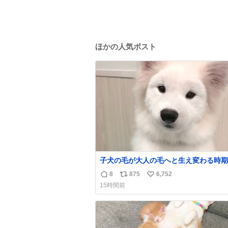
ほかの人気ポスト
子犬の毛が大人の毛へと生え変わる時期
け、着ぐるみを着てるように見える良さ
8
875
6,752
返
リ
い
ります
15時間前
信
ポ
い
数
ス
ね
ト
数
数