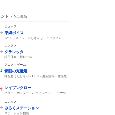
レンド
5:15
更新
ニュース
束縛ボイス
12:00
メイフ
にじさんじ
イブラヒム
エンタメ
クラレッタ
植田佳奈
新ロール
アニメ・ゲーム
青眼の究極竜
神を超えたしもべ
OCG
更新情報
究極竜
神を超えた
レイブンクロー
ハリー・ポッター
ハッフルパフ
ドーナツ
クリスピークリームドーナツ
エンタメ
みるくステーション
ステーション機能