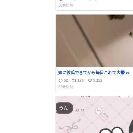
返
リ
い
18時間前
信
ポ
い
数
ス
ね
ト
数
数
妹に彼氏できてから毎日これで大鬱 w
52
176
5,252
返
リ
い
22時間前
信
ポ
い
数
ス
ね
ト
数
数