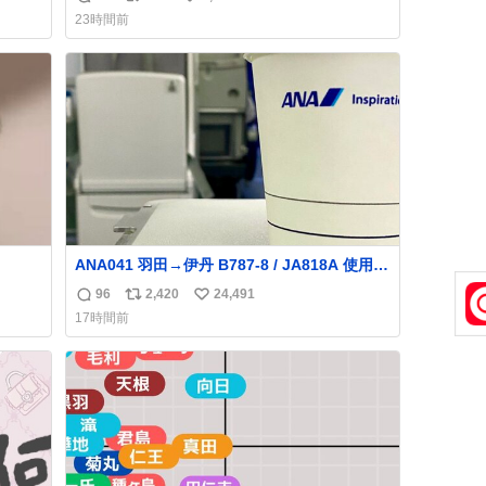
返
リ
い
した。誰の食べカスかわからないけど、とて
23時間前
も愛おしいです。こんなおまけまで付けても
信
ポ
い
らって感謝しかありません。 #ふれあいラグ
数
ス
ね
ーン #横浜八景島シーパラダイス
ト
数
数
ANA041 羽田→伊丹 B787-8 / JA818A 使用機
到着遅れにつき 「安全に支障ない範囲で1分1
96
2,420
24,491
返
リ
い
秒でも遅延回復に努めております」と機長の
17時間前
気合い十分！ が、フライトは順調に進みす
信
ポ
い
ぎ… 「飛ばしすぎたせいか現在奈良県上空で
数
ス
ね
の待機を命じられております」 でコンソメス
ト
数
ープ吹き出しそうになりましたw
数