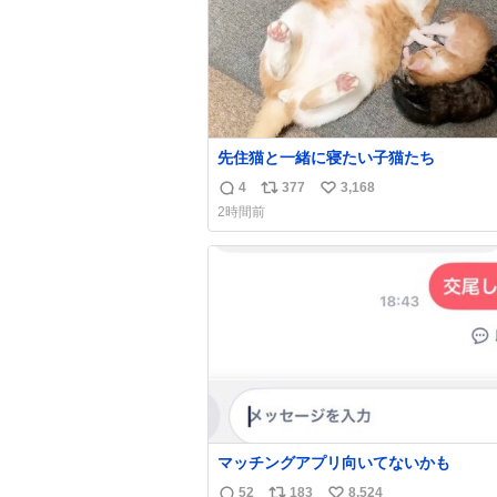
先住猫と一緒に寝たい子猫たち
4
377
3,168
返
リ
い
2時間前
信
ポ
い
数
ス
ね
ト
数
数
マッチングアプリ向いてないかも
52
183
8,524