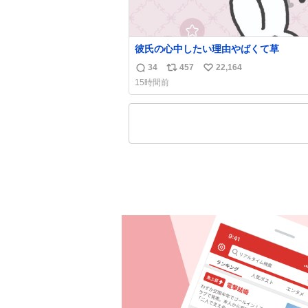
彼氏の心中したい理由やばくて草
34
457
22,164
返
リ
い
15時間前
信
ポ
い
数
ス
ね
ト
数
数