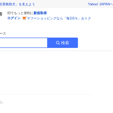
Yahoo! JAPAN
ヘ
災害救助犬」を支えよう
IDでもっと便利に
新規取得
ログイン
ヤフーショッピングなら「毎日5％」おトク
ース
検索
た。