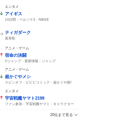
エンタメ
アイギス
14日間
ペルソナ3
NIKKE
ティガダーク
真骨彫
アニメ・ゲーム
宿命の決闘
Vジャンプ
更新情報
ジャンプ
アニメ・ゲーム
超かぐやメシ
スピンオフ
ビビビコミック
超かぐや姫!
0話
10年後
Web漫画
京都 IP書店
エンタメ
超かぐや姫
超かぐや
宇宙戦艦ヤマト2199
ファン参加
宇宙戦艦ヤマト
キャラクター
20位まで見る