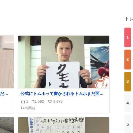
ト
1
2
3
だ
公式にトムホって書かされるトムホまだ面白
があ
い
1
592
9,675
4
返
リ
い
14時間前
信
ポ
い
数
ス
ね
ト
数
5
数