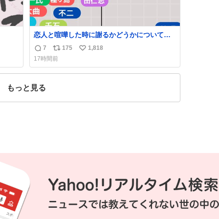
恋人と喧嘩した時に謝るかどうかについて考
えてみました💭 ▶︎自分から謝る or 悪くない
7
175
1,818
返
リ
い
なら謝らない ▶︎ねちねちする or さっぱりし
17時間前
ている 個人的見解です！色々と許してくださ
信
ポ
い
い！
数
ス
ね
ト
数
もっと見る
数