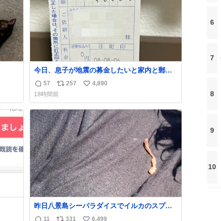
6
7
今日、息子が地震の募金したいと家内と郵便
局に行ったみたいです。おもちゃとか買う選
57
257
4,890
返
リ
い
択肢もあったと思うけど、自分で貯めてた2万
8
18時間前
円を役に立てて欲しい、みんなも元気になっ
信
ポ
い
て欲しいと。家内も一緒に募金したので、自
数
ス
ね
分も何かできたらなぁと思いました。
ト
数
数
9
10
昨日八景島シーパラダイスでイルカのスプラ
ッシュを浴びたらゲソのおまけがついてきま
11
331
6,499