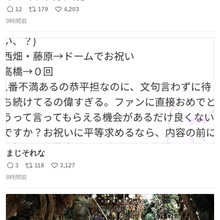
12
179
4,203
返
リ
い
9時間前
信
ポ
い
数
ス
ね
ト
数
数
まじそれな
3
118
3,127
返
リ
い
8時間前
信
ポ
い
数
ス
ね
ト
数
数