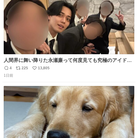
人間界に舞い降りた永瀬廉って何度見ても究極のアイドル
過ぎてずっと味する。美味い。
4
225
13,805
返
リ
い
1日前
信
ポ
い
数
ス
ね
ト
数
数