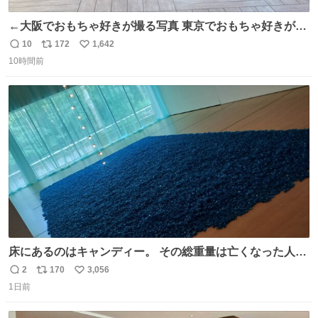
←大阪でおもちゃ好きが撮る写真 東京でおもちゃ好きが撮
る写真→
10
172
1,642
返
リ
い
10時間前
信
ポ
い
数
ス
ね
ト
数
数
床にあるのはキャンディー。 その総重量は亡くなった人と
同等の重さだそうです。 鑑賞者は一つ持ち帰れますが、亡
2
170
3,056
返
リ
い
くなった人の一部を持ち帰っているような感覚になりまし
1日前
信
ポ
い
た。 勇気を出して口に入れたら、ハッカ味😳✨ #ポーラ美
数
ス
ね