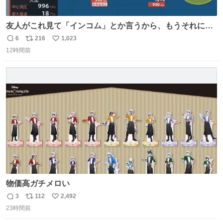
友人がこれ見て「インコム」とか言うから、もうそれにし
か見えなくなっちゃった。
6
216
1,023
返
リ
い
12時間前
信
ポ
い
数
ス
ね
ト
数
数
物価高ガチメロい
3
112
2,492
返
リ
い
23時間前
信
ポ
い
数
ス
ね