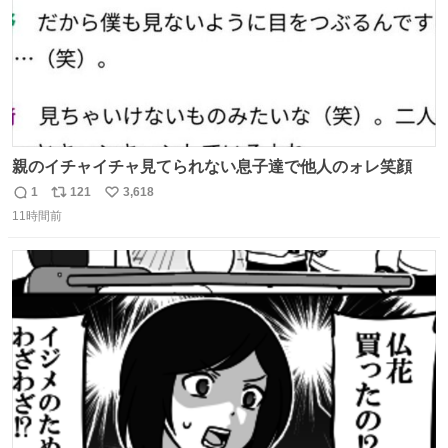
親のイチャイチャ見てられない息子達で他人のォレ笑顔
1
121
3,618
返
リ
い
11時間前
信
ポ
い
数
ス
ね
ト
数
数