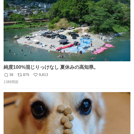
ト
数
数
純度100%混じりっけなし 夏休みの高知県。
36
875
9,813
返
リ
い
13時間前
信
ポ
い
数
ス
ね
ト
数
数