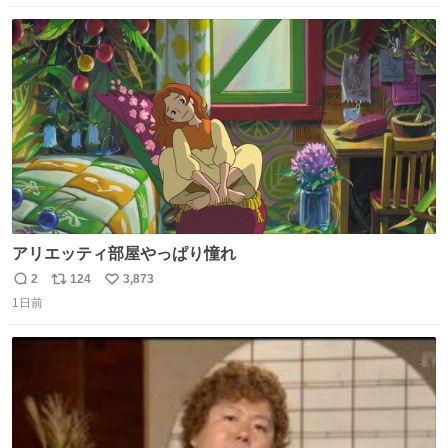
数
ス
ね
ト
数
数
アリエッティ部屋やっぱり憧れ
2
124
3,873
返
リ
い
1日前
信
ポ
い
数
ス
ね
ト
数
数