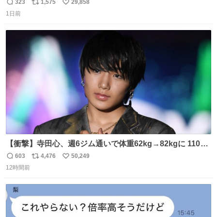
323
1,575
29,858
返
リ
い
1日前
信
ポ
い
数
ス
ね
ト
数
数
【衝撃】寺田心、週6ジム通いで体重62kg→82kgに 110kg
のベンチプレス持ち上げる姿披露
603
4,476
50,249
返
リ
い
news.livedoor.com/article/detail… 元々自重のみだった
12時間前
信
ポ
い
が、更に筋肉を大きくするためジム通いを開始。筋肉増量
数
ス
ね
のためおにぎり10個、ゼリー飲料3～4本、パスタと毎日4
ト
数
数
千kcalオーバーの食事を摂取し、増量したという。