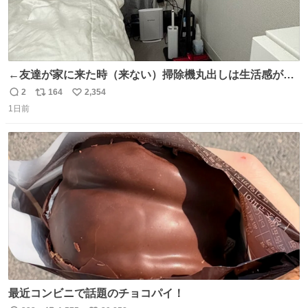
←友達が家に来た時（来ない）掃除機丸出しは生活感が出
てかっこ悪いなぁ →せや
2
164
2,354
返
リ
い
1日前
信
ポ
い
数
ス
ね
ト
数
数
最近コンビニで話題のチョコパイ！