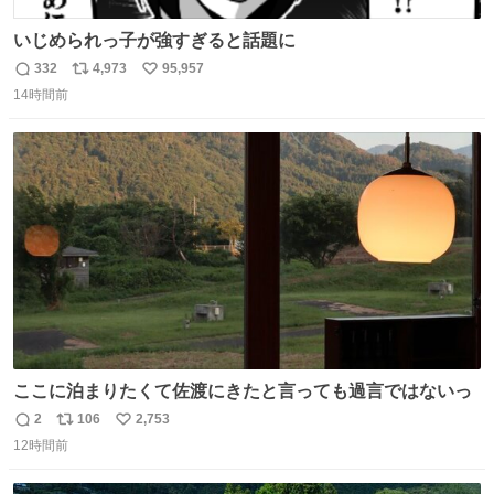
いじめられっ子が強すぎると話題に
332
4,973
95,957
返
リ
い
14時間前
信
ポ
い
数
ス
ね
ト
数
数
ここに泊まりたくて佐渡にきたと言っても過言ではないっ
2
106
2,753
返
リ
い
12時間前
信
ポ
い
数
ス
ね