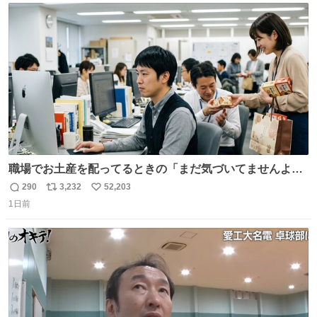
ト
数
数
職場でお土産を配ってるときの「まだ気づいてませんよ」
的な演技が毎回シンドい。
290
3,232
52,203
返
リ
い
1日前
信
ポ
い
数
ス
ね
ト
数
数