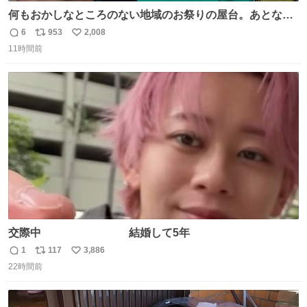
何もおかしなところのない地域のお祭りの屋台。あとなん
か割と聞き馴染みのあるBGMが流れてます #関広見まつり
6
953
2,008
返
リ
い
#関広見まつり2026
11時間前
信
ポ
い
数
ス
ね
ト
数
数
交際中 結婚して5年
1
117
3,886
返
リ
い
22時間前
信
ポ
い
数
ス
ね
ト
数