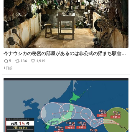
今ナウシカの秘密の部屋があるのは非公式の猫まち駅舎だ
けだもんね。本物が欲しいね
5
134
1,919
返
リ
い
1日前
信
ポ
い
数
ス
ね
ト
数
数