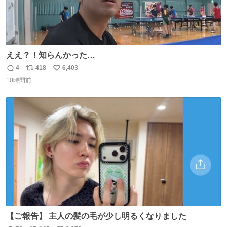
ええ？！知らんかった…
4
418
6,403
返
リ
い
10時間前
信
ポ
い
数
ス
ね
ト
数
数
【ご報告】 主人の髪の毛が少し明るくなりました