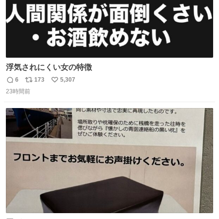
浮気されにくい女の特徴
6
173
5,307
返
リ
い
23時間前
信
ポ
い
数
ス
ね
ト
数
数