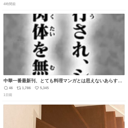
東海道新幹線。寝台列車じゃないのに、朝まで新幹線とい
4時間前
信
ポ
い
う、なんだか特別体験😉 #TRAINTRIP #東海道ルミエール
数
ス
ね
エクスプレス
ト
数
数
中華一番最新刊、とても料理マンガとは思えないあらすじ
の書き出ししてて最高
46
1,786
5,345
返
リ
い
1日前
信
ポ
い
数
ス
ね
ト
数
数