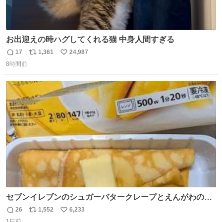
お出迎えの時ハグしてくれる猫 中身人間すぎる
17
1,361
24,987
返
リ
い
8時間前
信
ポ
い
数
ス
ね
ト
数
数
セブンイレブンのシュガーバタークレープとえんがわの寿
司を探している人へ！ シュガーバタークレープは目黒、品
26
1,552
6,233
返
リ
い
川、蒲田、渋谷、川崎、横浜、鶴見、九州の一部エリア限
1日前