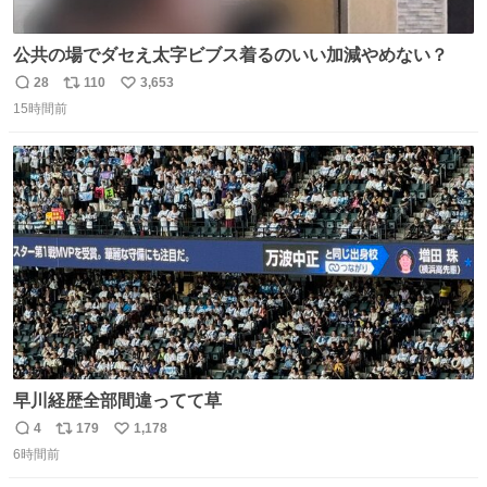
公共の場でダセえ太字ビブス着るのいい加減やめない？
28
110
3,653
返
リ
い
15時間前
信
ポ
い
数
ス
ね
ト
数
数
早川経歴全部間違ってて草
4
179
1,178
返
リ
い
6時間前
信
ポ
い
数
ス
ね