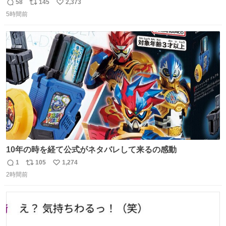
58
145
2,373
返
リ
い
5時間前
信
ポ
い
数
ス
ね
ト
数
数
10年の時を経て公式がネタバレして来るの感動
1
105
1,274
返
リ
い
2時間前
信
ポ
い
数
ス
ね
ト
数
数