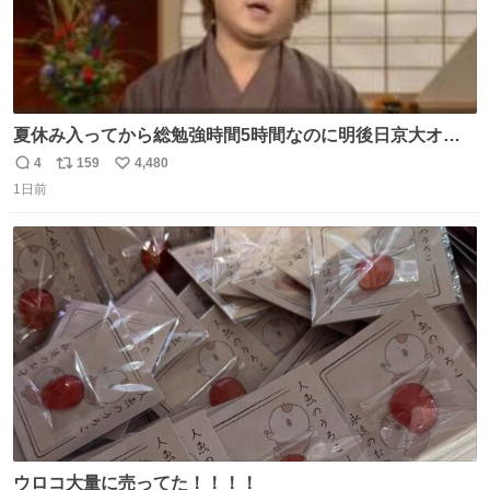
夏休み入ってから総勉強時間5時間なのに明後日京大オー
プンで今これ
4
159
4,480
返
リ
い
1日前
信
ポ
い
数
ス
ね
ト
数
数
ウロコ大量に売ってた！！！！