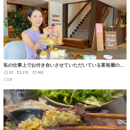
術館
ト
数
数
私の仕事上でお付き合いさせていただいている富裕層の社
長さん達は、こんな事しない。 こんな自慢は一切しない
23
175
941
返
リ
い
し、なんなら表に出てこない。 自分に自信がない半端モン
1日前
信
ポ
い
はブランドで自分を飾りキラキラ自慢をする。 #折田楓
数
ス
ね
#merchu
ト
数
数