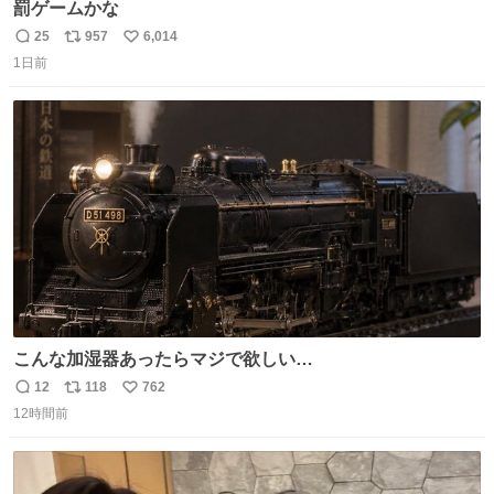
罰ゲームかな
25
957
6,014
返
リ
い
1日前
信
ポ
い
数
ス
ね
ト
数
数
こんな加湿器あったらマジで欲しい…
12
118
762
返
リ
い
12時間前
信
ポ
い
数
ス
ね
ト
数
数