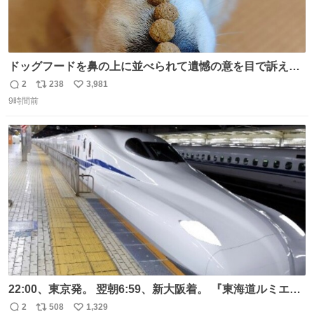
ドッグフードを鼻の上に並べられて遺憾の意を目で訴えて
くるコーギー
2
238
3,981
返
リ
い
9時間前
信
ポ
い
数
ス
ね
ト
数
数
22:00、東京発。 翌朝6:59、新大阪着。 『東海道ルミエー
ルエクスプレス』が今夜、初運行！ 岐阜羽島駅で夜を越す
2
508
1,329
返
リ
い