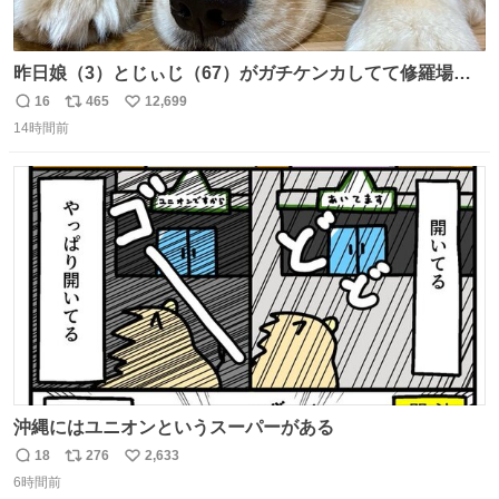
昨日娘（3）とじぃじ（67）がガチケンカしてて修羅場だ
ったんだけど、ふぉるては可能な限り平たくなってまし
16
465
12,699
返
リ
い
た。犬が1番空気読める。
14時間前
信
ポ
い
数
ス
ね
ト
数
数
沖縄にはユニオンというスーパーがある
18
276
2,633
返
リ
い
6時間前
信
ポ
い