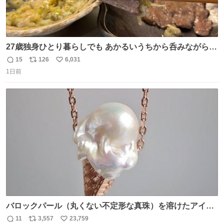
27歳独身ひとり暮らしでも あかるいうちから呑みながらキ
ッチンでひとり焼肉できてしあわせだもん՞ o̴̶̷̥ ̫ o̴̶̷̥ ՞
15
126
6,031
返
リ
い
1日前
信
ポ
い
数
ス
ね
ト
数
数
バロックパール（丸くない不定形な真珠）を溶けたアイス
や飴玉、雲、アヒルに見立ててジュエリーデザイナー、
11
3,557
23,759
返
リ
い