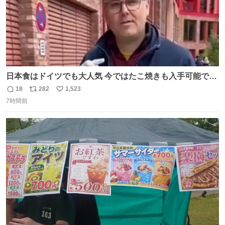
日本食はドイツでも大人気 今ではたこ焼きも入手可能です
が、🥑や🌽、ウィンナーや枝豆などが入っているオリジナ
18
282
1,523
返
リ
い
ルたこ焼きへと進化 大使館の広報課長ハインリッヒは、日
7時間前
信
ポ
い
本でたこ焼きに心奪われ、ベルリンにいたときには出店で
数
ス
ね
焼いてました👏（ええ笑顔や） #たこ焼きの日
ト
数
数