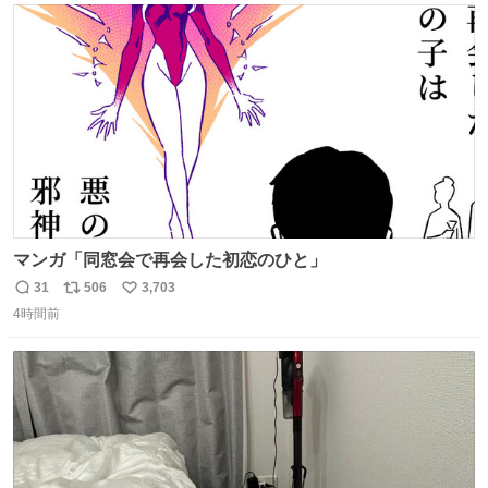
ト
数
数
マンガ「同窓会で再会した初恋のひと」
31
506
3,703
返
リ
い
4時間前
信
ポ
い
数
ス
ね
ト
数
数