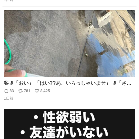
信
ポ
い
定商品で8月5日に発注が終了したため店舗に置いてあると
数
ス
ね
ころ少ないですが見つけたら即買いです🤩❣️
ト
数
数
客👴「おい」 「はい??あ、いらっしゃいませ」 👴「さっ
きからずっと水出しっぱなしでもったいないだろ」 「静電
83
781
8,425
返
リ
い
気を逃がし、熱くなった地面の温度を下げ、引火事故の防
1日前
信
ポ
い
止の為必要な作業です」 👴「水不足の昨今にもったいない
数
ス
ね
ことをするな!!」 それでは歌います、聞いてください 「井
ト
数
数
戸水」