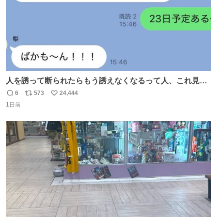
人を誘って断られたらもう誘えなくなるって人、これ見て
元気出してほしい
6
573
24,444
返
リ
い
1日前
信
ポ
い
数
ス
ね
ト
数
数