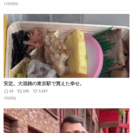
Ben Choi 蔡俊文さんの作品。
12時間前
信
ポ
い
instagram.com/bcjoaillerie/
数
ス
ね
ト
数
数
安定。大混雑の東京駅で買えた幸せ。
24
105
3,167
返
リ
い
7時間前
信
ポ
い
数
ス
ね
ト
数
数