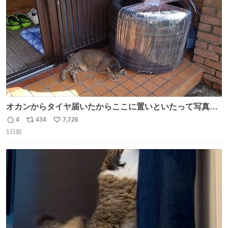
数
オカンからタイヤ届いたからここに置いといたって写真送
られてきたけど明らかに猫が邪魔くさそうな顔してて草
4
434
7,726
返
リ
い
1日前
信
ポ
い
数
ス
ね
ト
数
数