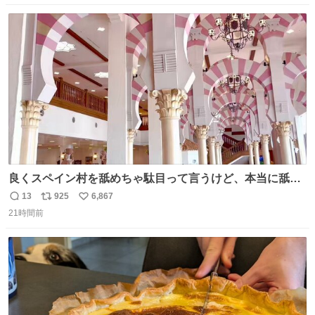
数
ス
ね
ト
数
数
良くスペイン村を舐めちゃ駄目って言うけど、本当に舐め
ちゃ行けないのはスペィン村ホテル🏛🏨 だってロビーから
13
925
6,867
返
リ
い
中庭抜けるだけでこの有様🤩 ディズニーホテル泊まってる
21時間前
信
ポ
い
場所じゃない。 5年振りの志摩スペイン村パルケエスパー
数
ス
ね
ニャは益々素晴らしい場所になってる
ト
数
数