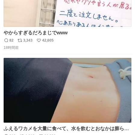
やからすぎるだろまじでwww
82
3,343
42,605
返
リ
い
18時間前
信
ポ
い
数
ス
ね
ト
数
数
ふえるワカメを大量に食べて、水を飲むとおなかは膨ら