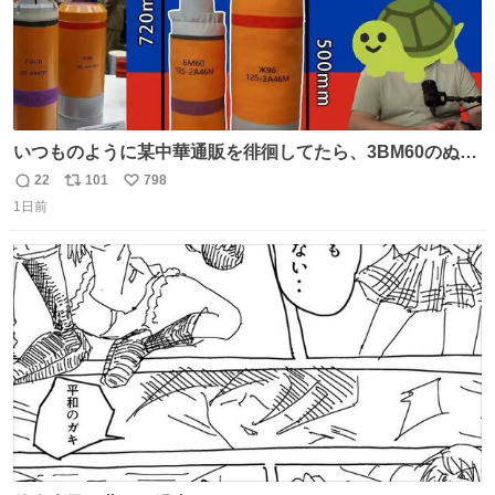
いつものように某中華通販を徘徊してたら、3BM60のぬい
ぐるみを発見してしまった…。
22
101
798
返
リ
い
1日前
信
ポ
い
数
ス
ね
ト
数
数