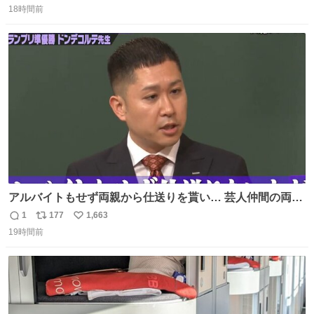
れ、すべての「0」ナンバープレートは抹消・無効化され
18時間前
信
ポ
い
ました。 ところが最近、その「0」ナンバープレートを装
数
ス
ね
着した車両が発見されました。 今でも残っていること自体
ト
数
数
が奇跡です……。
アルバイトもせず両親から仕送りを貰い… 芸人仲間の両親
のスネまでかじる!? ドンデコルテ銀次⚡️ 無料見逃し配信は
1
177
1,663
返
リ
い
こちらから ▶︎abema.go.link/gBLVb ◤しくじり先生
19時間前
信
ポ
い
ABEMAにて毎週最新話無料配信中◢ @10000nabe
数
ス
ね
@akmllube0617
ト
数
数