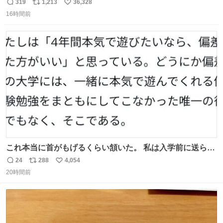
む・・・・！？ ⚠️よい子は絶対マネしないでね⚠️ #夏休み
319
1,213
36,328
返
リ
い
の自由研究
16時間前
信
ポ
い
数
ス
ね
ト
数
数
これ本当に首がもげるくらい頷いた。 私は入学前に送られ
てきた、大学のサークル紹介冊子を見た時点で終わりを感
24
288
4,054
返
リ
い
じたので、女子大でもないくせに偏差値の高い大学のイン
20時間前
信
ポ
い
カレサークルに突撃して所属するという奇行で事なきを得
数
ス
ね
た。 高偏差値に行けないならせめてそれくらいした方が予
ト
数
数
後がいいです。 https://t.co/9nMHIrETkw