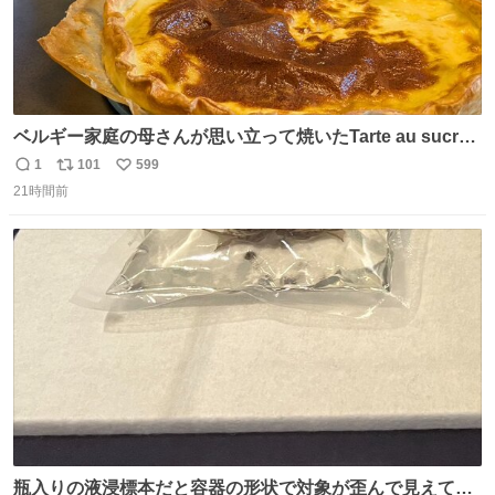
ベルギー家庭の母さんが思い立って焼いたTarte au sucre
は「砂糖のケーキ」。パイ生地に砂糖をたっぷり振りか
1
101
599
返
リ
い
け、クリームと卵の液を注いで焼くだけ。溶けた砂糖はね
21時間前
信
ポ
い
っとり甘い層になり、懐かしい味。「フランス北部とベル
数
ス
ね
ギーのだよ」というこれ、素朴な焼菓子に見えてナポレオ
ト
数
数
ン戦争の歴史があった。
瓶入りの液浸標本だと容器の形状で対象が歪んで見えてし