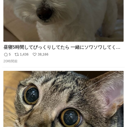
昼寝5時間してびっくりしてたら 一緒にソワソワしてくれ
た
5
1,436
38,166
返
リ
い
20時間前
信
ポ
い
数
ス
ね
ト
数
数