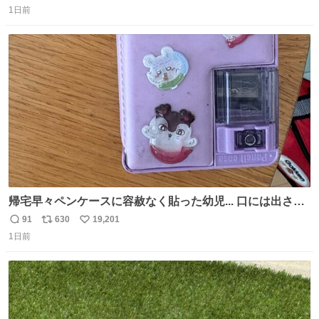
1日前
信
ポ
い
数
ス
ね
ト
数
数
帰宅早々ペンケースに容赦なく貼った幼児... 口には出さぬ
が勿体無い精神で心がざわつく.....ッ
91
630
19,201
返
リ
い
1日前
信
ポ
い
数
ス
ね
ト
数
数