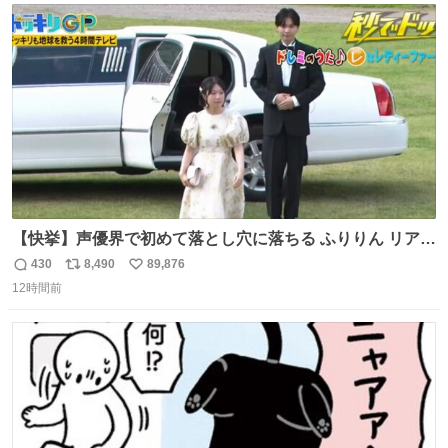
ト
数
数
【快挙】声優界で初めて落とし穴に落ちる ふりりん リアク
ションが最高過ぎる🤣 #ドッキリGP #降幡愛
430
8,490
89,876
返
リ
い
12時間前
信
ポ
い
数
ス
ね
ト
数
数