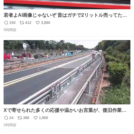
若者よAI画像じゃないぞ 昔はガチで2リットル売ってたん
やでw
150
412
3,080
返
リ
い
5時間前
信
ポ
い
数
ス
ね
ト
数
数
Xで寄せられた多くの応援や温かいお言葉が、復旧作業に
携わる社員の大きな励みとなっております。ありがとうご
24
386
1,900
返
リ
い
ざいます。 九州道
2時間前
信
ポ
い
数
ス
ね