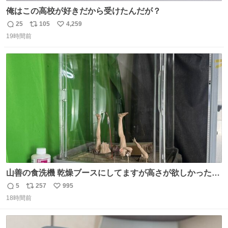
俺はこの高校が好きだから受けたんだが？
25
105
4,259
返
リ
い
19時間前
信
ポ
い
数
ス
ね
ト
数
数
山善の食洗機 乾燥ブースにしてますが高さが欲しかったの
でコレクションケースを置くだけのツルセコ改造 扉が手前
5
257
995
返
リ
い
に開き天井の温度もしっかり上がるのでかなり使いやすく
18時間前
信
ポ
い
なりました😎
数
ス
ね
ト
数