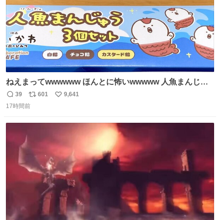
ねえまってwwwwww ほんとに怖いwwwww 人魚まんじゅ
う買ってきたから私も永遠のいのちを…ぐへへ…と思いな
39
601
9,641
返
リ
い
がら1つ食べたら 奥歯欠けたんだけど！！！！？？？ しか
17時間前
信
ポ
い
もガッツリ😭 まんじゅうだよ？？？？？？ ガリッて言っ
数
ス
ね
たから何？と思って口から出したら自分の歯wwwwww セ
ト
数
数
イレーンの呪いじゃん😭