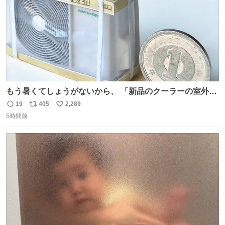
もう暑くてしょうがないから、 「新品のクーラーの室外機
のミニチュア」 でも見ていってよ
19
405
2,289
返
リ
い
5時間前
信
ポ
い
数
ス
ね
ト
数
数