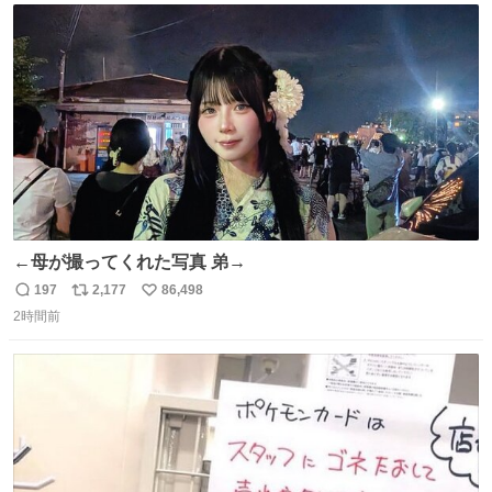
ト
数
数
←母が撮ってくれた写真 弟→
197
2,177
86,498
返
リ
い
2時間前
信
ポ
い
数
ス
ね
ト
数
数