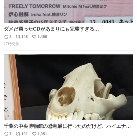
ダメだ買ったCDがあまりにも完璧すぎる…
2
148
1,450
返
リ
い
17時間前
信
ポ
い
数
ス
ね
ト
数
数
千葉の中央博物館の恐竜展に行ったのだけど、ハイエナの
鼻の奥の構造が素敵すぎて張り付いてしまった
7
191
1,951
返
リ
い