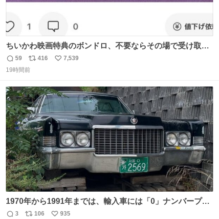
ちいかわ映画特典のボンドロ、不要ならその場で受け取り
辞退すれば良いのに白々しい
59
416
7,539
返
リ
い
19時間前
信
ポ
い
数
ス
ね
ト
数
数
1970年から1991年までは、輸入車には「0」ナンバープレ
ートが使用されていました。 その後、この制度は廃止さ
3
106
935
返
リ
い