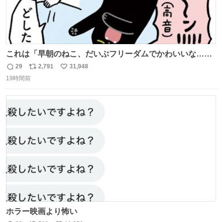
これは「早朝のねこ、だいぶフリーダムでかわいいな…」
の絵日記です🎐
29
2,791
31,948
返
リ
い
19時間前
信
ポ
い
数
ス
ね
ト
数
数
ホラー映画より怖い