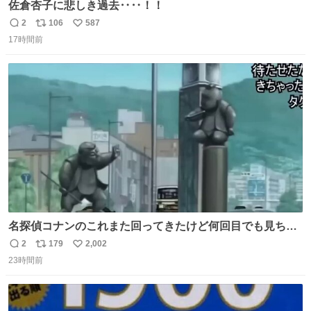
佐倉杏子に悲しき過去‥‥！！
2
106
587
返
リ
い
17時間前
信
ポ
い
数
ス
ね
ト
数
数
名探偵コナンのこれまた回ってきたけど何回目でも見ちゃ
う魔力あるのよな
2
179
2,002
返
リ
い
23時間前
信
ポ
い
数
ス
ね
ト
数
数