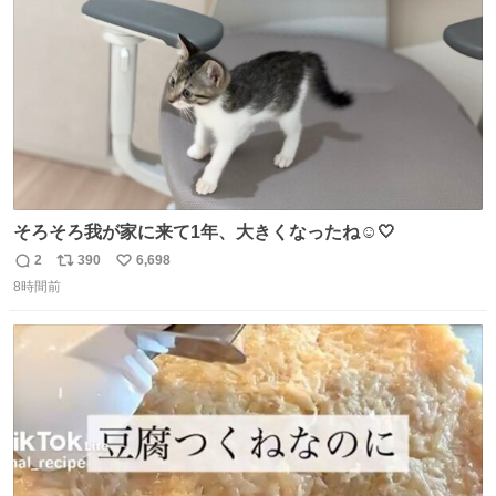
数
そろそろ我が家に来て1年、大きくなったね☺️🤍
2
390
6,698
返
リ
い
8時間前
信
ポ
い
数
ス
ね
ト
数
数