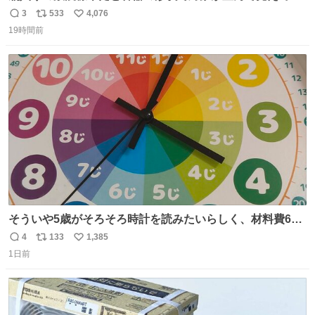
まうことから、なるべく歪みがない状態で観察しやすいよ
3
533
4,076
返
リ
い
うにこのような形で保存していると前に科博の先生から教
19時間前
信
ポ
い
えてもらった #国立科学博物館
数
ス
ね
ト
数
数
そういや5歳がそろそろ時計を読みたいらしく、材料費600
円で作れる知育時計作ってみた！ めっちゃ簡単！ ありがと
4
133
1,385
返
リ
い
う先人！
1日前
信
ポ
い
数
ス
ね
ト
数
数