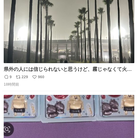
ト
数
数
県外の人には信じられないと思うけど、霧じゃなくて火山
灰です🌋 #桜島
9
229
960
返
リ
い
18時間前
信
ポ
い
数
ス
ね
ト
数
数