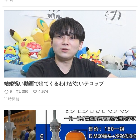
信
ポ
い
数
ス
ね
ト
数
数
結婚祝い動画で出てくるわけがないテロップ
youtu.be/4pJ7U22AYtw
9
380
4,974
返
リ
い
11時間前
信
ポ
い
数
ス
ね
ト
数
数