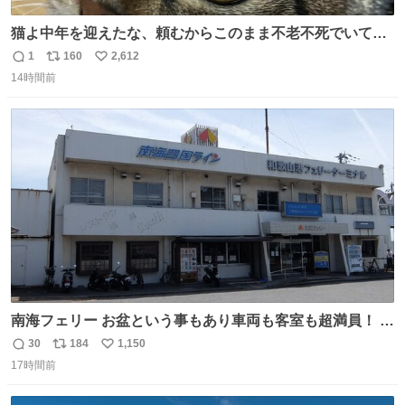
猫よ中年を迎えたな、頼むからこのまま不老不死でいてく
れ…と願ってから、いや人間の家族が死に絶えて猫だけこ
1
160
2,612
返
リ
い
の世に置いていくなんてひどいことはできない…と思って
14時間前
信
ポ
い
から、猫のこの可愛さと愛嬌なら未来永劫ほかの人間に可
数
ス
ね
愛がられて困ることもなかろうなと思ったのでやっぱり猫
ト
数
数
よ不老不死でいてくれ
南海フェリー お盆という事もあり車両も客室も超満員！ 廃
止になったらどうなるのコレ？
30
184
1,150
返
リ
い
17時間前
信
ポ
い
数
ス
ね