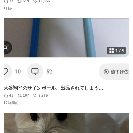
33
519
10,856
返
リ
い
1日前
信
ポ
い
数
ス
ね
ト
数
数
大谷翔平のサインボール、出品されてしまう…
41
167
3,865
返
リ
い
17時間前
信
ポ
い
数
ス
ね
ト
数
数