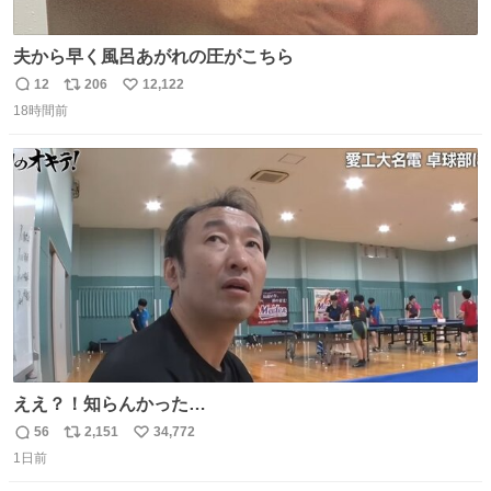
夫から早く風呂あがれの圧がこちら
12
206
12,122
返
リ
い
18時間前
信
ポ
い
数
ス
ね
ト
数
数
ええ？！知らんかった…
56
2,151
34,772
返
リ
い
1日前
信
ポ
い
数
ス
ね