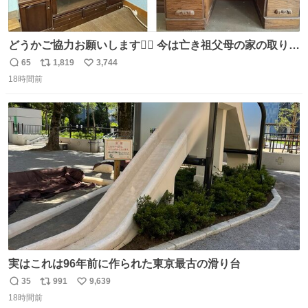
どうかご協力お願いします🙇‍♂️ 今は亡き祖父母の家の取り壊
しが決まり、どうしても処分して欲しくない食器棚と机の
65
1,819
3,744
返
リ
い
引き取り手を探しております この2つは私の祖母が当初一
18時間前
信
ポ
い
目惚れで購入したもので、祖母はc型肝炎で58歳という若
数
ス
ね
さで亡くなりましたが、この家具達をとても大切にしてお
ト
数
数
りました 続く↓
実はこれは96年前に作られた東京最古の滑り台
35
991
9,639
返
リ
い
18時間前
信
ポ
い