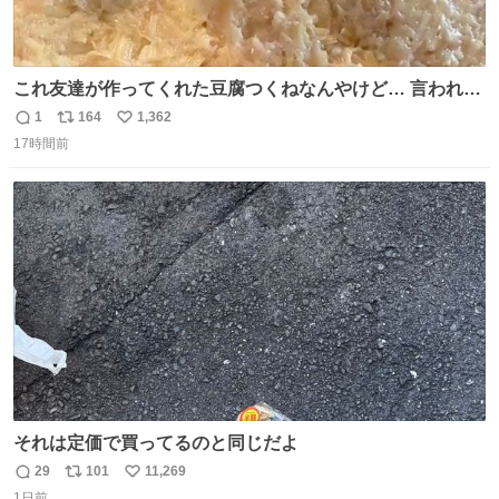
これ友達が作ってくれた豆腐つくねなんやけど… 言われる
まで豆腐って気づかなかった🤣✨ふわふわで食べ応えある
1
164
1,362
返
リ
い
し普通につくねより好きかもしれん🥹🤍 ダイエット中でも
17時間前
信
ポ
い
罪悪感なく食べられるの最高👇
数
ス
ね
ト
数
数
それは定価で買ってるのと同じだよ
29
101
11,269
返
リ
い
1日前