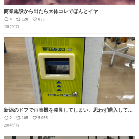
商業施設から出たら大体コレでほんとイヤ
4
128
833
返
リ
い
20時間前
信
ポ
い
数
ス
ね
ト
数
数
新潟のドフで両替機を発見してしまい、思わず購入してし
まい大阪に発送するイベントが発生
2
105
5,055
返
リ
い
20時間前
信
ポ
い
数
ス
ね