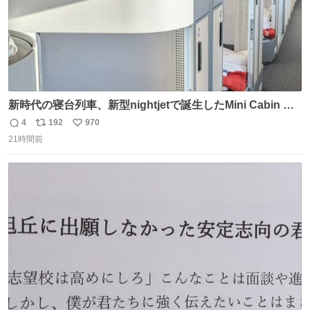
新時代の寝台列車、新型nightjetで誕生したMini Cabin ま
さに走るカプセルホテルといった感じで、一人旅で利用す
4
192
970
返
リ
い
るのにはちょうどいい設備。 他の人も言ってましたが、サ
21時間前
信
ポ
い
ンライズの後継に欲しい…
数
ス
ね
ト
数
数