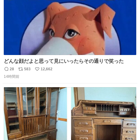
どんな顔だよと思って見にいったらその通りで笑った
28
583
12,662
返
リ
い
14時間前
信
ポ
い
数
ス
ね
ト
数
数