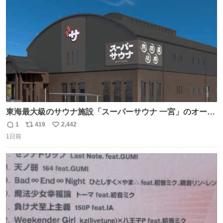
ト
数
数
東海最大級のサウナ施設「スーパーサウナ 一宮」のオープ
ン日が2026年9月8日に決定‼️ 5種類の本格サウナや4種類の
1
419
2,442
返
リ
い
⽔⾵呂、約50名が同時に休息できる休憩スペースなど、男
1日前
信
ポ
い
性が求める設備を極限まで突き詰めた「サウナの理想郷」
数
ス
ね
😍😍😍 ⬇️詳細ページ⬇️ supersento.com/chubu/aichi/ic…
ト
数
数