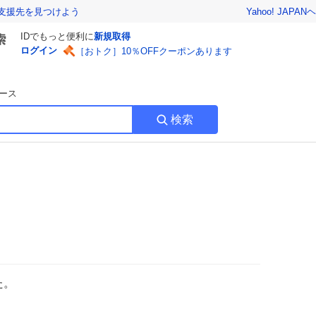
Yahoo! JAPAN
ヘ
支援先を見つけよう
IDでもっと便利に
新規取得
ログイン
［おトク］10％OFFクーポンあります
ース
検索
た。