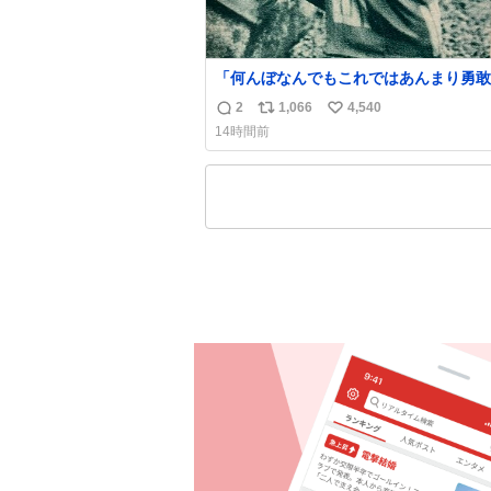
「何んぼなんでもこれではあんまり勇敢
ます。」 女性の立ち振る舞い指南コーナー
2
1,066
4,540
返
リ
い
で、大股を「下品」や「はしたない」と
14時間前
言葉を使わず「勇敢すぎます」と洒落っ
信
ポ
い
っぷりにたしなめる当時の言葉選びよ 
数
ス
ね
ぎます、使っていきたい… （昭和4年婦
ト
数
楽部新年号より）
数