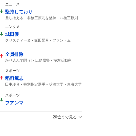
高島忠夫
高嶋政宏
髙嶋政宏
ニュース
最期の最期まで...
おしどり夫婦
最期まで
堅持しており
差し控える
非核三原則を堅持
非核三原則
唯一の戦争被爆国
広島平和記念式典
エンタメ
被爆国として
城田優
クリスティーヌ
飯田栞月
ファントム
加藤和樹
小南満佑子
栞月
天使の歌声
ミュージカル
2027年10月
全身全霊
全員排除
座り込んで闘う!
広島県警
極左活動家
座り込んで闘う
座り込んで
広島市中区
スポーツ
稲垣篤志
田中玲音
特別指定選手
明治大学
東海大学
JFA
2029年
サッカー
Jリーグ
スポーツ
フアンマ
20位まで見る