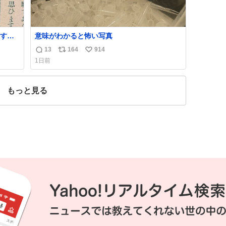
すぎ
意味がわかると怖い写真
13
164
914
返
リ
い
いう
1日前
気た
信
ポ
い
勇敢す
数
ス
ね
人倶
ト
数
もっと見る
数