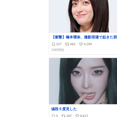
【衝撃】橋本環奈、撮影現場で起きた窃
件を明かす「警察が来てました」
127
462
4,189
返
リ
い
news.livedoor.com/article/detail… 橋本は
16時間前
「撮影現場で照明さんのケーブルが盗ま
信
ポ
い
て…。廃工場とかで撮影してたんですけ
数
ス
ね
警察が来てました」と述懐。専門家も「
ト
数
価値が上がってるんですよね…」と反応
数
た。
値段５度見した
5
187
8,617