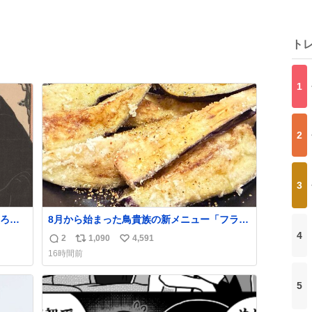
ト
1
2
3
ろに
8月から始まった鳥貴族の新メニュー「フライ
の
ド茄子」がうますぎでした 信じて……
4
2
1,090
4,591
返
リ
い
。顔
16時間前
明の
信
ポ
い
館で
数
ス
ね
て
5
ト
数
数