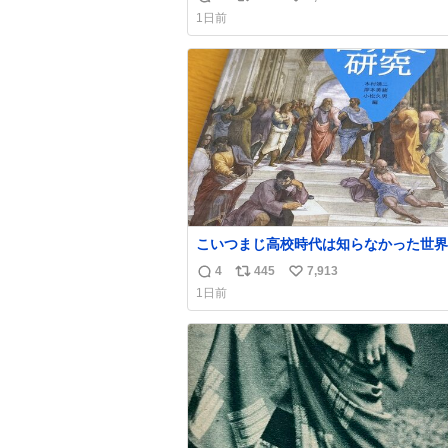
返
リ
い
1日前
信
ポ
い
数
ス
ね
ト
数
数
こいつまじ高校時代は知らなかった世界
溢れすぎてて𝑩𝑰𝑮 𝑳𝑶𝑽𝑬＿＿
4
445
7,913
返
リ
い
1日前
信
ポ
い
数
ス
ね
ト
数
数