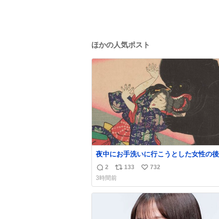
ほかの人気ポスト
夜中にお手洗いに行こうとした女性の後
突如現れ、髪の毛にガブリと嚙みついた
2
133
732
返
リ
い
は、「髪切」という真っ黒なモンスター
3時間前
をアップでみるとちょっと怖い、正体不
信
ポ
い
キャラクターです。原宿の太田記念美術
数
ス
ね
開催中の「アニマル＆モンスター」展に
ト
数
8/23まで展示しています。
数