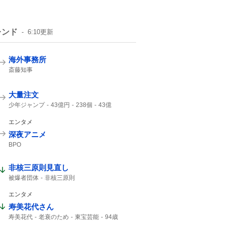
レンド
6:10
更新
海外事務所
斎藤知事
大量注文
少年ジャンプ
43億円
238個
43億
ジャンプ
ジャンプ+
エンタメ
深夜アニメ
BPO
非核三原則見直し
被爆者団体
非核三原則
エンタメ
寿美花代さん
寿美花代
老衰のため
東宝芸能
94歳