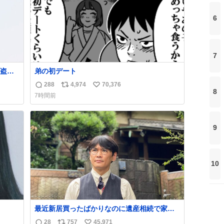
6
7
盗事
弟の初デート
288
4,974
70,376
返
リ
い
8
7時間前
れ
信
ポ
い
ど。
数
ス
ね
銅の
ト
数
9
し
数
10
最近新居買ったばかりなのに遺産相続で家も
らっちゃった長男
28
757
45,971