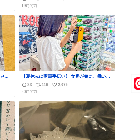
返
リ
い
19時間前
信
ポ
い
数
ス
ね
ト
数
数
史が
【夏休みは家事手伝い】 女房が娘に、働いた
らバイト代もらえば？と言ったら、娘は、い
23
116
2,075
返
リ
い
らない、と言って黙々と働いてくれました。
20時間前
あとでソフトクリーム買ってやろうと思いま
信
ポ
い
した。
数
ス
ね
ト
数
数