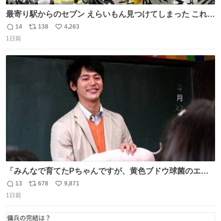
最寄り駅からのセブン えらいもん見つけてしまった これ売
ってくれへんかな… #浅井健一 #ポテチ #ロックの名盤
14
138
4,263
返
リ
い
1日前
信
ポ
い
数
ス
ね
ト
数
数
「みんなで育てたPちゃんですが、黄色ブドウ球菌のエン
テロトキシン（耐熱性毒素）が検出されたので、議論する
13
678
9,871
返
リ
い
までもなく処分が決まりました」
1日前
信
ポ
い
数
ス
ね
ト
数