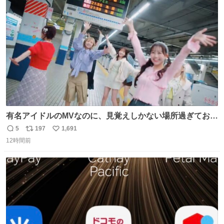
ト
数
数
有名アイドルのMVなのに、見覚えしかない場所過ぎておも
ろいな
5
197
1,691
返
リ
い
12時間前
信
ポ
い
数
ス
ね
ト
数
数