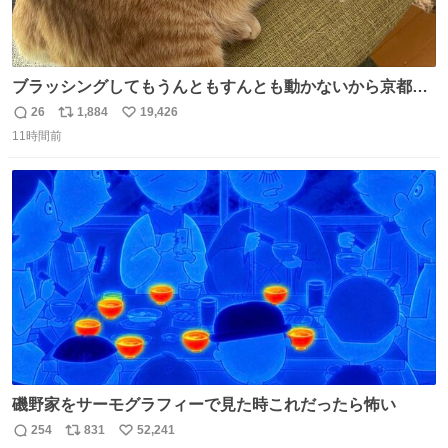
ブラッシングしてもうんともすんとも動かないから京都の
寺にある庭みたいになってる
26
1,884
19,426
返
リ
い
11時間前
信
ポ
い
数
ス
ね
ト
数
数
磯野家をサーモグラフィーで見た時これだったら怖い
254
831
52,241
返
リ
い