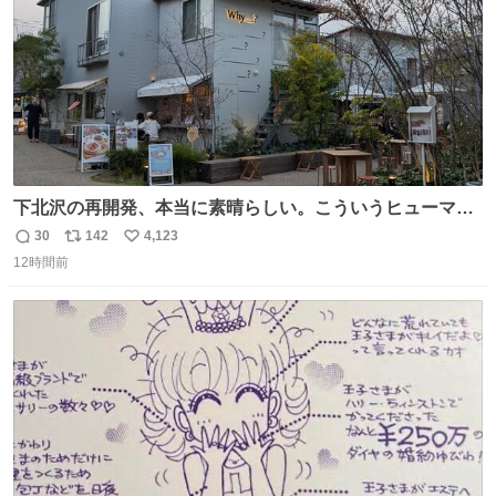
下北沢の再開発、本当に素晴らしい。こういうヒューマン
スケールの開発がいいんだよ。
30
142
4,123
返
リ
い
12時間前
信
ポ
い
数
ス
ね
ト
数
数