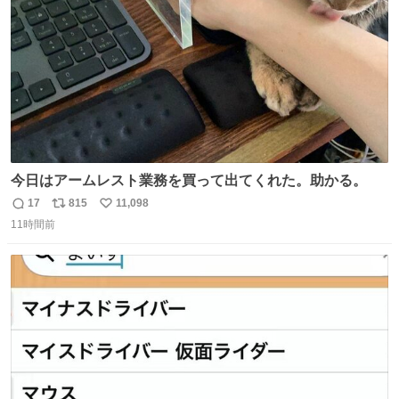
数
今日はアームレスト業務を買って出てくれた。助かる。
17
815
11,098
返
リ
い
11時間前
信
ポ
い
数
ス
ね
ト
数
数