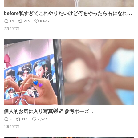
before私すぎてこれやりたいけど何をやったら右になれる
の
14
215
8,642
返
リ
い
22時間前
信
ポ
い
数
ス
ね
ト
数
数
個人的お気に入り写真😻💕 参考ポーズ→
3
114
2,577
返
リ
い
10時間前
信
ポ
い
数
ス
ね