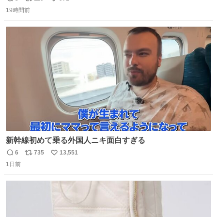
返
リ
い
19時間前
信
ポ
い
数
ス
ね
ト
数
数
新幹線初めて乗る外国人ニキ面白すぎる
6
735
13,551
返
リ
い
1日前
信
ポ
い
数
ス
ね
ト
数
数