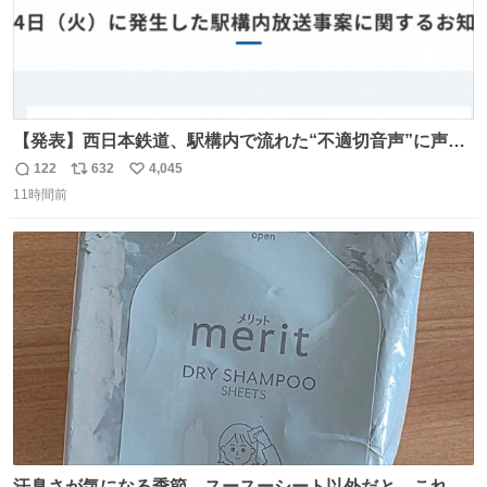
【発表】西日本鉄道、駅構内で流れた“不適切音声”に声明
「被害届も検討」 news.livedoor.com/article/detail… 4日
122
632
4,045
返
リ
い
に西鉄福岡（天神）駅および薬院駅で発生した駅構内放送
11時間前
信
ポ
い
事案について声明を公表した。「第三者によって駅構内放
数
ス
ね
送設備に外部から不正に音声が流された可能性も含めて確
ト
数
数
認を実施」と説明した。
汗臭さが気になる季節、スースーシート以外だと、これが