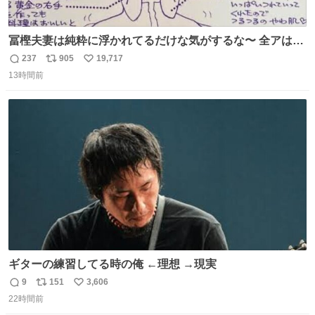
冨樫夫妻は純粋に浮かれてるだけな気がするな〜 全アはこ
こに自分の市場価値的なものを上乗せするので、 すっぴん
237
905
19,717
返
リ
い
＆寝起きのボサボサ頭でも「今日も可愛いね」が止まらな
13時間前
信
ポ
い
い。放っておくと永遠に髪撫でてきて作業進まない()
数
ス
ね
156cm40kg、年中日焼け止めとお友達の私より綺麗な手や
ト
数
数
めてもろて とか言う
ギターの練習してる時の俺 ←理想 →現実
9
151
3,606
返
リ
い
22時間前
信
ポ
い