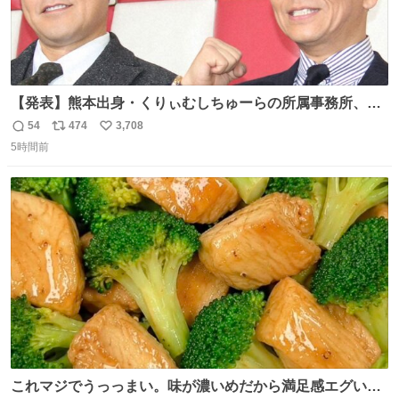
【発表】熊本出身・くりぃむしちゅーらの所属事務所、被
災地に義援金寄付 news.livedoor.com/article/detail… くり
54
474
3,708
返
リ
い
ぃむしちゅーやマツコ、有働由美子らが所属する芸能事務
5時間前
信
ポ
い
所「チャッターボックス」が7日、公式サイトを更新。熊
数
ス
ね
本地震の被災地支援のため義援金を寄付したことを公表し
ト
数
数
た。
これマジでうっっまい。味が濃いめだから満足感エグいし