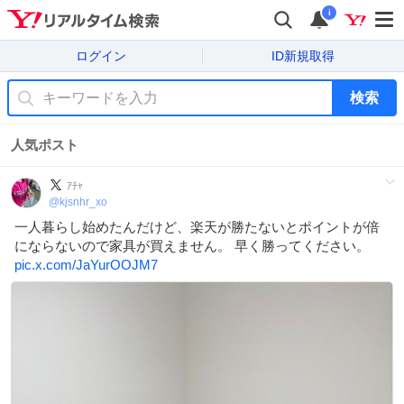
i
ログイン
ID新規取得
検索
人気ポスト
ｱﾁｬ
@
kjsnhr_xo
一人暮らし始めたんだけど、楽天が勝たないとポイントが倍
にならないので家具が買えません。 早く勝ってください。
pic.x.com/JaYurOOJM7