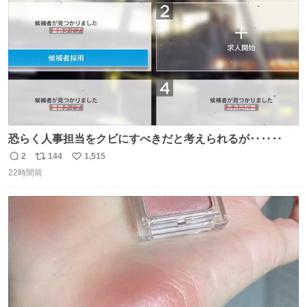
数
恐らく人事担当をクビにすべきだと考えられるが‥‥‥
2
144
1,515
返
リ
い
22時間前
信
ポ
い
数
ス
ね
ト
数
数