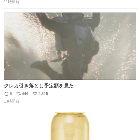
11時間前
信
ポ
い
数
ス
ね
ト
数
数
クレカ引き落とし予定額を見た
5
446
4,815
返
リ
い
13時間前
信
ポ
い
数
ス
ね
ト
数
数