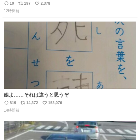
1週間で3キロ痩せた😭
10
197
2,378
返
リ
い
12時間前
信
ポ
い
数
ス
ね
ト
数
数
娘よ……それは違うと思うぞ
819
14,372
153,076
返
リ
い
14時間前
信
ポ
い
数
ス
ね
ト
数
数