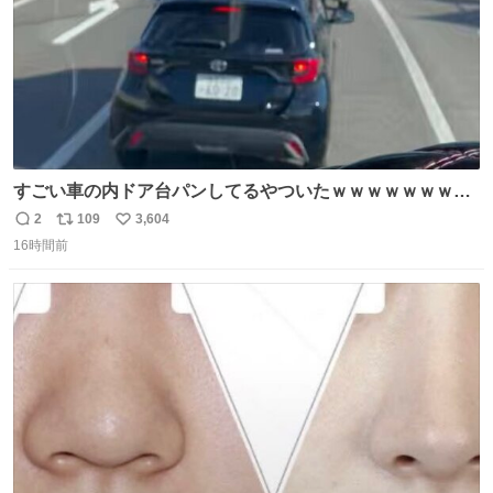
すごい車の内ドア台パンしてるやついたｗｗｗｗｗｗｗｗ
ｗｗｗｗｗｗ
2
109
3,604
返
リ
い
16時間前
信
ポ
い
数
ス
ね
ト
数
数