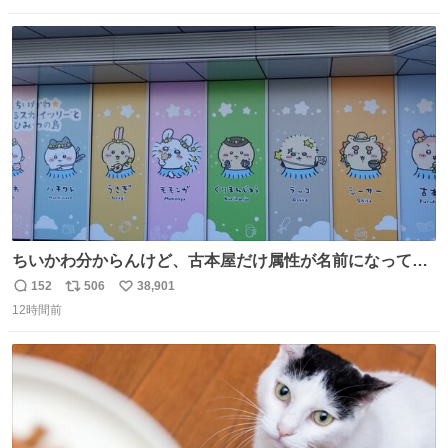
数
ス
ね
ト
数
数
ちいかわ分からんけど、古本屋だけ属性が名前になってる
のはどういうこと？
152
506
38,901
返
リ
い
12時間前
信
ポ
い
数
ス
ね
ト
数
数