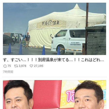
数
ス
ね
ト
数
数
す、すごい…！！！別府温泉が来てる…！！これはどれぐ
らい待つんだろう…
75
3,978
27,195
返
リ
い
7時間前
信
ポ
い
数
ス
ね
ト
数
数