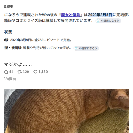
数
マジかよ……
41
120
1,150
返
リ
い
8時間前
信
ポ
い
数
ス
ね
ト
数
数