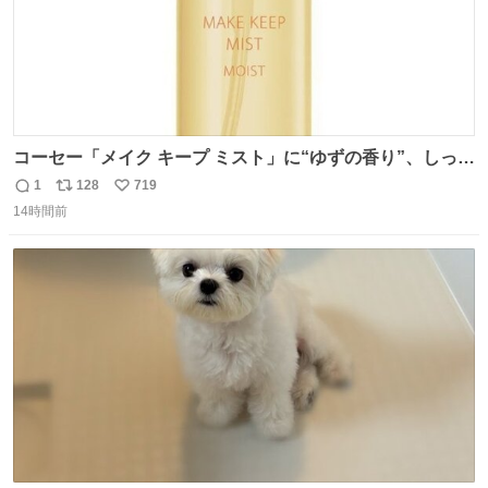
コーセー「メイク キープ ミスト」に“ゆずの香り”、しっと
りツヤ肌叶う保湿タイプ - fashion-press.net/news/148945
1
128
719
返
リ
い
14時間前
信
ポ
い
数
ス
ね
ト
数
数