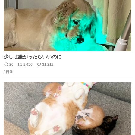
少しは嫌がったらいいのに
20
1,056
31,211
返
リ
い
1日前
信
ポ
い
数
ス
ね
ト
数
数