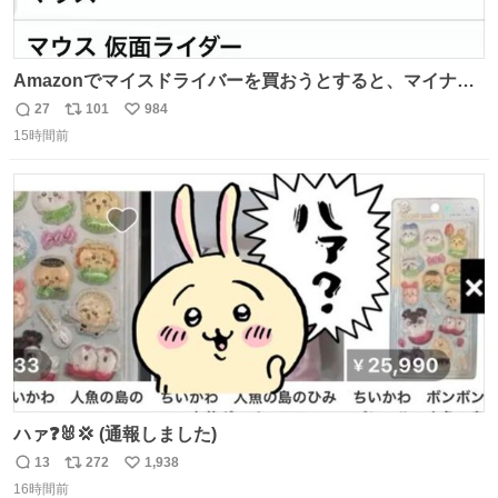
Amazonでマイスドライバーを買おうとすると、マイナス
ドライバー先輩が出しゃばってくる
27
101
984
返
リ
い
15時間前
信
ポ
い
数
ス
ね
ト
数
数
ハァ❓🐰💢 (通報しました)
13
272
1,938
返
リ
い
16時間前
信
ポ
い