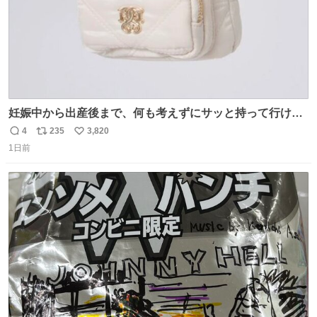
妊娠中から出産後まで、何も考えずにサッと持って行ける
ようなショルダーバッグが欲しいな〜と思っていたのだけ
4
235
3,820
返
リ
い
ど snidelでめちゃくちゃピッタリなものを見つけたので買
1日前
信
ポ
い
った！✨ スマホと小物とペットボトルが入るの最高すぎる
数
ス
ね
🥹 しかもスマホ入れ独立してるしファスナーない！地味に
ト
数
数
嬉しいやつ！！！