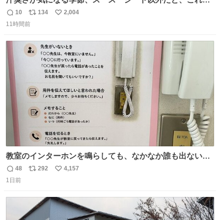
とにかくスッキリする。2年くらい前に #生活は踊る で紹
10
134
2,004
返
リ
い
介したやつ。おじさんにもおばさんにもオススメだ。ドラ
11時間前
信
ポ
い
ストに売ってるぞ。ドライシャンプーって書いてあるけど
数
ス
ね
汗拭きシートみたいなもの。耳裏襟足首筋がんがん拭いて
ト
数
数
汗臭不安を解消。
教室のインターホンを鳴らしても、なかなか誰も出ないこ
とがあります…。 もしかすると「電話の出方」に困ってい
48
292
4,157
返
リ
い
るのかもしれません。 そこで「何を話せばいいか」が見え
1日前
信
ポ
い
る手引きを用意して、安心して電話に出られるようにしま
数
ス
ね
す。 インターホンの応対も大切なコミュニケーションの学
ト
数
数
びです。