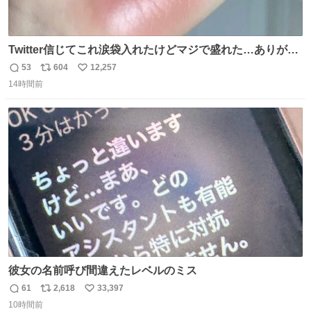
Twitter信じてこれ涙袋入れたけどマジで盛れた…ありがと
う…
53
604
12,257
返
リ
い
14時間前
信
ポ
い
数
ス
ね
ト
数
数
彼女の名前呼び間違えたレベルのミス
61
2,618
33,397
返
リ
い
10時間前
信
ポ
い