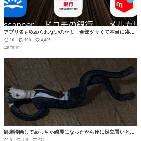
アプリ名も収められないのかよ。全部ダサくて本当に凄
い。 https://t.co/LemyLGyVkR
10
500
4,485
返
リ
い
12時間前
信
ポ
い
数
ス
ね
ト
数
数
部屋掃除してめっちゃ綺麗になったから床に足立置いとい
たら家族にまだゴミ残ってるよって言われて神
3
119
971