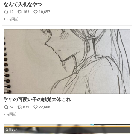
なんて失礼なやつ
12
163
10,657
返
リ
い
16時間前
信
ポ
い
数
ス
ね
ト
数
数
学年の可愛い子の触覚大体これ
24
639
22,608
返
リ
い
7時間前
信
ポ
い
数
ス
ね
ト
数