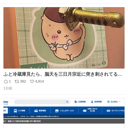
数
ス
ね
ト
数
数
ふと冷蔵庫見たら、脳天を三日月宗近に突き刺されてるく
りまんじゅうパイセンが
1
382
4,914
返
リ
い
1日前
信
ポ
い
数
ス
ね
ト
数
数