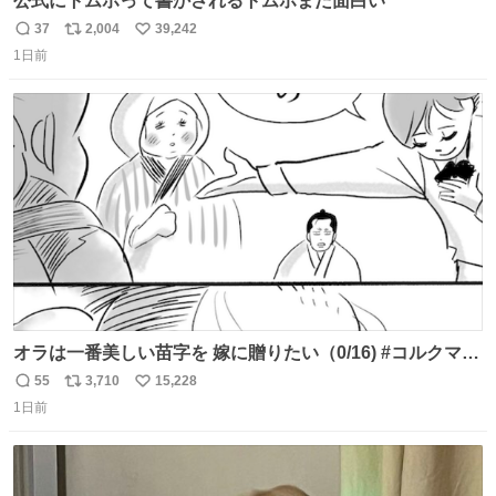
公式にトムホって書かされるトムホまだ面白い
37
2,004
39,242
返
リ
い
1日前
信
ポ
い
数
ス
ね
ト
数
数
オラは一番美しい苗字を 嫁に贈りたい（0/16) #コルクマン
ガ専科
55
3,710
15,228
返
リ
い
1日前
信
ポ
い
数
ス
ね
ト
数
数