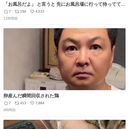
「お風呂だよ」 と言うと 先にお風呂場に行って待っててく
れる 賢いライス
7
150
4,533
返
リ
い
12時間前
信
ポ
い
数
ス
ね
ト
数
数
卵産んだ瞬間回収された鶏
7
413
7,864
返
リ
い
8時間前
信
ポ
い
数
ス
ね
ト
数