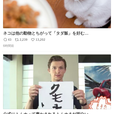
ネコは他の動物とちがって「タダ飯」を好む
nazology.kusuguru.co.jp/archives/94563 米UCの先行研
43
2,239
13,202
返
リ
い
究によると、多くの動物はタスクをクリアしてエサを獲る
6時間前
信
ポ
い
ことを好む傾向があるが、ネコにはこの傾向が見られない
数
ス
ね
のだという。ネコ様は面倒な作業がお嫌いなようです。
ト
数
数