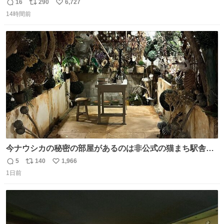
16
290
6,727
返
リ
い
14時間前
信
ポ
い
数
ス
ね
ト
数
数
今ナウシカの秘密の部屋があるのは非公式の猫まち駅舎だ
けだもんね。本物が欲しいね
5
140
1,966
返
リ
い
1日前
信
ポ
い
数
ス
ね
ト
数
数