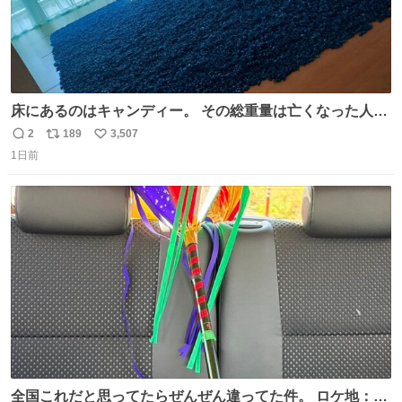
床にあるのはキャンディー。 その総重量は亡くなった人と
同等の重さだそうです。 鑑賞者は一つ持ち帰れますが、亡
2
189
3,507
返
リ
い
くなった人の一部を持ち帰っているような感覚になりまし
1日前
信
ポ
い
た。 勇気を出して口に入れたら、ハッカ味😳✨ #ポーラ美
数
ス
ね
術館
ト
数
数
全国これだと思ってたらぜんぜん違ってた件。 ロケ地：広