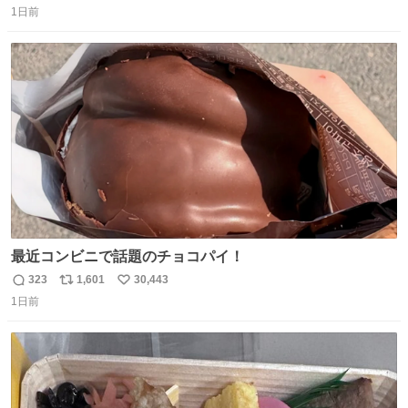
1日前
信
ポ
い
数
ス
ね
ト
数
数
最近コンビニで話題のチョコパイ！
323
1,601
30,443
返
リ
い
1日前
信
ポ
い
数
ス
ね
ト
数
数