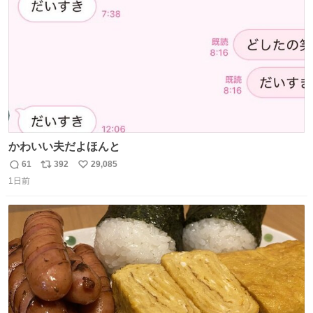
数
かわいい夫だよほんと
61
392
29,085
返
リ
い
1日前
信
ポ
い
数
ス
ね
ト
数
数