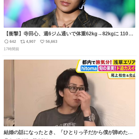
【衝撃】寺田心、週6ジム通いで体重62kg→82kgに 110kg
のベンチプレス持ち上げる姿披露
642
4,907
56,663
返
リ
い
news.livedoor.com/article/detail… 元々自重のみだった
17時間前
信
ポ
い
が、更に筋肉を大きくするためジム通いを開始。筋肉増量
数
ス
ね
のためおにぎり10個、ゼリー飲料3～4本、パスタと毎日4
ト
数
数
千kcalオーバーの食事を摂取し、増量したという。
結婚の話になったとき、「ひとりっ子だから僕が諦めた瞬