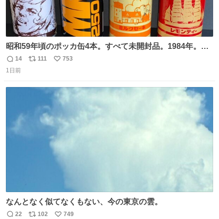
昭和59年頃のポッカ缶4本。すべて未開封品。1984年。P
マーク。昭和レトロ！
14
111
753
返
リ
い
1日前
信
ポ
い
数
ス
ね
ト
数
数
なんとなく似てなくもない、今の東京の雲。
22
102
749
返
リ
い