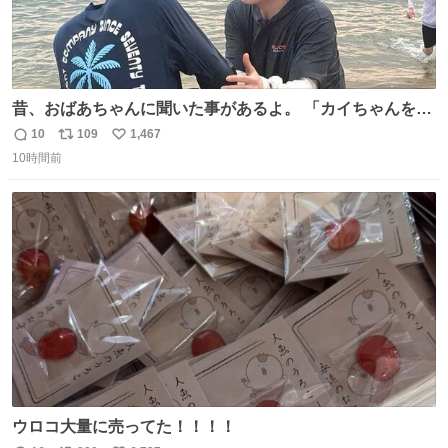
昔、おばあちゃんに聞いた事があるよ。 「カイちゃんをい
じめると、アイツが海から上がって来るぞ。」って。
10
109
1,467
返
リ
い
10時間前
信
ポ
い
数
ス
ね
ト
数
数
ウロコ大量に売ってた！！！！