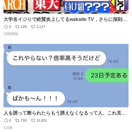
大学名イジりで絶賛炎上してるwakatte TV，さらに深刻な
問題はこっちでは？ ・都内の特定企業に入るのを極度に推
6
109
1,127
返
リ
い
奨し，それ以外の地域で堅実に生きるのを周縁化する ・恋
10時間前
信
ポ
い
愛にかまけ，「陽キャラ」として振る舞うのを極端に中心
数
ス
ね
化する ・院生が研究環境を求め他大学に移るのを批判する
ト
数
数
過去例↓
人を誘って断られたらもう誘えなくなるって人、これ見て
元気出してほしい
6
709
31,851
返
リ
い
1日前
信
ポ
い