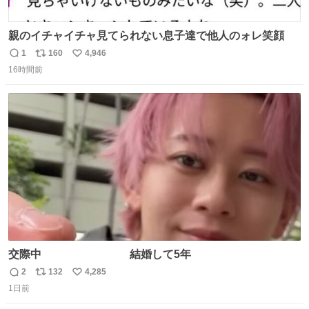
親のイチャイチャ見てられない息子達で他人のォレ笑顔
1
160
4,946
返
リ
い
16時間前
信
ポ
い
数
ス
ね
ト
数
数
交際中 結婚して5年
2
132
4,285
返
リ
い
1日前
信
ポ
い
数
ス
ね