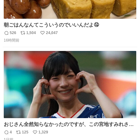
朝ごはんなんてこういうのでいいんだよ🤤
526
1,504
24,047
返
リ
い
16時間前
信
ポ
い
数
ス
ね
ト
数
数
おじさん全然知らなかったのですが、この宮地すみれさん
（日向坂46）はマリサポだったのですね。 カメラ目線でに
4
125
1,329
返
リ
い
っこりしていただいたので撮影したものの、全然誰だか知
1日前