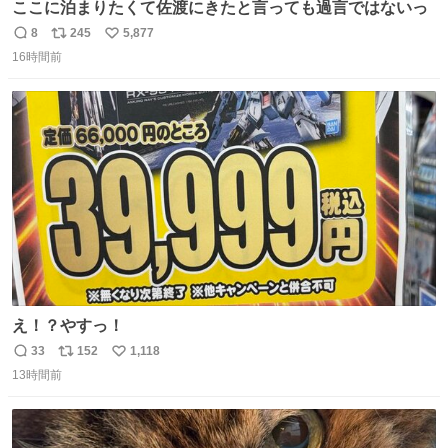
ここに泊まりたくて佐渡にきたと言っても過言ではないっ
8
245
5,877
返
リ
い
16時間前
信
ポ
い
数
ス
ね
ト
数
数
え！？やすっ！
33
152
1,118
返
リ
い
13時間前
信
ポ
い
数
ス
ね
ト
数
数