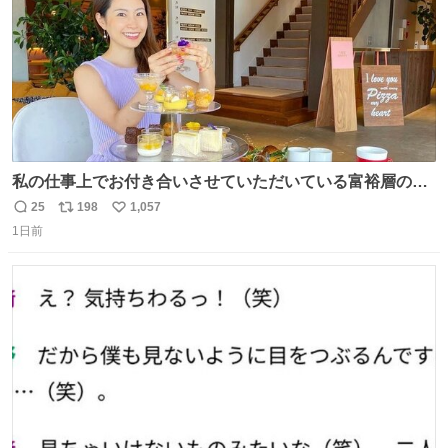
私の仕事上でお付き合いさせていただいている富裕層の社
長さん達は、こんな事しない。 こんな自慢は一切しない
25
198
1,057
返
リ
い
し、なんなら表に出てこない。 自分に自信がない半端モン
1日前
信
ポ
い
はブランドで自分を飾りキラキラ自慢をする。 #折田楓
数
ス
ね
#merchu
ト
数
数