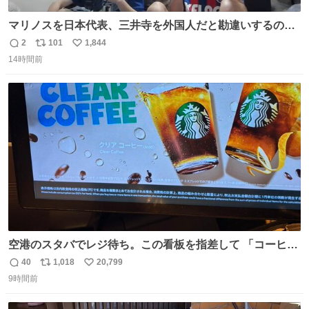
マリノスを日本代表、三井寺を外国人だと勘違いするのお
もろくて爽
2
101
1,844
返
リ
い
14時間前
信
ポ
い
数
ス
ね
ト
数
数
空港のスタバでレジ待ち。この看板を指差して 「コーヒー
苦手な人コーヒー飲まないよ！」て叫び続けてる子供いて
40
1,018
20,799
返
リ
い
吹き出しそうwお母さんお疲れ様です。
9時間前
信
ポ
い
数
ス
ね