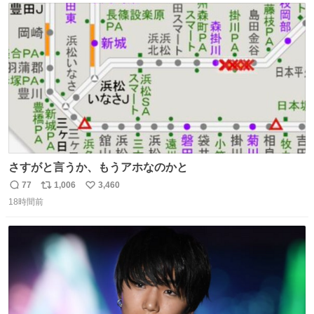
ト
数
数
さすがと言うか、もうアホなのかと
77
1,006
3,460
返
リ
い
18時間前
信
ポ
い
数
ス
ね
ト
数
数