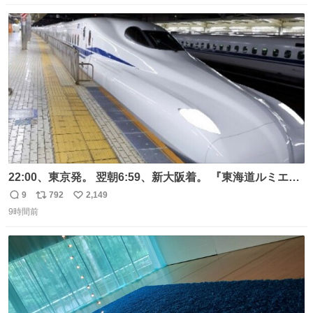
数
ス
ね
ト
数
数
22:00、東京発。 翌朝6:59、新大阪着。 『東海道ルミエー
ルエクスプレス』が今夜、初運行！ 岐阜羽島駅で夜を越す
9
792
2,149
返
リ
い
東海道新幹線。寝台列車じゃないのに、朝まで新幹線とい
9時間前
信
ポ
い
う、なんだか特別体験😉 #TRAINTRIP #東海道ルミエール
数
ス
ね
エクスプレス
ト
数
数