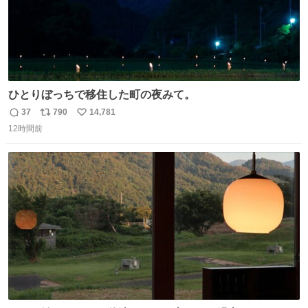
ひとりぼっちで移住した町の夜みて。
37
790
14,781
返
リ
い
12時間前
信
ポ
い
数
ス
ね
ト
数
数