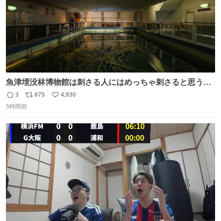
魚津埋没林博物館は刺さる人にはめっちゃ刺さると思う施
設 無人になった時の雰囲気が凄まじかった
3
675
4,930
返
リ
い
5時間前
信
ポ
い
数
ス
ね
ト
数
数