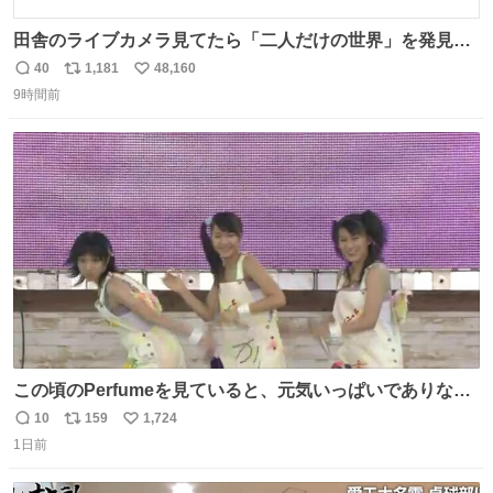
田舎のライブカメラ見てたら「二人だけの世界」を発見し
た
40
1,181
48,160
返
リ
い
9時間前
信
ポ
い
数
ス
ね
ト
数
数
この頃のPerfumeを見ていると、元気いっぱいでありなが
ら決して感情に任せすぎることなく、しっかりと制御され
10
159
1,724
返
リ
い
たダンスであることに新鮮に驚く。3人のあげた足の向き
1日前
信
ポ
い
や角度とか本当に細かな部分まできっちりと揃っていてそ
数
ス
ね