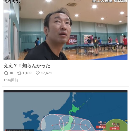
こから積み重ねてきた努力や練習量が見て取れる…
ト
数
数
ええ？！知らんかった…
30
1,189
17,671
返
リ
い
15時間前
信
ポ
い
数
ス
ね
ト
数
数