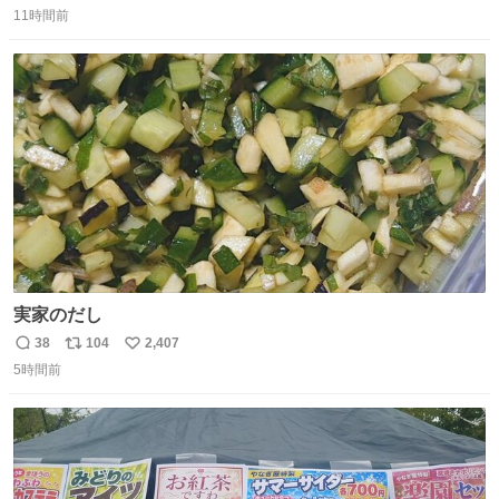
11時間前
信
ポ
い
数
ス
ね
ト
数
数
実家のだし
38
104
2,407
返
リ
い
5時間前
信
ポ
い
数
ス
ね
ト
数
数