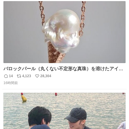
ト
数
数
バロックパール（丸くない不定形な真珠）を溶けたアイス
や飴玉、雲、アヒルに見立ててジュエリーデザイナー、
14
4,123
28,304
返
リ
い
Ben Choi 蔡俊文さんの作品。
16時間前
信
ポ
い
instagram.com/bcjoaillerie/
数
ス
ね
ト
数
数