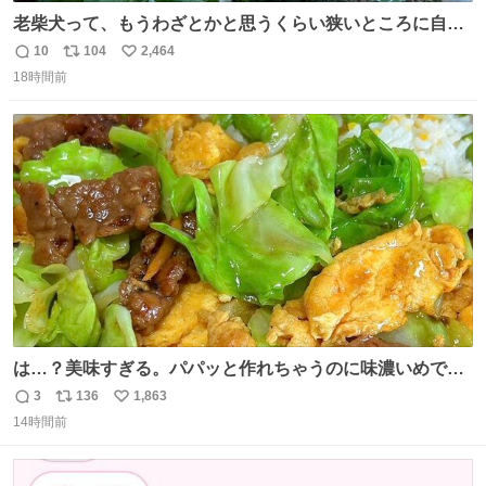
老柴犬って、もうわざとかと思うくらい狭いところに自ら
はまりにいくじゃないですか？ 今朝ガーデニングしてる飼
10
104
2,464
返
リ
い
い主の間にはまってきて、最高に可愛かった♥️
18時間前
信
ポ
い
数
ス
ね
ト
数
数
は…？美味すぎる。パパッと作れちゃうのに味濃いめで満
足感エグいの天才だろ🥹
3
136
1,863
返
リ
い
14時間前
信
ポ
い
数
ス
ね
ト
数