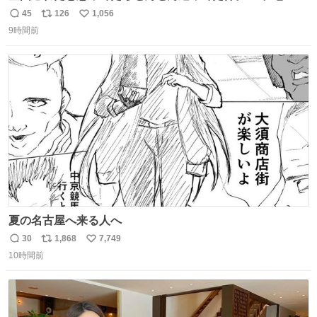
島
45
126
1,056
返
リ
い
9時間前
信
ポ
い
数
ス
ね
ト
数
数
夏の名古屋へ来る人へ
30
1,868
7,749
返
リ
い
10時間前
信
ポ
い
数
ス
ね
ト
数
数