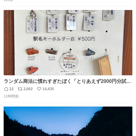
信
ポ
い
りませんでした。 マリサポらしいのでこれからは名前覚え
数
ス
ね
ます！！
ト
数
数
ランダム商法に慣れすぎたぼく「とりあえず2000円分試し
てみるか…」 駅員さん「どれが欲しいの？」 ぼく「えっ
22
2,002
14,435
返
リ
い
良いんですか？」 駅員さん「何が…？？」 やっぱランダム
11時間前
信
ポ
い
って悪い文化だ
数
ス
ね
わ！！！！！！！！！！！！！！！！！！！！
ト
数
数