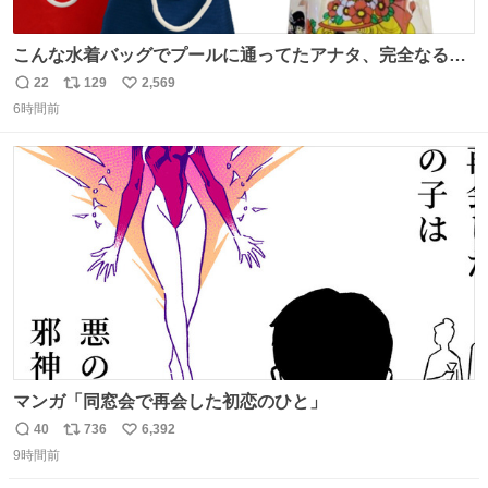
こんな水着バッグでプールに通ってたアナタ、完全なる同
世代（笑） #70年代 #80年代 #昭和レトロ
22
129
2,569
返
リ
い
6時間前
信
ポ
い
数
ス
ね
ト
数
数
マンガ「同窓会で再会した初恋のひと」
40
736
6,392
返
リ
い
9時間前
信
ポ
い
数
ス
ね