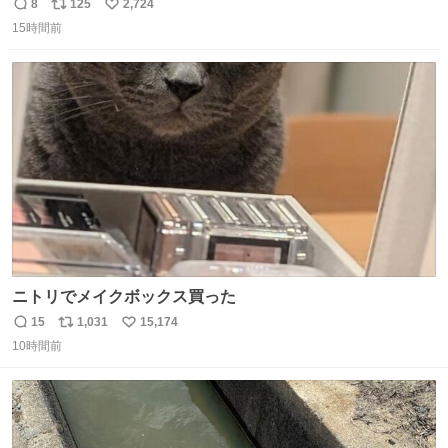
間に一族が潰える」「死ぬとき1人とか嫌」だから結婚願
8
125
2,724
返
リ
い
望は"ある"って答えたものの、結局「（結婚は）向いてね
15時間前
信
ポ
い
ぇのかもしれない」で締める北山くん、きっといろいろ考
数
ス
ね
えて言葉を選んで、まるく収めてくれたんだなと思った
ト
数
数
ニトリでメイクボックス買った
15
1,031
15,174
返
リ
い
10時間前
信
ポ
い
数
ス
ね
ト
数
数