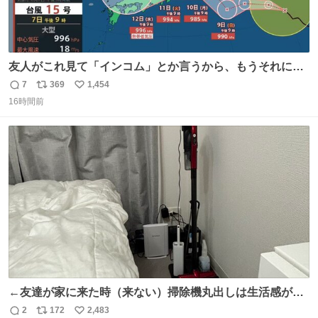
友人がこれ見て「インコム」とか言うから、もうそれにし
か見えなくなっちゃった。
7
369
1,454
返
リ
い
16時間前
信
ポ
い
数
ス
ね
ト
数
数
←友達が家に来た時（来ない）掃除機丸出しは生活感が出
てかっこ悪いなぁ →せや
2
172
2,483
返
リ
い