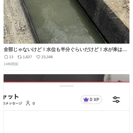
全部じゃないけど！水位も半分ぐらいだけど！水が来はじ
めたよ！！！ 作業してくれた方々ありがとーーー
13
1,827
23,346
返
リ
い
ー！！！！！！！！！！！！！！！！！！！！！！！！！
14時間前
信
ポ
い
！
数
ス
ね
ト
数
数