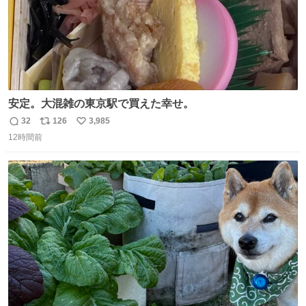
安定。大混雑の東京駅で買えた幸せ。
32
126
3,985
返
リ
い
12時間前
信
ポ
い
数
ス
ね
ト
数
数