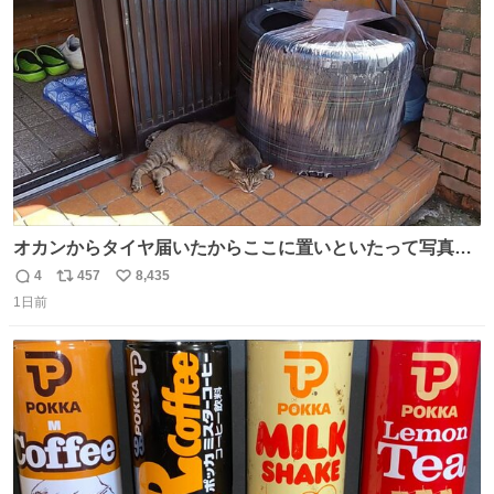
ト
数
数
オカンからタイヤ届いたからここに置いといたって写真送
られてきたけど明らかに猫が邪魔くさそうな顔してて草
4
457
8,435
返
リ
い
1日前
信
ポ
い
数
ス
ね
ト
数
数