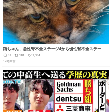
猫ちゃん、急性腎不全ステージ4から慢性腎不全ステージ2
になりました😭点滴も週一で大丈夫になった… このままだ
37
181
7,364
返
リ
い
と2、3日持たないって言われたのが嘘みたい…本当に嬉し
12時間前
信
ポ
い
い😭😭😭頑張ってくれてありがとう😭😭😭 嬉しくて帰り
数
ス
ね
道泣きながら歩いてたら向こうから来た人にすごい顔され
ト
数
数
た🫠