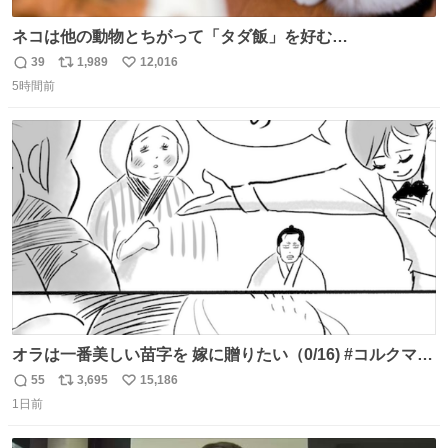
ネコは他の動物とちがって「タダ飯」を好む
nazology.kusuguru.co.jp/archives/94563 米UCの先行研
39
1,989
12,016
返
リ
い
究によると、多くの動物はタスクをクリアしてエサを獲る
5時間前
信
ポ
い
ことを好む傾向があるが、ネコにはこの傾向が見られない
数
ス
ね
のだという。ネコ様は面倒な作業がお嫌いなようです。
ト
数
数
オラは一番美しい苗字を 嫁に贈りたい（0/16) #コルクマン
ガ専科
55
3,695
15,186
返
リ
い
1日前
信
ポ
い
数
ス
ね