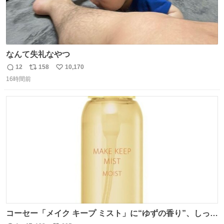
なんて失礼なやつ
12
158
10,170
返
リ
い
16時間前
信
ポ
い
数
ス
ね
ト
数
数
コーセー「メイク キープ ミスト」に“ゆずの香り”、しっと