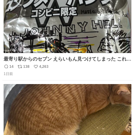
最寄り駅からのセブン えらいもん見つけてしまった これ売
ってくれへんかな… #浅井健一 #ポテチ #ロックの名盤
14
138
4,263
返
リ
い
1日前
信
ポ
い
数
ス
ね
ト
数
数