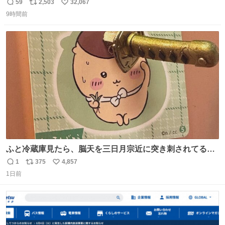
59
2,503
32,067
返
リ
い
9時間前
信
ポ
い
数
ス
ね
ト
数
数
ふと冷蔵庫見たら、脳天を三日月宗近に突き刺されてるく
りまんじゅうパイセンが
1
375
4,857
返
リ
い
1日前
信
ポ
い
数
ス
ね
ト
数
数