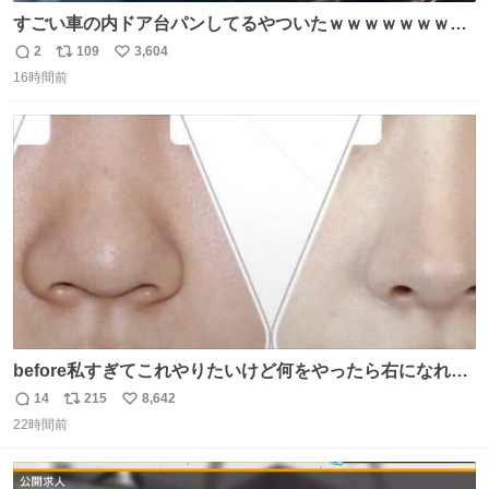
すごい車の内ドア台パンしてるやついたｗｗｗｗｗｗｗｗ
ｗｗｗｗｗｗ
2
109
3,604
返
リ
い
16時間前
信
ポ
い
数
ス
ね
ト
数
数
before私すぎてこれやりたいけど何をやったら右になれる
の
14
215
8,642
返
リ
い
22時間前
信
ポ
い
数
ス
ね
ト
数