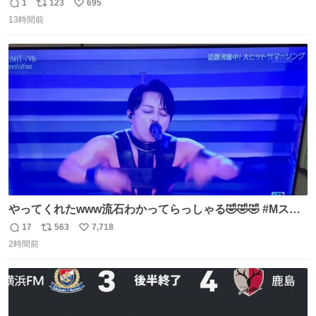
りツヤ肌叶う保湿タイプ - fashion-press.net/news/148945
1
123
695
返
リ
い
13時間前
信
ポ
い
数
ス
ね
ト
数
数
やってくれたwww流石わかってらっしゃる🤣🤣🤣 #Mステ
#西川貴教
17
563
7,718
返
リ
い
2時間前
信
ポ
い
数
ス
ね
ト
数
数