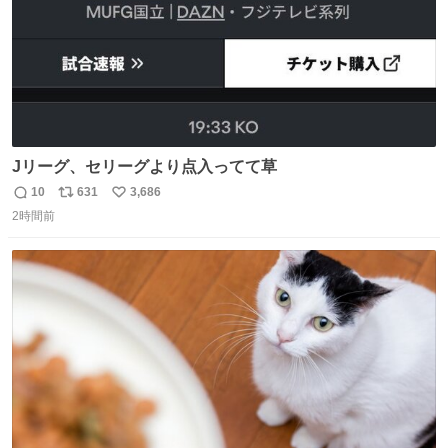
Jリーグ、セリーグより点入ってて草
10
631
3,686
返
リ
い
2時間前
信
ポ
い
数
ス
ね
ト
数
数