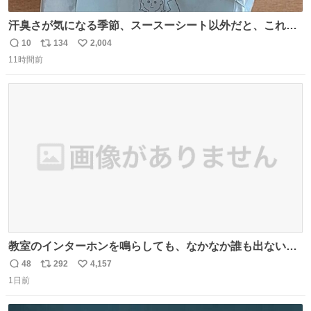
汗臭さが気になる季節、スースーシート以外だと、これが
とにかくスッキリする。2年くらい前に #生活は踊る で紹
10
134
2,004
返
リ
い
介したやつ。おじさんにもおばさんにもオススメだ。ドラ
11時間前
信
ポ
い
ストに売ってるぞ。ドライシャンプーって書いてあるけど
数
ス
ね
汗拭きシートみたいなもの。耳裏襟足首筋がんがん拭いて
ト
数
数
汗臭不安を解消。
教室のインターホンを鳴らしても、なかなか誰も出ないこ
とがあります…。 もしかすると「電話の出方」に困ってい
48
292
4,157
返
リ
い
るのかもしれません。 そこで「何を話せばいいか」が見え
1日前
信
ポ
い
る手引きを用意して、安心して電話に出られるようにしま
数
ス
ね