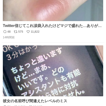
Twitter信じてこれ涙袋入れたけどマジで盛れた…ありがと
う…
48
575
11,822
返
リ
い
14時間前
信
ポ
い
数
ス
ね
ト
数
数
彼女の名前呼び間違えたレベルのミス