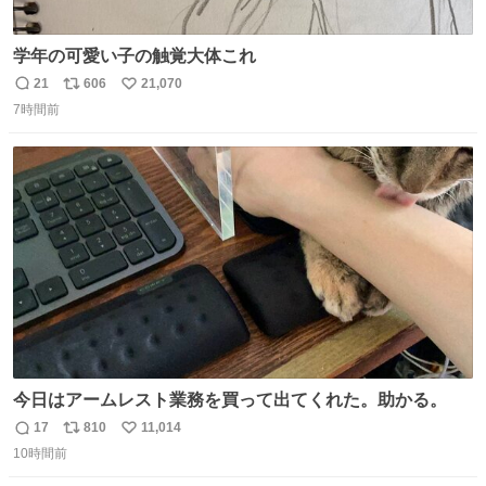
学年の可愛い子の触覚大体これ
21
606
21,070
返
リ
い
7時間前
信
ポ
い
数
ス
ね
ト
数
数
今日はアームレスト業務を買って出てくれた。助かる。
17
810
11,014
返
リ
い
10時間前
信
ポ
い
数
ス
ね