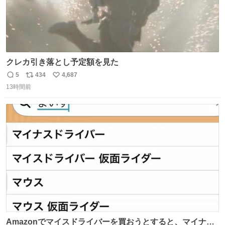
クレカ引き落とし予定額を見た
5
434
4,687
返
リ
い
13時間前
信
ポ
い
数
ス
ね
ト
数
数
Amazonでマイスドライバーを買おうとすると、マイナス