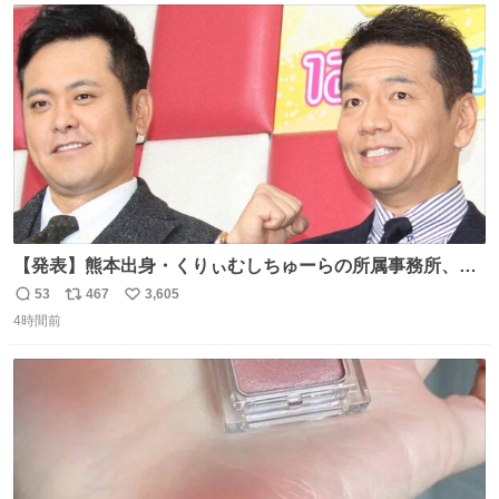
156cm40kg、年中日焼け止めとお友達の私より綺麗な手や
ト
数
数
めてもろて とか言う
【発表】熊本出身・くりぃむしちゅーらの所属事務所、被
災地に義援金寄付 news.livedoor.com/article/detail… くり
53
467
3,605
返
リ
い
ぃむしちゅーやマツコ、有働由美子らが所属する芸能事務
4時間前
信
ポ
い
所「チャッターボックス」が7日、公式サイトを更新。熊
数
ス
ね
本地震の被災地支援のため義援金を寄付したことを公表し
ト
数
数
た。