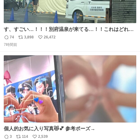
す、すごい…！！！別府温泉が来てる…！！これはどれぐ
らい待つんだろう…
74
3,898
26,472
返
リ
い
7時間前
信
ポ
い
数
ス
ね
ト
数
数
個人的お気に入り写真😻💕 参考ポーズ→
3
114
2,539
返
リ
い