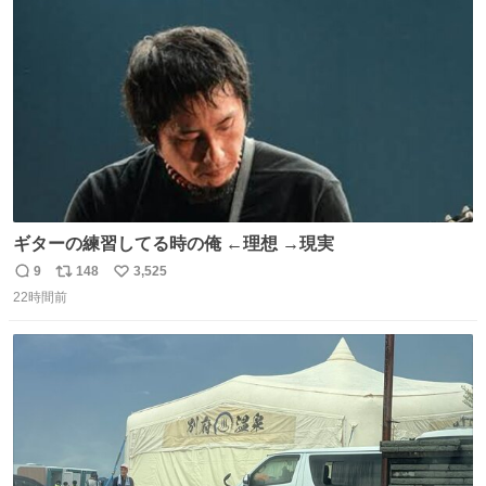
す。 インターホンの応対も大切なコミュニケーションの学
ト
数
数
びです。
ギターの練習してる時の俺 ←理想 →現実
9
148
3,525
返
リ
い
22時間前
信
ポ
い
数
ス
ね
ト
数
数