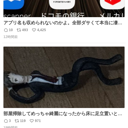
アプリ名も収められないのかよ。全部ダサくて本当に凄
い。 https://t.co/LemyLGyVkR
10
493
4,425
返
リ
い
12時間前
信
ポ
い
数
ス
ね
ト
数
数
部屋掃除してめっちゃ綺麗になったから床に足立置いとい
たら家族にまだゴミ残ってるよって言われて神
3
119
971
返
リ
い
19時間前