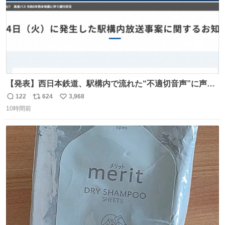
【発表】西日本鉄道、駅構内で流れた“不適切音声”に声明
「被害届も検討」 news.livedoor.com/article/detail… 4日
122
624
3,968
返
リ
い
に西鉄福岡（天神）駅および薬院駅で発生した駅構内放送
10時間前
信
ポ
い
事案について声明を公表した。「第三者によって駅構内放
数
ス
ね
送設備に外部から不正に音声が流された可能性も含めて確
ト
数
数
認を実施」と説明した。