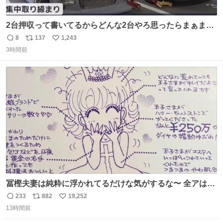
2台押収って書いてるからどんな2台やろ思ったらまぁまぁ
へんてこな1台押収してて笑い止まらん
8
137
1,243
返
リ
い
3時間前
信
ポ
い
数
ス
ね
ト
数
数
冨樫夫妻は純粋に浮かれてるだけな気がするな〜 全アはこ
こに自分の市場価値的なものを上乗せするので、 すっぴん
233
882
19,252
返
リ
い
＆寝起きのボサボサ頭でも「今日も可愛いね」が止まらな
13時間前
信
ポ
い
い。放っておくと永遠に髪撫でてきて作業進まない()
数
ス
ね