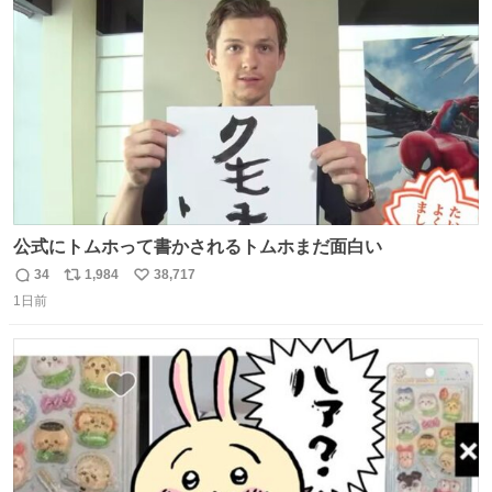
ト
数
数
公式にトムホって書かされるトムホまだ面白い
34
1,984
38,717
返
リ
い
1日前
信
ポ
い
数
ス
ね
ト
数
数