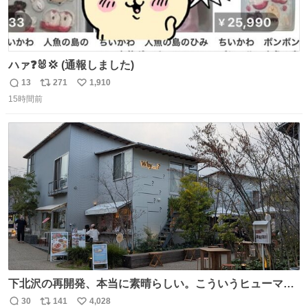
ハァ❓🐰💢 (通報しました)
13
271
1,910
返
リ
い
15時間前
信
ポ
い
数
ス
ね
ト
数
数
下北沢の再開発、本当に素晴らしい。こういうヒューマン
スケールの開発がいいんだよ。
30
141
4,028
返
リ
い