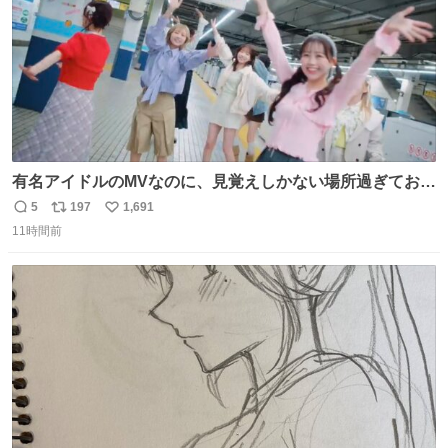
有名アイドルのMVなのに、見覚えしかない場所過ぎておも
ろいな
5
197
1,691
返
リ
い
11時間前
信
ポ
い
数
ス
ね
ト
数
数