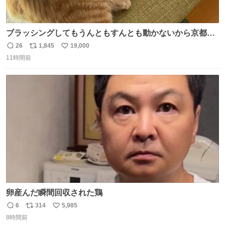
ブラッシングしてもうんともすんとも動かないから京都の
寺にある庭みたいになってる
26
1,845
19,000
返
リ
い
11時間前
信
ポ
い
数
ス
ね
ト
数
数
卵産んだ瞬間回収された鶏
6
314
5,985
返
リ
い
8時間前
信
ポ
い