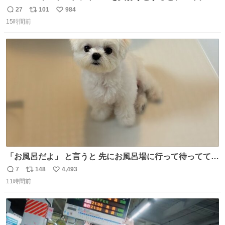
ドライバー先輩が出しゃばってくる
27
101
984
返
リ
い
15時間前
信
ポ
い
数
ス
ね
ト
数
数
「お風呂だよ」 と言うと 先にお風呂場に行って待っててく
れる 賢いライス
7
148
4,493
返
リ
い
11時間前
信
ポ
い
数
ス
ね
ト
数
数