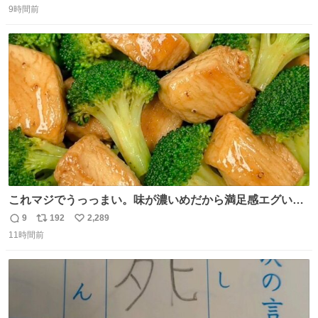
9時間前
信
ポ
い
数
ス
ね
ト
数
数
これマジでうっっまい。味が濃いめだから満足感エグいし
1週間で3キロ痩せた😭
9
192
2,289
返
リ
い
11時間前
信
ポ
い
数
ス
ね
ト
数
数