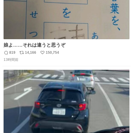
娘よ……それは違うと思うぞ
819
14,166
150,754
返
リ
い
13時間前
信
ポ
い
数
ス
ね
ト
数
数