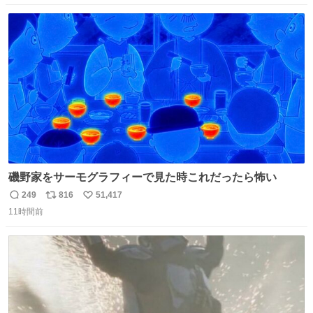
数
ス
ね
ト
数
数
磯野家をサーモグラフィーで見た時これだったら怖い
249
816
51,417
返
リ
い
11時間前
信
ポ
い
数
ス
ね
ト
数
数