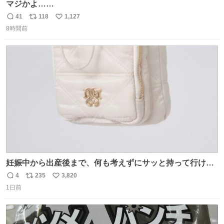
マジかよ……
41
118
1,127
返
リ
い
8時間前
信
ポ
い
数
ス
ね
ト
数
数
妊娠中から出産後まで、何も考えずにサッと持って行ける
ようなショルダーバッグが欲しいな〜と思っていたのだけ
4
235
3,820
返
リ
い
ど snidelでめちゃくちゃピッタリなものを見つけたので買
1日前
信
ポ
い
った！✨ スマホと小物とペットボトルが入るの最高すぎる
数
ス
ね
🥹 しかもスマホ入れ独立してるしファスナーない！地味に
ト
数
数
嬉しいやつ！！！