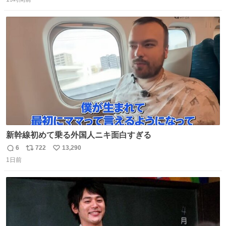
信
ポ
い
数
ス
ね
ト
数
数
新幹線初めて乗る外国人ニキ面白すぎる
6
722
13,290
返
リ
い
1日前
信
ポ
い
数
ス
ね
ト
数
数