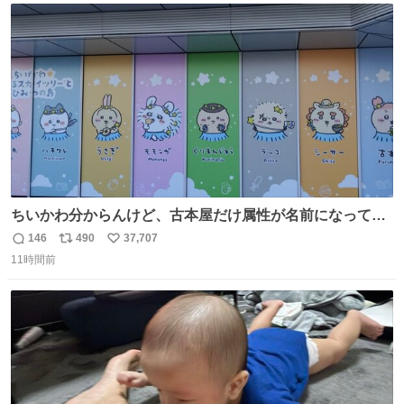
ト
数
数
ちいかわ分からんけど、古本屋だけ属性が名前になってる
のはどういうこと？
146
490
37,707
返
リ
い
11時間前
信
ポ
い
数
ス
ね
ト
数
数