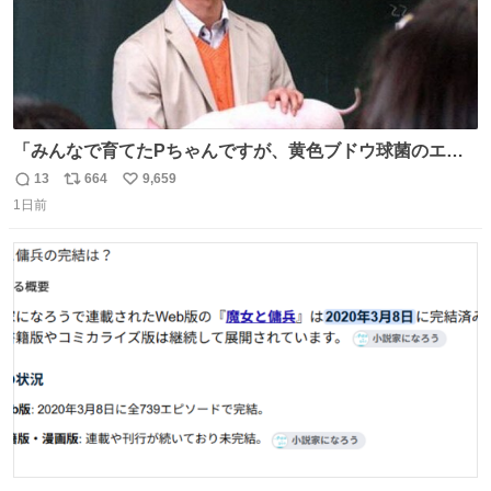
「みんなで育てたPちゃんですが、黄色ブドウ球菌のエン
テロトキシン（耐熱性毒素）が検出されたので、議論する
13
664
9,659
返
リ
い
までもなく処分が決まりました」
1日前
信
ポ
い
数
ス
ね
ト
数
数