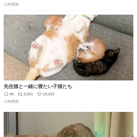
11時間前
信
ポ
い
数
ス
ね
ト
数
数
先住猫と一緒に寝たい子猫たち
40
2,001
19,425
返
リ
い
11時間前
信
ポ
い
数
ス
ね
ト
数
数