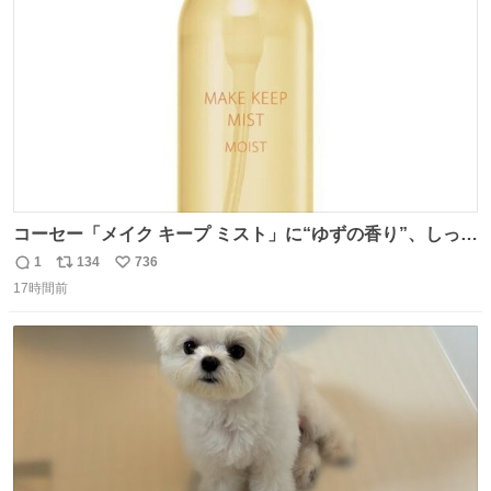
数
コーセー「メイク キープ ミスト」に“ゆずの香り”、しっと
りツヤ肌叶う保湿タイプ - fashion-press.net/news/148945
1
134
736
返
リ
い
17時間前
信
ポ
い
数
ス
ね
ト
数
数