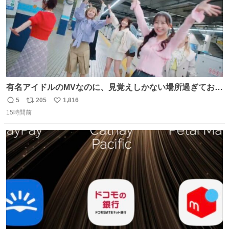
有名アイドルのMVなのに、見覚えしかない場所過ぎておも
ろいな
5
205
1,816
返
リ
い
15時間前
信
ポ
い
数
ス
ね
ト
数
数