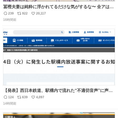
冨樫夫妻は純粋に浮かれてるだけな気がするな〜 全アはこ
こに自分の市場価値的なものを上乗せするので、 すっぴん
239
922
20,117
返
リ
い
＆寝起きのボサボサ頭でも「今日も可愛いね」が止まらな
16時間前
信
ポ
い
い。放っておくと永遠に髪撫でてきて作業進まない()
数
ス
ね
156cm40kg、年中日焼け止めとお友達の私より綺麗な手や
ト
数
数
めてもろて とか言う
【発表】西日本鉄道、駅構内で流れた“不適切音声”に声明
「被害届も検討」 news.livedoor.com/article/detail… 4日
124
639
4,097
返
リ
い
に西鉄福岡（天神）駅および薬院駅で発生した駅構内放送
14時間前
信
ポ
い
事案について声明を公表した。「第三者によって駅構内放
数
ス
ね
送設備に外部から不正に音声が流された可能性も含めて確
ト
数