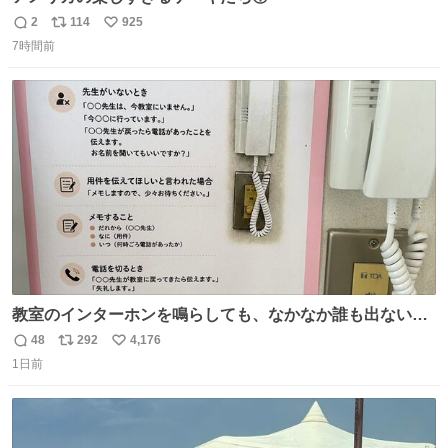
2
114
925
返
リ
い
7時間前
信
ポ
い
数
ス
ね
ト
数
数
教室のインターホンを鳴らしても、なかなか誰も出ないこ
とがあります…。 もしかすると「電話の出方」に困ってい
48
292
4,176
返
リ
い
るのかもしれません。 そこで「何を話せばいいか」が見え
1日前
信
ポ
い
る手引きを用意して、安心して電話に出られるようにしま
数
ス
ね
す。 インターホンの応対も大切なコミュニケーションの学
ト
数
数
びです。