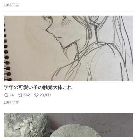
返
リ
い
19時間前
信
ポ
い
数
ス
ね
ト
数
数
学年の可愛い子の触覚大体これ
24
662
23,933
返
リ
い
10時間前
信
ポ
い
数
ス
ね
ト
数
数