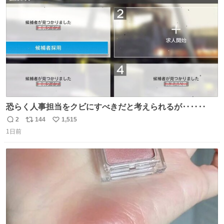
数
認を実施」と説明した。
恐らく人事担当をクビにすべきだと考えられるが‥‥‥
2
144
1,515
返
リ
い
1日前
信
ポ
い
数
ス
ね
ト
数
数