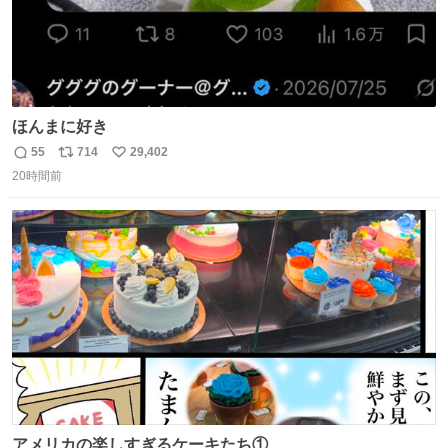
ほんまに好き
55
714
29,402
返
リ
い
20時間前
信
ポ
い
数
ス
ね
ト
数
数
アメリカの楽しすぎるケーキたち①