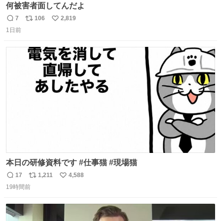
何被害者面してんだよ
7
106
2,819
返
リ
い
1日前
信
ポ
い
数
ス
ね
ト
数
数
本日の研修資料です #仕事猫 #現場猫
17
1,211
4,588
返
リ
い
19時間前
信
ポ
い
数
ス
ね
ト
数