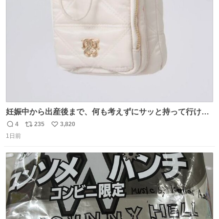
ト
数
数
妊娠中から出産後まで、何も考えずにサッと持って行ける
ようなショルダーバッグが欲しいな〜と思っていたのだけ
4
235
3,820
返
リ
い
ど snidelでめちゃくちゃピッタリなものを見つけたので買
1日前
信
ポ
い
った！✨ スマホと小物とペットボトルが入るの最高すぎる
数
ス
ね
🥹 しかもスマホ入れ独立してるしファスナーない！地味に
ト
数
数
嬉しいやつ！！！