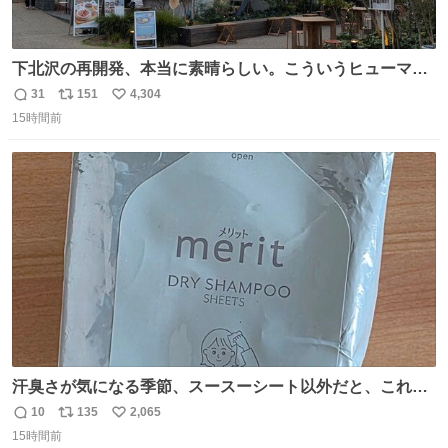
下北沢の再開発、本当に素晴らしい。こういうヒューマン
スケールの開発がいいんだよ。
31
151
4,304
返
リ
い
15時間前
信
ポ
い
数
ス
ね
ト
数
数
汗臭さが気になる季節、スースーシート以外だと、これが
とにかくスッキリする。2年くらい前に #生活は踊る で紹
10
135
2,065
返
リ
い
介したやつ。おじさんにもおばさんにもオススメだ。ドラ
15時間前
信
ポ
い