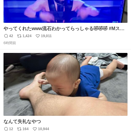
やってくれたwww流石わかってらっしゃる🤣🤣🤣 #Mステ
#西川貴教
42
1,424
19,011
返
リ
い
6時間前
信
ポ
い
数
ス
ね
ト
数
数
なんて失礼なやつ
12
164
10,944