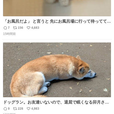
「お風呂だよ」 と言うと 先にお風呂場に行って待っててく
れる 賢いライス
7
156
4,683
返
リ
い
15時間前
信
ポ
い
数
ス
ね
ト
数
数
ドッグラン。お友達いないので、退屈で眠くなる卯月さ
ん。 #柴犬卯月
9
228
4,983
返
リ
い