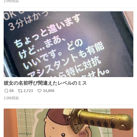
15時間前
信
ポ
い
数
ス
ね
ト
数
数
彼女の名前呼び間違えたレベルのミス
68
2,723
34,906
返
リ
い
13時間前
信
ポ
い
数
ス
ね
ト
数
数