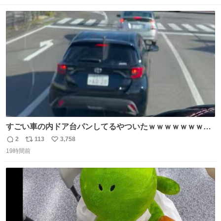
ストに売ってるぞ。ドライシャンプーって書いてあるけど
数
ス
ね
汗拭きシートみたいなもの。耳裏襟足首筋がんがん拭いて
ト
数
数
汗臭不安を解消。
すごい車の内ドア台パンしてるやついたｗｗｗｗｗｗｗｗ
ｗｗｗｗｗｗ
2
113
3,758
返
リ
い
19時間前
信
ポ
い
数
ス
ね
ト
数
数