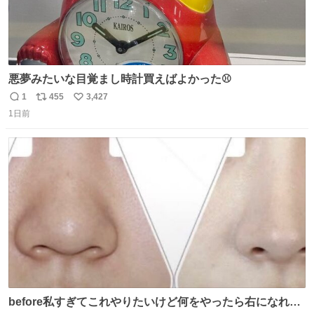
悪夢みたいな目覚まし時計買えばよかった⚾
1
455
3,427
返
リ
い
1日前
信
ポ
い
数
ス
ね
ト
数
数
before私すぎてこれやりたいけど何をやったら右になれる