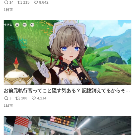
の
14
215
8,642
返
リ
い
1日前
信
ポ
い
数
ス
ね
ト
数
数
お前元執行官ってこと隠す気ある？ 記憶消えてるからそん
な考えに至らないだろうけどさ…
3
100
4,134
返
リ
い
1日前
信
ポ
い
数
ス
ね
ト
数
数