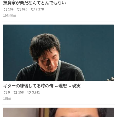
投資家が楽だなんてとんでもない
109
626
7,278
返
リ
い
19時間前
信
ポ
い
数
ス
ね
ト
数
数
ギターの練習してる時の俺 ←理想 →現実
9
158
3,911
返
リ
い
1日前
信
ポ
い
数
ス
ね
ト
数
数