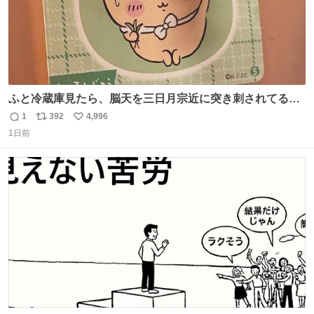
ふと冷蔵庫見たら、脳天を三日月宗近に突き刺されてるく
りまんじゅうパイセンが
1
392
4,996
返
リ
い
1日前
信
ポ
い
数
ス
ね
ト
数
数