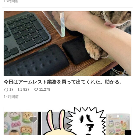
13時間前
信
ポ
い
数
ス
ね
ト
数
数
今日はアームレスト業務を買って出てくれた。助かる。
17
827
11,278
返
リ
い
14時間前
信
ポ
い
数
ス
ね
ト
数
数