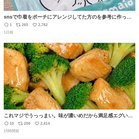
snsで巾着をポーチにアレンジしてた方のを参考に作って
みました🧵 裁縫は得意でないので、ザクザクの目測で縫い
1
265
2,782
返
リ
い
ましたので悪しからず🙏🏻 裏地は人魚のウロコ風な柄にし
1日前
信
ポ
い
てみたらめっちゃ良き☺️ 島二郎とちいかわチャームもお気
数
ス
ね
に入り⭐️
ト
数
数
これマジでうっっまい。味が濃いめだから満足感エグいし
1週間で3キロ痩せた😭
10
200
2,414
返
リ
い
15時間前
信
ポ
い