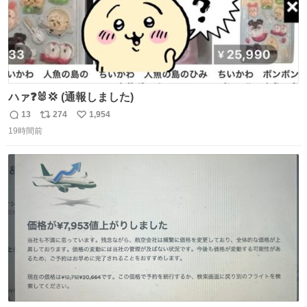
ハァ❓🐰💢 (通報しました)
13
274
1,954
返
リ
い
19時間前
信
ポ
い
数
ス
ね
ト
数
数