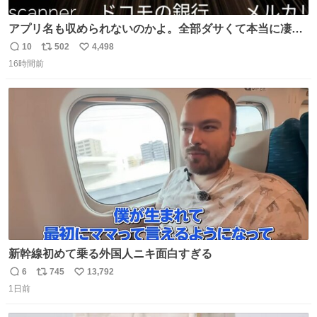
アプリ名も収められないのかよ。全部ダサくて本当に凄
い。 https://t.co/LemyLGyVkR
10
502
4,498
返
リ
い
16時間前
信
ポ
い
数
ス
ね
ト
数
数
新幹線初めて乗る外国人ニキ面白すぎる
6
745
13,792
返
リ
い
1日前
信
ポ
い
数
ス
ね