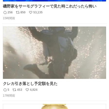
磯野家をサーモグラフィーで見た時これだったら怖い
256
850
53,135
返
リ
い
15時間前
信
ポ
い
数
ス
ね
ト
数
数
クレカ引き落とし予定額を見た
5
453
4,924
返
リ
い
17時間前
信
ポ
い
数
ス
ね
ト
数