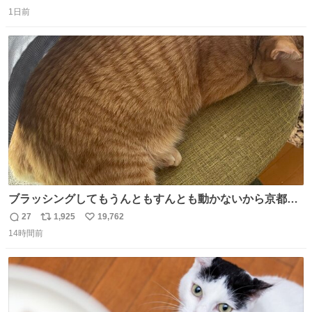
返
リ
い
までもなく処分が決まりました」
1日前
信
ポ
い
数
ス
ね
ト
数
数
ブラッシングしてもうんともすんとも動かないから京都の
寺にある庭みたいになってる
27
1,925
19,762
返
リ
い
14時間前
信
ポ
い
数
ス
ね
ト
数
数