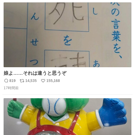
数
ス
ね
ト
数
数
娘よ……それは違うと思うぞ
819
14,535
155,168
返
リ
い
17時間前
信
ポ
い
数
ス
ね
ト
数
数