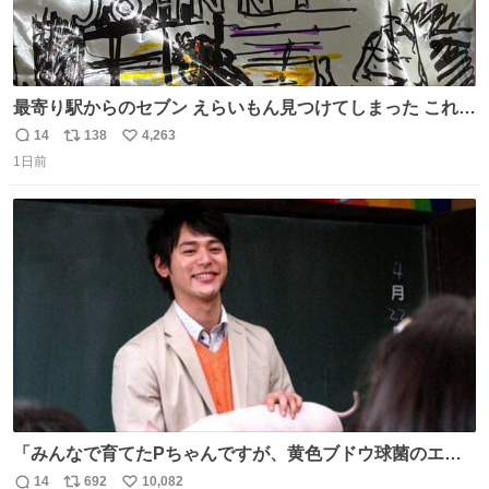
最寄り駅からのセブン えらいもん見つけてしまった これ売
ってくれへんかな… #浅井健一 #ポテチ #ロックの名盤
14
138
4,263
返
リ
い
1日前
信
ポ
い
数
ス
ね
ト
数
数
「みんなで育てたPちゃんですが、黄色ブドウ球菌のエン
テロトキシン（耐熱性毒素）が検出されたので、議論する
14
692
10,082