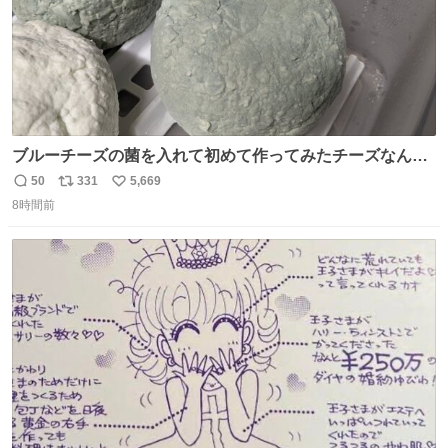
ブルーチーズの菌を入れて初めて作ってみたチーズなんだ
けど 本能でちょっとヤバいと思っちゃう見た目だな
50
331
5,669
返
リ
い
8時間前
信
ポ
い
数
ス
ね
ト
数
数