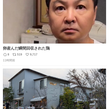
卵産んだ瞬間回収された鶏
8
519
9,717
返
リ
い
11時間前
信
ポ
い
数
ス
ね
ト
数
数