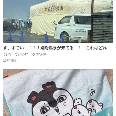
す、すごい…！！！別府温泉が来てる…！！これはどれぐ
らい待つんだろう…
77
4,047
27,966
返
リ
い
10時間前
信
ポ
い
数
ス
ね
ト
数
数