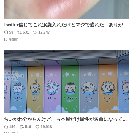
Twitter信じてこれ涙袋入れたけどマジで盛れた…ありがと
う…
58
631
12,747
返
リ
い
18時間前
信
ポ
い
数
ス
ね
ト
数
数
ちいかわ分からんけど、古本屋だけ属性が名前になってる
のはどういうこと？
156
519
39,918
返
リ
い