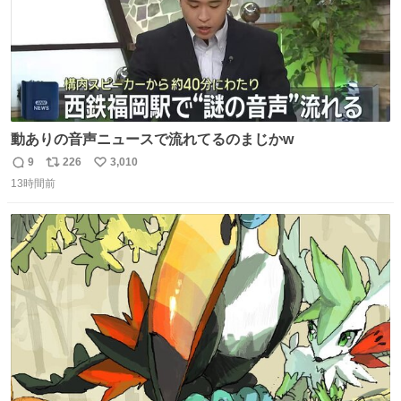
動ありの音声ニュースで流れてるのまじかw
9
226
3,010
返
リ
い
13時間前
信
ポ
い
数
ス
ね
ト
数
数