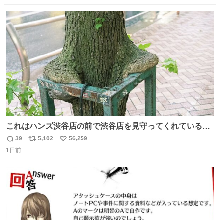
数
ス
ね
ト
数
数
これはハンズ渋谷店の前で渋谷店を見守ってくれている
「くつろ木」。
39
5,102
56,259
返
リ
い
1日前
信
ポ
い
数
ス
ね
ト
数
数