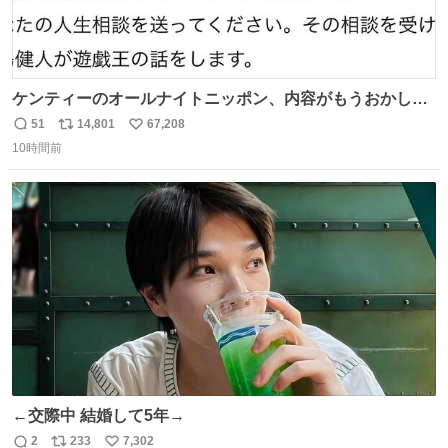
ケンティーのオールナイトニッポン、内容がもうおかしい
#中島健人ANN
51
14,801
67,208
返
リ
い
10時間前
信
ポ
い
数
ス
ね
ト
数
数
←交際中 結婚して5年→
2
233
7,302