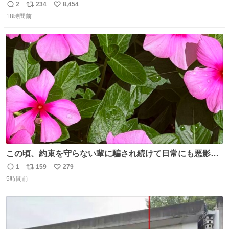
元気出してほしい
2
234
8,454
返
リ
い
18時間前
信
ポ
い
数
ス
ね
ト
数
数
この頃、約束を守らない輩に騙され続けて日常にも悪影響
が出てきて仕事も出来ずでストレスマックス。 解決には断
1
159
279
返
リ
い
ち切るのみ。 そんな時に美しい光景は救いの刻です。 人様
5時間前
信
ポ
い
に迷惑をかける人間の神経には理解が出来ないし理解する
数
ス
ね
気もない。 実直に生きる！ 今日も嘘に負けずに頑張りま
ト
数
数
す。 #LUNE #約束