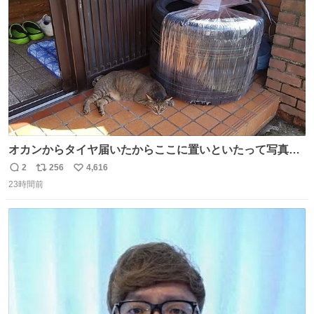
数
オカンからタイヤ届いたからここに置いといたって写真送
られてきたけど明らかに猫が邪魔くさそうな顔してて草
2
256
4,616
返
リ
い
23時間前
信
ポ
い
数
ス
ね
ト
数
数