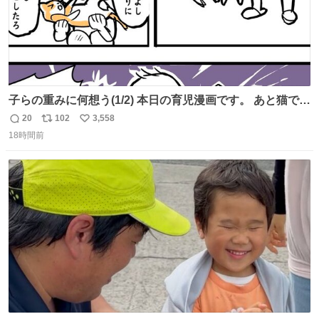
子らの重みに何想う(1/2) 本日の育児漫画です。 あと猫で
す。
20
102
3,558
返
リ
い
18時間前
信
ポ
い
数
ス
ね
ト
数
数