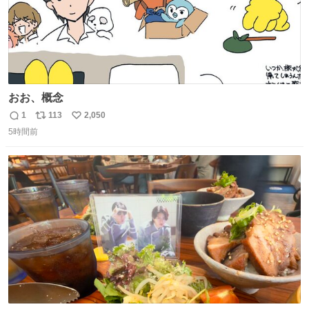
おお、概念
1
113
2,050
返
リ
い
5時間前
信
ポ
い
数
ス
ね
ト
数
数