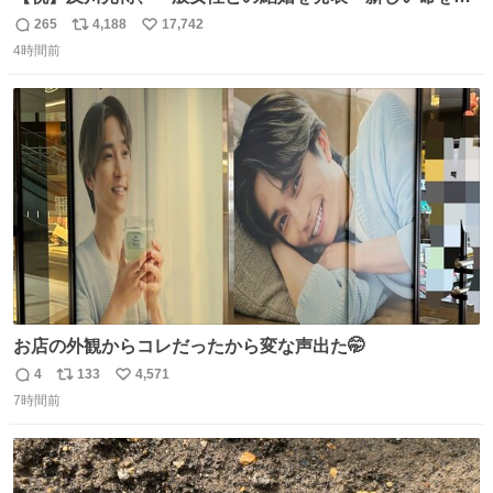
かっております」 news.livedoor.com/lite/article_d…
265
4,188
17,742
返
リ
い
「私、及川光博はこの度、交際しておりました方と入籍い
4時間前
信
ポ
い
たしました。また、新しい命を授かっております」「今後
数
ス
ね
も変わらず俳優として、ミッチーとして、努力し精進して
ト
数
数
参ります」とつづった。
お店の外観からコレだったから変な声出た🤭
4
133
4,571
返
リ
い
7時間前
信
ポ
い
数
ス
ね
ト
数
数