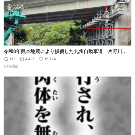
令和8年熊本地震により損傷した九州自動車道 片野川橋
（下り線）の復旧作業を行っています。 タイムラプス動画
179
4,426
16,724
返
リ
い
で、段差が生じた橋桁をジャッキアップしている様子をご
10時間前
信
ポ
い
紹介します。 引き続き、早期復旧に向けて着実に工事を進
数
ス
ね
めてまいります。 #NEXCO西日本 #熊本地震
ト
数
数