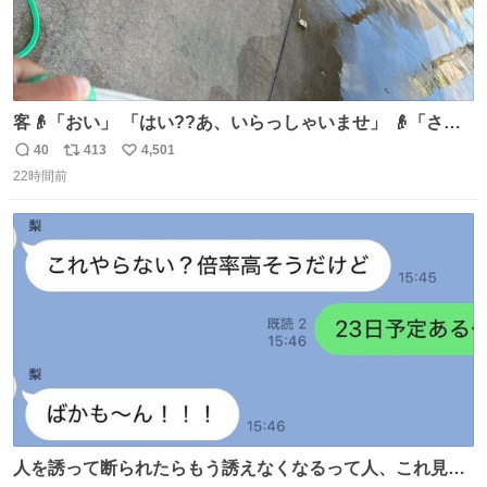
客👴「おい」 「はい??あ、いらっしゃいませ」 👴「さっ
きからずっと水出しっぱなしでもったいないだろ」 「静電
40
413
4,501
返
リ
い
気を逃がし、熱くなった地面の温度を下げ、引火事故の防
22時間前
信
ポ
い
止の為必要な作業です」 👴「水不足の昨今にもったいない
数
ス
ね
ことをするな!!」 それでは歌います、聞いてください 「井
ト
数
数
戸水」
人を誘って断られたらもう誘えなくなるって人、これ見て