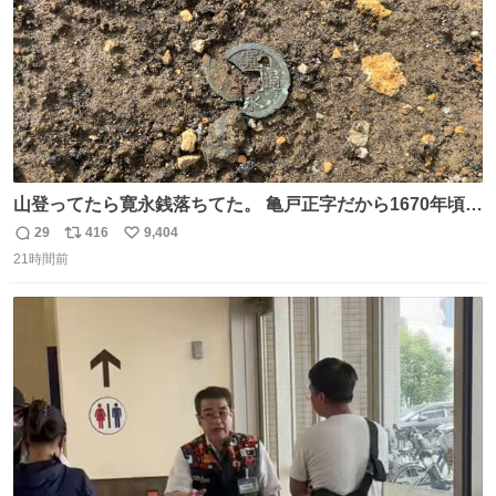
山登ってたら寛永銭落ちてた。 亀戸正字だから1670年頃に
鋳造されたもの。
29
416
9,404
返
リ
い
21時間前
信
ポ
い
数
ス
ね
ト
数
数