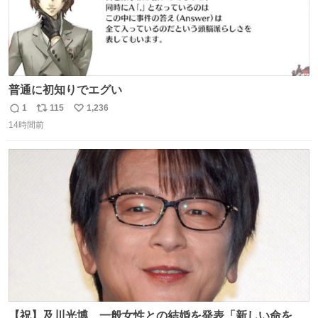
普通に初知りでエグい
1
115
1,236
返
リ
い
14時間前
信
ポ
い
数
ス
ね
ト
数
数
【祝】及川光博、一般女性との結婚を発表「新しい命を授