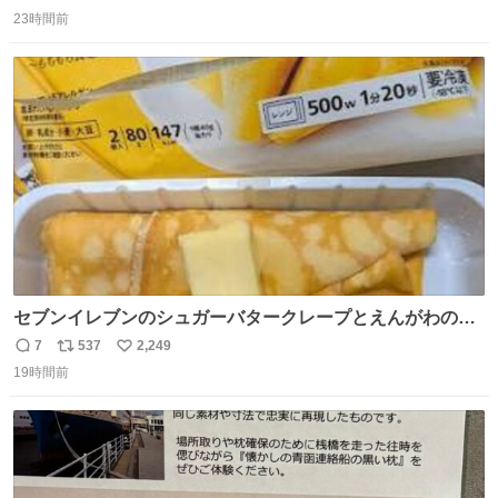
返
リ
い
23時間前
信
ポ
い
数
ス
ね
ト
数
数
セブンイレブンのシュガーバタークレープとえんがわの寿
司を探している人へ！ シュガーバタークレープは目黒、品
7
537
2,249
返
リ
い
川、蒲田、渋谷、川崎、横浜、鶴見、九州の一部エリア限
19時間前
信
ポ
い
定商品で8月5日に発注が終了したため店舗に置いてあると
数
ス
ね
ころ少ないですが見つけたら即買いです🤩❣️
ト
数
数