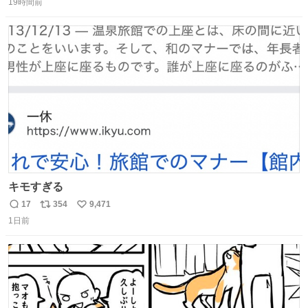
肌の手入れと同じくらい、ヴィクトリア朝の女性達の美容
19時間前
信
ポ
い
習慣に欠かせないものだった。 当時の香水は、現在私たち
数
ス
ね
が知る香水よりも単純な組成で、その大部分は薔薇、菫、
ト
数
数
ベルガモット、
キモすぎる
17
354
9,471
返
リ
い
1日前
信
ポ
い
数
ス
ね
ト
数
数