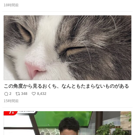
返
リ
い
18時間前
信
ポ
い
数
ス
ね
ト
数
数
この角度から見るおくち、なんともたまらないものがある
2
348
8,432
返
リ
い
15時間前
信
ポ
い
数
ス
ね
ト
数
数