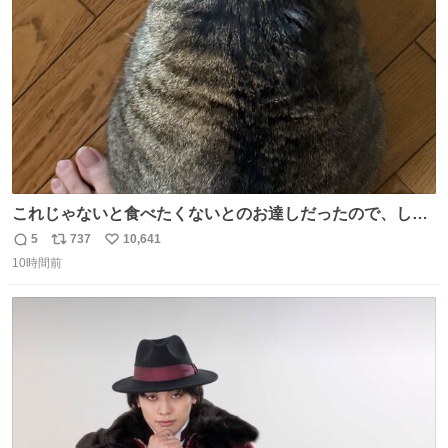
数
これじゃないと食べたくないとのお達しだったので、しっ
ぽ置き場係になっている
5
737
10,641
返
リ
い
10時間前
信
ポ
い
数
ス
ね
ト
数
数