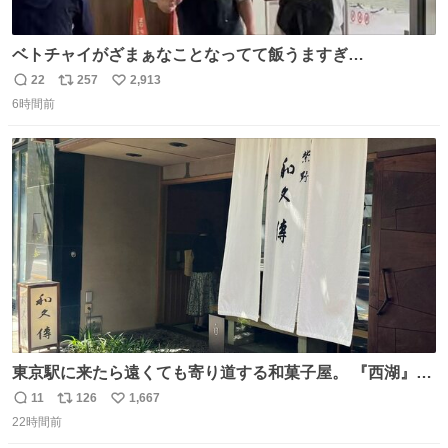
ベトチャイがざまぁなことなってて飯うますぎ
る〜〜〜！！！！！！！！ 店員さんの神対応によって先頭
22
257
2,913
返
リ
い
並んでたのに列からハブられてたwwwwwwwwwwww
6時間前
信
ポ
い
数
ス
ね
ト
数
数
東京駅に来たら遠くても寄り道する和菓子屋。 『西湖』と
いう笹に包まれ、蓮根の粉で出来た生菓子がたまらなく美
11
126
1,667
返
リ
い
味しい。 笹の香りと和三盆の風味、蓮粉のもちもちと特徴
22時間前
信
ポ
い
ある食感は唯一無二。