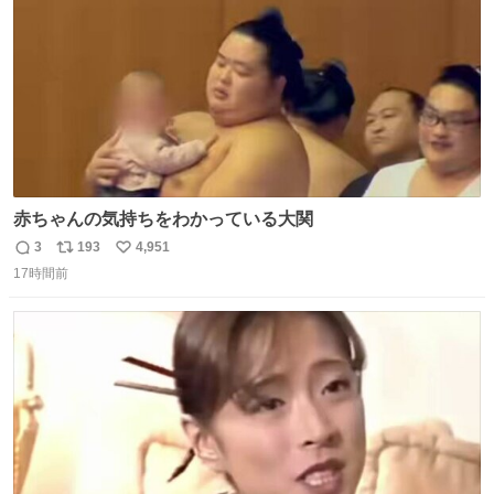
赤ちゃんの気持ちをわかっている大関
3
193
4,951
返
リ
い
17時間前
信
ポ
い
数
ス
ね
ト
数
数