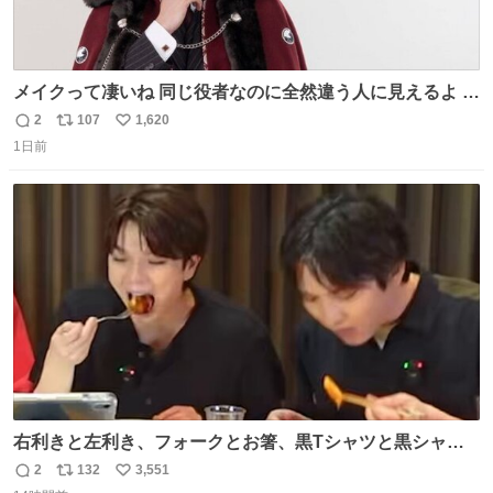
メイクって凄いね 同じ役者なのに全然違う人に見えるよ #
仮面ライダーマイス #ブルーロック
2
107
1,620
返
リ
い
1日前
信
ポ
い
数
ス
ね
ト
数
数
右利きと左利き、フォークとお箸、黒Tシャツと黒シャ
ツ、ありがとう、いい塩レです
2
132
3,551
返
リ
い