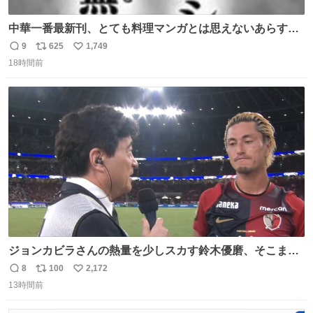
中華一番最新刊、とても料理マンガとは思えないあらすじ
の書き出ししてて最高
9
625
1,749
返
リ
い
18時間前
信
ポ
い
数
ス
ね
ト
数
数
ジョンカビラさんの熱量を少しスカす鈴木優磨、そこまで
小笠原満男リスペクトしなくていいよw （早くシャワー浴
8
100
2,172
返
リ
い
びたそう）
13時間前
信
ポ
い
数
ス
ね