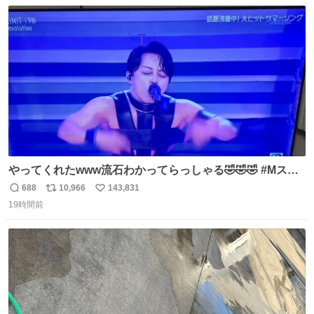
数
ス
ね
ト
数
数
やってくれたwww流石わかってらっしゃる🤣🤣🤣 #Mステ
#西川貴教
688
10,966
143,831
返
リ
い
19時間前
信
ポ
い
数
ス
ね
ト
数
数