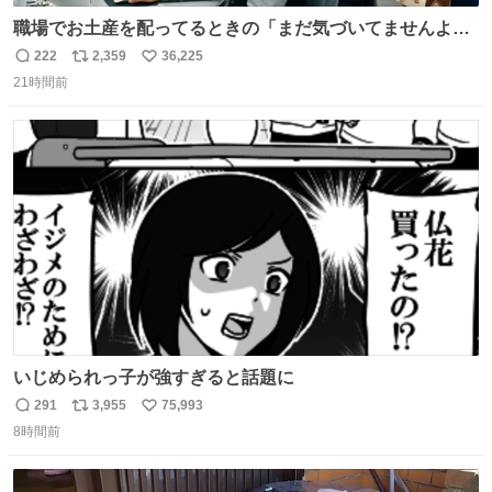
職場でお土産を配ってるときの「まだ気づいてませんよ」
的な演技が毎回シンドい。
222
2,359
36,225
返
リ
い
21時間前
信
ポ
い
数
ス
ね
ト
数
数
いじめられっ子が強すぎると話題に
291
3,955
75,993
返
リ
い
8時間前
信
ポ
い
数
ス
ね
ト
数