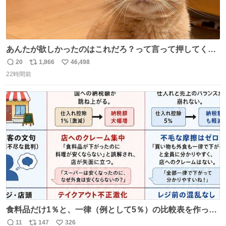
あんたが欲しかったのはこれだろ？って言って押してくれ
た手形がコチラ
20
1,866
46,498
返
リ
い
22時間前
信
ポ
い
数
ス
ね
ト
数
数
食料品だけ1％と、一律（例として5％）の比較表を作って
みました。 参考になるかと思います。
11
147
326