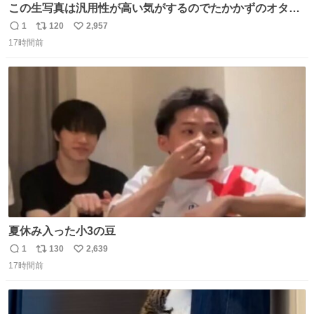
この生写真は汎用性が高い気がするのでたかかずのオタク
は絶対買った方が良いw
1
120
2,957
返
リ
い
17時間前
信
ポ
い
数
ス
ね
ト
数
数
夏休み入った小3の豆
1
130
2,639
返
リ
い
17時間前
信
ポ
い
数
ス
ね
ト
数