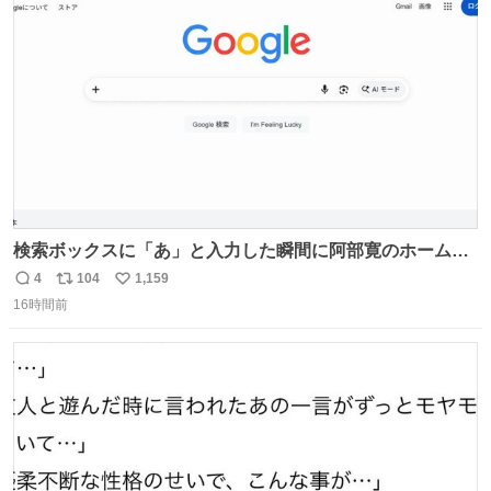
ト
数
数
検索ボックスに「あ」と入力した瞬間に阿部寛のホームペ
ージにジャンプするChromeプラグインを作ってみた 普段
4
104
1,159
返
リ
い
使いに多大なる犠牲を払うことで最速を実現しました
16時間前
信
ポ
い
数
ス
ね
ト
数
数