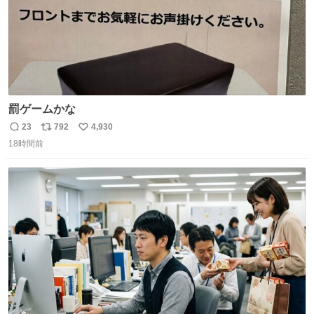
罰ゲームかな
23
792
4,930
返
リ
い
18時間前
信
ポ
い
数
ス
ね
ト
数
数