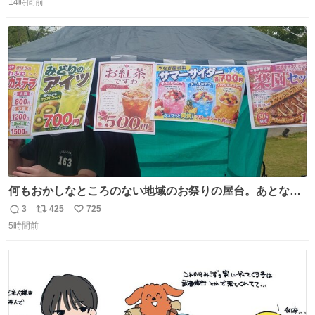
14時間前
信
ポ
い
数
ス
ね
ト
数
数
何もおかしなところのない地域のお祭りの屋台。あとなん
か割と聞き馴染みのあるBGMが流れてます #関広見まつり
3
425
725
返
リ
い
#関広見まつり2026
5時間前
信
ポ
い
数
ス
ね
ト
数
数