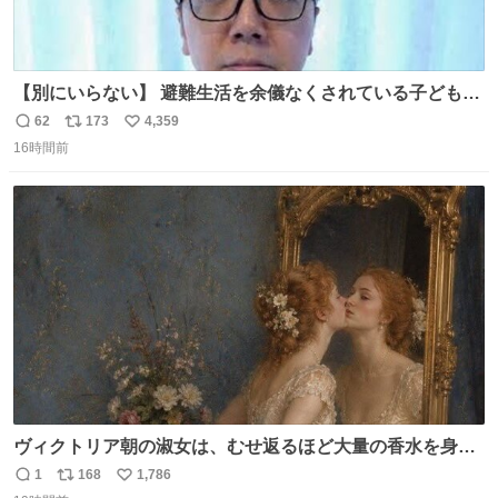
【別にいらない】 避難生活を余儀なくされている子どもた
ちのためにヒカキンボックス1000個を寄付させていただき
62
173
4,359
返
リ
い
ました
16時間前
信
ポ
い
数
ス
ね
ト
数
数
ヴィクトリア朝の淑女は、むせ返るほど大量の香水を身に
つけるものではないとされていた。それでも香水は、髪や
1
168
1,786
返
リ
い