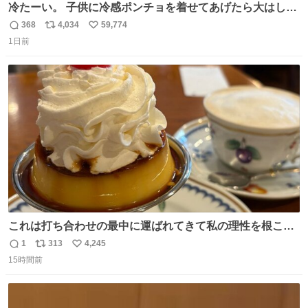
冷たーい。 子供に冷感ポンチョを着せてあげたら大はしゃ
ぎで喜んでくれました。 こんな素敵な代物を提供してくれ
368
4,034
59,774
返
リ
い
た山口県の恩師に感謝。
1日前
信
ポ
い
数
ス
ね
ト
数
数
これは打ち合わせの最中に運ばれてきて私の理性を根こそ
ぎ奪い去ったプリンの写真です。
1
313
4,245
返
リ
い
15時間前
信
ポ
い
数
ス
ね
ト
数
数