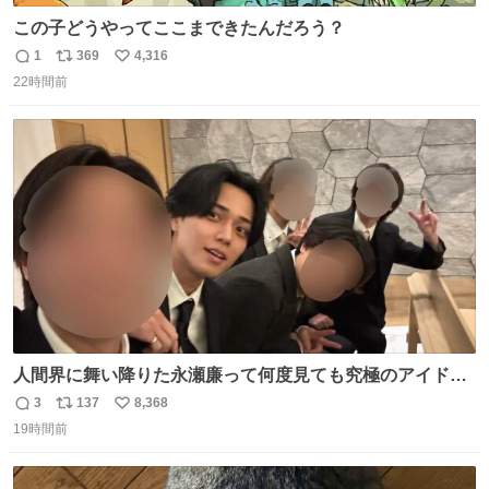
この子どうやってここまできたんだろう？
1
369
4,316
返
リ
い
22時間前
信
ポ
い
数
ス
ね
ト
数
数
人間界に舞い降りた永瀬廉って何度見ても究極のアイドル
過ぎてずっと味する。美味い。
3
137
8,368
返
リ
い
19時間前
信
ポ
い
数
ス
ね
ト
数