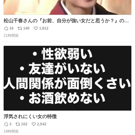
松山千春さんの『お前、自分が強い女だと思うか？』の一
言で… 中森明菜さんが思わず本音をこぼす瞬間😭
16
140
1,912
返
リ
い
21時間前
信
ポ
い
数
ス
ね
ト
数
数
浮気されにくい女の特徴
3
102
2,542
返
リ
い
18時間前
信
ポ
い