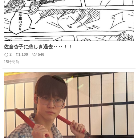
佐倉杏子に悲しき過去‥‥！！
2
100
546
返
リ
い
15時間前
信
ポ
い
数
ス
ね
ト
数
数