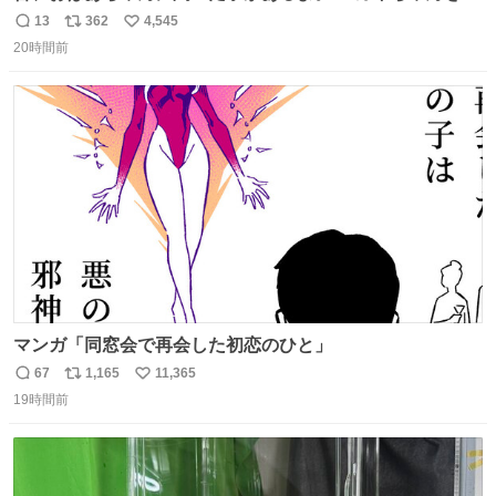
じめると、アイツが海から上がって来るぞ。」って。
13
362
4,545
返
リ
い
20時間前
信
ポ
い
数
ス
ね
ト
数
数
マンガ「同窓会で再会した初恋のひと」
67
1,165
11,365
返
リ
い
19時間前
信
ポ
い
数
ス
ね
ト
数
数