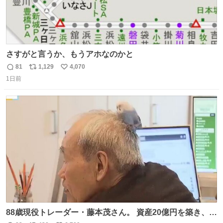
さすがと言うか、もうアホなのかと
81
1,129
4,070
返
リ
い
1日前
信
ポ
い
数
ス
ね
ト
数
数
88歳現役トレーダー・藤本茂さん。 資産20億円を築き、