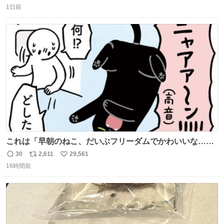
1日前
信
ポ
い
数
ス
ね
ト
数
数
これは「早朝のねこ、だいぶフリーダムでかわいいな…」
の絵日記です🎐
30
2,611
29,561
返
リ
い
16時間前
信
ポ
い
数
ス
ね
ト
数
数