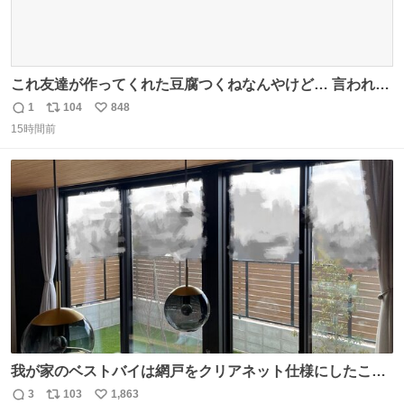
これ友達が作ってくれた豆腐つくねなんやけど… 言われる
まで豆腐って気づかなかった🤣✨ふわふわで食べ応えある
1
104
848
返
リ
い
し普通につくねより好きかもしれん🥹🤍 ダイエット中でも
15時間前
信
ポ
い
罪悪感なく食べられるの最高👇
数
ス
ね
ト
数
数
我が家のベストバイは網戸をクリアネット仕様にしたこ
と。網目が細かいから虫の侵入は一切許さないし、見た目
3
103
1,863
返
リ
い