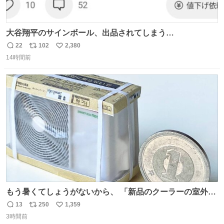
大谷翔平のサインボール、出品されてしまう…
22
102
2,380
返
リ
い
14時間前
信
ポ
い
数
ス
ね
ト
数
数
もう暑くてしょうがないから、 「新品のクーラーの室外機
のミニチュア」 でも見ていってよ
13
250
1,359
返
リ
い
3時間前
信
ポ
い