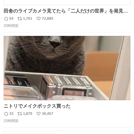
田舎のライブカメラ見てたら「二人だけの世界」を発見し
た
54
1,701
72,885
返
リ
い
20時間前
信
ポ
い
数
ス
ね
ト
数
数
ニトリでメイクボックス買った
33
1,870
30,457
返
リ
い
20時間前
信
ポ
い
数
ス
ね