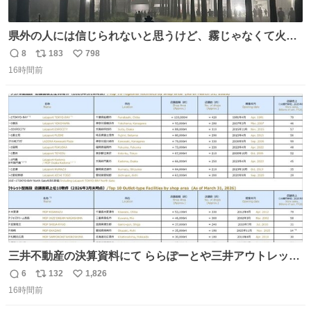
県外の人には信じられないと思うけど、霧じゃなくて火山
灰です🌋 #桜島
8
183
798
返
リ
い
16時間前
信
ポ
い
数
ス
ね
ト
数
数
三井不動産の決算資料にて ららぽーとや三井アウトレット
パークの店舗別売上高（2025年度）が一部判明
6
132
1,826
返
リ
い
16時間前
信
ポ
い
数
ス
ね