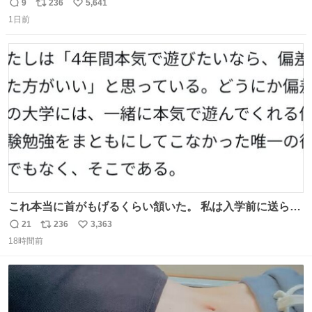
い て る！＜ ￣^Y^Y^Y^Y^ Y￣
9
236
5,641
返
リ
い
1日前
信
ポ
い
数
ス
ね
ト
数
数
これ本当に首がもげるくらい頷いた。 私は入学前に送られ
てきた、大学のサークル紹介冊子を見た時点で終わりを感
21
236
3,363
返
リ
い
じたので、女子大でもないくせに偏差値の高い大学のイン
18時間前
信
ポ
い
カレサークルに突撃して所属するという奇行で事なきを得
数
ス
ね
た。 高偏差値に行けないならせめてそれくらいした方が予
ト
数
数
後がいいです。 https://t.co/9nMHIrETkw