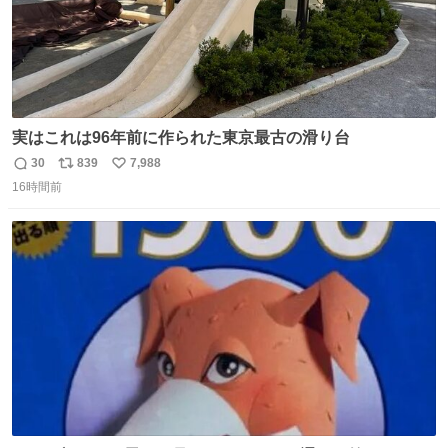
実はこれは96年前に作られた東京最古の滑り台
30
839
7,988
返
リ
い
16時間前
信
ポ
い
数
ス
ね
ト
数
数