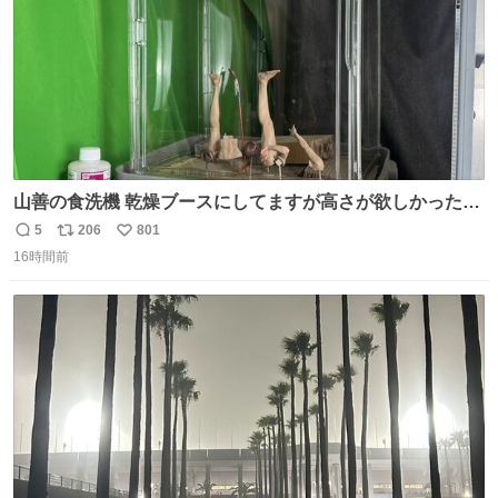
山善の食洗機 乾燥ブースにしてますが高さが欲しかったの
でコレクションケースを置くだけのツルセコ改造 扉が手前
5
206
801
返
リ
い
に開き天井の温度もしっかり上がるのでかなり使いやすく
16時間前
信
ポ
い
なりました😎
数
ス
ね
ト
数
数