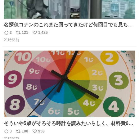
名探偵コナンのこれまた回ってきたけど何回目でも見ちゃ
う魔力あるのよな
2
121
1,425
返
リ
い
21時間前
信
ポ
い
数
ス
ね
ト
数
数
そういや5歳がそろそろ時計を読みたいらしく、材料費600
円で作れる知育時計作ってみた！ めっちゃ簡単！ ありがと
3
100
958
返
リ
い
う先人！
21時間前