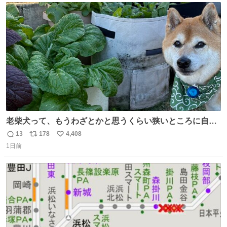
ト
数
数
老柴犬って、もうわざとかと思うくらい狭いところに自ら
はまりにいくじゃないですか？ 今朝ガーデニングしてる飼
13
178
4,408
返
リ
い
い主の間にはまってきて、最高に可愛かった♥️
1日前
信
ポ
い
数
ス
ね
ト
数
数