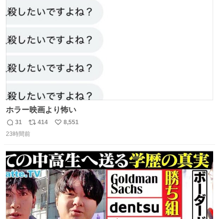
ト
数
数
ホラー映画より怖い
31
414
8,551
返
リ
い
23時間前
信
ポ
い
数
ス
ね
ト
数
数