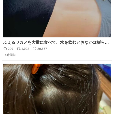
ふえるワカメを大量に食べて、水を飲むとおなかは膨ら
む・・・・！？ ⚠️よい子は絶対マネしないでね⚠️ #夏休み
290
1,022
29,677
返
リ
い
の自由研究
14時間前
信
ポ
い
数
ス
ね
ト
数
数