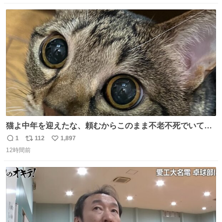
数
ス
ね
ト
数
数
猫よ中年を迎えたな、頼むからこのまま不老不死でいてく
れ…と願ってから、いや人間の家族が死に絶えて猫だけこ
1
112
1,897
返
リ
い
の世に置いていくなんてひどいことはできない…と思って
12時間前
信
ポ
い
から、猫のこの可愛さと愛嬌なら未来永劫ほかの人間に可
数
ス
ね
愛がられて困ることもなかろうなと思ったのでやっぱり猫
ト
数
数
よ不老不死でいてくれ