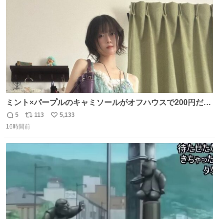
数
ミント×パープルのキャミソールがオフハウスで200円だっ
た♩
5
113
5,133
返
リ
い
16時間前
信
ポ
い
数
ス
ね
ト
数
数