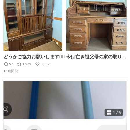
どうかご協力お願いします🙇‍♂️ 今は亡き祖父母の家の取り壊
しが決まり、どうしても処分して欲しくない食器棚と机の
57
1,529
3,032
返
リ
い
引き取り手を探しております この2つは私の祖母が当初一
16時間前
信
ポ
い
目惚れで購入したもので、祖母はc型肝炎で58歳という若
数
ス
ね
さで亡くなりましたが、この家具達をとても大切にしてお
ト
数
数
りました 続く↓