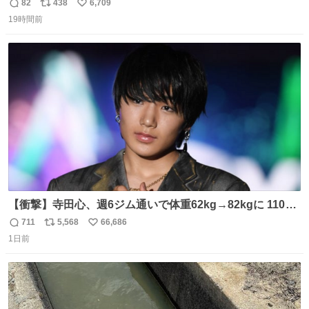
「令和のブラックマンデー」で2億6000万円の含み損を抱
82
438
6,709
返
リ
い
えても生き残った男が、血と汗で掴んだ「相場の8箇条」
19時間前
信
ポ
い
です。 1. 朝の急落は「買い」、朝の急騰は「売り」。 2.
数
ス
ね
午後の急騰は追わない。午後の急落は翌朝に狙う。
ト
数
数
【衝撃】寺田心、週6ジム通いで体重62kg→82kgに 110kg
のベンチプレス持ち上げる姿披露
711
5,568
66,686
返
リ
い
news.livedoor.com/article/detail… 元々自重のみだった
1日前
信
ポ
い
が、更に筋肉を大きくするためジム通いを開始。筋肉増量
数
ス
ね
のためおにぎり10個、ゼリー飲料3～4本、パスタと毎日4
ト
数
数
千kcalオーバーの食事を摂取し、増量したという。