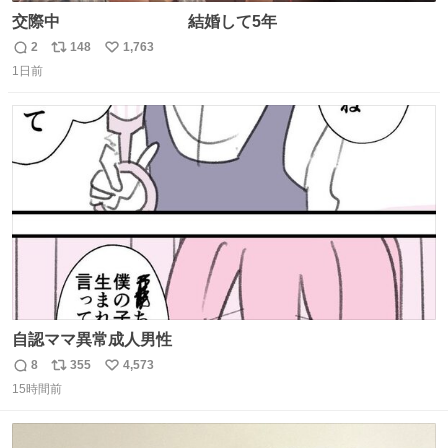
交際中 結婚して5年
2
148
1,763
返
リ
い
1日前
信
ポ
い
数
ス
ね
ト
数
数
自認ママ異常成人男性
8
355
4,573
返
リ
い
15時間前
信
ポ
い
数
ス
ね
ト
数