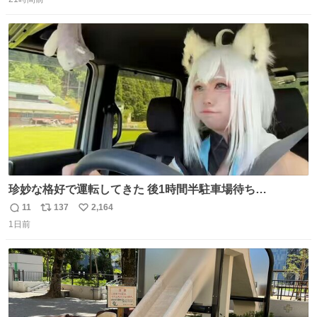
信
ポ
い
数
ス
ね
ト
数
数
珍妙な格好で運転してきた 後1時間半駐車場待ち…
11
137
2,164
返
リ
い
1日前
信
ポ
い
数
ス
ね
ト
数
数