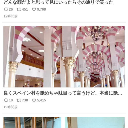
どんな顔だよと思って見にいったらその通りで笑った
26
451
9,708
返
リ
い
12時間前
信
ポ
い
数
ス
ね
ト
数
数
良くスペイン村を舐めちゃ駄目って言うけど、本当に舐め
ちゃ行けないのはスペィン村ホテル🏛🏨 だってロビーから
10
738
5,415
返
リ
い
中庭抜けるだけでこの有様🤩 ディズニーホテル泊まってる
19時間前
信
ポ
い
場所じゃない。 5年振りの志摩スペイン村パルケエスパー
数
ス
ね
ニャは益々素晴らしい場所になってる
ト
数
数