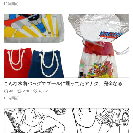
もクリアで網戸の存在を感じない。特筆すべきはその値
19時間前
信
ポ
い
段。家全体(9箇所)でも3万円でお釣りが来るという超最強
数
ス
ね
コスパ。これから家を建てる方は迷わず採用してほしい。
ト
数
数
こんな水着バッグでプールに通ってたアナタ、完全なる同
世代（笑） #70年代 #80年代 #昭和レトロ
48
270
4,837
返
リ
い
16時間前
信
ポ
い
数
ス
ね
ト
数
数