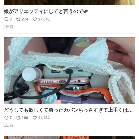
娘がアリエッティにしてと言うので🌿
8
274
17,641
返
リ
い
1日前
信
ポ
い
数
ス
ね
ト
数
数
どうしても欲しくて買ったカバンちっさすぎて上手くはめ
ないと荷物入らん。女のカバンってなんでこんなちっさい
7
160
11,184
返
リ
い
の
1日前
信
ポ
い
数
ス
ね