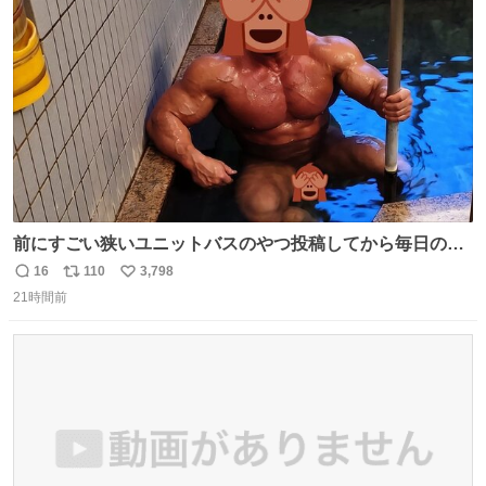
ト
数
数
前にすごい狭いユニットバスのやつ投稿してから毎日のよ
うに温泉とかに連れてってもらってる。SNS効果凄い。俺
16
110
3,798
返
リ
い
は幸せもんです・・・いつもありがとうございます🫡
21時間前
信
ポ
い
数
ス
ね
ト
数
数