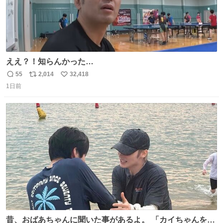
ええ？！知らんかった…
55
2,014
32,418
返
リ
い
1日前
信
ポ
い
数
ス
ね
ト
数
数
昔、おばあちゃんに聞いた事があるよ。 「カイちゃんをい