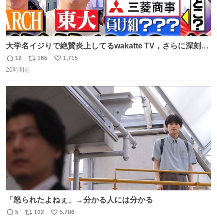
大学名イジりで絶賛炎上してるwakatte TV，さらに深刻な
問題はこっちでは？ ・都内の特定企業に入るのを極度に推
12
165
1,715
返
リ
い
奨し，それ以外の地域で堅実に生きるのを周縁化する ・恋
20時間前
信
ポ
い
愛にかまけ，「陽キャラ」として振る舞うのを極端に中心
数
ス
ね
化する ・院生が研究環境を求め他大学に移るのを批判する
ト
数
数
過去例↓
「怒られたよねぇ」→分かる人には分かる
5
102
5,786
返
リ
い