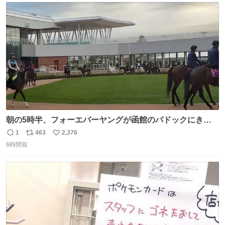
ト
数
数
朝の5時半、フォーエバーヤングが函館のパドックにきた
ー 向こう側にファンたくさん！ 横にいるのはなんとパンジ
1
463
2,376
返
リ
い
ャタワー😳
6時間前
信
ポ
い
数
ス
ね
ト
数
数