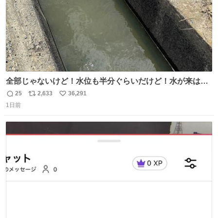
全部じゃないけど！水位も半分ぐらいだけど！水が来はじ
めたよ！！！ 作業してくれた方々ありがとーーー
25
2,633
36,291
返
リ
い
ー！！！！！！！！！！！！！！！！！！！！！！！！！
1日前
信
ポ
い
！
数
ス
ね
ト
数
数