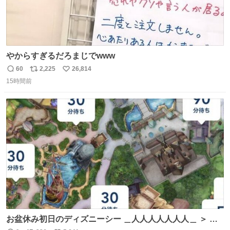
やからすぎるだろまじでwww
60
2,225
26,814
返
リ
い
15時間前
信
ポ
い
数
ス
ね
ト
数
数
お盆休み初日のディズニーシー ＿人人人人人人人＿ ＞ 空