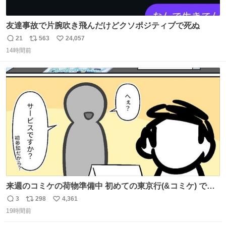
友達事故で片腕吹き飛んだけどクソポジティブで死ぬ
21
563
24,057
返
リ
い
14時間前
信
ポ
い
数
ス
ね
ト
数
数
来週のコミケの荷物準備中 初めての東京行(&コミケ) です
#C108
3
298
4,361
返
リ
い
19時間前
信
ポ
い
数
ス
ね