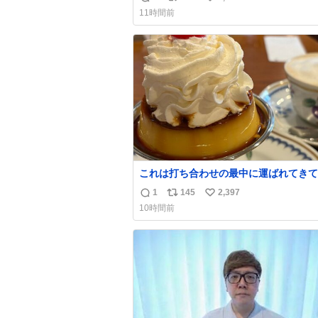
返
リ
い
チックのクリップです。 バネは使いや
11時間前
うに強度を調整してあるはず。
信
ポ
い
数
ス
ね
ト
数
数
これは打ち合わせの最中に運ばれてきて
理性を根こそぎ奪い去ったプリンの写真
1
145
2,397
返
リ
い
す。
10時間前
信
ポ
い
数
ス
ね
ト
数
数