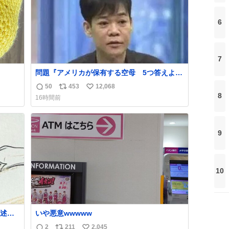
6
7
問題『アメリカが保有する空母 5つ答えよ』
名倉「ホンマごめん、日本」
50
453
12,068
返
リ
い
8
16時間前
信
ポ
い
数
ス
ね
ト
数
9
数
10
述さ
いや悪意wwwww
ラス
2
211
2,045