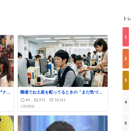
ト
1
2
3
『ナイ
職場でお土産を配ってるときの「まだ気づい
」
てませんよ」的な演技が毎回シンドい。
84
571
10,113
4
返
リ
い
「父の部
15時間前
自宅の
信
ポ
い
使い、
数
ス
ね
クープ
ト
数
5
数