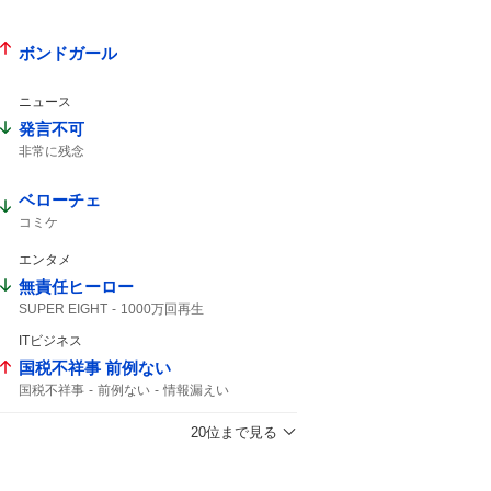
ボンドガール
ニュース
発言不可
非常に残念
ベローチェ
コミケ
エンタメ
無責任ヒーロー
SUPER EIGHT
1000万回再生
ITビジネス
国税不祥事 前例ない
国税不祥事
前例ない
情報漏えい
前例のない
事務官
37人
20位まで見る