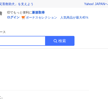
Yahoo! JAPAN
ヘ
災害救助犬」を支えよう
IDでもっと便利に
新規取得
ログイン
ボーナスセレクション 人気商品が最大40％
ース
検索
た。