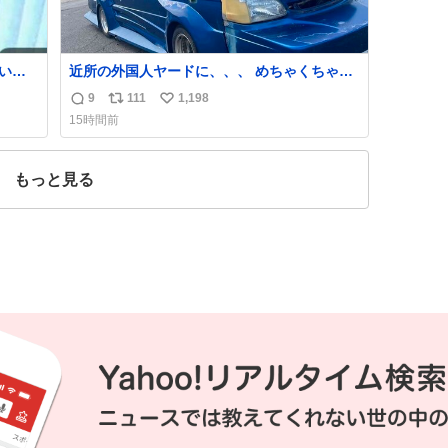
近所の外国人ヤードに、、、 めちゃくちゃ有
名車捨てられてました😭 外装ぼろぼろだ
9
111
1,198
返
リ
い
し、、 中も何にも残ってないし、、 可哀想に
15時間前
😢😢 今まで数十年お疲れ様でした、、 #バニ
信
ポ
い
ング #当時 #廃車 #勿体無い
数
ス
ね
ト
数
もっと見る
数