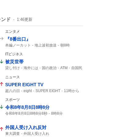
レンド
1:46
更新
エンタメ
『8番出口』
本編ノーカット
地上波初放送
朝8時
二宮和也
地上波初
映画「8番出口」
ITビジネス
8番出口
コメント全文
映画8番出口
金ロー
被災世帯
貸し付け
海外には
国の政治
ATM
自国民
ニュース
SUPER EIGHT TV
超八の日
eight
SUPER EIGHT
11時から
radiko
スポーツ
令和8年8月8日8時8分
令和8年8月8日8時8分8秒
8時8分
8時8分8秒
8月8日8時8分
8月8日8時
8年8月8日8時8分
8秒
外国人受け入れ反対
東大調査
外国人受け入れ