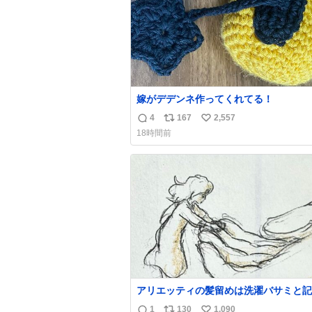
嫁がデデンネ作ってくれてる！
4
167
2,557
返
リ
い
18時間前
信
ポ
い
数
ス
ね
ト
数
数
アリエッティの髪留めは洗濯バサミと記
れることが多いですが、もっと小さいプ
1
130
1,090