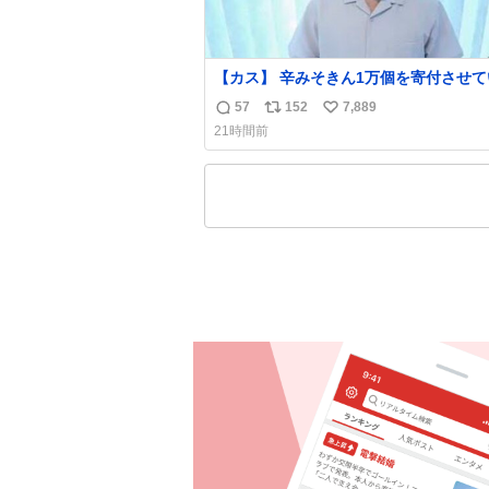
【カス】 辛みそきん1万個を寄付させていた
だきました
57
152
7,889
返
リ
い
21時間前
信
ポ
い
数
ス
ね
ト
数
数