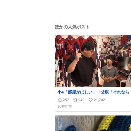
ほかの人気ポスト
小4「部屋がほしい」→父親「それなら
トスクープ』に言え！無理やろけどな…
257
949
21,702
返
リ
い
oricon.co.jp/news/2472553/f… ⠀ 
16時間前
屋を奪いたい」小学4年生と妹が登場。
信
ポ
い
2階には部屋が4つあるのに、父が2部屋
数
ス
ね
姉妹は1部屋。文句を言うと「ナイトス
ト
数
に改造してもらえ！無理やろけどな」と
数