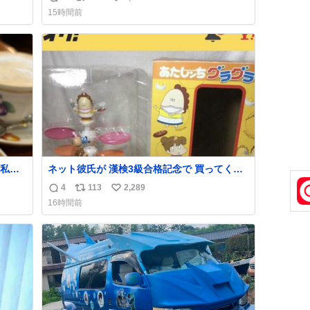
返
リ
い
すいよ
15時間前
信
ポ
い
数
ス
ね
ト
数
数
私の
ネット彼氏が 漢検3級合格記念で 買ってくれ
で
た.ᐟ.ᐟ🩵
4
113
2,289
返
リ
い
16時間前
信
ポ
い
数
ス
ね
ト
数
数