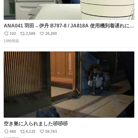
ANA041 羽田→伊丹 B787-8 / JA818A 使用機到着遅れにつ
き 「安全に支障ない範囲で1分1秒でも遅延回復に努めてお
102
2,588
26,200
返
リ
い
ります」と機長の気合い十分！ が、フライトは順調に進み
18時間前
信
ポ
い
すぎ… 「飛ばしすぎたせいか現在奈良県上空での待機を命
数
ス
ね
じられております」 でコンソメスープ吹き出しそうになり
ト
数
数
ましたw
空き巣に入られました🤣🤣🤣
480
6,135
58,763
返
リ
い