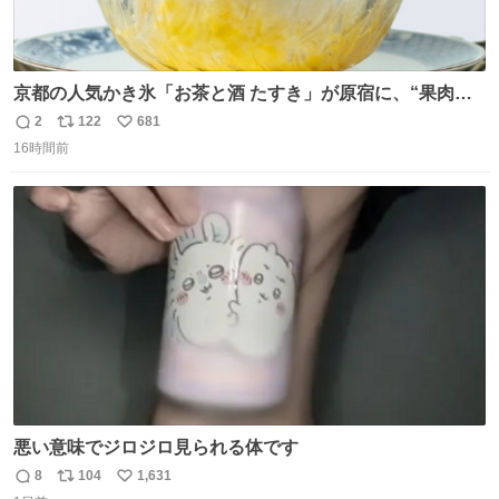
京都の人気かき氷「お茶と酒 たすき」が原宿に、“果肉た
っぷり”夏限定アップルマンゴー＆定番ほうじ茶みつ -
2
122
681
返
リ
い
fashion-press.net/news/149581
16時間前
信
ポ
い
数
ス
ね
ト
数
数
悪い意味でジロジロ見られる体です
8
104
1,631
返
リ
い