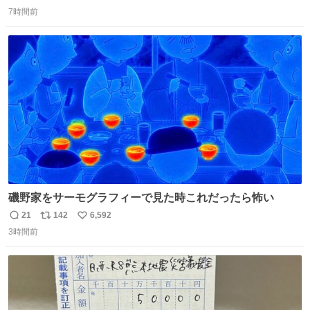
返
リ
い
で無くしてしまった」という話をしたら、 「お土産で買っ
7時間前
信
ポ
い
てきたくらいの価格感なら、ドイツの黒い森のフローライ
数
ス
ね
トかな…」と当たりつけてもらった。確かにこんな感じだ
ト
数
数
った気がする 凄い
磯野家をサーモグラフィーで見た時これだったら怖い
21
142
6,592
返
リ
い
3時間前
信
ポ
い
数
ス
ね
ト
数
数