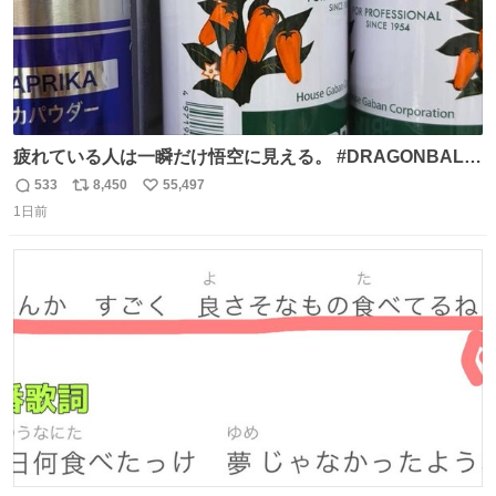
疲れている人は一瞬だけ悟空に見える。 #DRAGONBALL
#ドラゴンボール
533
8,450
55,497
返
リ
い
1日前
信
ポ
い
数
ス
ね
ト
数
数