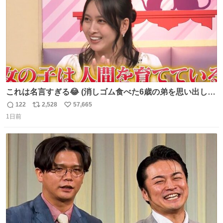
これは名言すぎる😂 (消しゴム食べた6歳の弟を思い出しな
がら)
122
2,528
57,665
返
リ
い
1日前
信
ポ
い
数
ス
ね
ト
数
数