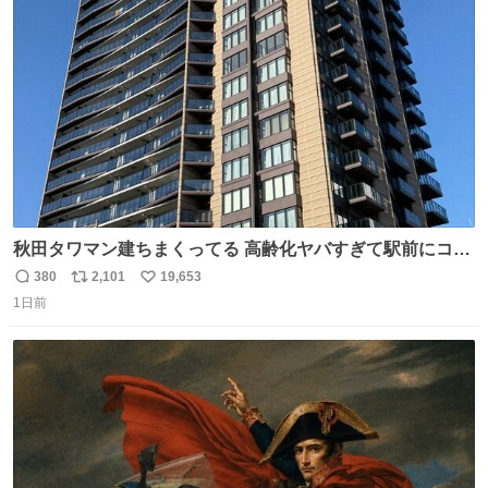
ト
数
数
秋田タワマン建ちまくってる 高齢化ヤバすぎて駅前にコン
パクトシティつくって高齢者を住ませる考えらしい 病院も
380
2,101
19,653
返
リ
い
全部駅前にある
1日前
信
ポ
い
数
ス
ね
ト
数
数