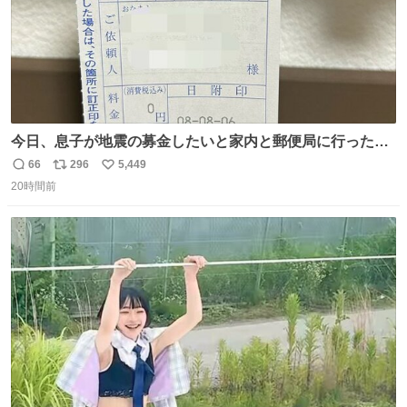
今日、息子が地震の募金したいと家内と郵便局に行ったみ
たいです。おもちゃとか買う選択肢もあったと思うけど、
66
296
5,449
返
リ
い
自分で貯めてた2万円を役に立てて欲しい、みんなも元気
20時間前
信
ポ
い
になって欲しいと。家内も一緒に募金したので、自分も何
数
ス
ね
かできたらなぁと思いました。
ト
数
数