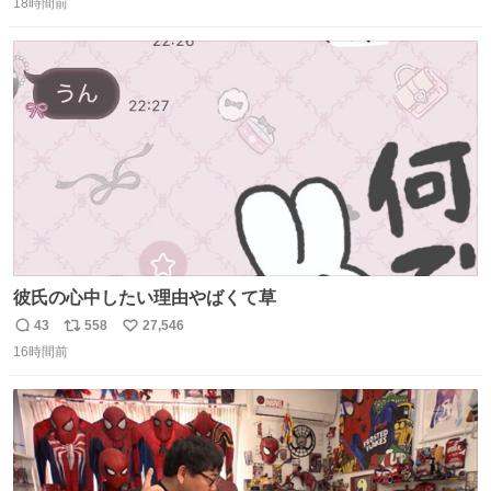
18時間前
信
ポ
い
数
ス
ね
ト
数
数
彼氏の心中したい理由やばくて草
43
558
27,546
返
リ
い
16時間前
信
ポ
い
数
ス
ね
ト
数
数