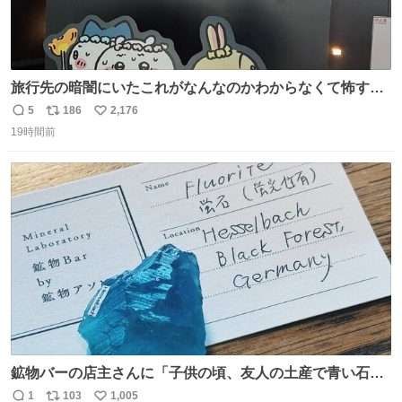
旅行先の暗闇にいたこれがなんなのかわからなくて怖すぎ
た 子どもたちも怖がりまくってた👻 ちいかわってこういう
5
186
2,176
返
リ
い
感じのお話なんですか…？
19時間前
信
ポ
い
数
ス
ね
ト
数
数
鉱物バーの店主さんに「子供の頃、友人の土産で青い石を
貰って、それがすごく気に入ってたのに、いつかの引越し
1
103
1,005