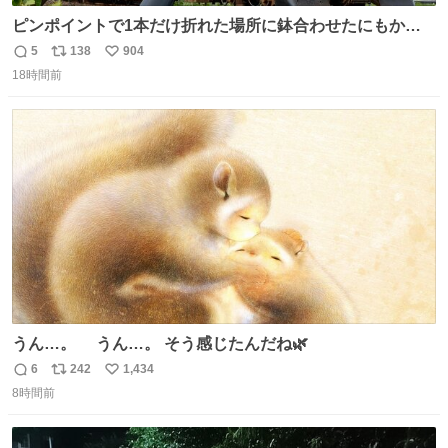
ピンポイントで1本だけ折れた場所に鉢合わせたにもかか
わらず、激突せずに止まれた817系。 運が良いのか悪いの
5
138
904
返
リ
い
か...🤔
18時間前
信
ポ
い
数
ス
ね
ト
数
数
うん…。 うん…。 そう感じたんだね🌿
6
242
1,434
返
リ
い
8時間前
信
ポ
い
数
ス
ね
ト
数