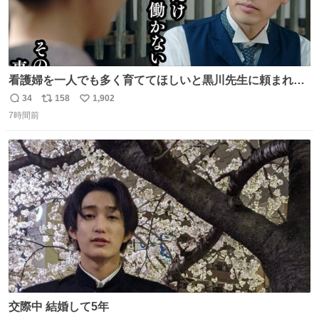
看護婦を一人でも多く育ててほしいと黒川先生に頼まれ、
１年間だけ黒川病院で働くことにしたりん。 直美はその１
34
158
1,902
返
リ
い
年間で恵風看護婦会を立て直すと話しました。 👇このシー
7時間前
信
ポ
い
ンをぜひ本編で web.nhk/tv/an/kazekaor… #朝ドラ #風薫
数
ス
ね
る 見上愛 上坂樹里 平埜生成
ト
数
数
交際中 結婚して5年