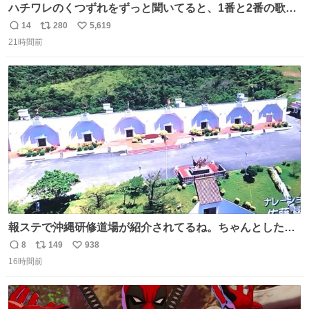
ハチワレのくつずれをずっと聞いてると、1番と2番の歌詞
のこの赤線の部分、本来なら絶対逆の方が歌詞の意味合っ
14
280
5,619
返
リ
い
てるのに急に話変えてるよねw晴れだっけ？雨だっけ？っ
21時間前
信
ポ
い
て言ってるのに急に食べ物の話になったり何食べたっけ？
数
ス
ね
って言ってるのに急に天気の話になったりとかwでもそこ
ト
数
数
がハチワレらしい！！
報ステで沖縄研修道場が紹介されてるね。ちゃんとした名
前出してないけど。#報道ステーション
8
149
938
返
リ
い
16時間前
信
ポ
い
数
ス
ね
ト
数