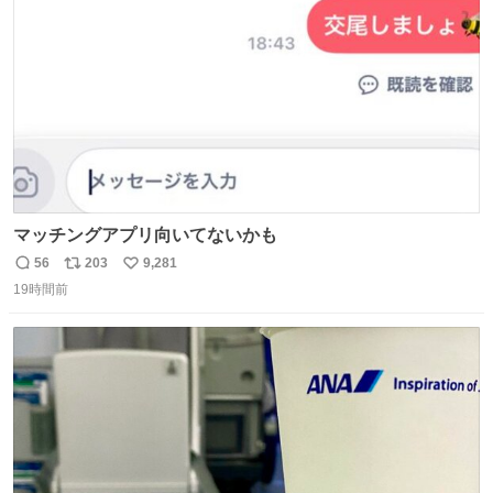
数
マッチングアプリ向いてないかも
56
203
9,281
返
リ
い
19時間前
信
ポ
い
数
ス
ね
ト
数
数