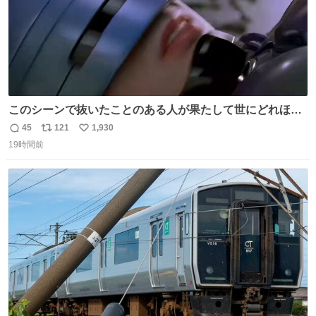
このシーンで抜いたことのある人が果たして世にどれほど
いることか このアカウントに辿り着いた皆さんとは、ロボ
45
121
1,930
返
リ
い
コップ2についてこれからもぜひ語り合っていきたい
19時間前
信
ポ
い
数
ス
ね
ト
数
数