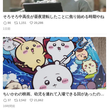
そろそろ中高生が昼夜逆転したことに焦り始める時期やね
86
1,151
20,286
返
リ
い
1日前
信
ポ
い
数
ス
ね
ト
数
数
ちいかわの映画、幼児を連れて入場できる回があったので
子どもを連れて観てきたんですけど、セイレーンの登場シ
37
2,542
21,662
返
リ
い
ーンで場内のベビーが一斉に泣き出してたのがとてもよい
16時間前
信
ポ
い