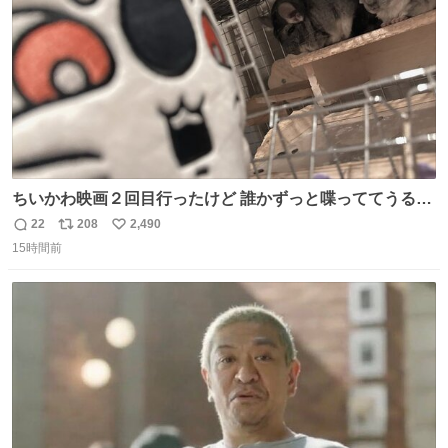
ちいかわ映画２回目行ったけど 誰かずっと喋っててうるさ
かった 許せねえ
22
208
2,490
返
リ
い
15時間前
信
ポ
い
数
ス
ね
ト
数
数