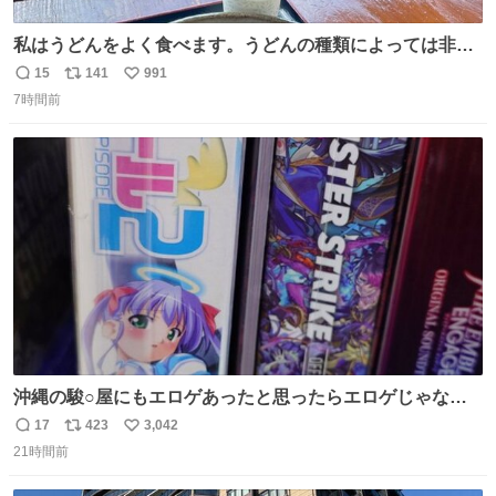
私はうどんをよく食べます。うどんの種類によっては非常
食にもなります。生うどんは消費期限が短く、冷凍うどん
15
141
991
返
リ
い
は長持ちする代わりに停電に弱いので、乾麺タイプのうど
7時間前
信
ポ
い
んなら水分が少なく長期保存するのにおすすめです。アル
数
ス
ね
ファ化米や缶詰など、色々な非常食がありますが、うどん
ト
数
数
もいかがでしょうか？
沖縄の駿○屋にもエロゲあったと思ったらエロゲじゃなか
った
17
423
3,042
返
リ
い
21時間前
信
ポ
い
数
ス
ね