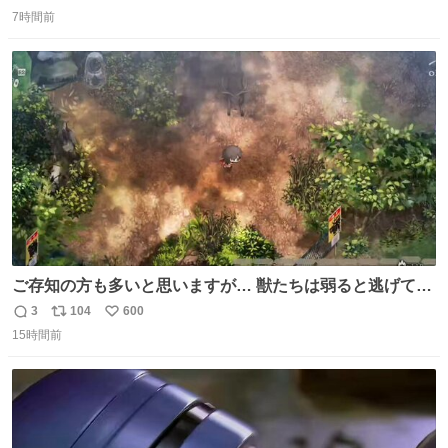
返
リ
い
かなって思うよ〜
7時間前
信
ポ
い
数
ス
ね
ト
数
数
ご存知の方も多いと思いますが… 獣たちは弱ると逃げて茂
みに入りますが、この時モンハンでいうエリア移動をしま
3
104
600
返
リ
い
す。 他のエリアに行くと同じ個体と出会えて体力も減った
15時間前
信
ポ
い
ままなので落ち着いて仕留めましょう。 ちなみに何回か移
数
ス
ね
動(もしくは時間経過？)でガチ逃げされるんでご注意を。 #
ト
数
数
ほの暮しの庭