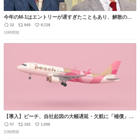
今年のM-1はエントリーが遅すぎたこともあり、解散の可
能性を作り出してからのスタート！！ 遅くなって申し訳な
32
940
9,728
返
リ
い
い🙏 エントリーナンバーは「GO!無策!」でかなり覚えやす
16時間前
信
ポ
い
い！応援をお願いすることになりそう！！
数
ス
ね
ト
数
数
【導入】ピーチ、自社起因の大幅遅延・欠航に「補償」開
始へ news.livedoor.com/article/detail… 同社に起因する理
57
192
1,006
返
リ
い
由によって大幅遅延や欠航が発生した場合、乗客が負担し
22時間前
信
ポ
い
た宿泊費や交通費を、領収書の事後申請に基づき、国内線