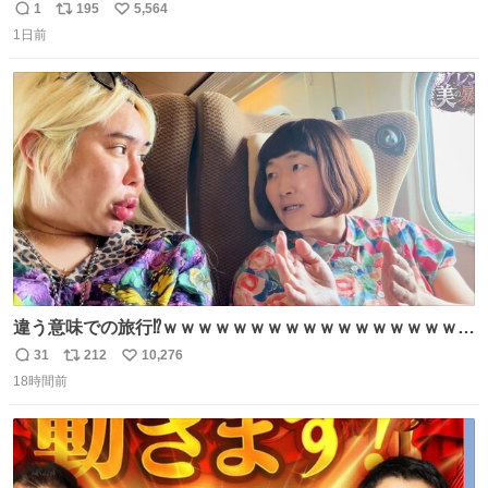
1
195
5,564
返
リ
い
1日前
信
ポ
い
数
ス
ね
ト
数
数
違う意味での旅行⁉️ｗｗｗｗｗｗｗｗｗｗｗｗｗｗｗｗｗｗ
ｗ
31
212
10,276
返
リ
い
18時間前
信
ポ
い
数
ス
ね
ト
数
数