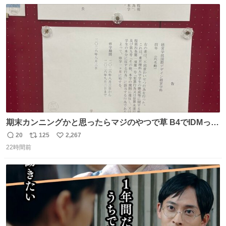
数
ス
ね
は1人あたり上限1万円、国際線は上限2万円まで支払う。
ト
数
数
期末カンニングかと思ったらマジのやつで草 B4でIDMって
ことはおそらく就職だし、内定取り消し？ それと夏休み期
20
125
2,267
返
リ
い
間の停学って無意味じゃね？
22時間前
信
ポ
い
数
ス
ね
ト
数
数