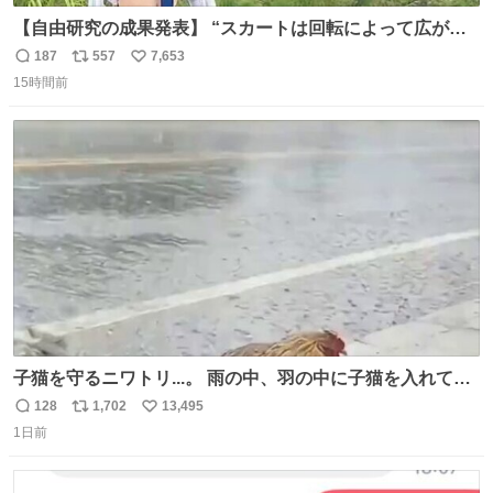
【自由研究の成果発表】 “スカートは回転によって広がる
が、岡澤恋によって270°までなら広がらずに回転が可能な
187
557
7,653
返
リ
い
ことが証明された！”
15時間前
信
ポ
い
数
ス
ね
ト
数
数
子猫を守るニワトリ...。 雨の中、羽の中に子猫を入れて守
る姿に感動した！！ 愛は種族を超える！
128
1,702
13,495
返
リ
い
1日前
信
ポ
い
数
ス
ね
ト
数