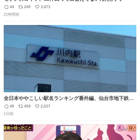
44
240
3,473
返
リ
い
21時間前
信
ポ
い
数
ス
ね
ト
数
数
全日本ややこしい駅名ランキング番外編、仙台市地下鉄川
内駅
49
459
2,537
返
リ
い
1日前
信
ポ
い
数
ス
ね
ト
数
数