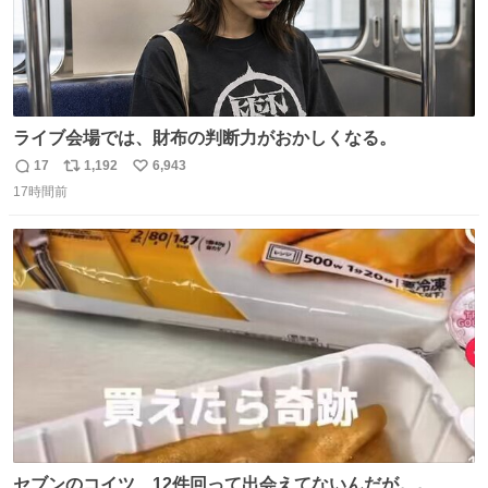
ライブ会場では、財布の判断力がおかしくなる。
17
1,192
6,943
返
リ
い
17時間前
信
ポ
い
数
ス
ね
ト
数
数
セブンのコイツ、12件回って出会えてないんだが。。