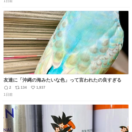
1日前
信
ポ
い
数
ス
ね
ト
数
数
友達に「沖縄の海みたいな色」って言われたの良すぎる
2
134
1,937
返
リ
い
1日前
信
ポ
い
数
ス
ね
ト
数
数