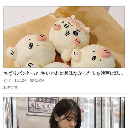
映画体験でした。
数
ス
ね
ト
数
数
ちぎりパン作った ちいかわに興味なかった夫を映画に誘い
出すことに成功したからさァ、永遠のいのち食べさせてか
7
124
1,434
返
リ
い
ら観に行くねッ🎫
18時間前
信
ポ
い
数
ス
ね
ト
数
数