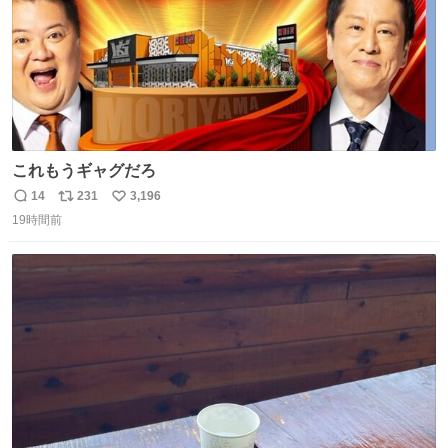
これもうギャグだろ
14
231
3,196
返
リ
い
19時間前
信
ポ
い
数
ス
ね
ト
数
数