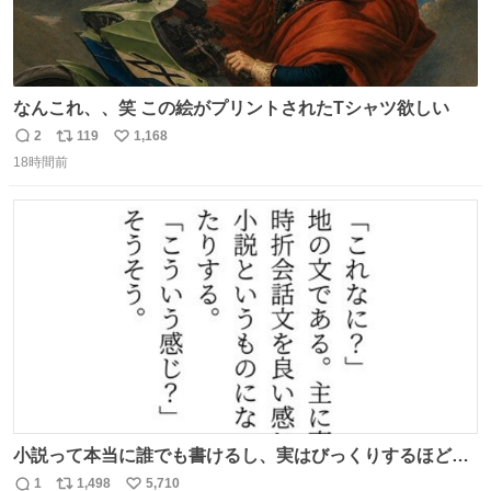
なんこれ、、笑 この絵がプリントされたTシャツ欲しい
2
119
1,168
返
リ
い
18時間前
信
ポ
い
数
ス
ね
ト
数
数
小説って本当に誰でも書けるし、実はびっくりするほど自
由だし、みんなもっと好きに文字で遊べばいいんじゃない
1
1,498
5,710