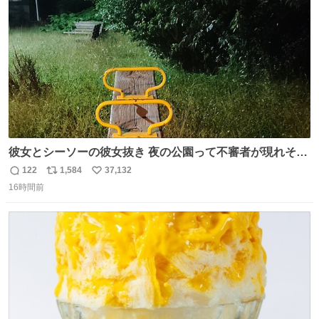
数
彼女とシーソーの彼女抜き 夜の公園って不審者が現れそう
で怖いんだよな
122
1,584
37,132
返
リ
い
16時間前
信
ポ
い
数
ス
ね
ト
数
数