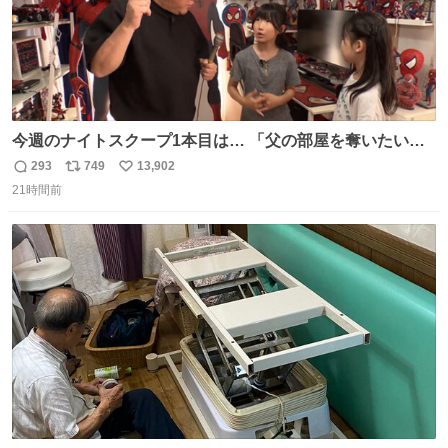
今週のナイトスクープ1本目は… 「父の部屋を奪いたい姉
妹」
293
749
13,902
返
リ
い
21時間前
信
ポ
い
数
ス
ね
ト
数
数