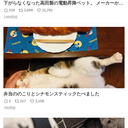
下がらなくなった高田製の電動昇降ベット。 メーカーから
は、完全に見放されたんですが、 見事に85歳の父が治しま
234
3,009
31,791
返
リ
い
した。 うちの父は、トヨタカローラのボディをオート生産
19時間前
信
ポ
い
する、工業ロボットの製作者なんですが、 父が電動ベット
数
ス
ね
の配線をハンダで修理している横で、
ト
数
数
弁当ののこりとシナモンスティックたべました
2
217
3,158
返
リ
い
7時間前
信
ポ
い
数
ス
ね
ト
数
数