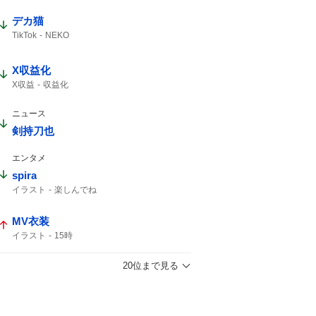
デカ猫
TikTok
NEKO
X収益化
X収益
収益化
ニュース
剣持刀也
エンタメ
spira
イラスト
楽しんでね
MV衣装
イラスト
15時
20位まで見る