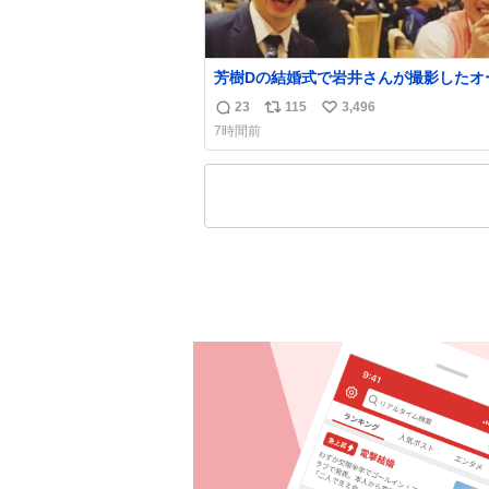
芳樹Dの結婚式で岩井さんが撮影したオ
ーの写真が本当好きなのよね。確か3枚
23
115
3,496
返
リ
い
うすでに出来上がっている春日さんがウ
7時間前
ターにハイボールを懇願している所じゃ
信
ポ
い
ったかな
数
ス
ね
ト
数
数