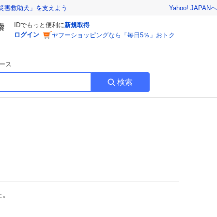
Yahoo! JAPAN
ヘ
災害救助犬」を支えよう
IDでもっと便利に
新規取得
ログイン
ヤフーショッピングなら「毎日5％」おトク
ース
検索
た。