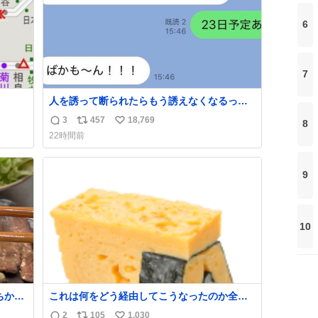
6
7
人を誘って断られたらもう誘えなくなるって
人、これ見て元気出してほしい
3
457
18,769
8
返
リ
い
22時間前
信
ポ
い
数
ス
ね
ト
数
9
数
10
ちから
これは何をどう経由してこうなったのか全く
しあ
わからない構造のすしざんまいの玉子
2
105
1,030