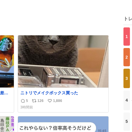
ト
1
2
3
差し
ニトリでメイクボックス買った
い
4
5
126
1,886
返
リ
い
そうw
3時間前
信
ポ
い
数
ス
ね
5
ト
数
数