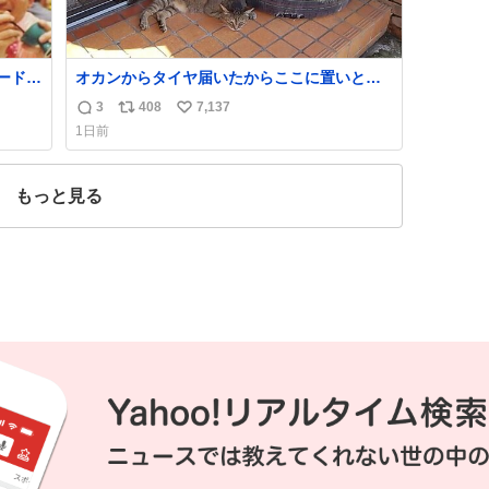
ードリ
オカンからタイヤ届いたからここに置いとい
目はも
たって写真送られてきたけど明らかに猫が邪
3
408
7,137
返
リ
い
ェイ
魔くさそうな顔してて草
1日前
なか
信
ポ
い
数
ス
ね
ト
数
もっと見る
数