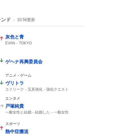
レンド
10:56
更新
灰色と青
EVAN
TOKYO
ゲヘナ再興委員会
アニメ・ゲーム
ヴリトラ
エイリーク
宝具強化
強化クエスト
インドラ
11th
エンタメ
戸塚純貴
一般女性と結婚
結婚した
一般女性
スポーツ
熱中症搬送