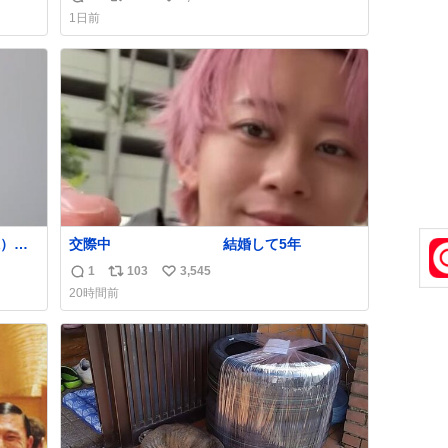
返
リ
い
1日前
信
ポ
い
数
ス
ね
ト
数
数
）を
交際中 結婚して5年
てて
1
103
3,545
返
リ
い
俊文さん
20時間前
信
ポ
い
数
ス
ね
ト
数
数