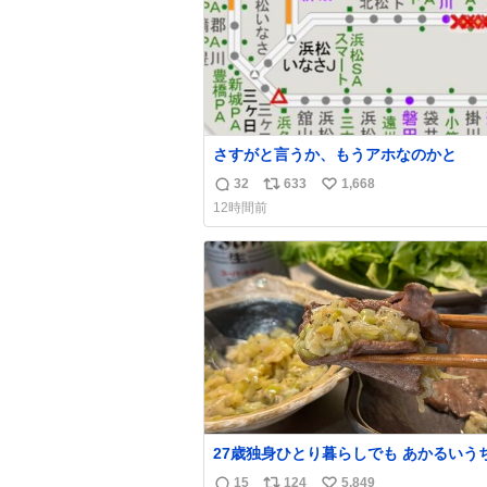
さすがと言うか、もうアホなのかと
32
633
1,668
返
リ
い
12時間前
信
ポ
い
数
ス
ね
ト
数
数
27歳独身ひとり暮らしでも あかるいう
呑みながらキッチンでひとり焼肉できて
15
124
5,849