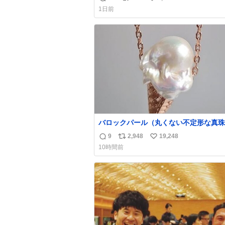
返
リ
い
わせだもん՞ o̴̶̷̥ ̫ o̴̶̷̥ ՞
1日前
信
ポ
い
数
ス
ね
ト
数
数
バロックパール（丸くない不定形な真珠
溶けたアイスや飴玉、雲、アヒルに見立
9
2,948
19,248
返
リ
い
ジュエリーデザイナー、Ben Choi 蔡
10時間前
の作品。 instagram.com/bcjoaillerie/
信
ポ
い
数
ス
ね
ト
数
数