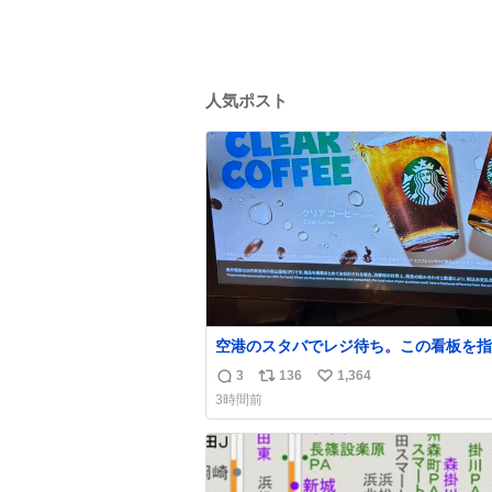
人気ポスト
空港のスタバでレジ待ち。この看板を指
て 「コーヒー苦手な人コーヒー飲まな
3
136
1,364
返
リ
い
よ！」て叫び続けてる子供いて吹き出し
3時間前
お母さんお疲れ様です。
信
ポ
い
数
ス
ね
ト
数
数