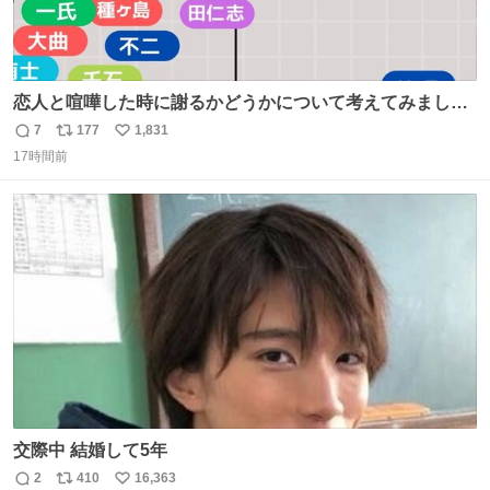
恋人と喧嘩した時に謝るかどうかについて考えてみました
💭 ▶︎自分から謝る or 悪くないなら謝らない ▶︎ねちねちす
7
177
1,831
返
リ
い
る or さっぱりしている 個人的見解です！色々と許してく
17時間前
信
ポ
い
ださい！
数
ス
ね
ト
数
数
交際中 結婚して5年
2
410
16,363
返
リ
い