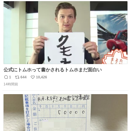
ト
数
数
公式にトムホって書かされるトムホまだ面白い
1
644
10,426
返
リ
い
14時間前
信
ポ
い
数
ス
ね
ト
数
数