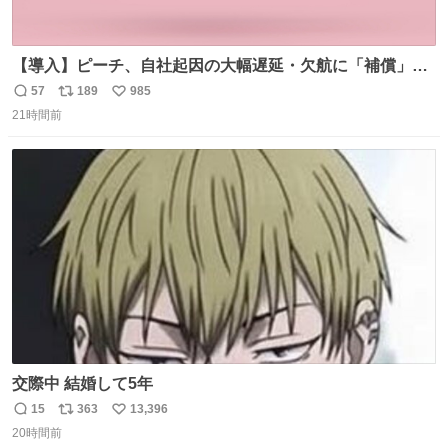
【導入】ピーチ、自社起因の大幅遅延・欠航に「補償」開
始へ news.livedoor.com/article/detail… 同社に起因する理
57
189
985
返
リ
い
由によって大幅遅延や欠航が発生した場合、乗客が負担し
21時間前
信
ポ
い
た宿泊費や交通費を、領収書の事後申請に基づき、国内線
数
ス
ね
は1人あたり上限1万円、国際線は上限2万円まで支払う。
ト
数
数
交際中 結婚して5年
15
363
13,396
返
リ
い
20時間前
信
ポ
い