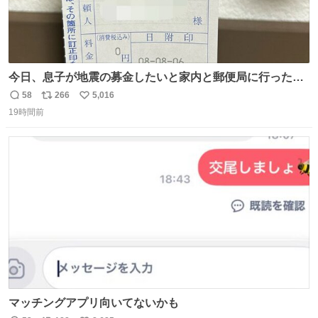
今日、息子が地震の募金したいと家内と郵便局に行ったみ
たいです。おもちゃとか買う選択肢もあったと思うけど、
58
266
5,016
返
リ
い
自分で貯めてた2万円を役に立てて欲しい、みんなも元気
19時間前
信
ポ
い
になって欲しいと。家内も一緒に募金したので、自分も何
数
ス
ね
かできたらなぁと思いました。
ト
数
数
マッチングアプリ向いてないかも