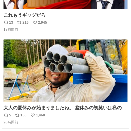
これもうギャグだろ
13
216
2,945
返
リ
い
18時間前
信
ポ
い
数
ス
ね
ト
数
数
大人の夏休みが始まりましたね。 盆休みの初笑いは私の現
場コスプレ マスターイーでお願いします！！
5
130
1,460
返
リ
い
20時間前
信
ポ
い
数
ス
ね