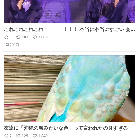
これこれこれこれーーー！！！！ 本当に本当にすごい 会場
揺れてた
3
102
2,005
返
リ
い
13時間前
信
ポ
い
数
ス
ね
ト
数
数
友達に「沖縄の海みたいな色」って言われたの良すぎる
2
129
1,849
返
リ
い