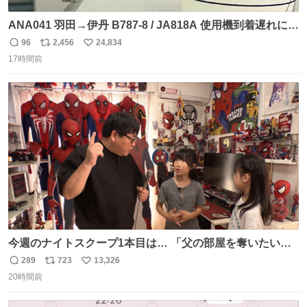
ANA041 羽田→伊丹 B787-8 / JA818A 使用機到着遅れにつ
き 「安全に支障ない範囲で1分1秒でも遅延回復に努めてお
96
2,456
24,834
返
リ
い
ります」と機長の気合い十分！ が、フライトは順調に進み
17時間前
信
ポ
い
すぎ… 「飛ばしすぎたせいか現在奈良県上空での待機を命
数
ス
ね
じられております」 でコンソメスープ吹き出しそうになり
ト
数
数
ましたw
今週のナイトスクープ1本目は… 「父の部屋を奪いたい姉
妹」
289
723
13,326
返
リ
い
20時間前
信
ポ
い
数
ス
ね