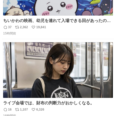
ちいかわの映画、幼児を連れて入場できる回があったので
子どもを連れて観てきたんですけど、セイレーンの登場シ
37
2,362
19,841
返
リ
い
ーンで場内のベビーが一斉に泣き出してたのがとてもよい
15時間前
信
ポ
い
映画体験でした。
数
ス
ね
ト
数
数
ライブ会場では、財布の判断力がおかしくなる。
16
1,107
6,326
返
リ
い
16時間前