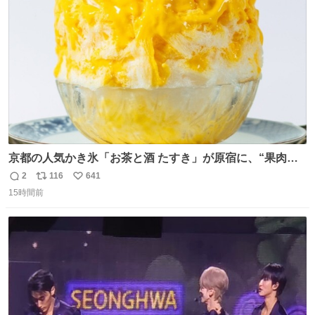
ト
数
数
京都の人気かき氷「お茶と酒 たすき」が原宿に、“果肉た
っぷり”夏限定アップルマンゴー＆定番ほうじ茶みつ -
2
116
641
返
リ
い
fashion-press.net/news/149581
15時間前
信
ポ
い
数
ス
ね
ト
数
数