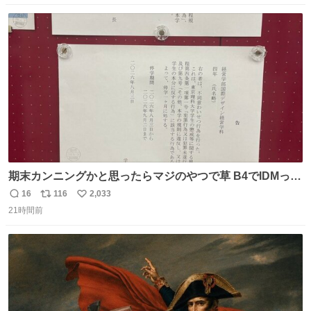
数
ス
ね
ト
数
数
期末カンニングかと思ったらマジのやつで草 B4でIDMって
ことはおそらく就職だし、内定取り消し？ それと夏休み期
16
116
2,033
返
リ
い
間の停学って無意味じゃね？
21時間前
信
ポ
い
数
ス
ね
ト
数
数