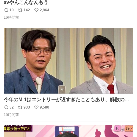
avやんこんなんもう
10
142
2,864
返
リ
い
16時間前
信
ポ
い
数
ス
ね
ト
数
数
今年のM-1はエントリーが遅すぎたこともあり、解散の可
能性を作り出してからのスタート！！ 遅くなって申し訳な
32
933
9,580
返
リ
い
い🙏 エントリーナンバーは「GO!無策!」でかなり覚えやす
15時間前
信
ポ
い
い！応援をお願いすることになりそう！！
数
ス
ね
ト
数
数