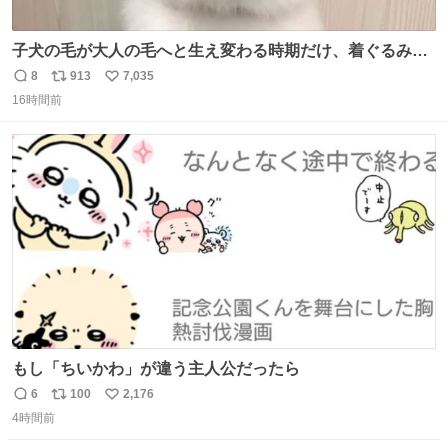
子犬の毛が大人の毛へと生え変わる時期だけ、着ぐるみを
着てるように見える良さがあります
8
913
7,035
返
リ
い
16時間前
信
ポ
い
数
ス
ね
ト
数
数
もし「ちいかわ」が違う主人公だったら
6
100
2,176
返
リ
い
4時間前
信
ポ
い
数
ス
ね