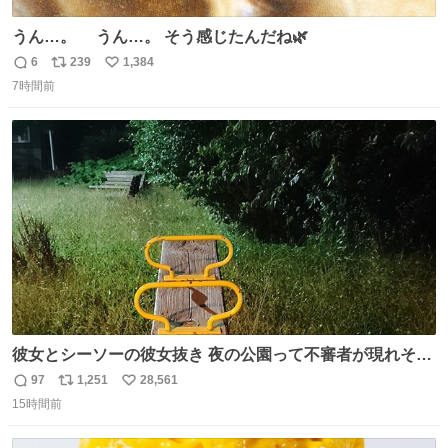
うん…。 うん…。 そう感じたんだね🌿
6
239
1,384
返
リ
い
7時間前
信
ポ
い
数
ス
ね
ト
数
数
彼女とシーソーの彼女抜き 夜の公園って不審者が現れそう
で怖いんだよな
97
1,251
28,561
返
リ
い
15時間前
信
ポ
い
数
ス
ね