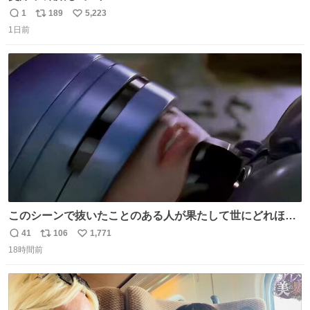
1
189
5,223
返
リ
い
1日前
信
ポ
い
数
ス
ね
ト
数
数
このシーンで抜いたことのある人が果たして世にどれほど
いることか このアカウントに辿り着いた皆さんとは、ロボ
41
106
1,771
返
リ
い
コップ2についてこれからもぜひ語り合っていきたい
18時間前
信
ポ
い
数
ス
ね
ト
数
数