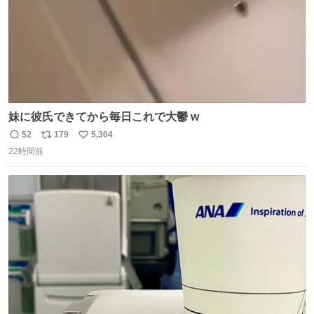
妹に彼氏できてから毎日これで大鬱 w
52
179
5,304
返
リ
い
22時間前
信
ポ
い
数
ス
ね
ト
数
数