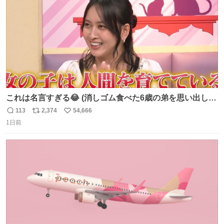
これは名言すぎる😂 (消しゴム食べた6歳の弟を思い出しな
がら)
113
2,374
54,666
返
リ
い
1日前
信
ポ
い
数
ス
ね
ト
数
数