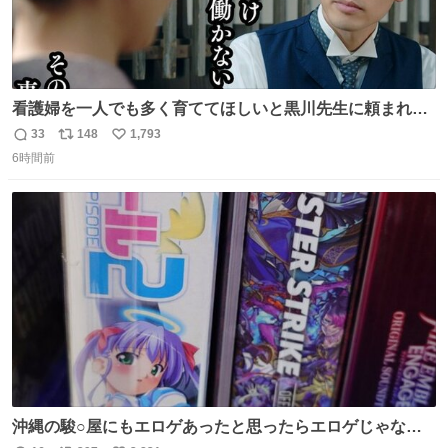
看護婦を一人でも多く育ててほしいと黒川先生に頼まれ、
１年間だけ黒川病院で働くことにしたりん。 直美はその１
33
148
1,793
返
リ
い
年間で恵風看護婦会を立て直すと話しました。 👇このシー
6時間前
信
ポ
い
ンをぜひ本編で web.nhk/tv/an/kazekaor… #朝ドラ #風薫
数
ス
ね
る 見上愛 上坂樹里 平埜生成
ト
数
数
沖縄の駿○屋にもエロゲあったと思ったらエロゲじゃなか