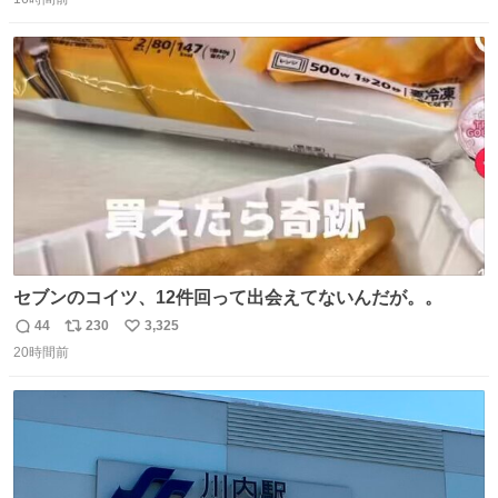
信
ポ
い
数
ス
ね
ト
数
数
セブンのコイツ、12件回って出会えてないんだが。。
44
230
3,325
返
リ
い
20時間前
信
ポ
い
数
ス
ね
ト
数
数