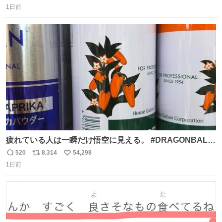
1日前
信
ポ
い
数
ス
ね
ト
数
数
疲れている人は一瞬だけ悟空に見える。 #DRAGONBALL
#ドラゴンボール
520
8,314
54,298
返
リ
い
1日前
信
ポ
い
数
ス
ね
ト
数
数