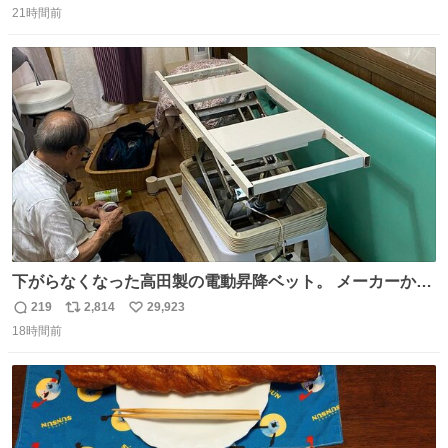
21時間前
信
ポ
い
数
ス
ね
ト
数
数
下がらなくなった高田製の電動昇降ベット。 メーカーから
は、完全に見放されたんですが、 見事に85歳の父が治しま
219
2,814
29,923
返
リ
い
した。 うちの父は、トヨタカローラのボディをオート生産
18時間前
信
ポ
い
する、工業ロボットの製作者なんですが、 父が電動ベット
数
ス
ね
の配線をハンダで修理している横で、
ト
数
数