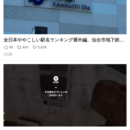
全日本ややこしい駅名ランキング番外編、仙台市地下鉄川
内駅
45
443
2,436
返
リ
い
1日前
信
ポ
い
数
ス
ね
ト
数
数