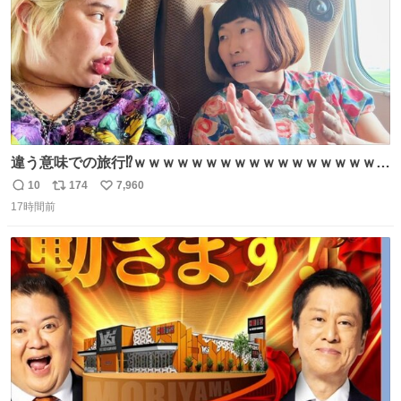
違う意味での旅行⁉️ｗｗｗｗｗｗｗｗｗｗｗｗｗｗｗｗｗｗ
ｗ
10
174
7,960
返
リ
い
17時間前
信
ポ
い
数
ス
ね
ト
数
数