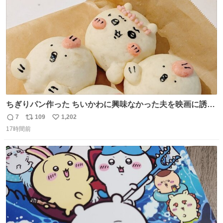
数
ちぎりパン作った ちいかわに興味なかった夫を映画に誘い
出すことに成功したからさァ、永遠のいのち食べさせてか
7
109
1,202
返
リ
い
ら観に行くねッ🎫
17時間前
信
ポ
い
数
ス
ね
ト
数
数