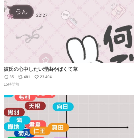
ト
数
数
彼氏の心中したい理由やばくて草
35
481
23,494
返
リ
い
15時間前
信
ポ
い
数
ス
ね
ト
数
数