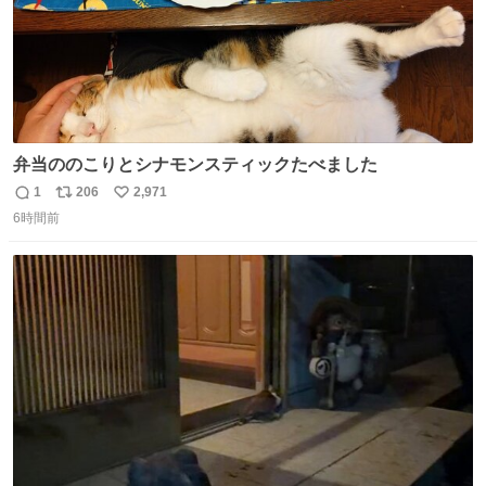
弁当ののこりとシナモンスティックたべました
1
206
2,971
返
リ
い
6時間前
信
ポ
い
数
ス
ね
ト
数
数