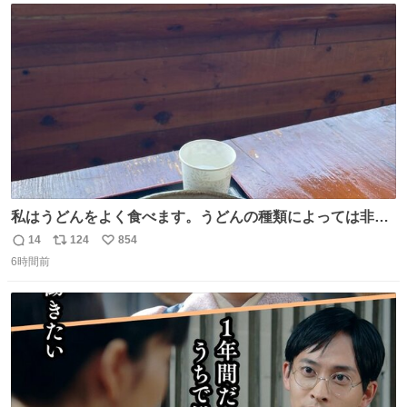
ト
数
数
私はうどんをよく食べます。うどんの種類によっては非常
食にもなります。生うどんは消費期限が短く、冷凍うどん
14
124
854
返
リ
い
は長持ちする代わりに停電に弱いので、乾麺タイプのうど
6時間前
信
ポ
い
んなら水分が少なく長期保存するのにおすすめです。アル
数
ス
ね
ファ化米や缶詰など、色々な非常食がありますが、うどん
ト
数
数
もいかがでしょうか？