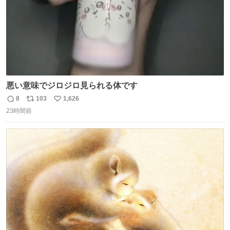
悪い意味でジロジロ見られる体です
8
103
1,626
返
リ
い
23時間前
信
ポ
い
数
ス
ね
ト
数
数