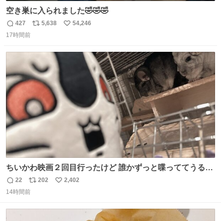
空き巣に入られました🤣🤣🤣
427
5,638
54,246
返
リ
い
17時間前
信
ポ
い
数
ス
ね
ト
数
数
ちいかわ映画２回目行ったけど 誰かずっと喋っててうるさ
かった 許せねえ
22
202
2,402
返
リ
い
14時間前
信
ポ
い
数
ス
ね
ト
数