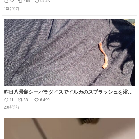
52
188
8,685
返
リ
い
18時間前
信
ポ
い
数
ス
ね
ト
数
数
昨日八景島シーパラダイスでイルカのスプラッシュを浴び
たらゲソのおまけがついてきました。誰の食べカスかわか
11
331
6,499
返
リ
い
らないけど、とても愛おしいです。こんなおまけまで付け
23時間前
信
ポ
い
てもらって感謝しかありません。 #ふれあいラグーン #横
数
ス
ね
浜八景島シーパラダイス
ト
数
数