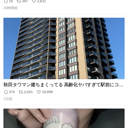
った
16
397
2,831
返
リ
い
20時間前
信
ポ
い
数
ス
ね
ト
数
数
秋田タワマン建ちまくってる 高齢化ヤバすぎて駅前にコン
パクトシティつくって高齢者を住ませる考えらしい 病院も
374
2,041
18,998
返
リ
い
全部駅前にある
1日前
信
ポ
い
数
ス
ね
ト
数
数