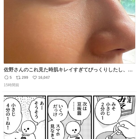
ト
数
数
佐野さんのこれ見た時肌キレイすぎてびっくりしたし、や
はりアイドルって体型･肌管理すごすぎる
5
299
16,047
返
リ
い
15時間前
信
ポ
い
数
ス
ね
ト
数
数