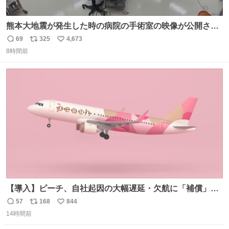
熊本大地震が発生した時の病院の手術室の映像が公開され
ていたがとにかく怖すぎる x.com/nhk_news/statu…
69
325
4,673
返
リ
い
news.web.nhk/newsweb/na/na-… #熊本 #大地震 #手術室
8時間前
信
ポ
い
数
ス
ね
ト
数
数
【導入】ピーチ、自社起因の大幅遅延・欠航に「補償」開
始へ news.livedoor.com/article/detail… 同社に起因する理
57
168
844
返
リ
い
由によって大幅遅延や欠航が発生した場合、乗客が負担し
14時間前
信
ポ
い
た宿泊費や交通費を、領収書の事後申請に基づき、国内線
数
ス
ね