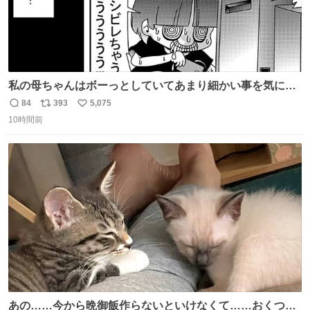
私の母ちゃんはボーっとしていてあまり細かい事を気にし
ません。優秀な人の多い現代の価値観から見ると、あまり
84
393
5,075
返
リ
い
優秀な母親ではないかもしれません。でも、だからこそ、
10時間前
信
ポ
い
私はそういう母親が大好きです。今も昔もすごくリラック
数
ス
ね
スします。「優秀」と「良い」は別なんですよね。 1/2
ト
数
数
あの……今から晩御飯作らないといけなくて……おくつろ