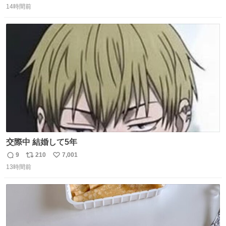
14時間前
信
ポ
い
数
ス
ね
ト
数
数
交際中 結婚して5年
9
210
7,001
返
リ
い
13時間前
信
ポ
い
数
ス
ね
ト
数
数