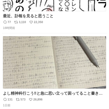
最近、訃報を見ると思うこと
77
3,110
22,350
返
リ
い
18時間前
信
ポ
い
数
ス
ね
ト
数
数
よし精神科行こう‼️と急に思い立って困ってること書き出
してたらペン止まらなくなってすごい勢いで埋まってワロ
131
573
26,896
返
リ
い
タ
1日前
信
ポ
い