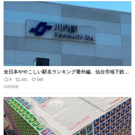
は1人あたり上限1万円、国際線は上限2万円まで支払う。
ト
数
数
全日本ややこしい駅名ランキング番外編、仙台市地下鉄川
内駅
9
101
560
返
リ
い
18時間前
信
ポ
い
数
ス
ね
ト
数
数