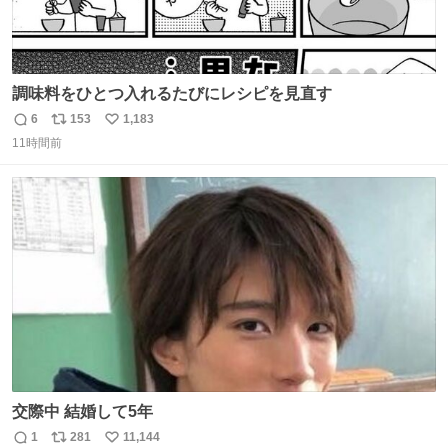
調味料をひとつ入れるたびにレシピを見直す
6
153
1,183
返
リ
い
11時間前
信
ポ
い
数
ス
ね
ト
数
数
交際中 結婚して5年
1
281
11,144
返
リ
い