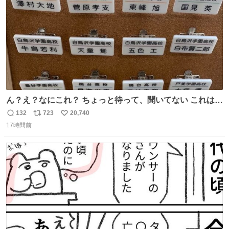
ん？え？なにこれ？ ちょっと待って、聞いてない これは販
売されているのもですか？
132
723
20,740
返
リ
い
17時間前
信
ポ
い
数
ス
ね
ト
数
数