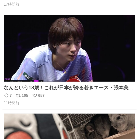
の「 #ヒマワリ 」。 当館は、東京都にある武者小路実篤記
17時間前
信
ポ
い
念館にご協力いただき、当時発行されたカラー印刷画集よ
数
ス
ね
り陶板で原寸大に再現し、2014年より展示しています。 #
ト
数
数
大塚国際美術館
なんという18歳！これが日本が誇る若きエース・張本美和
🔥🔥🔥 0-2からの大逆転勝利でベスト8進出を果たす👊💥
7
105
657
返
リ
い
#WTTチャンピオンズ横浜 女子シングルス2回戦 🇯🇵#張本
11時間前
信
ポ
い
美和 3-2 陳熠🇨🇳 11-13/9-11/11-5/12-10/11-5 #テレ東 系
数
ス
ね
#BSテレ東 にて連日放送📺
ト
数
数