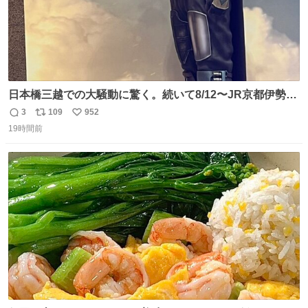
日本橋三越での大騒動に驚く。続いて8/12〜JR京都伊勢丹
でPOP UP STOREがオープンするとのこと…皆さんお怪
3
109
952
返
リ
い
我なくお買い物を🙏 写真は2026/5/21 ロードショーの前日
19時間前
信
ポ
い
。だーれも写真撮ってなかったんだけどなぁ😵‍💫
数
ス
ね
ト
数
数