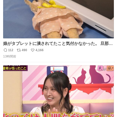
娘がタブレットに潰されてたこと気付かなかった。 旦那だ
けは娘の波長を感じ取れるから声出せずともSOSが伝わっ
112
490
4,166
返
リ
い
たらしい。 急いで旦那が救出して、泣きじゃくる娘に自分
13時間前
信
ポ
い
も謝って抱きしめようとしたら、ビンタされてしまった。
数
ス
ね
3回ほど。 小さい手だけど、地味に痛い。 その後、娘は旦
ト
数
数
那に泣きついてた。