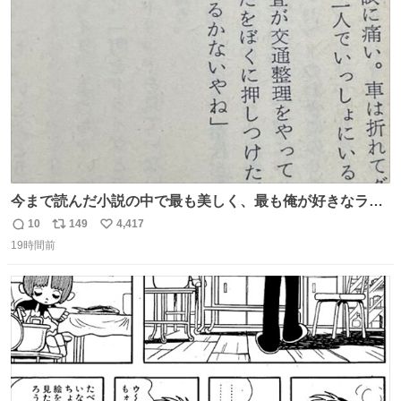
ト
数
数
今まで読んだ小説の中で最も美しく、最も俺が好きなラス
トシーン
10
149
4,417
返
リ
い
19時間前
信
ポ
い
数
ス
ね
ト
数
数