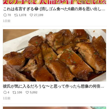
これは名言すぎる😂 (消しゴム食べた6歳の弟を思い出しな
がら)
70
1,078
27,199
返
リ
い
1日前
信
ポ
い
数
ス
ね
ト
数
数
彼氏が気に入るだろうな〜と思って作ったら想像の何倍も
美味しい美味しい言ってくれて嬉しい
4
106
5,092
返
リ
い
1日前
信
ポ
い
数
ス
ね