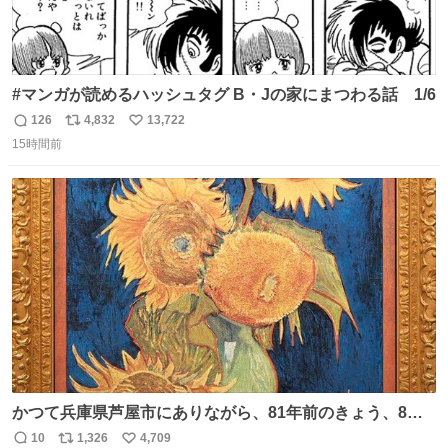
#マンガが読めるハッシュタグ B・Jの家にまつわる話 1/6
126
4,832
13,722
返
リ
い
15時間前
信
ポ
い
数
ス
ね
ト
数
数
かつて兵庫県芦屋市にありながら、81年前のきょう、8月6
日の阪神大空襲の折に残念ながら焼失した、 #ゴッホ の幻
10
1,326
4,709
返
リ
い