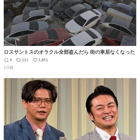
ロスサントスのオラクル全部盗んだら 街の車居なくなった
4
121
1,851
返
リ
い
1日前
信
ポ
い
数
ス
ね
ト
数
数