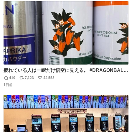
ト
数
数
疲れている人は一瞬だけ悟空に見える。 #DRAGONBALL
#ドラゴンボール
410
7,123
44,553
返
リ
い
1日前
信
ポ
い
数
ス
ね
ト
数
数