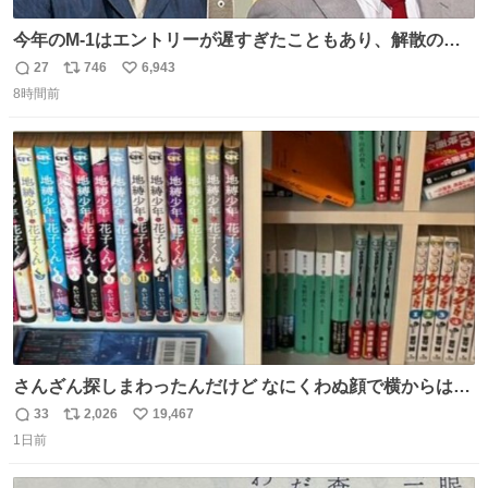
今年のM-1はエントリーが遅すぎたこともあり、解散の可
能性を作り出してからのスタート！！ 遅くなって申し訳な
27
746
6,943
返
リ
い
い🙏 エントリーナンバーは「GO!無策!」でかなり覚えやす
8時間前
信
ポ
い
い！応援をお願いすることになりそう！！
数
ス
ね
ト
数
数
さんざん探しまわったんだけど なにくわぬ顔で横からはえ
てた
33
2,026
19,467
返
リ
い
1日前
信
ポ
い
数
ス
ね