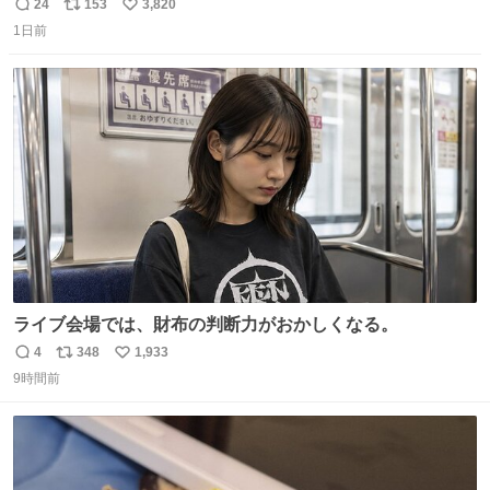
ール価格になってる🖤✨レザーなのが反則級にかわいい。
24
153
3,820
返
リ
い
持ってるだけでコーデが格上げされる。
1日前
信
ポ
い
数
ス
ね
ト
数
数
ライブ会場では、財布の判断力がおかしくなる。
4
348
1,933
返
リ
い
9時間前
信
ポ
い
数
ス
ね
ト
数
数