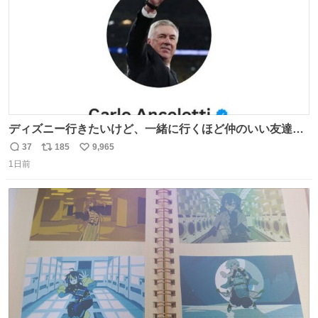
ディズニー行きたいけど、一緒に行くほど仲のいい友達が
居ない… ほんでこれ
37
185
9,965
返
リ
い
1日前
信
ポ
い
数
ス
ね
ト
数
数