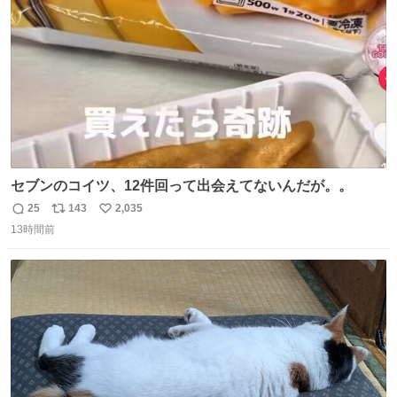
数
セブンのコイツ、12件回って出会えてないんだが。。
25
143
2,035
返
リ
い
13時間前
信
ポ
い
数
ス
ね
ト
数
数