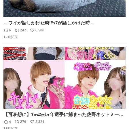
←ワイが話しかけた時 ﾏｯﾏが話しかけた時→
6
242
6,580
返
リ
い
12時間前
信
ポ
い
数
ス
ね
ト
数
数
【可哀想に】𝑻𝒘𝒊𝒕𝒕𝒆𝒓1●年選手に捕まった佐野ネットミーム
勇斗さんのコラボプリ
4
279
8,321
返
リ
い
11時間前