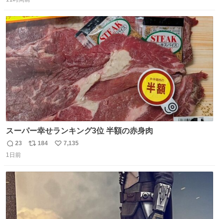
信
ポ
い
数
ス
ね
ト
数
数
スーパー幸せランキング3位 半額の赤身肉
23
184
7,135
返
リ
い
1日前
信
ポ
い
数
ス
ね
ト
数
数