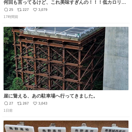
何回も言ってるけど、これ美味すぎんの！！！低カロリー
で満足感エグいから一生食べてる😭
25
227
3,079
返
リ
い
17時間前
信
ポ
い
数
ス
ね
ト
数
数
崖に聳える、あの駐車場へ行ってきました。
27
267
3,043
返
リ
い
1日前
信
ポ
い
数
ス
ね
ト
数
数