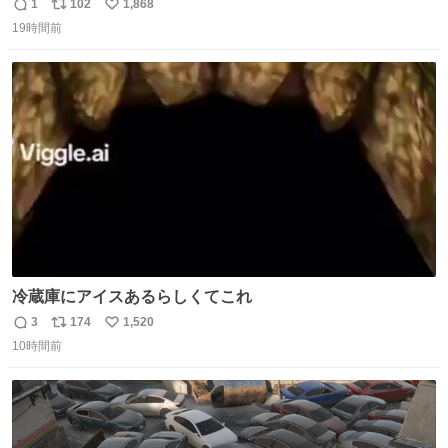
1
102
1,868
返
リ
い
19時間前
信
ポ
い
数
ス
ね
ト
数
数
冷蔵庫にアイスあるらしくてこれ
3
174
1,520
返
リ
い
10時間前
信
ポ
い
数
ス
ね
ト
数
数