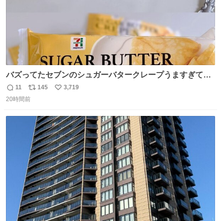
バズってたセブンのシュガーバタークレープうますぎて
7NOWで買い溜め🛒💭
11
145
3,719
返
リ
い
20時間前
信
ポ
い
数
ス
ね
ト
数
数