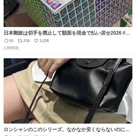
日本郵政は切手を廃止して額面を現金で払い戻せ2026 #日
本郵政 @JapanPostHD_PR
61
218
3,238
返
リ
い
13時間前
信
ポ
い
数
ス
ね
ト
数
数
ロンシャンのこのシリーズ、なかなか安くならないのにセ