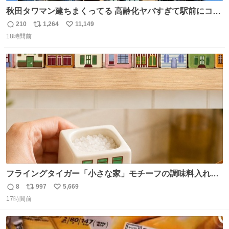
秋田タワマン建ちまくってる 高齢化ヤバすぎて駅前にコン
パクトシティつくって高齢者を住ませる考えらしい 病院も
210
1,264
11,149
返
リ
い
全部駅前にある
18時間前
信
ポ
い
数
ス
ね
ト
数
数
フライングタイガー「小さな家」モチーフの調味料入れ、
並べれば“デンマークの街並み”に ピンク・グリーン・テラ
8
997
5,669
返
リ
い
コッタの全9種 - fashion-press.net/news/149552
17時間前
信
ポ
い
数
ス
ね
ト
数