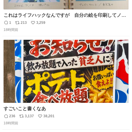
これはライフハックなんですが 自分の絵を印刷してノー
トに貼って日付とキャプションを一言添えると 結構健康に
1
213
3,259
返
リ
い
いいです。
18時間前
信
ポ
い
数
ス
ね
ト
数
数
すごいこと書くなあ
236
3,137
38,201
返
リ
い
18時間前
信
ポ
い
数
ス
ね