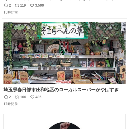
ぎのところ申し訳ないのですが……あの………😥
2
119
3,599
返
リ
い
15時間前
信
ポ
い
数
ス
ね
ト
数
数
埼玉県春日部市庄和地区のローカルスーパーがやばすぎ
る。どこまで売り物でどこから私物か不明なごちゃごちゃ
2
100
485
返
リ
い
の店内には埼玉自虐習字がずらり。日替わり謎汁の試食や
17時間前
信
ポ
い
そこらへんの草使用の埼玉県民限定弁当、コアラのマーチ
数
ス
ね
どわあ～な謎パンなどなんでもあり。クレヨンしんちゃん
ト
数
数
を生んだ町、強すぎる。