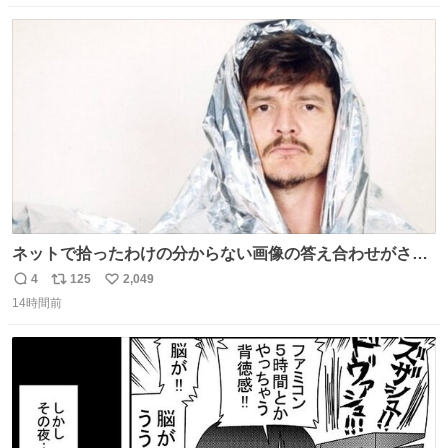
数
ス
ね
ト
数
数
ネットで拾ったわけの分からない画像の答え合わせがされ
ていくw
4
125
2,049
返
リ
い
14時間前
信
ポ
い
数
ス
ね
ト
数
数