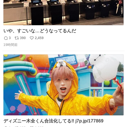
いや、すごいな…どうなってるんだ
3
390
2,459
返
リ
い
19時間前
信
ポ
い
数
ス
ね
ト
数
数
ディズニー木全くん合法化してる‼️ j7p.jp/177869