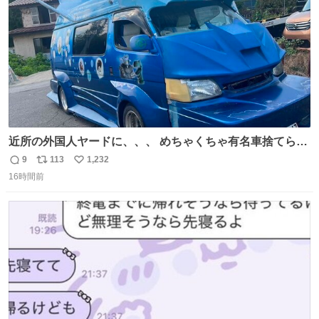
近所の外国人ヤードに、、、 めちゃくちゃ有名車捨てられ
てました😭 外装ぼろぼろだし、、 中も何にも残ってない
9
113
1,232
返
リ
い
し、、 可哀想に😢😢 今まで数十年お疲れ様でした、、 #バ
16時間前
信
ポ
い
ニング #当時 #廃車 #勿体無い
数
ス
ね
ト
数
数