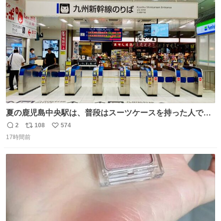
ト
数
数
夏の鹿児島中央駅は、普段はスーツケースを持った人で溢
れています。 しかし、今日の夕方では、1〜2人しか見ませ
2
108
574
返
リ
い
んでした。 近くの『みやげ横丁』も、お客さんが少なかっ
17時間前
信
ポ
い
たです。 九州新幹線は新水俣駅駅まで復旧しましたが、や
数
ス
ね
はり全線が通れないとキツイですね。 こういう時は、地元
ト
数
数
民が支えましょ。