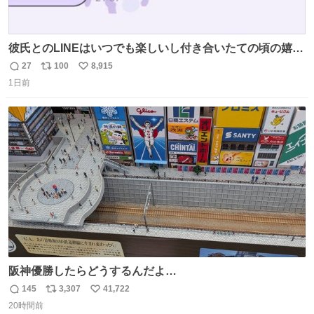
彼氏とのLINEはいつでも楽しいし付き合いたての頃の嬉し
かったLINEは無限にあるけど(同棲前は1日で各50通くらい
27
100
8,915
返
リ
い
送りあってたし)最近嬉しかったのはこれ
1日前
信
ポ
い
数
ス
ね
ト
数
数
阪神優勝したらどうするんだよ…
145
3,307
41,722
返
リ
い
20時間前
信
ポ
い