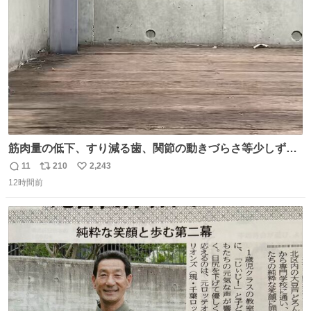
数
筋肉量の低下、すり減る歯、関節の動きづらさ等少しずつ
現れる変化。 ごはんを細かくすることで #風花 の歯に代わ
11
210
2,243
返
リ
い
るよ。サプリを食べてもらうことで筋肉や関節をサポート
12時間前
信
ポ
い
しようね 風花が無理なく続けられる範囲で、高齢のステー
数
ス
ね
ジまで頑張ってきたその身体も風花の意思も大切にしてい
ト
数
数
くよ #徳山動物園