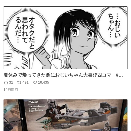
数
ス
ね
ト
数
数
夏休みで帰ってきた孫におじいちゃん大喜び四コマ #四
コマ漫画 #Web漫画 #漫画が読めるハッシュタグ
31
491
10,435
返
リ
い
14時間前
信
ポ
い
数
ス
ね
ト
数
数