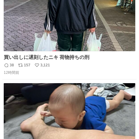
買い出しに遅刻したニキ 荷物持ちの刑
38
157
3,121
返
リ
い
12時間前
信
ポ
い
数
ス
ね
ト
数
数