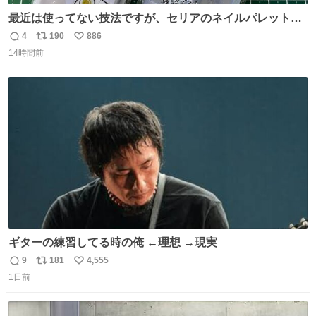
最近は使ってない技法ですが、セリアのネイルパレットの
四隅をハサミで切り落とし、やすりがけすればミニチュア
4
190
886
返
リ
い
食器ができます。 底にストローをカットしたものを接着し
14時間前
信
ポ
い
塗装すれば茶碗になります。素材が塩化ビニルなので接着
数
ス
ね
剤や塗料は対応したものを使うと良いです。 透明はそのま
ト
数
数
までも使えます。
ギターの練習してる時の俺 ←理想 →現実
9
181
4,555
返
リ
い
1日前
信
ポ
い
数
ス
ね
ト
数