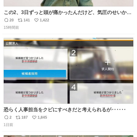
この2、3日ずっと頭が痛かったんだけど、気圧のせいかし
ら…
20
141
1,422
返
リ
い
15時間前
信
ポ
い
数
ス
ね
ト
数
数
恐らく人事担当をクビにすべきだと考えられるが‥‥‥
2
187
1,845
返
リ
い
1日前
信
ポ
い
数
ス
ね