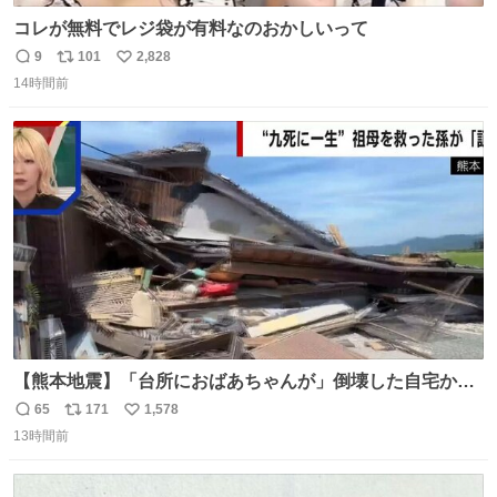
コレが無料でレジ袋が有料なのおかしいって
9
101
2,828
返
リ
い
14時間前
信
ポ
い
数
ス
ね
ト
数
数
【熊本地震】「台所におばあちゃんが」倒壊した自宅から
孫が救出 地震発生時、台所で夕食の準備をしていた祖母の
65
171
1,578
返
リ
い
「助けて」という声。祖母を背負い、助け出した孫が「命
13時間前
信
ポ
い
があったのは奇跡」と当時の状況を語った。
数
ス
ね
ト
数