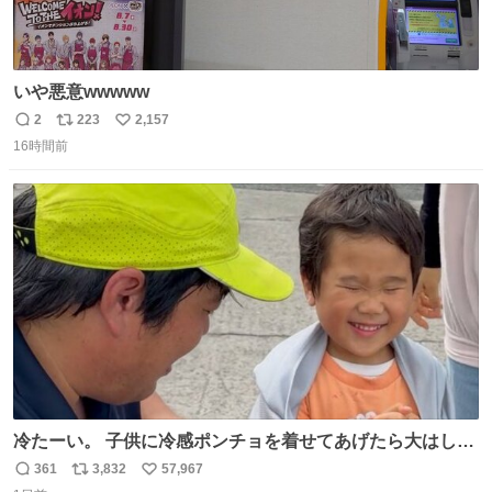
いや悪意wwwww
2
223
2,157
返
リ
い
16時間前
信
ポ
い
数
ス
ね
ト
数
数
冷たーい。 子供に冷感ポンチョを着せてあげたら大はしゃ
ぎで喜んでくれました。 こんな素敵な代物を提供してくれ
361
3,832
57,967
返
リ
い