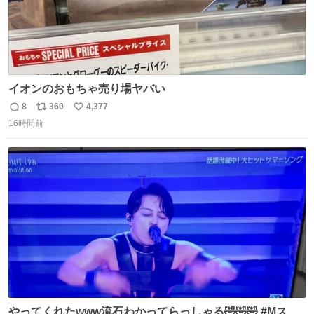
イオンのおもちゃ売り場ヤバい
8
360
4,377
返
リ
い
16時間前
信
ポ
い
数
ス
ね
ト
数
数
やってくれたwww流石わかってらっしゃる🤣🤣🤣 #Mステ