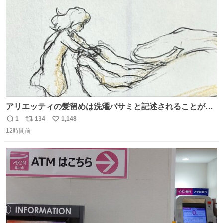
数
アリエッティの髪留めは洗濯バサミと記述されることが多
いですが、もっと小さいプラスチックのクリップです。 バ
1
134
1,148
返
リ
い
ネは使いやすいように強度を調整してあるはず。
12時間前
信
ポ
い
数
ス
ね
ト
数
数