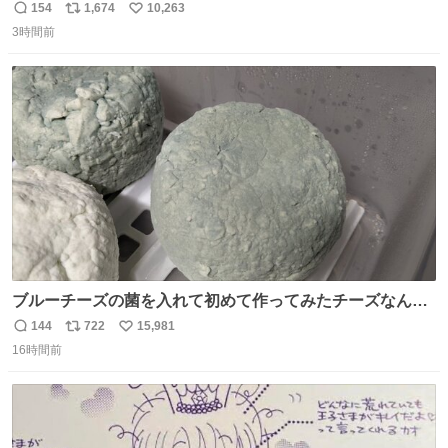
ら、ちいさいことは気にしなくてヨシ！ #現場猫
154
1,674
10,263
返
リ
い
3時間前
信
ポ
い
数
ス
ね
ト
数
数
ブルーチーズの菌を入れて初めて作ってみたチーズなんだ
けど 本能でちょっとヤバいと思っちゃう見た目だな
144
722
15,981
返
リ
い
16時間前
信
ポ
い
数
ス
ね
ト
数
数