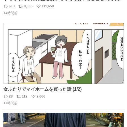
#西川貴教
613
8,365
111,650
返
リ
い
14時間前
信
ポ
い
数
ス
ね
ト
数
数
女ふたりでマイホームを買った話 (1/2)
28
112
2,066
返
リ
い
17時間前
信
ポ
い
数
ス
ね
ト
数
数