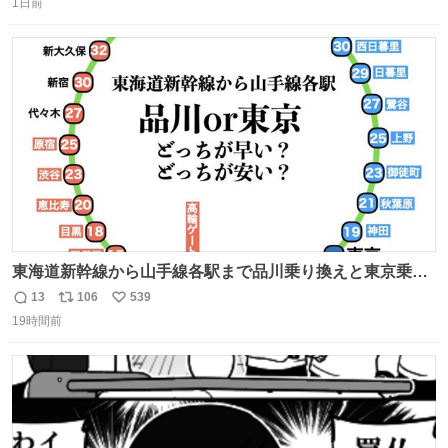
1日前
信
ポ
い
数
ス
ね
ト
数
数
東海道新幹線から山手線各駅まで品川乗り換えと東京乗り
換え。どっちが早いか？どっちが安いか？を調べてみた。
13
106
539
返
リ
い
数字は早い方の駅からの所要時間。駅名色分けは運賃が安
19時間前
信
ポ
い
い方で色分け。赤白抜き＝品川 青白抜き＝東京。黒字は
数
ス
ね
運賃が同じ。→
ト
数
数