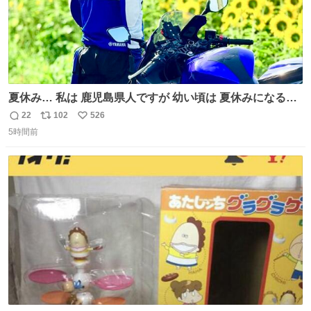
夏休み… 私は 鹿児島県人ですが 幼い頃は 夏休みになると
母の郷… 山梨へ遊びに行くのが楽しみでした 母の実家へ 1
22
102
526
返
リ
い
ヶ月近く泊まって … … 今の私は 医療従事者 お盆休み？ﾅﾆ
5時間前
信
ポ
い
ｿﾚｵｲｼｲﾉ?(笑 … … 子どもの頃 山梨で見た ひまわり畑の風
数
ス
ね
景 淡い記憶 そんな思い出の風景… ありますか？
ト
数
数