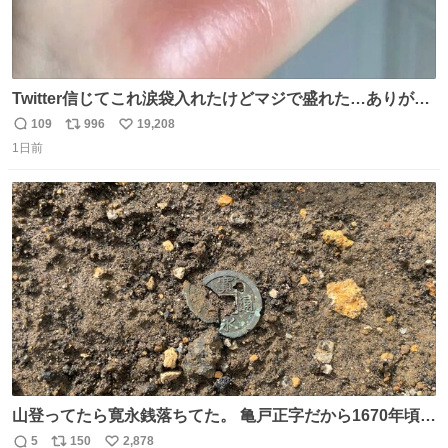
Twitter信じてこれ涙袋入れたけどマジで盛れた…ありがと
う…
109
996
19,208
返
リ
い
1日前
信
ポ
い
数
ス
ね
ト
数
数
山登ってたら寛永銭落ちてた。 亀戸正字だから1670年頃に
鋳造されたもの。
5
150
2,878