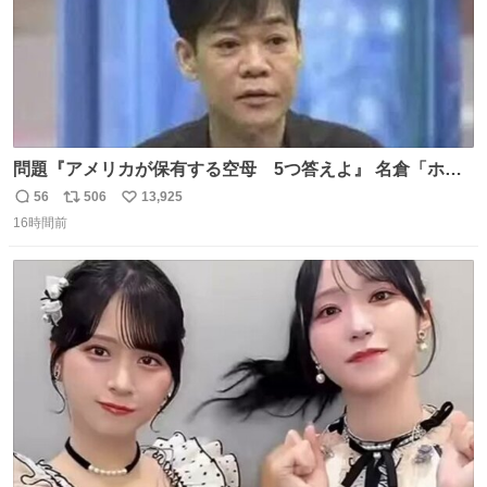
問題『アメリカが保有する空母 5つ答えよ』 名倉「ホン
マごめん、日本」
56
506
13,925
返
リ
い
16時間前
信
ポ
い
数
ス
ね
ト
数
数