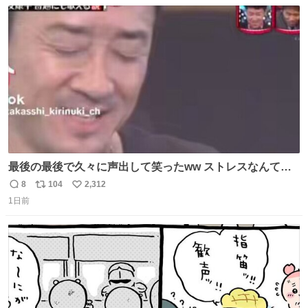
数
ス
ね
ト
数
数
最後の最後で久々に声出して笑ったww ストレスなんて笑
って吹き飛ばせ！！ #水曜日のダウンタウン #大友康平
8
104
2,312
返
リ
い
1日前
信
ポ
い
数
ス
ね
ト
数
数