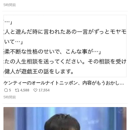
返
リ
い
で、橋りょうと盛土部との段差を舗装にてすりつけを行っ
5時間前
信
ポ
い
ている様子をご紹介します。 早期復旧に向けて着実に工事
数
ス
ね
を進めてまいります。 #NEXCO西日本 #熊本地震
ト
数
数
ケンティーのオールナイトニッポン、内容がもうおかしい
#中島健人ANN
5
4,588
17,554
返
リ
い
5時間前
信
ポ
い
数
ス
ね
ト
数
数