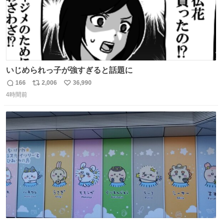
いじめられっ子が強すぎると話題に
166
2,006
36,990
返
リ
い
4時間前
信
ポ
い
数
ス
ね
ト
数
数