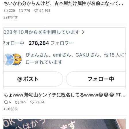
ちいかわ分からんけど、古本屋だけ属性が名前になってる
のはどういうこと？
220
776
54,463
返
リ
い
23時間前
信
ポ
い
数
ス
ね
ト
数
数
ちょwww 帰宅山ケンイチに改名してるwwww😂😂😂 #Tシ
ャツが乾くまで #松山ケンイチ
6
165
2,624
返
リ
い
12時間前
信
ポ
い
数
ス
ね
ト
数