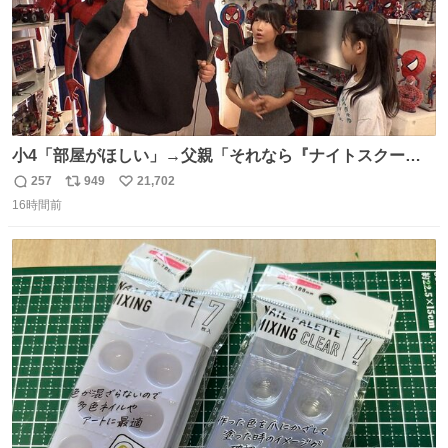
小4「部屋がほしい」→父親「それなら『ナイトスクー
プ』に言え！無理やろけどな…」
257
949
21,702
返
リ
い
oricon.co.jp/news/2472553/f… ⠀ 「父の部屋を奪いたい」
16時間前
信
ポ
い
小学4年生と妹が登場。自宅の2階には部屋が4つあるの
数
ス
ね
に、父が2部屋使い、姉妹は1部屋。文句を言うと「ナイト
ト
数
数
スクープに改造してもらえ！無理やろけどな」と