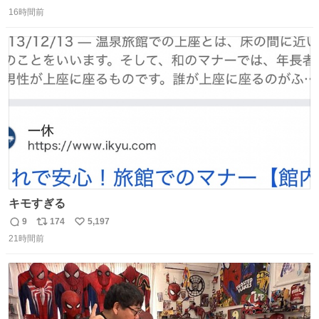
返
リ
い
16時間前
信
ポ
い
数
ス
ね
ト
数
数
キモすぎる
9
174
5,197
返
リ
い
21時間前
信
ポ
い
数
ス
ね
ト
数
数