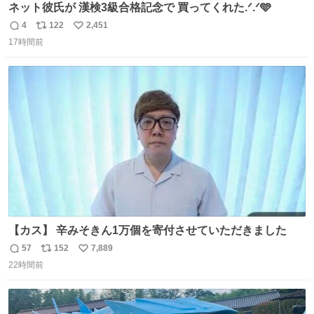
ネット彼氏が 漢検3級合格記念で 買ってくれた.ᐟ.ᐟ🩵
4
122
2,451
返
リ
い
17時間前
信
ポ
い
数
ス
ね
ト
数
数
【カス】 辛みそきん1万個を寄付させていただきました
57
152
7,889
返
リ
い
22時間前
信
ポ
い
数
ス
ね
ト
数
数