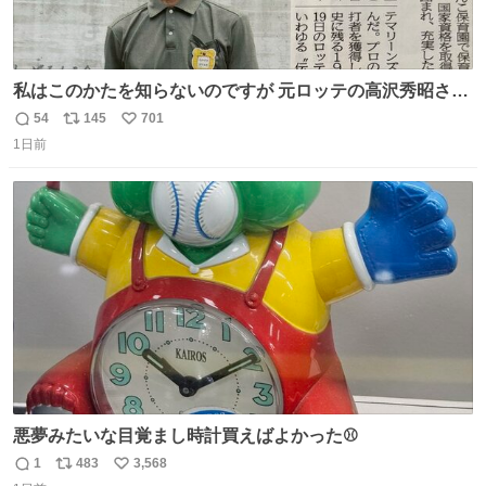
私はこのかたを知らないのですが 元ロッテの高沢秀昭さん
現在67才 保育士として活躍✨ 「タウンニュース」より #
54
145
701
返
リ
い
ロッテ #高沢秀昭 さん
1日前
信
ポ
い
数
ス
ね
ト
数
数
悪夢みたいな目覚まし時計買えばよかった⚾
1
483
3,568
返
リ
い