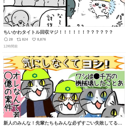
ちいかわタイトル回収マジ！！！！！！？？？？？？
28
824
8,876
返
リ
い
12時間前
信
ポ
い
数
ス
ね
ト
数
数
新人のみんな！先輩たちもみんな必ずすごい失敗してるか