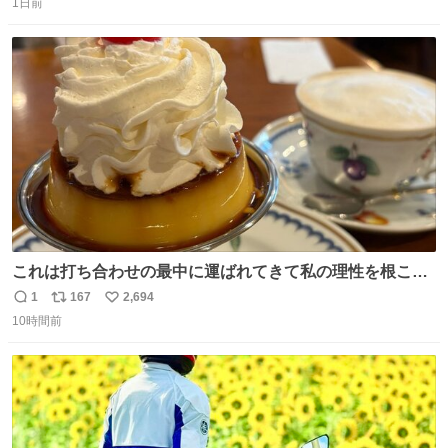
た山口県の恩師に感謝。
1日前
信
ポ
い
数
ス
ね
ト
数
数
これは打ち合わせの最中に運ばれてきて私の理性を根こそ
ぎ奪い去ったプリンの写真です。
1
167
2,694
返
リ
い
10時間前
信
ポ
い
数
ス
ね
ト
数
数