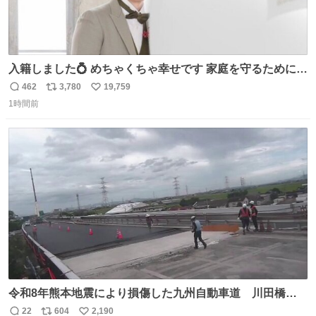
入籍しました💍 めちゃくちゃ幸せです 家庭を守るためにも
頑張ります！
462
3,780
19,759
返
リ
い
1時間前
信
ポ
い
数
ス
ね
ト
数
数
令和8年熊本地震により損傷した九州自動車道 川田橋
（下り線）の復旧作業を行っています。 タイムラプス動画
22
604
2,190