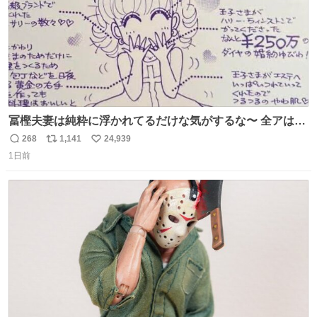
冨樫夫妻は純粋に浮かれてるだけな気がするな〜 全アはこ
こに自分の市場価値的なものを上乗せするので、 すっぴん
268
1,141
24,939
返
リ
い
＆寝起きのボサボサ頭でも「今日も可愛いね」が止まらな
1日前
信
ポ
い
い。放っておくと永遠に髪撫でてきて作業進まない()
数
ス
ね
156cm40kg、年中日焼け止めとお友達の私より綺麗な手や
ト
数
数
めてもろて とか言う