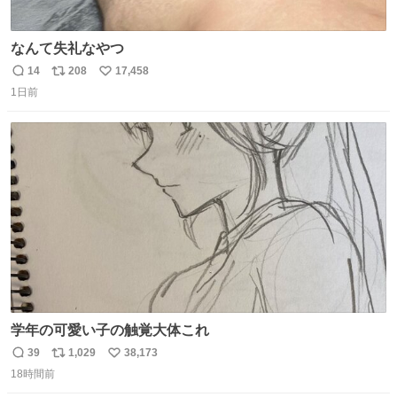
なんて失礼なやつ
14
208
17,458
返
リ
い
1日前
信
ポ
い
数
ス
ね
ト
数
数
学年の可愛い子の触覚大体これ
39
1,029
38,173
返
リ
い
18時間前
信
ポ
い