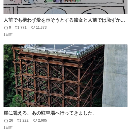
人前でも構わず愛を示そうとする彼女と人前では恥ずかし
いけど彼女を死ぬほど愛している彼氏 同士いませんか✋️
9
771
11,373
返
リ
い
1日前
信
ポ
い
数
ス
ね
ト
数
数
崖に聳える、あの駐車場へ行ってきました。
26
222
2,685
返
リ
い
1日前
信
ポ
い