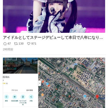
アイドルとしてステージデビューして本日で八年になりま
した。これからもここに居続けられますように❤︎
47
130
971
返
リ
い
2時間前
信
ポ
い
数
ス
ね
ト
数
数