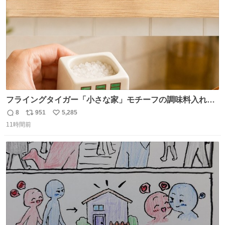
フライングタイガー「小さな家」モチーフの調味料入れ、
並べれば“デンマークの街並み”に ピンク・グリーン・テラ
8
951
5,285
返
リ
い
コッタの全9種 - fashion-press.net/news/149552
11時間前
信
ポ
い
数
ス
ね
ト
数
数