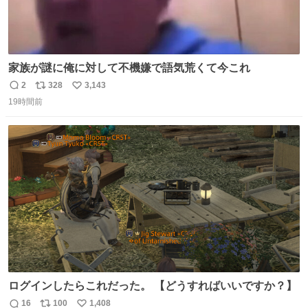
家族が謎に俺に対して不機嫌で語気荒くて今これ
2
328
3,143
返
リ
い
19時間前
信
ポ
い
数
ス
ね
ト
数
数
ログインしたらこれだった。 【どうすればいいですか？】
16
100
1,408