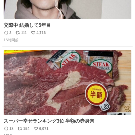
交際中 結婚して5年目
3
111
4,716
返
リ
い
16時間前
信
ポ
い
数
ス
ね
ト
数
数
スーパー幸せランキング3位 半額の赤身肉
18
154
6,071
返
リ
い