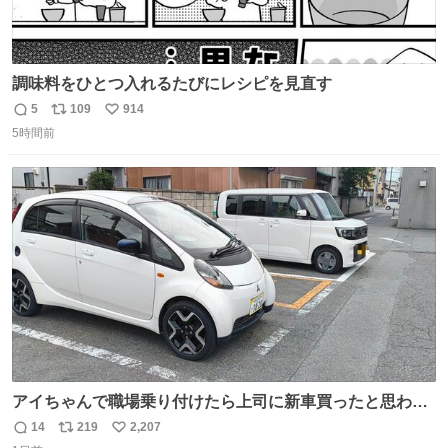
調味料をひとつ入れるたびにレシピを見直す
5
109
914
返
リ
い
5時間前
信
ポ
い
数
ス
ね
ト
数
数
アイちゃんで職場乗り付けたら上司に新車買ったと思われ
たの嬉しすぎる。 20年落ちの車もやりようによっては新車
14
219
2,207
返
リ
い