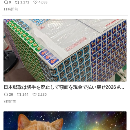
日の阪神大空襲の折に残念ながら焼失した、 #ゴッホ の幻
9
1,171
4,088
返
リ
い
の「 #ヒマワリ 」。 当館は、東京都にある武者小路実篤記
11時間前
信
ポ
い
念館にご協力いただき、当時発行されたカラー印刷画集よ
数
ス
ね
り陶板で原寸大に再現し、2014年より展示しています。 #
ト
数
数
大塚国際美術館
日本郵政は切手を廃止して額面を現金で払い戻せ2026 #日
本郵政 @JapanPostHD_PR
26
144
2,230
返
リ
い
7時間前
信
ポ
い
数
ス
ね
ト
数
数