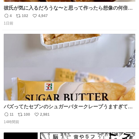
彼氏が気に入るだろうな〜と思って作ったら想像の何倍も
美味しい美味しい言ってくれて嬉しい
4
102
4,947
返
リ
い
1日前
信
ポ
い
数
ス
ね
ト
数
数
バズってたセブンのシュガーバタークレープうますぎて
7NOWで買い溜め🛒💭
11
100
2,981
返
リ
い
14時間前
信
ポ
い
数
ス
ね
ト
数