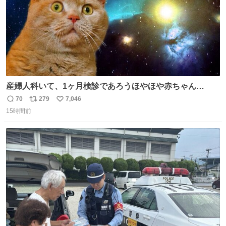
産婦人科いて、1ヶ月検診であろうほやほや赤ちゃん👩‍🍼
と推定2,3歳の女の子👧🏻をワンオペで連れてるママがいる
70
279
7,046
返
リ
い
のだけども 女の子ずっとママの側から離れない…⁉️ 手を繋
15時間前
信
ポ
い
がなくてもうろちょろしないしママが歩いたらピクミンみ
数
ス
ね
たいにﾄﾃﾄﾃついてってるし逃走しないし脱走しないし逃げ
ト
数
数
ないし走ら文字数