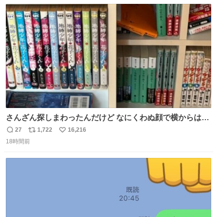
数
ス
ね
ト
数
数
さんざん探しまわったんだけど なにくわぬ顔で横からはえ
てた
27
1,722
16,216
返
リ
い
18時間前
信
ポ
い
数
ス
ね
ト
数
数