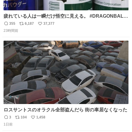
疲れている人は一瞬だけ悟空に見える。 #DRAGONBALL
#ドラゴンボール
355
6,187
37,377
返
リ
い
23時間前
信
ポ
い
数
ス
ね
ト
数
数
ロスサントスのオラクル全部盗んだら 街の車居なくなった
3
104
1,458
返
リ
い
1日前
信
ポ
い