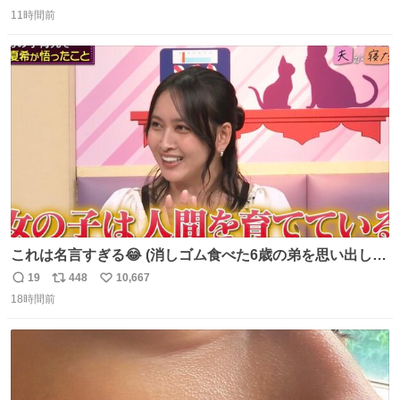
返
リ
い
11時間前
信
ポ
い
数
ス
ね
ト
数
数
これは名言すぎる😂 (消しゴム食べた6歳の弟を思い出しな
がら)
19
448
10,667
返
リ
い
18時間前
信
ポ
い
数
ス
ね
ト
数
数