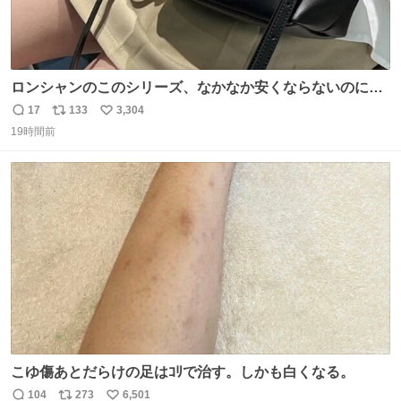
ロンシャンのこのシリーズ、なかなか安くならないのにセ
ール価格になってる🖤✨レザーなのが反則級にかわいい。
17
133
3,304
返
リ
い
持ってるだけでコーデが格上げされる。
19時間前
信
ポ
い
数
ス
ね
ト
数
数
こゆ傷あとだらけの足はｺﾘで治す。しかも白くなる。
104
273
6,501