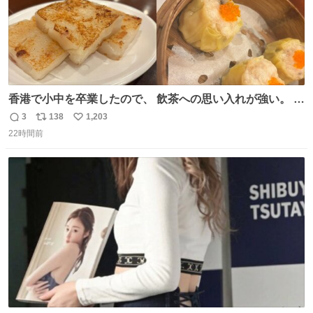
香港で小中を卒業したので、 飲茶への思い入れが強い。 常
に現地の味を探している。 横浜中華街まで行き、店を厳選
3
138
1,203
返
リ
い
すれば流石に出会えるけど、もっと近場で気軽に行ける店
22時間前
信
ポ
い
はないか。 代々木にあった。 多少違うかなというのもあっ
数
ス
ね
たけど、 総合的には満足。
ト
数
数