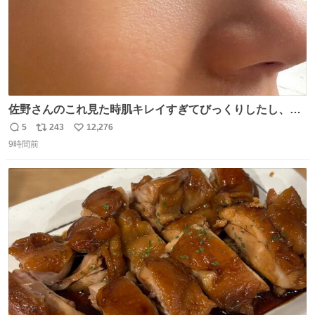
佐野さんのこれ見た時肌キレイすぎてびっくりしたし、や
はりアイドルって体型･肌管理すごすぎる
5
243
12,276
返
リ
い
9時間前
信
ポ
い
数
ス
ね
ト
数
数