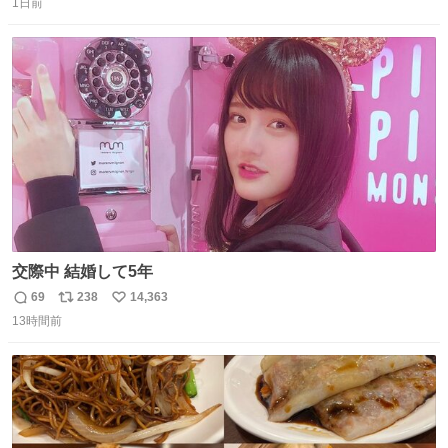
っぽく見えるってことよ。 令和の車の横に並べても違和感
1日前
信
ポ
い
ない平成18年式です。
数
ス
ね
ト
数
数
交際中 結婚して5年
69
238
14,363
返
リ
い
13時間前
信
ポ
い
数
ス
ね
ト
数
数