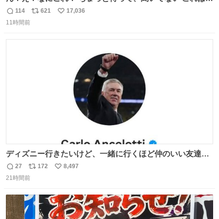
売されているのもですか？
114
621
17,036
返
リ
い
11時間前
信
ポ
い
数
ス
ね
ト
数
数
ディズニー行きたいけど、一緒に行くほど仲のいい友達が
居ない… ほんでこれ
27
172
8,497
返
リ
い
21時間前
信
ポ
い
数
ス
ね
ト
数
数