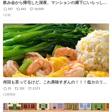
飲み会から帰宅した深夜、マンションの廊下にいらっしゃ
ったオニヤンマ様 まさかこんな都会でお会いできるなんて
297
841
19,509
返
リ
い
思っておらず大興奮しております かっこよすぎる 指を差し
1日前
信
ポ
い
伸べると乗ってきてくれたのでひとまず一緒に帰宅しまし
数
ス
ね
たが、飛ばないということは弱っていらっしゃるのでしょ
ト
数
数
うか…素敵すぎる
何回も言ってるけど、これ美味すぎんの！！！低カロリー
で満足感エグいから一生食べてる😭
25
192
2,571
返
リ
い
11時間前
信
ポ
い
数
ス
ね
ト
数
数