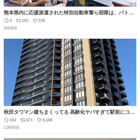
熊本県内に応援派遣された特別自動車警ら部隊は、パトロ
ールを通じて車中泊者への声掛けも行っています。写真
4
103
536
返
リ
い
は、福岡県警察の特別自動車警ら部隊が八代警察署管内の
5時間前
信
ポ
い
車中泊者に対して、熱中症について注意喚起する様子で
数
ス
ね
す。こまめな水分・塩分補給を行ってください。 #令和８
ト
数
数
年熊本地震 #福岡県警察
秋田タワマン建ちまくってる 高齢化ヤバすぎて駅前にコン
パクトシティつくって高齢者を住ませる考えらしい 病院も
102
671
6,186
返
リ
い
全部駅前にある
12時間前
信
ポ
い
数
ス
ね