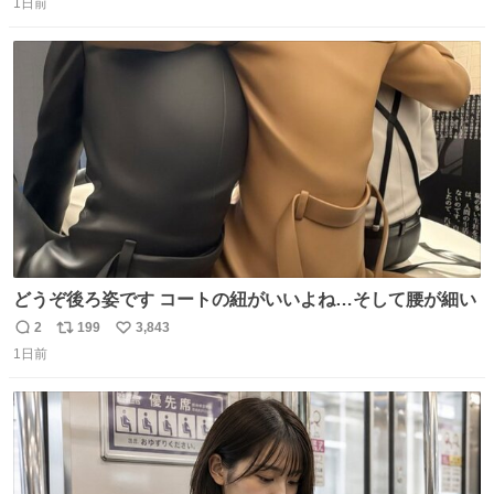
1日前
信
ポ
い
数
ス
ね
ト
数
数
どうぞ後ろ姿です コートの紐がいいよね…そして腰が細い
2
199
3,843
返
リ
い
1日前
信
ポ
い
数
ス
ね
ト
数
数