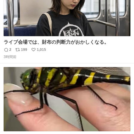
ライブ会場では、財布の判断力がおかしくなる。
2
199
1,015
返
リ
い
3時間前
信
ポ
い
数
ス
ね
ト
数
数