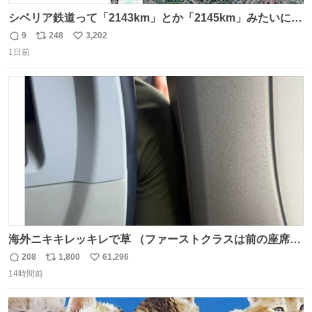
シベリア鉄道って「2143km」とか「2145km」みたいに、
モスクワからの距離名そのままの駅名があるんですね。
9
248
3,202
返
リ
い
1日前
信
ポ
い
数
ス
ね
ト
数
数
海外ニキキレッキレで草 （ファーストクラスは前の座席で
あるため）
208
1,800
61,296
返
リ
い
14時間前
信
ポ
い
数
ス
ね
ト
数