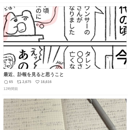
数
ス
ね
ト
数
数
最近、訃報を見ると思うこと
65
2,675
18,616
返
リ
い
12時間前
信
ポ
い
数
ス
ね
ト
数
数