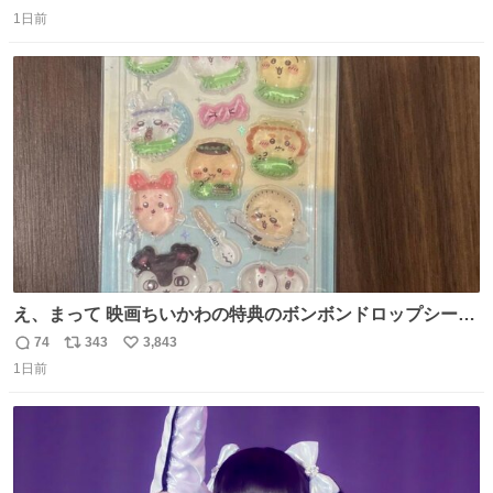
返
リ
い
1日前
信
ポ
い
数
ス
ね
ト
数
数
え、まって 映画ちいかわの特典のボンボンドロップシール
もうメルカリにでてるやん #ちいかわ
74
343
3,843
返
リ
い
1日前
信
ポ
い
数
ス
ね
ト
数
数