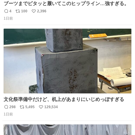
ブーツまでピタッと履いてこのヒップライン…強すぎる。
4
100
2,396
返
リ
い
1日前
信
ポ
い
数
ス
ね
ト
数
数
文化祭準備中だけど、机上があまりにいじめっぽすぎる
298
5,495
129,534
返
リ
い
1日前
信
ポ
い
数
ス
ね
ト
数