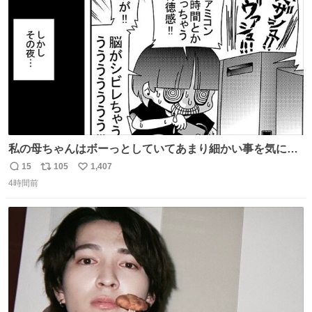
数
私の母ちゃんはボーっとしていてあまり細かい事を気にし
ません。優秀な人の多い現代の価値観から見ると、あまり
15
105
1,407
返
リ
い
優秀な母親ではないかもしれません。でも、だからこそ、
4時間前
信
ポ
い
私はそういう母親が大好きです。今も昔もすごくリラック
数
ス
ね
スします。「優秀」と「良い」は別なんですよね。 1/2
ト
数
数