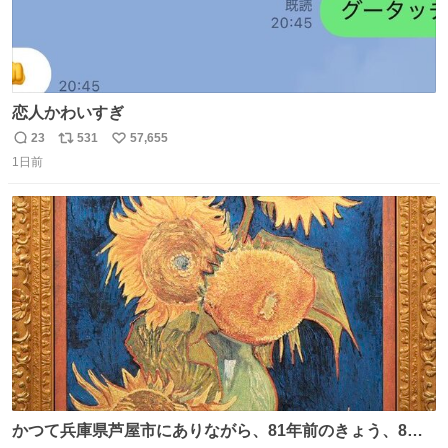
恋人かわいすぎ
23
531
57,655
返
リ
い
1日前
信
ポ
い
数
ス
ね
ト
数
数
かつて兵庫県芦屋市にありながら、81年前のきょう、8月6