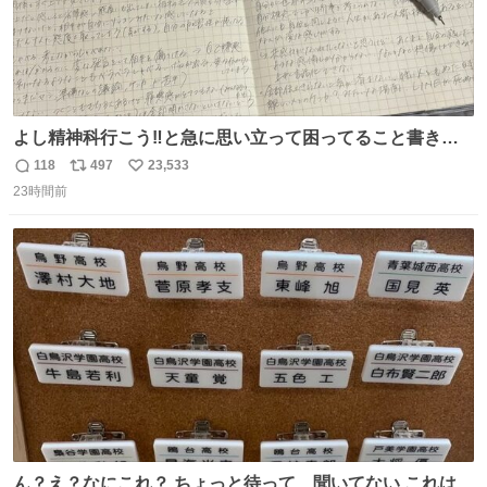
よし精神科行こう‼️と急に思い立って困ってること書き出
してたらペン止まらなくなってすごい勢いで埋まってワロ
118
497
23,533
返
リ
い
タ
23時間前
信
ポ
い
数
ス
ね
ト
数
数
ん？え？なにこれ？ ちょっと待って、聞いてない これは販