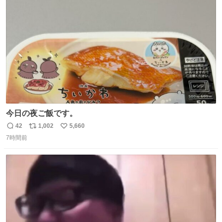
ト
数
数
今日の夜ご飯です。
42
1,002
5,660
返
リ
い
7時間前
信
ポ
い
数
ス
ね
ト
数
数