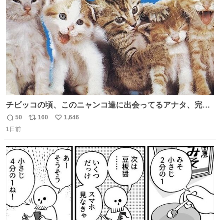
数
チビッコの頃、このニャンコ達に出会ってるアナタ、完全
なる同世代（笑） #70年代 #80年代 #昭和レトロ
50
160
1,646
返
リ
い
1日前
信
ポ
い
数
ス
ね
ト
数
数