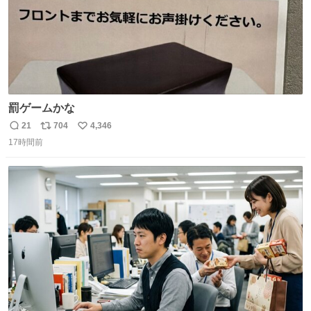
罰ゲームかな
21
704
4,346
返
リ
い
17時間前
信
ポ
い
数
ス
ね
ト
数
数