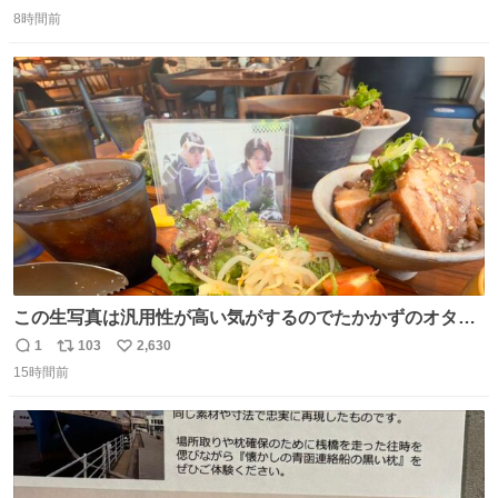
返
リ
い
8時間前
信
ポ
い
数
ス
ね
ト
数
数
この生写真は汎用性が高い気がするのでたかかずのオタク
は絶対買った方が良いw
1
103
2,630
返
リ
い
15時間前
信
ポ
い
数
ス
ね
ト
数
数