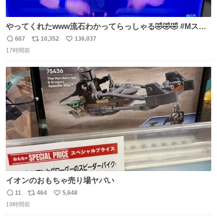
やってくれたwww流石わかってらっしゃる🤣🤣🤣 #Mステ
#西川貴教
667
10,352
136,037
返
リ
い
17時間前
信
ポ
い
数
ス
ね
ト
数
数
イオンのおもちゃ売り場ヤバい
11
464
5,648
返
リ
い
19時間前
信
ポ
い