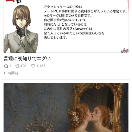
普通に初知りでエグい
1
101
1,123
返
リ
い
13時間前
信
ポ
い
数
ス
ね
ト
数
数