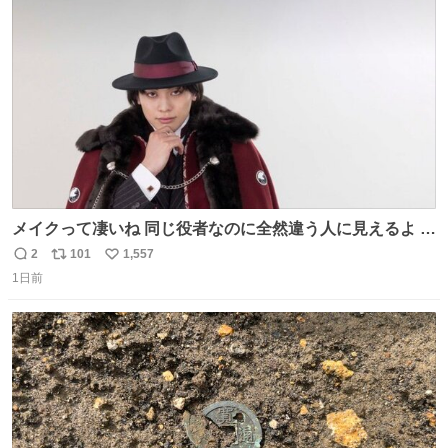
ト
数
数
メイクって凄いね 同じ役者なのに全然違う人に見えるよ #
仮面ライダーマイス #ブルーロック
2
101
1,557
返
リ
い
1日前
信
ポ
い
数
ス
ね
ト
数
数