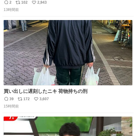
ツ、ありがとう、いい塩レです
2
102
2,943
返
リ
い
13時間前
信
ポ
い
数
ス
ね
ト
数
数
買い出しに遅刻したニキ 荷物持ちの刑
39
172
3,607
返
リ
い
15時間前
信
ポ
い
数
ス
ね
ト
数
数