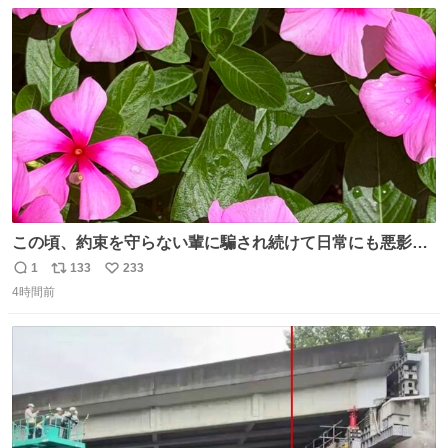
数
ス
ね
ト
数
数
この頃、約束を守らない輩に騙され続けて日常にも悪影響
が出てきて仕事も出来ずでストレスマックス。 解決には断
1
133
233
返
リ
い
ち切るのみ。 そんな時に美しい光景は救いの刻です。 人様
4時間前
信
ポ
い
に迷惑をかける人間の神経には理解が出来ないし理解する
数
ス
ね
気もない。 実直に生きる！ 今日も嘘に負けずに頑張りま
ト
数
数
す。 #LUNE #約束