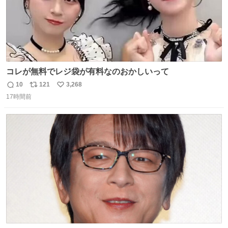
コレが無料でレジ袋が有料なのおかしいって
10
121
3,268
返
リ
い
17時間前
信
ポ
い
数
ス
ね
ト
数
数