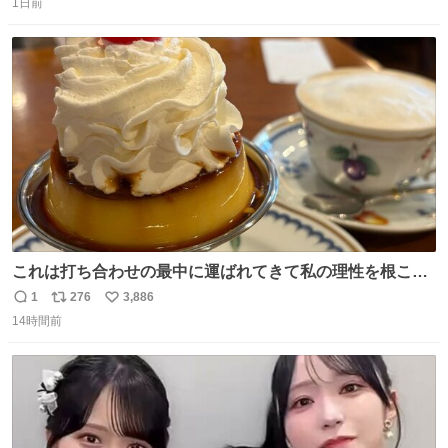
1日前
信
ポ
い
数
ス
ね
ト
数
数
これは打ち合わせの最中に運ばれてきて私の理性を根こそ
ぎ奪い去ったプリンの写真です。
1
276
3,886
返
リ
い
14時間前
信
ポ
い
数
ス
ね
ト
数
数