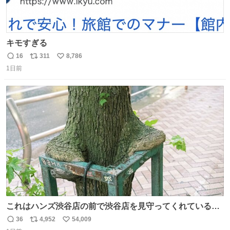
キモすぎる
16
311
8,786
返
リ
い
1日前
信
ポ
い
数
ス
ね
ト
数
数
これはハンズ渋谷店の前で渋谷店を見守ってくれている
「くつろ木」。
36
4,952
54,009
返
リ
い