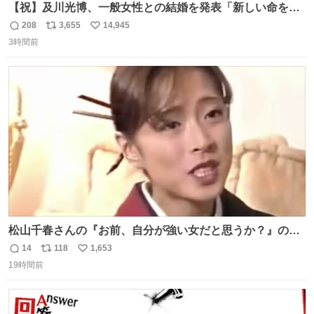
【祝】及川光博、一般女性との結婚を発表「新しい命を授
かっております」 news.livedoor.com/lite/article_d…
208
3,655
14,945
返
リ
い
「私、及川光博はこの度、交際しておりました方と入籍い
3時間前
信
ポ
い
たしました。また、新しい命を授かっております」「今後
数
ス
ね
も変わらず俳優として、ミッチーとして、努力し精進して
ト
数
数
参ります」とつづった。
松山千春さんの『お前、自分が強い女だと思うか？』の一
言で… 中森明菜さんが思わず本音をこぼす瞬間😭
14
118
1,653
返
リ
い
19時間前
信
ポ
い
数
ス
ね
ト
数
数