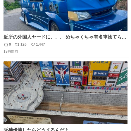
近所の外国人ヤードに、、、 めちゃくちゃ有名車捨てられ
てました😭 外装ぼろぼろだし、、 中も何にも残ってない
9
126
1,447
返
リ
い
し、、 可哀想に😢😢 今まで数十年お疲れ様でした、、 #バ
19時間前
信
ポ
い
ニング #当時 #廃車 #勿体無い
数
ス
ね
ト
数
数
阪神優勝したらどうするんだよ…