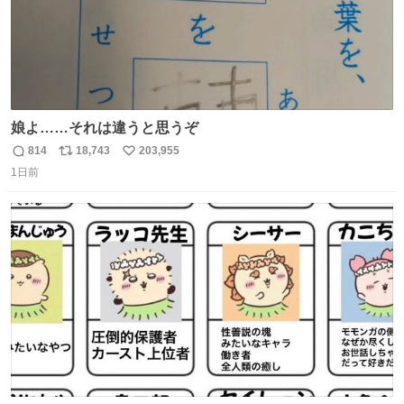
娘よ……それは違うと思うぞ
814
18,743
203,955
返
リ
い
1日前
信
ポ
い
数
ス
ね
ト
数
数