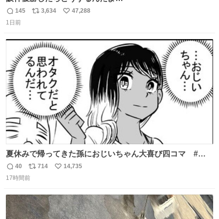
145
3,634
47,288
返
リ
い
1日前
信
ポ
い
数
ス
ね
ト
数
数
夏休みで帰ってきた孫におじいちゃん大喜び四コマ #四
コマ漫画 #Web漫画 #漫画が読めるハッシュタグ
40
714
14,735
返
リ
い
17時間前
信
ポ
い
数
ス
ね
ト
数
数