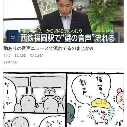
動ありの音声ニュースで流れてるのまじかw
7
152
1,914
返
リ
い
11時間前
信
ポ
い
数
ス
ね
ト
数
数