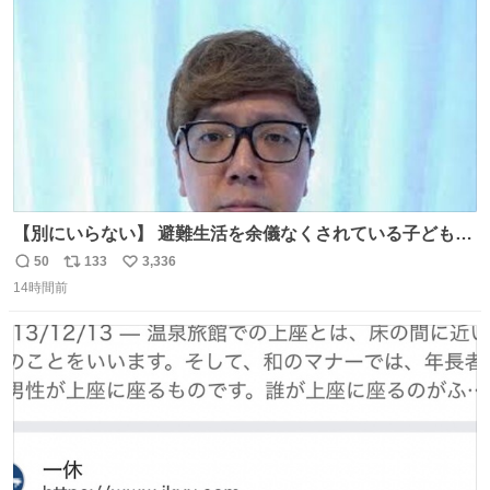
数
【別にいらない】 避難生活を余儀なくされている子どもた
ちのためにヒカキンボックス1000個を寄付させていただき
50
133
3,336
返
リ
い
ました
14時間前
信
ポ
い
数
ス
ね
ト
数
数