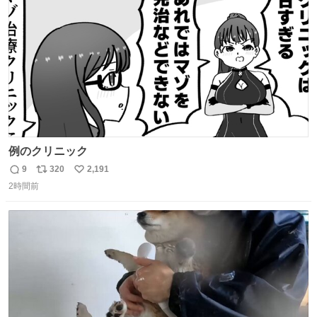
数
例のクリニック
9
320
2,191
返
リ
い
2時間前
信
ポ
い
数
ス
ね
ト
数
数