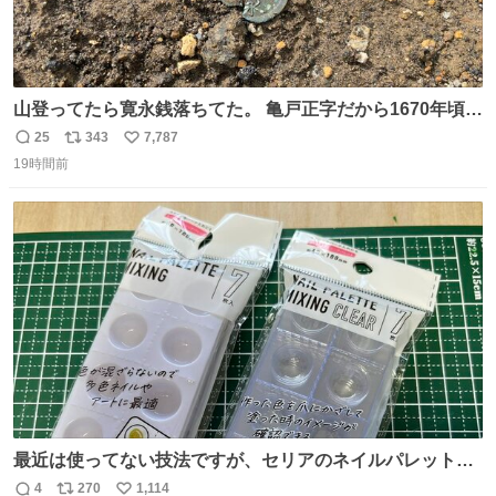
山登ってたら寛永銭落ちてた。 亀戸正字だから1670年頃に
鋳造されたもの。
25
343
7,787
返
リ
い
19時間前
信
ポ
い
数
ス
ね
ト
数
数
最近は使ってない技法ですが、セリアのネイルパレットの
四隅をハサミで切り落とし、やすりがけすればミニチュア
4
270
1,114