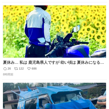
数
ス
ね
ト
数
数
夏休み… 私は 鹿児島県人ですが 幼い頃は 夏休みになると
母の郷… 山梨へ遊びに行くのが楽しみでした 母の実家へ 1
26
122
686
返
リ
い
ヶ月近く泊まって … … 今の私は 医療従事者 お盆休み？ﾅﾆ
8時間前
信
ポ
い
ｿﾚｵｲｼｲﾉ?(笑 … … 子どもの頃 山梨で見た ひまわり畑の風
数
ス
ね
景 淡い記憶 そんな思い出の風景… ありますか？
ト
数
数