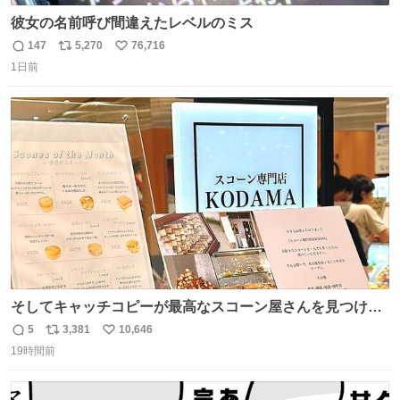
彼女の名前呼び間違えたレベルのミス
147
5,270
76,716
返
リ
い
1日前
信
ポ
い
数
ス
ね
ト
数
数
そしてキャッチコピーが最高なスコーン屋さんを見つけて
しまったので思わず買い込んでしまった。スコーンなんて
5
3,381
10,646
返
リ
い
パッサパサなほどええですからね。
19時間前
信
ポ
い
数
ス
ね
ト
数