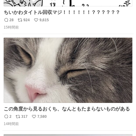
ちいかわタイトル回収マジ！！！！！！？？？？？？
28
924
9,615
返
リ
い
15時間前
信
ポ
い
数
ス
ね
ト
数
数
この角度から見るおくち、なんともたまらないものがある
2
317
7,580
返
リ
い
14時間前
信
ポ
い
数
ス
ね