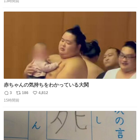
13時間前
信
ポ
い
数
ス
ね
ト
数
数
赤ちゃんの気持ちをわかっている大関
3
186
4,812
返
リ
い
15時間前
信
ポ
い
数
ス
ね
ト
数
数