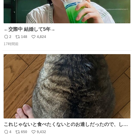
←交際中 結婚して5年→
2
148
4,824
返
リ
い
17時間前
信
ポ
い
数
ス
ね
ト
数
数
これじゃないと食べたくないとのお達しだったので、しっ
ぽ置き場係になっている
4
650
9,432