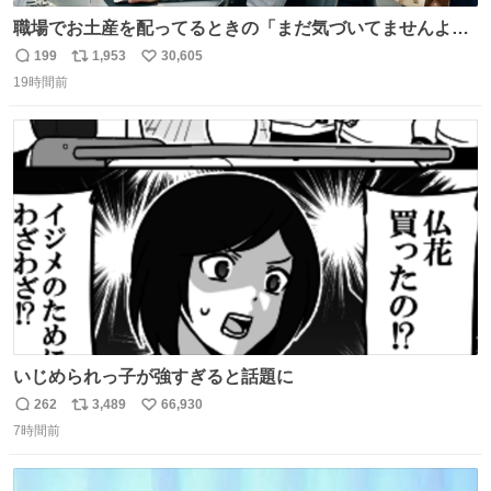
職場でお土産を配ってるときの「まだ気づいてませんよ」
的な演技が毎回シンドい。
199
1,953
30,605
返
リ
い
19時間前
信
ポ
い
数
ス
ね
ト
数
数
いじめられっ子が強すぎると話題に
262
3,489
66,930
返
リ
い
7時間前
信
ポ
い
数
ス
ね
ト
数