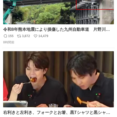
令和8年熊本地震により損傷した九州自動車道 片野川橋
（下り線）の復旧作業を行っています。 タイムラプス動画
155
3,872
14,479
返
リ
い
で、段差が生じた橋桁をジャッキアップしている様子をご
8時間前
信
ポ
い
紹介します。 引き続き、早期復旧に向けて着実に工事を進
数
ス
ね
めてまいります。 #NEXCO西日本 #熊本地震
ト
数
数
右利きと左利き、フォークとお箸、黒Tシャツと黒シャ