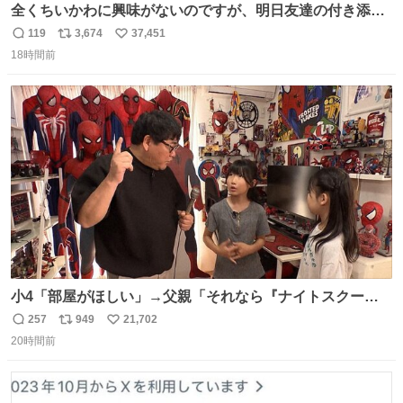
全くちいかわに興味がないのですが、明日友達の付き添い
で見に行きます。 事前に予習できるよう、友達がキャラク
119
3,674
37,451
返
リ
い
ターの説明を作ってくれたのですが、くりまんじゅうとい
18時間前
信
ポ
い
うやつに説明に「あんたみたいなやつ」と書かれていまし
数
ス
ね
た。 一気に楽しみになりました。
ト
数
数
小4「部屋がほしい」→父親「それなら『ナイトスクー
プ』に言え！無理やろけどな…」
257
949
21,702
返
リ
い
oricon.co.jp/news/2472553/f… ⠀ 「父の部屋を奪いたい」
20時間前
信
ポ
い
小学4年生と妹が登場。自宅の2階には部屋が4つあるの
数
ス
ね
に、父が2部屋使い、姉妹は1部屋。文句を言うと「ナイト
ト
数