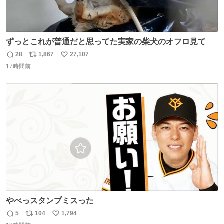
ずっとこれが普通だと思ってた実家の柴犬のオフロ見て
28
1,867
27,107
返
リ
い
17時間前
信
ポ
い
数
ス
ね
ト
数
数
やべっスタンプミスった
5
104
1,794
返
リ
い