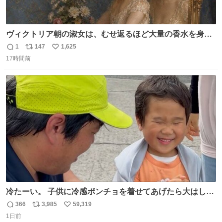
ヴィクトリア朝の淑女は、むせ返るほど大量の香水を身に
つけるものではないとされていた。それでも香水は、髪や
1
147
1,625
返
リ
い
肌の手入れと同じくらい、ヴィクトリア朝の女性達の美容
17時間前
信
ポ
い
習慣に欠かせないものだった。 当時の香水は、現在私たち
数
ス
ね
が知る香水よりも単純な組成で、その大部分は薔薇、菫、
ト
数
数
ベルガモット、
冷たーい。 子供に冷感ポンチョを着せてあげたら大はしゃ
ぎで喜んでくれました。 こんな素敵な代物を提供してくれ
366
3,985
59,319
返
リ
い
た山口県の恩師に感謝。
1日前
信
ポ
い