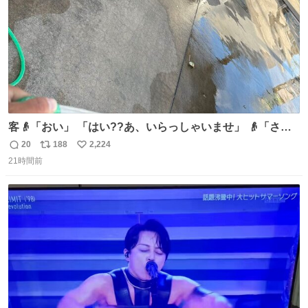
客👴「おい」 「はい??あ、いらっしゃいませ」 👴「さっ
きからずっと水出しっぱなしでもったいないだろ」 「静電
20
188
2,224
返
リ
い
気を逃がし、熱くなった地面の温度を下げ、引火事故の防
21時間前
信
ポ
い
止の為必要な作業です」 👴「水不足の昨今にもったいない
数
ス
ね
ことをするな!!」 それでは歌います、聞いてください 「井
ト
数
数
戸水」