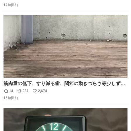
返
リ
い
食器ができます。 底にストローをカットしたものを接着し
17時間前
信
ポ
い
塗装すれば茶碗になります。素材が塩化ビニルなので接着
数
ス
ね
剤や塗料は対応したものを使うと良いです。 透明はそのま
ト
数
数
までも使えます。
筋肉量の低下、すり減る歯、関節の動きづらさ等少しずつ
現れる変化。 ごはんを細かくすることで #風花 の歯に代わ
14
231
2,674
返
リ
い
るよ。サプリを食べてもらうことで筋肉や関節をサポート
15時間前
信
ポ
い
しようね 風花が無理なく続けられる範囲で、高齢のステー
数
ス
ね
ジまで頑張ってきたその身体も風花の意思も大切にしてい
ト
数
数
くよ #徳山動物園