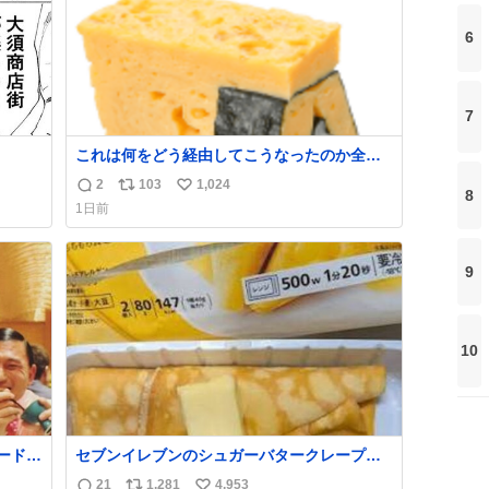
6
7
これは何をどう経由してこうなったのか全く
わからない構造のすしざんまいの玉子
2
103
1,024
返
リ
い
8
1日前
信
ポ
い
数
ス
ね
ト
数
9
数
10
ードリ
セブンイレブンのシュガーバタークレープと
目はも
えんがわの寿司を探している人へ！ シュガー
21
1,281
4,953