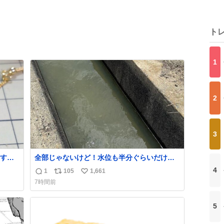
ト
1
2
3
す。
全部じゃないけど！水位も半分ぐらいだけ
た。
ど！水が来はじめたよ！！！ 作業してくれた
4
1
105
1,661
返
リ
い
かなか
方々ありがとーーー
7時間前
ー！！！！！！！！！！！！！！！！！！！
信
ポ
い
！！！！！！！
数
ス
ね
5
ト
数
数