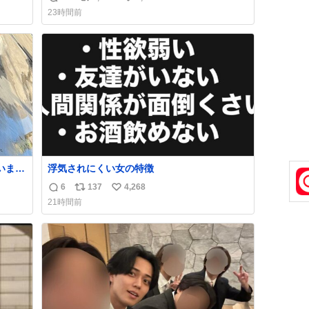
返
リ
い
ェイ
バタークレープは目黒、品川、蒲田、渋谷、
23時間前
なか
川崎、横浜、鶴見、九州の一部エリア限定商
信
ポ
い
品で8月5日に発注が終了したため店舗に置い
数
ス
ね
てあるところ少ないですが見つけたら即買い
ト
数
です🤩❣️
数
浮気されにくい女の特徴
6
137
4,268
返
リ
い
21時間前
止の
信
ポ
い
数
ス
ね
ト
数
数