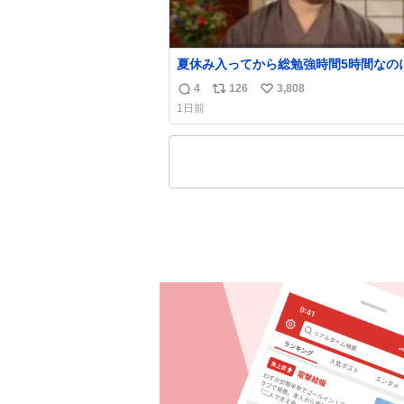
夏休み入ってから総勉強時間5時間なの
日京大オープンで今これ
4
126
3,808
返
リ
い
1日前
信
ポ
い
数
ス
ね
ト
数
数