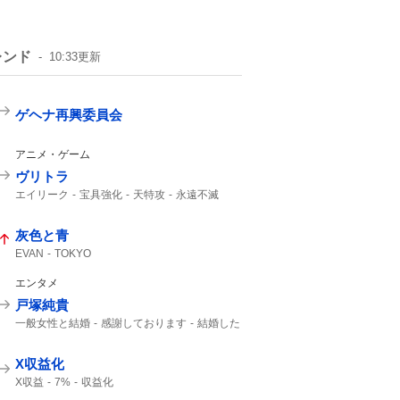
レンド
10:33
更新
ゲヘナ再興委員会
アニメ・ゲーム
ヴリトラ
エイリーク
宝具強化
天特攻
永遠不滅
強化クエスト
インドラ
11th
灰色と青
EVAN
TOKYO
エンタメ
戸塚純貴
一般女性と結婚
感謝しております
結婚した
一般女性
X収益化
X収益
7%
収益化