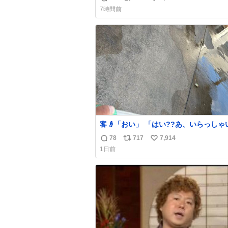
返
リ
い
うすでに出来上がっている春日さんがウ
7時間前
ターにハイボールを懇願している所じゃ
信
ポ
い
ったかな
数
ス
ね
ト
数
数
客👴「おい」 「はい??あ、いらっしゃいま
せ」 👴「さっきからずっと水出しっぱなしで
78
717
7,914
返
リ
い
もったいないだろ」 「静電気を逃がし、熱く
1日前
なった地面の温度を下げ、引火事故の防
信
ポ
い
為必要な作業です」 👴「水不足の昨今にもっ
数
ス
ね
たいないことをするな!!」 それでは歌いま
ト
数
す、聞いてください 「井戸水」
数