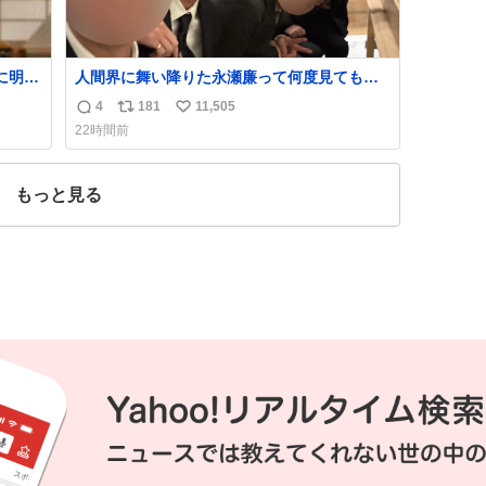
に明後
人間界に舞い降りた永瀬廉って何度見ても究
極のアイドル過ぎてずっと味する。美味い。
4
181
11,505
返
リ
い
22時間前
信
ポ
い
数
ス
ね
ト
数
もっと見る
数