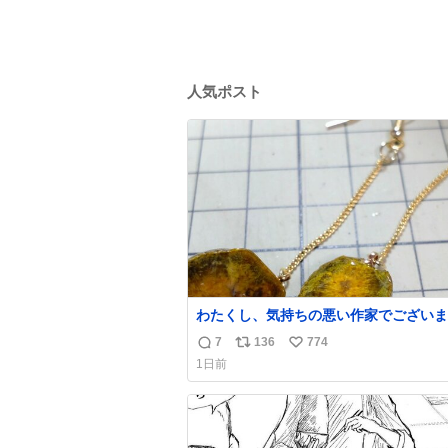
人気ポスト
わたくし、気持ちの悪い作家でございま
昨日産出しました胆石をピアスにしまし
7
136
774
返
リ
い
とても希少な石です。 割ってみたらな
1日前
綺麗でした。 次回の外来はこれ付けて行きま
信
ポ
い
す。
数
ス
ね
ト
数
数