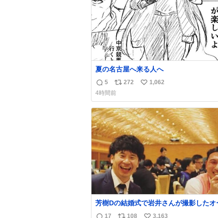
夏の名古屋へ来る人へ
5
272
1,062
返
リ
い
4時間前
信
ポ
い
数
ス
ね
ト
数
数
芳樹Dの結婚式で岩井さんが撮影したオ
ーの写真が本当好きなのよね。確か3枚
17
108
3,163