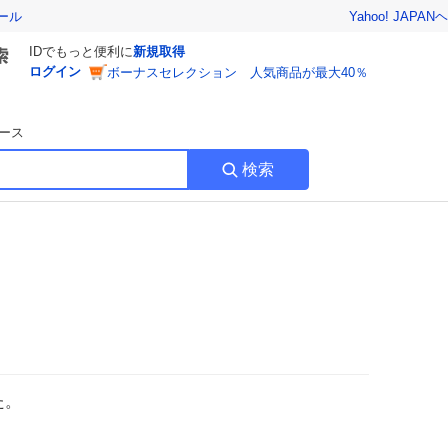
Yahoo! JAPAN
ヘ
ール
IDでもっと便利に
新規取得
ログイン
ボーナスセレクション 人気商品が最大40％
ース
検索
た。