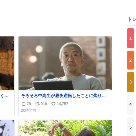
ト
1
2
3
く
そろそろ中高生が昼夜逆転したことに焦り始
取っ
める時期やね
79
916
14,757
4
返
リ
い
20時間前
信
ポ
い
数
ス
ね
ト
数
5
数