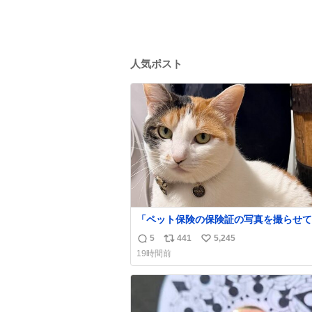
人気ポスト
「ペット保険の保険証の写真を撮らせて
れ」と頼んだらちゃんと座ってポーズを
5
441
5,245
返
リ
い
てくれた人
19時間前
信
ポ
い
数
ス
ね
ト
数
数