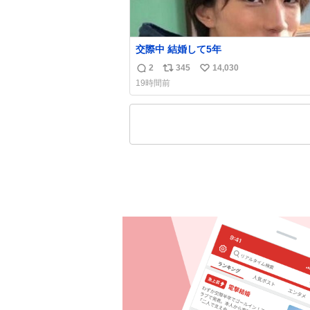
交際中 結婚して5年
2
345
14,030
返
リ
い
19時間前
信
ポ
い
数
ス
ね
ト
数
数