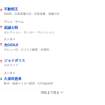
不動明王
500回
広島原爆の日
広島原爆
原爆の日
アニメ・ゲーム
凪誠士郎
セレクション
サッカー
ナレーション
エンタメ
光GENJI
デビュー日
サブスク解禁
40周年
ラストアルバム
サブスク
ジョイポリス
ホロライブ
エンタメ
久保田悠来
斬月
仮面ライダー鎧武
S.H.figuartS
仮面ライダー
真骨彫
20位まで見る