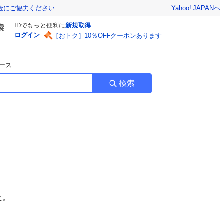
Yahoo! JAPAN
ヘ
金にご協力ください
IDでもっと便利に
新規取得
ログイン
［おトク］10％OFFクーポンあります
ース
検索
た。