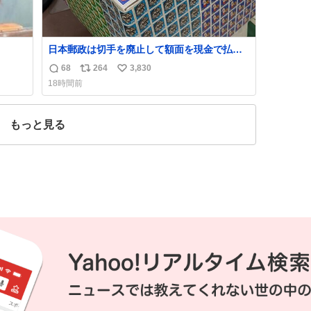
日本郵政は切手を廃止して額面を現金で払い
戻せ2026 #日本郵政 @JapanPostHD_PR
68
264
3,830
返
リ
い
18時間前
信
ポ
い
数
ス
ね
ト
数
もっと見る
数