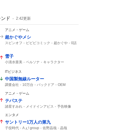
レンド
2:42
更新
アニメ・ゲーム
超かぐやメシ
スピンオフ
ビビビコミック
超かぐや
0話
Web漫画
10年後
美味しいものを
超かぐや姫
雪子
小清水亜美
ペルソナ
キャラクター
ITビジネス
中国製無線ルーター
調査会社
10万台
バックドア
OEM
安いから
Zbtlink
ルーター
日本経済新聞
アニメ・ゲーム
テパステ
諸星すみれ
メイドインアビス
予告映像
新キャスト
エンタメ
サントリー1万人の第九
子役時代
Aぇ! group
佐野晶哉
晶哉