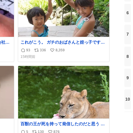
6
7
会社の
これがこう。 ガチのおばさんと姪っ子です。
（身長抜かされててしぬ笑） #ヤツルギ12 #
93
336
8,359
返
リ
い
家族でヒロイン
8
15時間前
信
ポ
い
数
ス
ね
ト
数
9
数
10
百獣の王が死を持って発信したのだと思う 高
温多湿が尋常でない日本の夏 どうか早急に飼
5
130
876