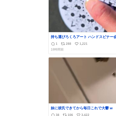
持ち運びろくろアート ハンドスピナー
偉い人、見てください。
1
288
1,221
返
リ
い
18時間前
信
ポ
い
数
ス
ね
ト
数
数
妹に彼氏できてから毎日これで大鬱 w
38
106
3,422