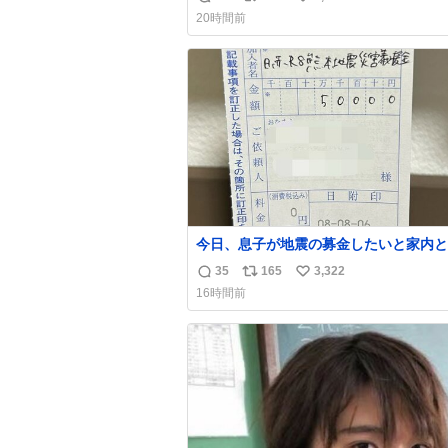
返
リ
い
20時間前
信
ポ
い
数
ス
ね
ト
数
数
今日、息子が地震の募金したいと家内と
局に行ったみたいです。おもちゃとか買
35
165
3,322
返
リ
い
択肢もあったと思うけど、自分で貯めて
16時間前
円を役に立てて欲しい、みんなも元気に
信
ポ
い
て欲しいと。家内も一緒に募金したので
数
ス
ね
分も何かできたらなぁと思いました。
ト
数
数