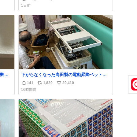
返
リ
い
育の環境を見直して 動物の命を護ってくださ
1日前
い…と 治療中のライオンが助かりますように
信
ポ
い
すべての動物の命が護られますように
数
ス
ね
2026.7.3📷多摩動物公園にて 残念ながら個体
ト
数
の識別は出来ません
数
郵便
下がらなくなった高田製の電動昇降ベット。
う選
メーカーからは、完全に見放されたんです
141
1,829
20,410
返
リ
い
た2万
が、 見事に85歳の父が治しました。 うちの父
16時間前
なっ
は、トヨタカローラのボディをオート生産す
信
ポ
い
、自
る、工業ロボットの製作者なんですが、 父が
数
ス
ね
電動ベットの配線をハンダで修理している横
ト
数
で、
数