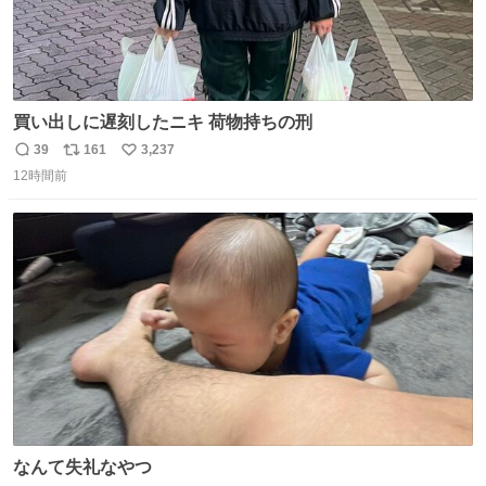
買い出しに遅刻したニキ 荷物持ちの刑
39
161
3,237
返
リ
い
12時間前
信
ポ
い
数
ス
ね
ト
数
数
なんて失礼なやつ