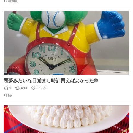
るよ。サプリを食べてもらうことで筋肉や関節をサポート
12時間前
信
ポ
い
しようね 風花が無理なく続けられる範囲で、高齢のステー
数
ス
ね
ジまで頑張ってきたその身体も風花の意思も大切にしてい
ト
数
数
くよ #徳山動物園
悪夢みたいな目覚まし時計買えばよかった⚾
1
483
3,568
返
リ
い
1日前
信
ポ
い
数
ス
ね
ト
数
数