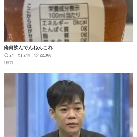
俺何飲んでんねんこれ
24
244
22,366
返
リ
い
1日前
信
ポ
い
数
ス
ね
ト
数
数