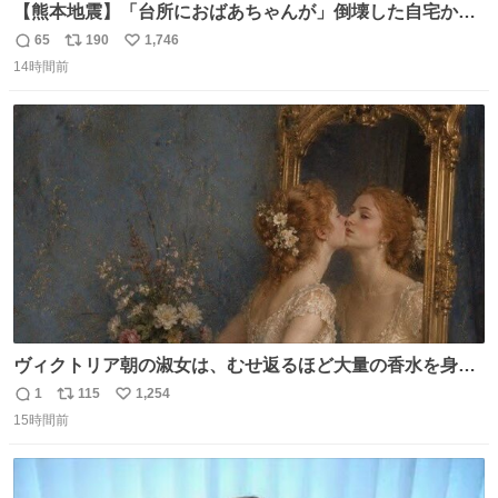
【熊本地震】「台所におばあちゃんが」倒壊した自宅から
孫が救出 地震発生時、台所で夕食の準備をしていた祖母の
65
190
1,746
返
リ
い
「助けて」という声。祖母を背負い、助け出した孫が「命
14時間前
信
ポ
い
があったのは奇跡」と当時の状況を語った。
数
ス
ね
ト
数
数
ヴィクトリア朝の淑女は、むせ返るほど大量の香水を身に
つけるものではないとされていた。それでも香水は、髪や
1
115
1,254
返
リ
い
肌の手入れと同じくらい、ヴィクトリア朝の女性達の美容
15時間前
信
ポ
い
習慣に欠かせないものだった。 当時の香水は、現在私たち
数
ス
ね
が知る香水よりも単純な組成で、その大部分は薔薇、菫、
ト
数
数