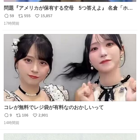
問題『アメリカが保有する空母 5つ答えよ』 名倉「ホン
マごめん、日本」
59
555
15,857
返
リ
い
17時間前
信
ポ
い
数
ス
ね
ト
数
数
コレが無料でレジ袋が有料なのおかしいって
9
106
2,901
返
リ
い
14時間前
信
ポ
い
数
ス
ね
ト
数