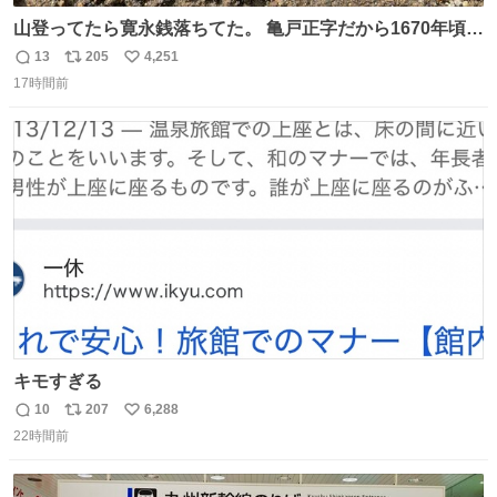
山登ってたら寛永銭落ちてた。 亀戸正字だから1670年頃に
鋳造されたもの。
13
205
4,251
返
リ
い
17時間前
信
ポ
い
数
ス
ね
ト
数
数
キモすぎる
10
207
6,288
返
リ
い
22時間前
信
ポ
い
数
ス
ね
ト
数