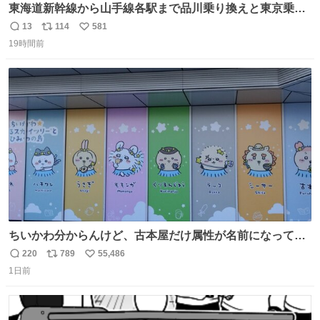
東海道新幹線から山手線各駅まで品川乗り換えと東京乗り
換え。どっちが早いか？どっちが安いか？を調べてみた。
13
114
581
返
リ
い
数字は早い方の駅からの所要時間。駅名色分けは運賃が安
19時間前
信
ポ
い
い方で色分け。赤白抜き＝品川 青白抜き＝東京。黒字は
数
ス
ね
運賃が同じ。→
ト
数
数
ちいかわ分からんけど、古本屋だけ属性が名前になってる
のはどういうこと？
220
789
55,486
返
リ
い
1日前
信
ポ
い
数
ス
ね
ト
数