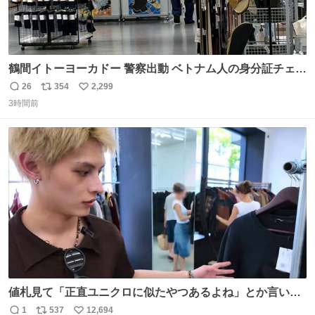
鶴間イトーヨーカドー 警察出動 ベトナム人の身分証チェッ
クを開店前に実施、店内まで見張りにきてます。不法滞在
26
354
2,299
返
リ
い
者は覚悟してお越しください。
3時間前
信
ポ
い
数
ス
ね
ト
数
数
値札見て「正直ユニクロに似たやつあるよね」とか言い出
すの好きすぎるWWWWWWWWWWWWW こちら側と同じ
1
537
12,694