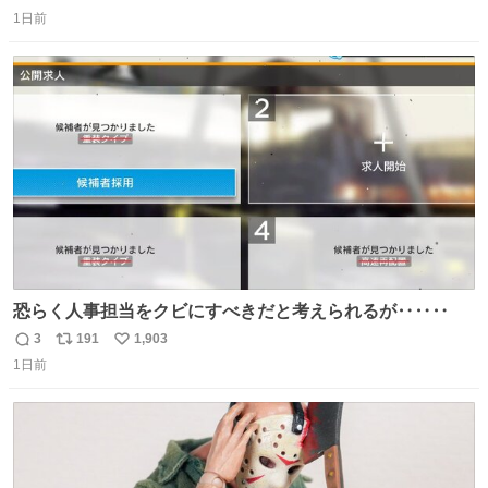
返
リ
い
＆寝起きのボサボサ頭でも「今日も可愛いね」が止まらな
1日前
信
ポ
い
い。放っておくと永遠に髪撫でてきて作業進まない()
数
ス
ね
156cm40kg、年中日焼け止めとお友達の私より綺麗な手や
ト
数
数
めてもろて とか言う
恐らく人事担当をクビにすべきだと考えられるが‥‥‥
3
191
1,903
返
リ
い
1日前
信
ポ
い
数
ス
ね
ト
数
数