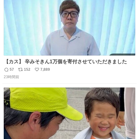
ベルガモット、
【カス】 辛みそきん1万個を寄付させていただきました
57
152
7,889
返
リ
い
23時間前
信
ポ
い
数
ス
ね
ト
数
数