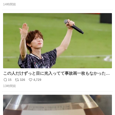
返
リ
い
感覚助かる🙂‍↕️🙂‍↕️🙂‍↕️
14時間前
信
ポ
い
数
ス
ね
ト
数
数
この人だけずっと目に光入ってて事故画一枚もなかったす
ごい #TravisJapan #Jリーグ
15
326
4,729
返
リ
い
13時間前
信
ポ
い
数
ス
ね
ト
数
数