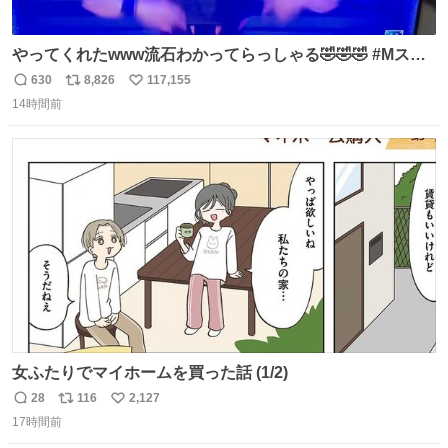
やってくれたwww流石わかってらっしゃる🤣🤣🤣 #Mステ
#西川貴教
630
8,826
117,155
返
リ
い
14時間前
信
ポ
い
数
ス
ね
ト
数
数
女ふたりでマイホームを買った話 (1/2)
28
116
2,127
返
リ
い
17時間前
信
ポ
い