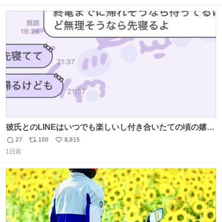
ニング #当時 #廃車 #勿体無い
数
ス
ね
ト
数
数
彼氏とのLINEはいつでも楽しいし付き合いたての頃の嬉し
かったLINEは無限にあるけど(同棲前は1日で各50通くらい
27
100
8,915
返
リ
い
送りあってたし)最近嬉しかったのはこれ
1日前
信
ポ
い
数
ス
ね
ト
数
数