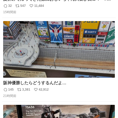
コマ漫画 #Web漫画 #漫画が読めるハッシュタグ
32
547
11,484
返
リ
い
15時間前
信
ポ
い
数
ス
ね
ト
数
数
阪神優勝したらどうするんだよ…
145
3,381
42,912
返
リ
い
21時間前
信
ポ
い
数
ス
ね
ト
数
数