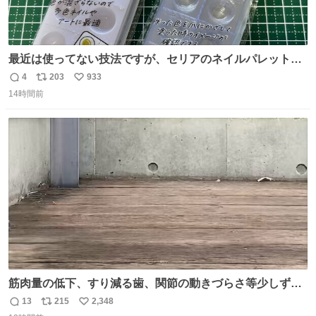
最近は使ってない技法ですが、セリアのネイルパレットの
四隅をハサミで切り落とし、やすりがけすればミニチュア
4
203
933
返
リ
い
食器ができます。 底にストローをカットしたものを接着し
14時間前
信
ポ
い
塗装すれば茶碗になります。素材が塩化ビニルなので接着
数
ス
ね
剤や塗料は対応したものを使うと良いです。 透明はそのま
ト
数
数
までも使えます。
筋肉量の低下、すり減る歯、関節の動きづらさ等少しずつ
現れる変化。 ごはんを細かくすることで #風花 の歯に代わ
13
215
2,348
返
リ
い