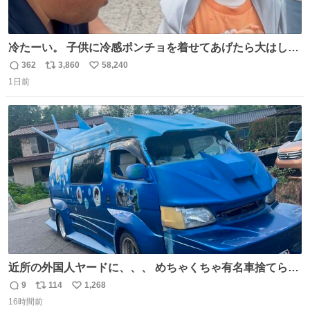
冷たーい。 子供に冷感ポンチョを着せてあげたら大はしゃ
ぎで喜んでくれました。 こんな素敵な代物を提供してくれ
362
3,860
58,240
返
リ
い
た山口県の恩師に感謝。
1日前
信
ポ
い
数
ス
ね
ト
数
数
近所の外国人ヤードに、、、 めちゃくちゃ有名車捨てられ
てました😭 外装ぼろぼろだし、、 中も何にも残ってない
9
114
1,268
返
リ
い
し、、 可哀想に😢😢 今まで数十年お疲れ様でした、、 #バ
16時間前
信
ポ
い