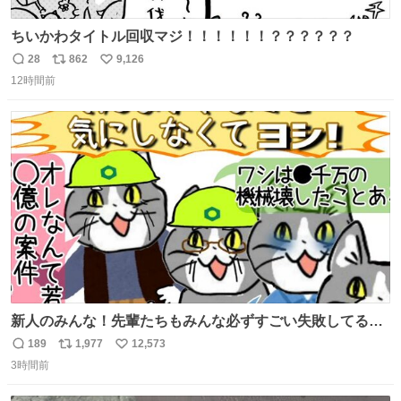
ちいかわタイトル回収マジ！！！！！！？？？？？？
28
862
9,126
返
リ
い
12時間前
信
ポ
い
数
ス
ね
ト
数
数
新人のみんな！先輩たちもみんな必ずすごい失敗してるか
ら、ちいさいことは気にしなくてヨシ！ #現場猫
189
1,977
12,573
返
リ
い
3時間前
信
ポ
い
数
ス
ね