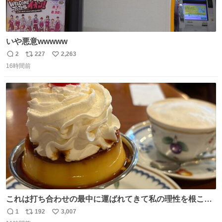
いや悪意wwwww
2
227
2,263
返
リ
い
16時間前
信
ポ
い
数
ス
ね
ト
数
数
これは打ち合わせの最中に運ばれてきて私の理性を根こそ
ぎ奪い去ったプリンの写真です。
1
192
3,007
返
リ
い