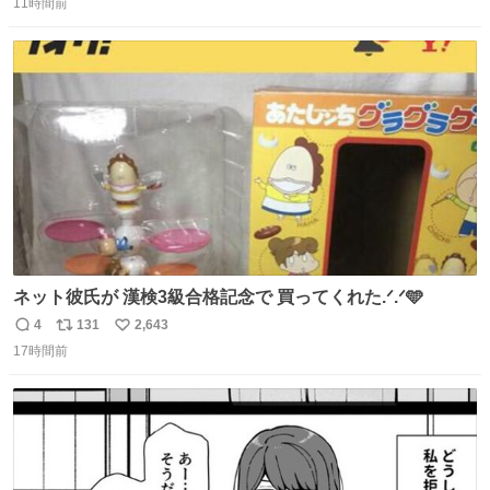
11時間前
信
ポ
い
数
ス
ね
ト
数
数
ネット彼氏が 漢検3級合格記念で 買ってくれた.ᐟ.ᐟ🩵
4
131
2,643
返
リ
い
17時間前
信
ポ
い
数
ス
ね
ト
数
数