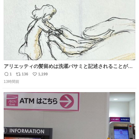
数
アリエッティの髪留めは洗濯バサミと記述されることが多
いですが、もっと小さいプラスチックのクリップです。 バ
1
136
1,199
返
リ
い
ネは使いやすいように強度を調整してあるはず。
13時間前
信
ポ
い
数
ス
ね
ト
数
数