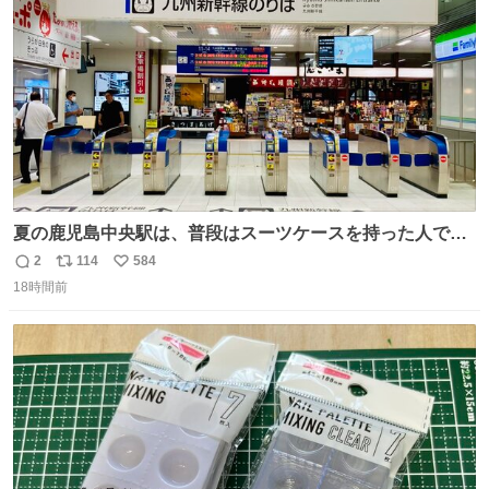
数
夏の鹿児島中央駅は、普段はスーツケースを持った人で溢
れています。 しかし、今日の夕方では、1〜2人しか見ませ
2
114
584
返
リ
い
んでした。 近くの『みやげ横丁』も、お客さんが少なかっ
18時間前
信
ポ
い
たです。 九州新幹線は新水俣駅駅まで復旧しましたが、や
数
ス
ね
はり全線が通れないとキツイですね。 こういう時は、地元
ト
数
数
民が支えましょ。