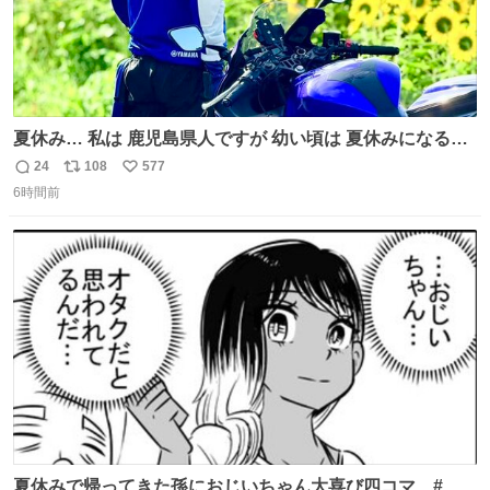
夏休み… 私は 鹿児島県人ですが 幼い頃は 夏休みになると
母の郷… 山梨へ遊びに行くのが楽しみでした 母の実家へ 1
24
108
577
返
リ
い
ヶ月近く泊まって … … 今の私は 医療従事者 お盆休み？ﾅﾆ
6時間前
信
ポ
い
ｿﾚｵｲｼｲﾉ?(笑 … … 子どもの頃 山梨で見た ひまわり畑の風
数
ス
ね
景 淡い記憶 そんな思い出の風景… ありますか？
ト
数
数
夏休みで帰ってきた孫におじいちゃん大喜び四コマ #四