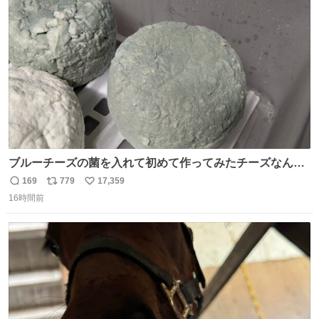
ト
数
数
ブルーチーズの菌を入れて初めて作ってみたチーズなんだ
けど 本能でちょっとヤバいと思っちゃう見た目だな
169
779
17,359
返
リ
い
16時間前
信
ポ
い
数
ス
ね
ト
数
数