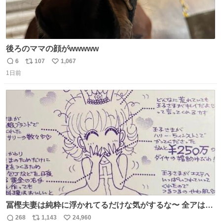
後ろのママの顔がwwwww
6
107
1,067
返
リ
い
1日前
信
ポ
い
数
ス
ね
ト
数
数
冨樫夫妻は純粋に浮かれてるだけな気がするな〜 全アはこ
こに自分の市場価値的なものを上乗せするので、 すっぴん
268
1,143
24,960