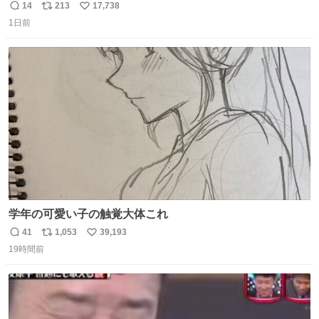
14
213
17,738
返
リ
い
1日前
信
ポ
い
数
ス
ね
ト
数
数
学年の可愛い子の触覚大体これ
41
1,053
39,193
返
リ
い
19時間前
信
ポ
い
数
ス
ね
ト
数
数