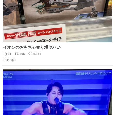
イオンのおもちゃ売り場ヤバい
11
395
4,871
返
リ
い
16時間前
信
ポ
い
数
ス
ね
ト
数
数