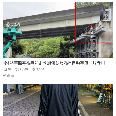
数
ス
ね
ト
数
数
令和8年熊本地震により損傷した九州自動車道 片野川橋
（下り線）の復旧作業を行っています。 タイムラプス動画
98
2,569
9,066
返
リ
い
で、段差が生じた橋桁をジャッキアップしている様子をご
6時間前
信
ポ
い
紹介します。 引き続き、早期復旧に向けて着実に工事を進
数
ス
ね
めてまいります。 #NEXCO西日本 #熊本地震
ト
数
数