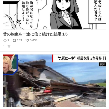
昔の約束を一途に信じ続けた結果 1/6
2
103
5,633
返
リ
い
1日前
信
ポ
い
数
ス
ね
ト
数
数