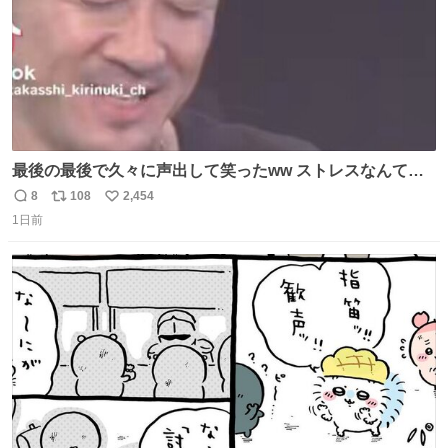
最後の最後で久々に声出して笑ったww ストレスなんて笑
って吹き飛ばせ！！ #水曜日のダウンタウン #大友康平
8
108
2,454
返
リ
い
1日前
信
ポ
い
数
ス
ね
ト
数
数