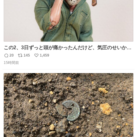
この2、3日ずっと頭が痛かったんだけど、気圧のせいかし
ら…
20
145
1,459
返
リ
い
15時間前
信
ポ
い
数
ス
ね
ト
数
数