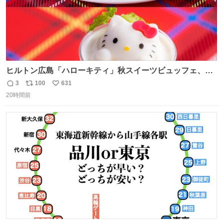
ヒルトン広島「ハローキティ」秋スイーツビュッフェ、栗
ケーキやりんご型シューなど秋の味覚スイーツ - fashion-
3
100
631
返
リ
い
press.net/news/149614
20時間前
信
ポ
い
数
ス
ね
ト
数
数