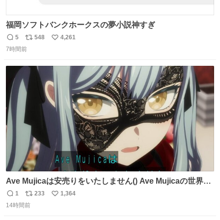
福岡ソフトバンクホークスの夢小説神すぎ
5
548
4,261
返
リ
い
7時間前
信
ポ
い
数
ス
ね
ト
数
数
Ave Mujicaは安売りをいたしません() Ave Mujicaの世界観
が壊れてしまいますわ()
1
233
1,364
返
リ
い
14時間前
信
ポ
い
数
ス
ね