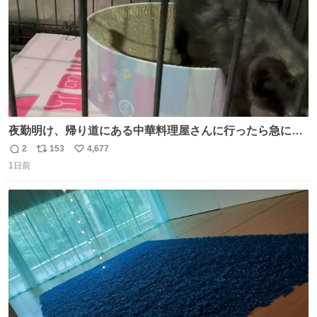
夜勤明け、帰り道にある中華料理屋さんに行ったら急に
「トイレニネコチャンイルヨ！ドウブツスキデショ！」と
2
153
4,677
返
リ
い
言われ(好きだけどさ……)とトイレ行ったらまじで可愛い
1日前
信
ポ
い
猫ちゃんがいた最大級のありがとうありがとうありがとう
数
ス
ね
ね〜〜〜！
ト
数
数