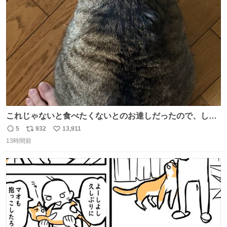
ト
数
数
これじゃないと食べたくないとのお達しだったので、しっ
ぽ置き場係になっている
5
932
13,911
返
リ
い
13時間前
信
ポ
い
数
ス
ね
ト
数
数