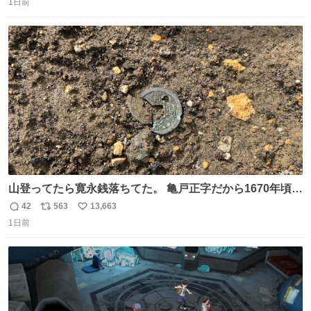
パッサパサなほどええですからね。
1日前
信
ポ
い
数
ス
ね
ト
数
数
山登ってたら寛永銭落ちてた。 亀戸正字だから1670年頃に
鋳造されたもの。
42
563
13,663
返
リ
い
1日前
信
ポ
い
数
ス
ね
ト
数
数