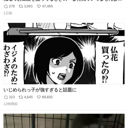
的な演技が毎回シンドい。
278
3,001
47,465
返
リ
い
1日前
信
ポ
い
数
ス
ね
ト
数
数
いじめられっ子が強すぎると話題に
323
4,645
89,692
返
リ
い
12時間前
信
ポ
い
数
ス
ね
ト
数
数