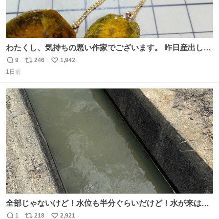
わたくし、気持ちの悪い作家でございます。 昨日産出しま
した胆石をピアスにしました。 とても希少な石です。 割っ
9
246
1,942
返
リ
い
てみたらなかなか綺麗でした。 次回の外来はこれ付けて行
1日前
信
ポ
い
きます。
数
ス
ね
ト
数
数
全部じゃないけど！水位も半分ぐらいだけど！水が来はじ
めたよ！！！ 作業してくれた方々ありがとーーー
1
218
2,921