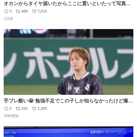
オカンからタイヤ届いたからここに置いといたって写真送
られてきたけど明らかに猫が邪魔くさそうな顔してて草
3
400
7,015
返
リ
い
1日前
信
ポ
い
数
ス
ね
ト
数
数
手ブレ酷い😭 勉強不足でこの子しか知らなかったけど撮っ
てみた😓😓 #TravisJapan #Jリーグ #松倉海斗
5
102
1,305
返
リ
い
20時間前
信
ポ
い
数
ス
ね
ト
数