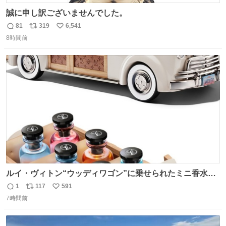
誠に申し訳ございませんでした。
81
319
6,541
返
リ
い
8時間前
信
ポ
い
数
ス
ね
ト
数
数
ルイ・ヴィトン“ウッディワゴン”に乗せられたミニ香水コ
フレ、グラデカラーのフレグランスケースも - fashion-
1
117
591
返
リ
い
press.net/news/149472
7時間前
信
ポ
い
数
ス
ね
ト
数