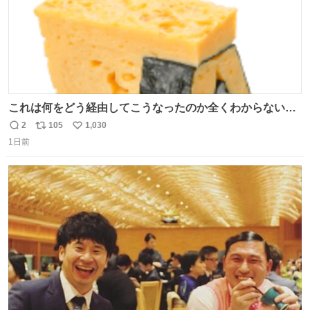
これは何をどう経由してこうなったのか全くわからない構
造のすしざんまいの玉子
2
105
1,030
返
リ
い
1日前
信
ポ
い
数
ス
ね
ト
数
数