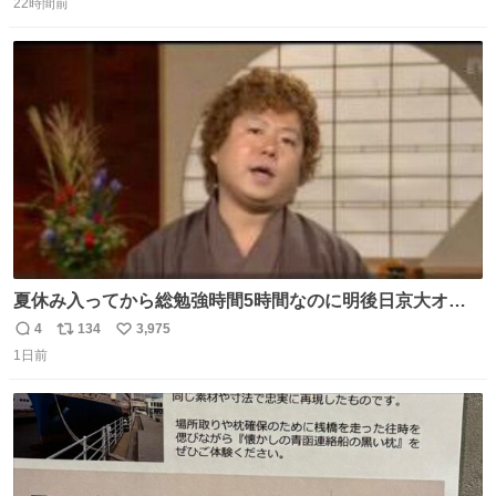
22時間前
信
ポ
い
数
ス
ね
ト
数
数
夏休み入ってから総勉強時間5時間なのに明後日京大オー
プンで今これ
4
134
3,975
返
リ
い
1日前
信
ポ
い
数
ス
ね
ト
数
数