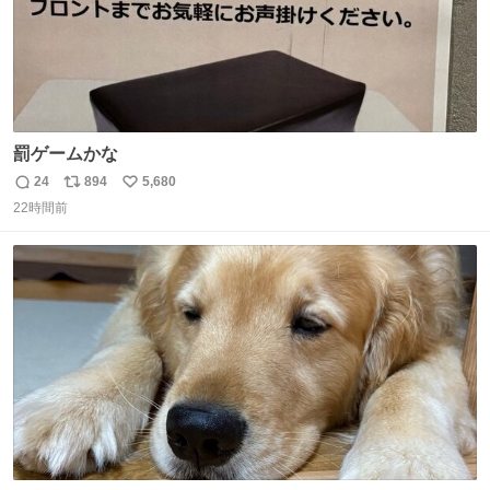
罰ゲームかな
24
894
5,680
返
リ
い
22時間前
信
ポ
い
数
ス
ね
ト
数
数