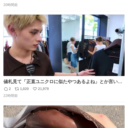
返
リ
い
20時間前
信
ポ
い
数
ス
ね
ト
数
数
値札見て「正直ユニクロに似たやつあるよね」とか言い出
すの好きすぎるWWWWWWWWWWWWW こちら側と同じ
2
1,020
21,979
返
リ
い
感覚助かる🙂‍↕️🙂‍↕️🙂‍↕️
22時間前
信
ポ
い
数
ス
ね
ト
数
数