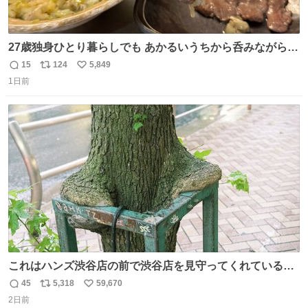
27歳独身ひとり暮らしでも あかるいうちから呑みながらキ
ッチンでひとり焼肉できてしあわせだもん՞ o̴̶̷̥ ̫ o̴̶̷̥ ՞
15
124
5,849
返
リ
い
1日前
信
ポ
い
数
ス
ね
ト
数
数
これはハンズ渋谷店の前で渋谷店を見守ってくれている
「くつろ木」。
45
5,318
59,670
返
リ
い
2日前
信
ポ
い