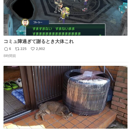
コミュ障過ぎて謝るとき大体これ
6
225
2,902
返
リ
い
8時間前
信
ポ
い
数
ス
ね
ト
数
数