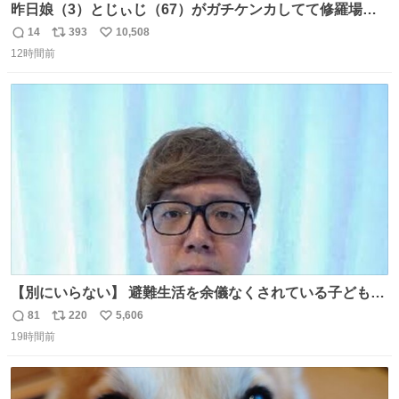
昨日娘（3）とじぃじ（67）がガチケンカしてて修羅場だ
ったんだけど、ふぉるては可能な限り平たくなってまし
14
393
10,508
返
リ
い
た。犬が1番空気読める。
12時間前
信
ポ
い
数
ス
ね
ト
数
数
【別にいらない】 避難生活を余儀なくされている子どもた
ちのためにヒカキンボックス1000個を寄付させていただき
81
220
5,606
返
リ
い
ました
19時間前
信
ポ
い
数
ス
ね
ト
数
数