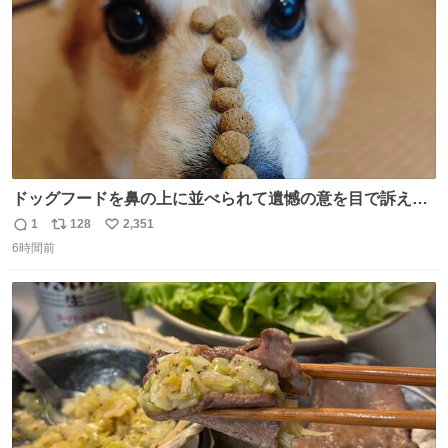
ドッグフードを鼻の上に並べられて遺憾の意を目で訴えて
くるコーギー
1
128
2,351
返
リ
い
6時間前
信
ポ
い
数
ス
ね
ト
数
数