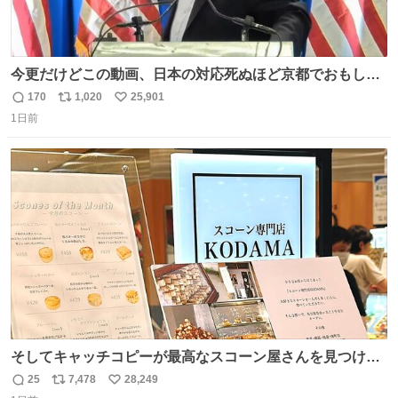
今更だけどこの動画、日本の対応死ぬほど京都でおもしろ
い。 なんなら敬語で丁寧に煽りまくってるの好き。笑
170
1,020
25,901
返
リ
い
1日前
信
ポ
い
数
ス
ね
ト
数
数
そしてキャッチコピーが最高なスコーン屋さんを見つけて
しまったので思わず買い込んでしまった。スコーンなんて
25
7,478
28,249
返
リ
い