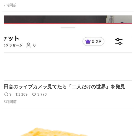
返
リ
い
ー！！！！！！！！！！！！！！！！！！！！！！！！！
7時間前
信
ポ
い
！
数
ス
ね
ト
数
数
田舎のライブカメラ見てたら「二人だけの世界」を発見し
た
9
109
3,770
返
リ
い
3時間前
信
ポ
い
数
ス
ね
ト
数
数