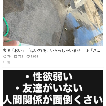
数
客👴「おい」 「はい??あ、いらっしゃいませ」 👴「さっ
きからずっと水出しっぱなしでもったいないだろ」 「静電
79
723
7,968
返
リ
い
気を逃がし、熱くなった地面の温度を下げ、引火事故の防
1日前
信
ポ
い
止の為必要な作業です」 👴「水不足の昨今にもったいない
数
ス
ね
ことをするな!!」 それでは歌います、聞いてください 「井
ト
数
数
戸水」