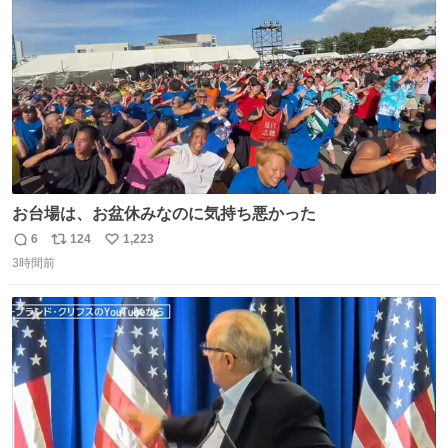
数
お台場は、お盆休みなのに気持ち悪かった
6
124
1,223
返
リ
い
3時間前
信
ポ
い
数
ス
ね
ト
数
数