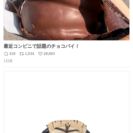
最近コンビニで話題のチョコパイ！
319
1,534
29,063
返
リ
い
1日前
信
ポ
い
数
ス
ね
ト
数
数