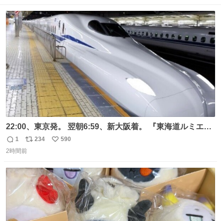
数
ス
ね
ト
数
数
22:00、東京発。 翌朝6:59、新大阪着。 『東海道ルミエー
ルエクスプレス』が今夜、初運行！ 岐阜羽島駅で夜を越す
1
234
590
返
リ
い
東海道新幹線。寝台列車じゃないのに、朝まで新幹線とい
2時間前
信
ポ
い
う、なんだか特別体験😉 #TRAINTRIP #東海道ルミエール
数
ス
ね
エクスプレス
ト
数
数