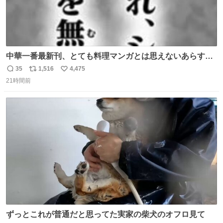
中華一番最新刊、とても料理マンガとは思えないあらすじ
の書き出ししてて最高
35
1,516
4,475
返
リ
い
21時間前
信
ポ
い
数
ス
ね
ト
数
数
ずっとこれが普通だと思ってた実家の柴犬のオフロ見て