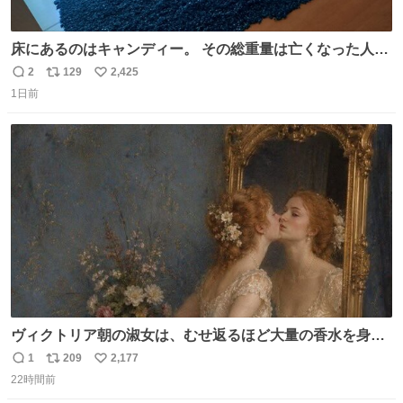
床にあるのはキャンディー。 その総重量は亡くなった人と
同等の重さだそうです。 鑑賞者は一つ持ち帰れますが、亡
2
129
2,425
返
リ
い
くなった人の一部を持ち帰っているような感覚になりまし
1日前
信
ポ
い
た。 勇気を出して口に入れたら、ハッカ味😳✨ #ポーラ美
数
ス
ね
術館
ト
数
数
ヴィクトリア朝の淑女は、むせ返るほど大量の香水を身に
つけるものではないとされていた。それでも香水は、髪や
1
209
2,177
返
リ
い
肌の手入れと同じくらい、ヴィクトリア朝の女性達の美容
22時間前
信
ポ
い
習慣に欠かせないものだった。 当時の香水は、現在私たち