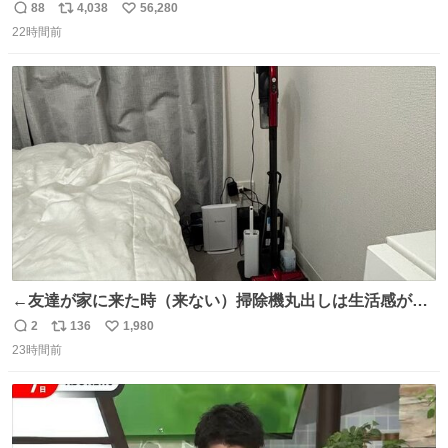
88
4,038
56,280
返
リ
い
22時間前
信
ポ
い
数
ス
ね
ト
数
数
←友達が家に来た時（来ない）掃除機丸出しは生活感が出
てかっこ悪いなぁ →せや
2
136
1,980
返
リ
い
23時間前
信
ポ
い
数
ス
ね
ト
数
数