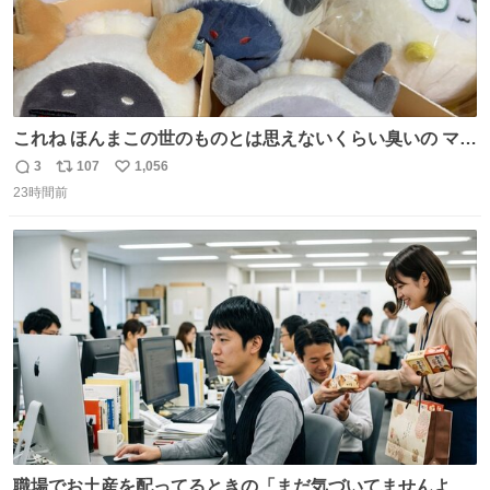
これね ほんまこの世のものとは思えないくらい臭いの マジ
で、死ぬほど、臭い 中に入ってる謎スクイーズのせいなん
3
107
1,056
返
リ
い
だけど
23時間前
信
ポ
い
数
ス
ね
ト
数
数
職場でお土産を配ってるときの「まだ気づいてませんよ」