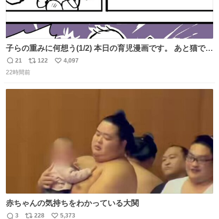
子らの重みに何想う(1/2) 本日の育児漫画です。 あと猫で
す。
21
122
4,097
返
リ
い
22時間前
信
ポ
い
数
ス
ね
ト
数
数
赤ちゃんの気持ちをわかっている大関
3
228
5,373