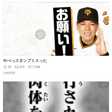
数
ス
ね
が知る香水よりも単純な組成で、その大部分は薔薇、菫、
ト
数
数
ベルガモット、
やべっスタンプミスった
15
273
7,349
返
リ
い
18時間前
信
ポ
い
数
ス
ね
ト
数
数