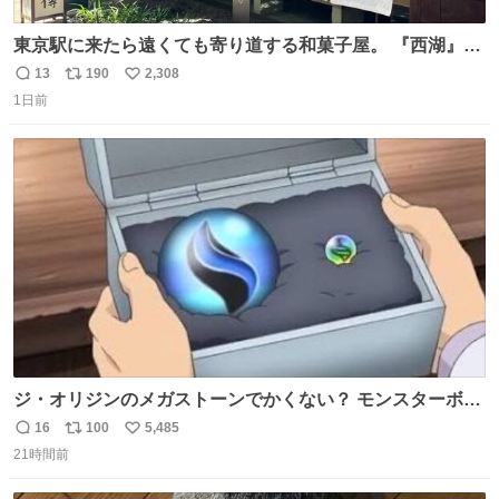
東京駅に来たら遠くても寄り道する和菓子屋。 『西湖』と
いう笹に包まれ、蓮根の粉で出来た生菓子がたまらなく美
13
190
2,308
返
リ
い
味しい。 笹の香りと和三盆の風味、蓮粉のもちもちと特徴
1日前
信
ポ
い
ある食感は唯一無二。
数
ス
ね
ト
数
数
ジ・オリジンのメガストーンでかくない？ モンスターボー
ルと同じくらいの大きさあるけどメガストーンってこんな
16
100
5,485
返
リ
い
にでかいの？
21時間前
信
ポ
い
数
ス
ね