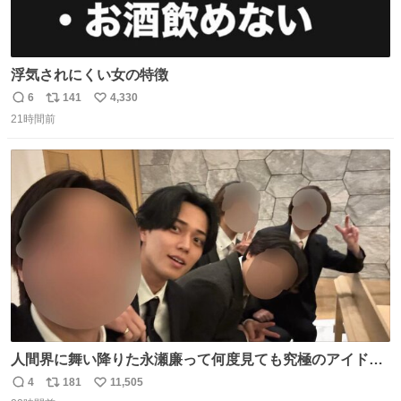
浮気されにくい女の特徴
6
141
4,330
返
リ
い
21時間前
信
ポ
い
数
ス
ね
ト
数
数
人間界に舞い降りた永瀬廉って何度見ても究極のアイドル
過ぎてずっと味する。美味い。
4
181
11,505
返
リ
い