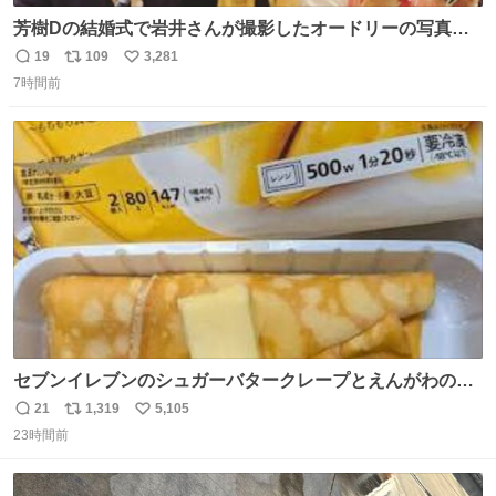
芳樹Dの結婚式で岩井さんが撮影したオードリーの写真が
本当好きなのよね。確か3枚目はもうすでに出来上がって
19
109
3,281
返
リ
い
いる春日さんがウェイターにハイボールを懇願している所
7時間前
信
ポ
い
じゃなかったかな
数
ス
ね
ト
数
数
セブンイレブンのシュガーバタークレープとえんがわの寿
司を探している人へ！ シュガーバタークレープは目黒、品
21
1,319
5,105
返
リ
い
川、蒲田、渋谷、川崎、横浜、鶴見、九州の一部エリア限
23時間前
信
ポ
い
定商品で8月5日に発注が終了したため店舗に置いてあると
数
ス
ね
ころ少ないですが見つけたら即買いです🤩❣️
ト
数