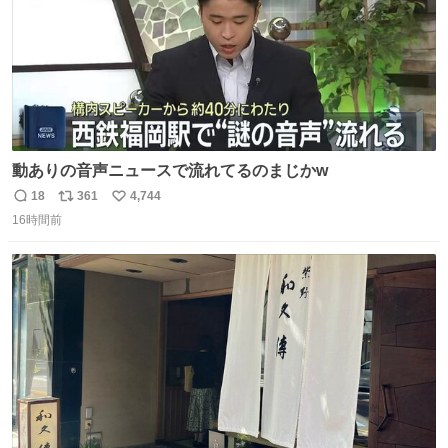
動ありの音声ニュースで流れてるのまじかw
18
361
4,744
返
リ
い
16時間前
信
ポ
い
数
ス
ね
ト
数
数