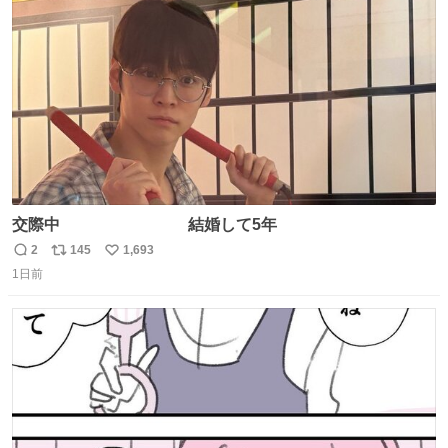
ト
数
数
交際中 結婚して5年
2
145
1,693
返
リ
い
1日前
信
ポ
い
数
ス
ね
ト
数
数