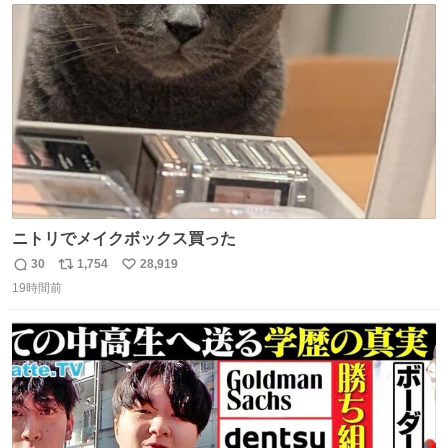
ト
数
数
ニトリでメイクボックス買った
30
1,754
28,919
返
リ
い
19時間前
信
ポ
い
数
ス
ね
ト
数
数