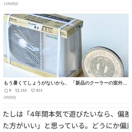
15時間前
信
ポ
い
数
ス
ね
ト
数
数
もう暑くてしょうがないから、 「新品のクーラーの室外機
のミニチュア」 でも見ていってよ
9
153
813
返
リ
い
2時間前
信
ポ
い
数
ス
ね
ト
数
数