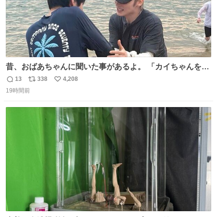
昔、おばあちゃんに聞いた事があるよ。 「カイちゃんをい
じめると、アイツが海から上がって来るぞ。」って。
13
338
4,208
返
リ
い
19時間前
信
ポ
い
数
ス
ね
ト
数
数