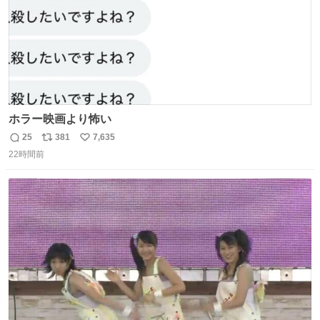
ホラー映画より怖い
25
381
7,635
返
リ
い
22時間前
信
ポ
い
数
ス
ね
ト
数
数