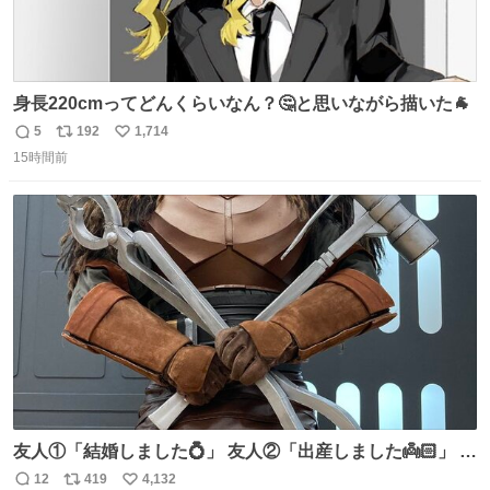
身長220cmってどんくらいなん？🤔と思いながら描いた🐐
5
192
1,714
返
リ
い
15時間前
信
ポ
い
数
ス
ね
ト
数
数
友人①「結婚しました💍」 友人②「出産しました👼🏻」 友
人③「マイホーム建てました🏡」 私「我らの道」
12
419
4,132
返
リ
い