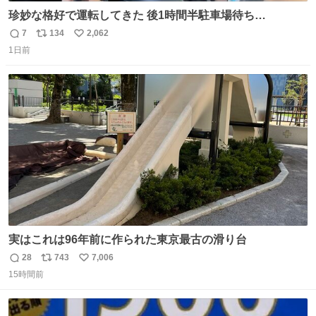
珍妙な格好で運転してきた 後1時間半駐車場待ち…
7
134
2,062
返
リ
い
1日前
信
ポ
い
数
ス
ね
ト
数
数
実はこれは96年前に作られた東京最古の滑り台
28
743
7,006
返
リ
い
15時間前
信
ポ
い
数
ス
ね
ト
数