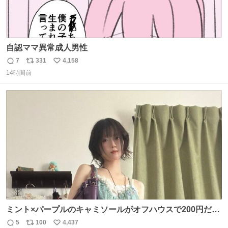
自認ママ異常成人男性
7
331
4,158
返
リ
い
14時間前
信
ポ
い
数
ス
ね
ト
数
数
ミント×パープルのキャミソールがオフハウスで200円だっ
た♩
5
100
4,437
返
リ
い