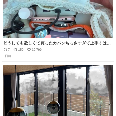
どうしても欲しくて買ったカバンちっさすぎて上手くはめ
ないと荷物入らん。女のカバンってなんでこんなちっさい
7
150
10,700
返
リ
い
の
1日前
信
ポ
い
数
ス
ね
ト
数
数