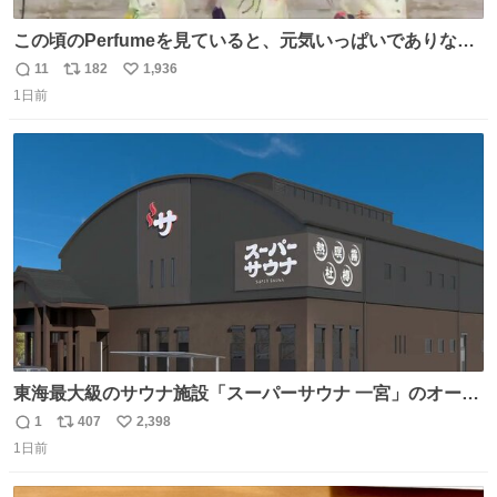
この頃のPerfumeを見ていると、元気いっぱいでありなが
ら決して感情に任せすぎることなく、しっかりと制御され
11
182
1,936
返
リ
い
たダンスであることに新鮮に驚く。3人のあげた足の向き
1日前
信
ポ
い
や角度とか本当に細かな部分まできっちりと揃っていてそ
数
ス
ね
こから積み重ねてきた努力や練習量が見て取れる…
ト
数
数
東海最大級のサウナ施設「スーパーサウナ 一宮」のオープ
ン日が2026年9月8日に決定‼️ 5種類の本格サウナや4種類の
1
407
2,398
返
リ
い
⽔⾵呂、約50名が同時に休息できる休憩スペースなど、男
1日前
信
ポ
い
性が求める設備を極限まで突き詰めた「サウナの理想郷」
数
ス
ね