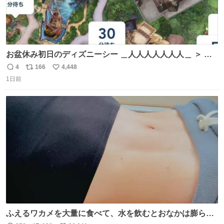
お盆休み初日のディズニーシー ＿人人人人人人人＿ ＞ 空
い て る！＜ ￣^Y^Y^Y^Y^ Y￣
4
166
4,448
返
リ
い
1日前
信
ポ
い
数
ス
ね
ト
数
数
ふえるワカメを大量に食べて、水を飲むとおなかは膨ら