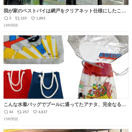
我が家のベストバイは網戸をクリアネット仕様にしたこ
と。網目が細かいから虫の侵入は一切許さないし、見た目
3
103
1,863
返
リ
い
もクリアで網戸の存在を感じない。特筆すべきはその値
18時間前
信
ポ
い
段。家全体(9箇所)でも3万円でお釣りが来るという超最強
数
ス
ね
コスパ。これから家を建てる方は迷わず採用してほしい。
ト
数
数
こんな水着バッグでプールに通ってたアナタ、完全なる同
世代（笑） #70年代 #80年代 #昭和レトロ
44
257
4,637
返
リ
い
15時間前
信
ポ
い
数
ス
ね