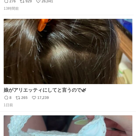
む・・・・！？ ⚠️よい子は絶対マネしないでね⚠️ #夏休み
276
929
26,041
返
リ
い
の自由研究
13時間前
信
ポ
い
数
ス
ね
ト
数
数
娘がアリエッティにしてと言うので🌿
8
265
17,239
返
リ
い
1日前
信
ポ
い
数
ス
ね
ト
数
数