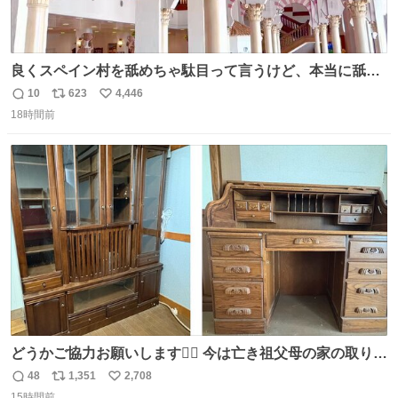
良くスペイン村を舐めちゃ駄目って言うけど、本当に舐め
ちゃ行けないのはスペィン村ホテル🏛🏨 だってロビーから
10
623
4,446
返
リ
い
中庭抜けるだけでこの有様🤩 ディズニーホテル泊まってる
18時間前
信
ポ
い
場所じゃない。 5年振りの志摩スペイン村パルケエスパー
数
ス
ね
ニャは益々素晴らしい場所になってる
ト
数
数
どうかご協力お願いします🙇‍♂️ 今は亡き祖父母の家の取り壊
しが決まり、どうしても処分して欲しくない食器棚と机の
48
1,351
2,708
返
リ
い
引き取り手を探しております この2つは私の祖母が当初一
15時間前