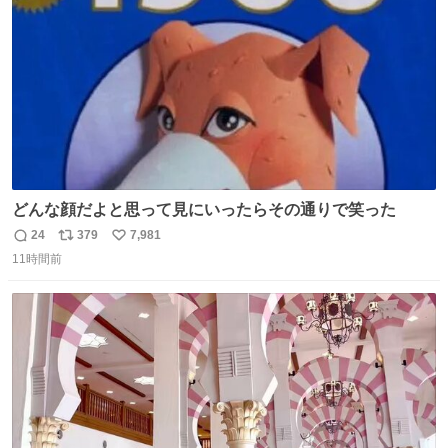
数
どんな顔だよと思って見にいったらその通りで笑った
24
379
7,981
返
リ
い
11時間前
信
ポ
い
数
ス
ね
ト
数
数