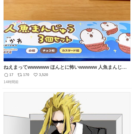
😍😍😍 ⬇️詳細ページ⬇️ supersento.com/chubu/aichi/ic…
ト
数
数
ねえまってwwwwww ほんとに怖いwwwww 人魚まんじゅ
う買ってきたから私も永遠のいのちを…ぐへへ…と思いな
17
170
3,520
返
リ
い
がら1つ食べたら 奥歯欠けたんだけど！！！！？？？ しか
14時間前
信
ポ
い
もガッツリ😭 まんじゅうだよ？？？？？？ ガリッて言っ
数
ス
ね
たから何？と思って口から出したら自分の歯wwwwww セ
ト
数
数
イレーンの呪いじゃん😭