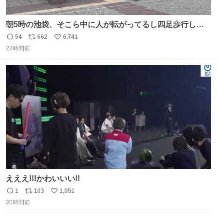
朝5時の池袋、そこら中に人が転がってるし四足歩行して
る人もいるしで良い街だ
54
662
6,741
返
リ
い
22時間前
信
ポ
い
数
ス
ね
ト
数
数
えええ!!!かわいいい!!
1
103
1,051
返
リ
い
20時間前
信
ポ
い
数
ス
ね