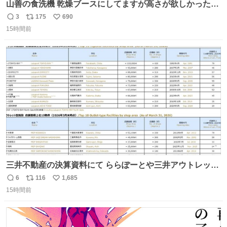
山善の食洗機 乾燥ブースにしてますが高さが欲しかったの
でコレクションケースを置くだけのツルセコ改造 扉が手前
3
175
690
返
リ
い
に開き天井の温度もしっかり上がるのでかなり使いやすく
15時間前
信
ポ
い
なりました😎
数
ス
ね
ト
数
数
三井不動産の決算資料にて ららぽーとや三井アウトレット
パークの店舗別売上高（2025年度）が一部判明
6
116
1,685
返
リ
い
15時間前
信
ポ
い
数
ス
ね
ト
数
数