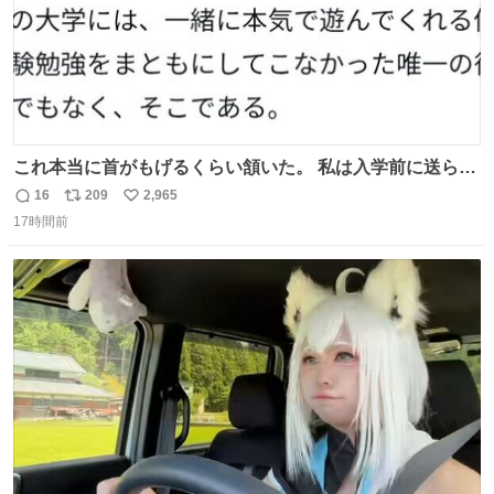
これ本当に首がもげるくらい頷いた。 私は入学前に送られ
てきた、大学のサークル紹介冊子を見た時点で終わりを感
16
209
2,965
返
リ
い
じたので、女子大でもないくせに偏差値の高い大学のイン
17時間前
信
ポ
い
カレサークルに突撃して所属するという奇行で事なきを得
数
ス
ね
た。 高偏差値に行けないならせめてそれくらいした方が予
ト
数
数
後がいいです。 https://t.co/9nMHIrETkw