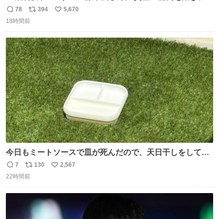
「令和のブラックマンデー」で2億6000万円の含み損を抱
78
394
5,670
返
リ
い
えても生き残った男が、血と汗で掴んだ「相場の8箇条」
18時間前
信
ポ
い
です。 1. 朝の急落は「買い」、朝の急騰は「売り」。 2.
数
ス
ね
午後の急騰は追わない。午後の急落は翌朝に狙う。
ト
数
数
今日もミートソースで皿が死んだので、天日干しをしてい
ます🍝 ありがとう先人の知恵
7
130
2,567
返
リ
い
22時間前
信
ポ
い
数
ス
ね
ト
数
数