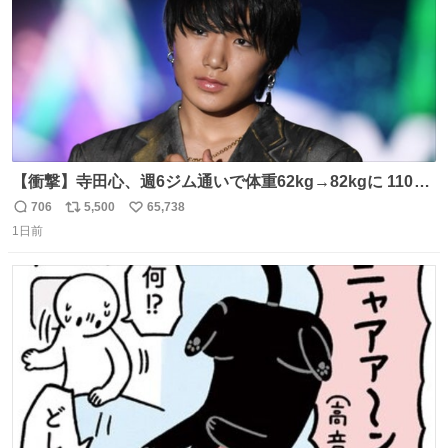
【衝撃】寺田心、週6ジム通いで体重62kg→82kgに 110kg
のベンチプレス持ち上げる姿披露
706
5,500
65,738
返
リ
い
news.livedoor.com/article/detail… 元々自重のみだった
1日前
信
ポ
い
が、更に筋肉を大きくするためジム通いを開始。筋肉増量
数
ス
ね
のためおにぎり10個、ゼリー飲料3～4本、パスタと毎日4
ト
数
数
千kcalオーバーの食事を摂取し、増量したという。