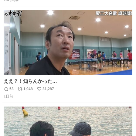
信
ポ
い
目惚れで購入したもので、祖母はc型肝炎で58歳という若
数
ス
ね
さで亡くなりましたが、この家具達をとても大切にしてお
ト
数
数
りました 続く↓
ええ？！知らんかった…
53
1,948
31,287
返
リ
い
1日前
信
ポ
い
数
ス
ね
ト
数
数