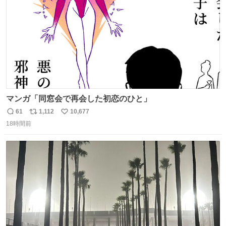
マンガ「同窓会で再会した初恋のひと」
61
1,112
10,677
返
リ
い
18時間前
信
ポ
い
数
ス
ね
ト
数
数