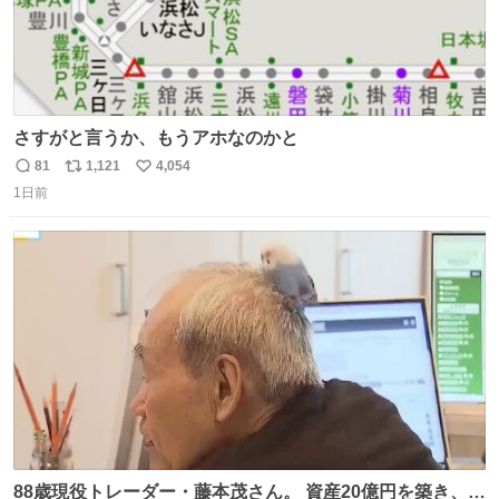
さすがと言うか、もうアホなのかと
81
1,121
4,054
返
リ
い
1日前
信
ポ
い
数
ス
ね
ト
数
数
88歳現役トレーダー・藤本茂さん。 資産20億円を築き、