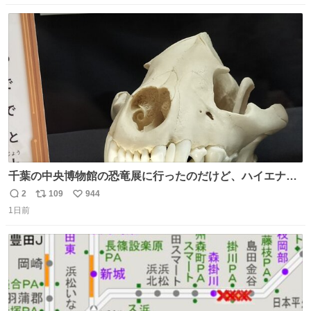
数
ス
ね
ト
数
数
千葉の中央博物館の恐竜展に行ったのだけど、ハイエナの
鼻の奥の構造が素敵すぎて張り付いてしまった
2
109
944
返
リ
い
1日前
信
ポ
い
数
ス
ね
ト
数
数