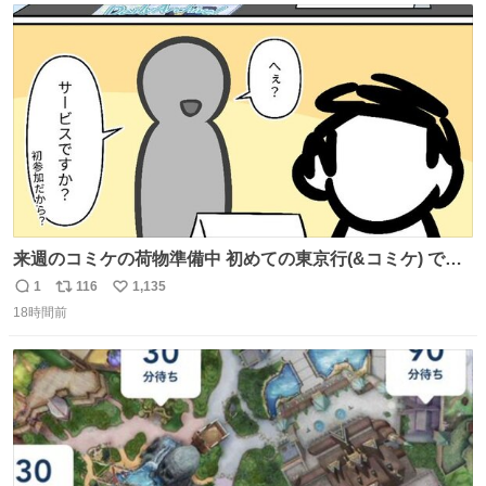
ト
数
数
来週のコミケの荷物準備中 初めての東京行(&コミケ) です
#C108
1
116
1,135
返
リ
い
18時間前
信
ポ
い
数
ス
ね
ト
数
数