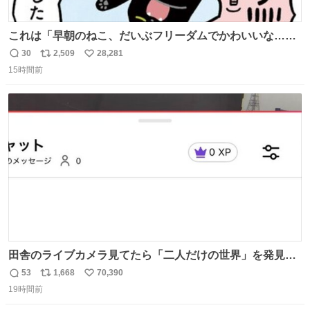
これは「早朝のねこ、だいぶフリーダムでかわいいな…」
の絵日記です🎐
30
2,509
28,281
返
リ
い
15時間前
信
ポ
い
数
ス
ね
ト
数
数
田舎のライブカメラ見てたら「二人だけの世界」を発見し
た
53
1,668
70,390
返
リ
い
19時間前
信
ポ
い
数
ス
ね