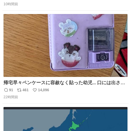
10時間前
信
ポ
い
数
ス
ね
ト
数
数
帰宅早々ペンケースに容赦なく貼った幼児... 口には出さぬ
が勿体無い精神で心がざわつく.....ッ
91
461
14,096
返
リ
い
22時間前
信
ポ
い
数
ス
ね
ト
数
数