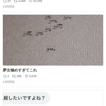
めたよ！！！ 作業してくれた方々ありがとーーー
24
2,568
35,349
返
リ
い
ー！！！！！！！！！！！！！！！！！！！！！！！！！
23時間前
信
ポ
い
！
数
ス
ね
ト
数
数
夢女極めすぎてこれ
2
286
4,539
返
リ
い
13時間前
信
ポ
い
数
ス
ね
ト
数
数