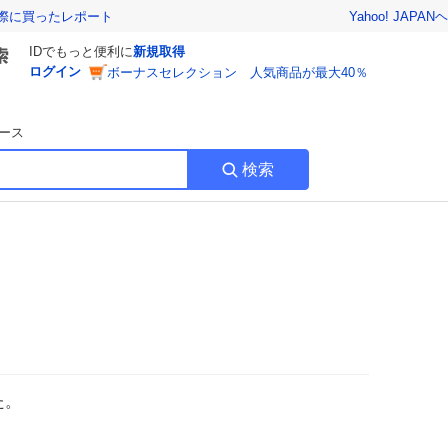
Yahoo! JAPAN
ヘ
実際に買ったレポート
IDでもっと便利に
新規取得
ログイン
ボーナスセレクション 人気商品が最大40％
ース
検索
た。