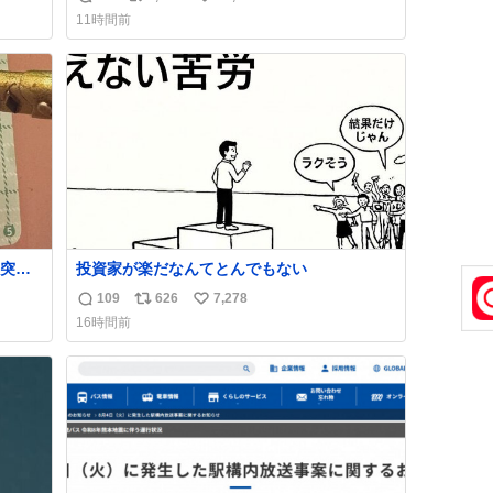
返
リ
い
11時間前
信
ポ
い
数
ス
ね
ト
数
数
突き
投資家が楽だなんてとんでもない
109
626
7,278
返
リ
い
16時間前
信
ポ
い
数
ス
ね
ト
数
数