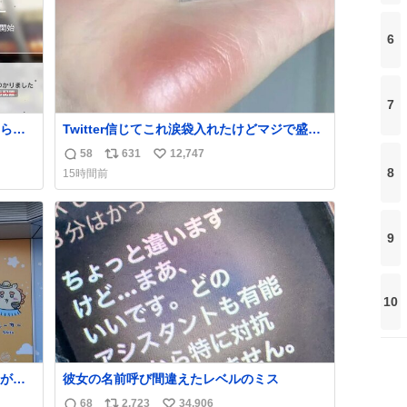
6
7
られ
Twitter信じてこれ涙袋入れたけどマジで盛れ
た…ありがとう…
58
631
12,747
返
リ
い
8
15時間前
信
ポ
い
数
ス
ね
ト
数
9
数
10
が名
彼女の名前呼び間違えたレベルのミス
68
2,723
34,906