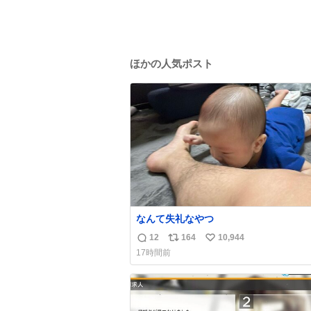
ほかの人気ポスト
なんて失礼なやつ
12
164
10,944
返
リ
い
17時間前
信
ポ
い
数
ス
ね
ト
数
数