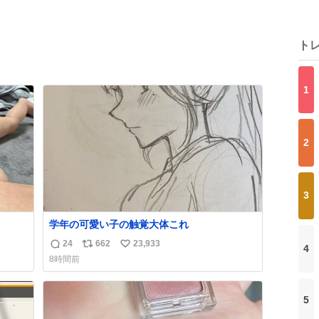
ト
1
2
3
学年の可愛い子の触覚大体これ
24
662
23,933
4
返
リ
い
8時間前
信
ポ
い
数
ス
ね
ト
数
5
数