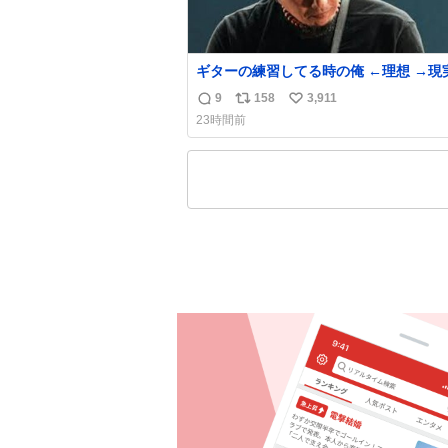
ギターの練習してる時の俺 ←理想 →現
9
158
3,911
返
リ
い
23時間前
信
ポ
い
数
ス
ね
ト
数
数