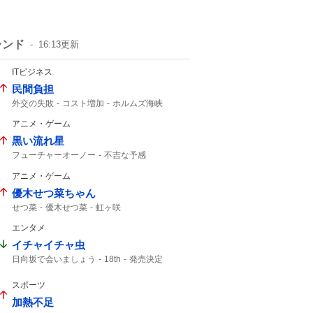
レンド
16:13
更新
ITビジネス
民間負担
外交の失敗
コスト増加
ホルムズ海峡
アニメ・ゲーム
黒い流れ星
フューチャーオーノー
不吉な予感
オキシ漬け
ラッコ先生
アニメ・ゲーム
優木せつ菜ちゃん
せつ菜
優木せつ菜
虹ヶ咲
エンタメ
イチャイチャ虫
日向坂で会いましょう
18th
発売決定
9月30
スポーツ
加熱不足