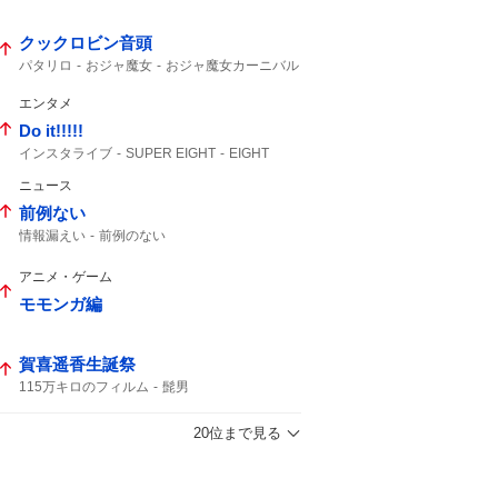
クックロビン音頭
パタリロ
おジャ魔女
おジャ魔女カーニバル
カーニバル
エンタメ
Do it!!!!!
インスタライブ
SUPER EIGHT
EIGHT
大倉さん
インスタ
ニュース
前例ない
情報漏えい
前例のない
アニメ・ゲーム
モモンガ編
賀喜遥香生誕祭
115万キロのフィルム
髭男
20位まで見る