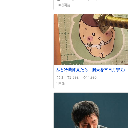
返
リ
い
13時間前
信
ポ
い
数
ス
ね
ト
数
数
ふと冷蔵庫見たら、脳天を三日月宗近に
刺されてるくりまんじゅうパイセンが
1
392
4,996
返
リ
い
1日前
信
ポ
い
数
ス
ね
ト
数
数