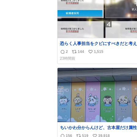
恐らく人事担当をクビにすべきだと考え
るが‥‥‥
2
144
1,515
返
リ
い
23時間前
信
ポ
い
数
ス
ね
ト
数
数
ちいかわ分からんけど、古本屋だけ属性
前になってるのはどういうこと？
156
519
39,918