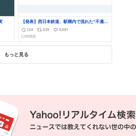
実
【発表】西日本鉄道、駅構内で流れた“不適切
音声”に声明「被害届も検討」
124
639
4,097
返
リ
い
news.livedoor.com/article/detail… 4日に西
12時間前
鉄福岡（天神）駅および薬院駅で発生した駅
信
ポ
い
構内放送事案について声明を公表した。「第
数
ス
ね
三者によって駅構内放送設備に外部から不正
ト
数
もっと見る
に音声が流された可能性も含めて確認を実
数
施」と説明した。