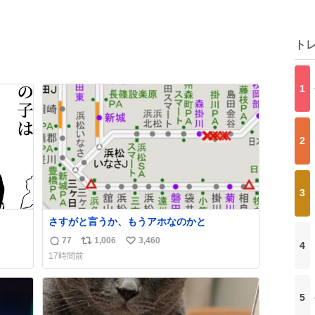
ト
1
2
3
さすがと言うか、もうアホなのかと
77
1,006
3,460
4
返
リ
い
17時間前
信
ポ
い
数
ス
ね
ト
数
5
数