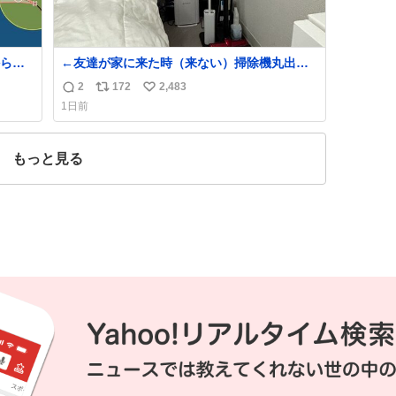
ら、
←友達が家に来た時（来ない）掃除機丸出し
は生活感が出てかっこ悪いなぁ →せや
2
172
2,483
返
リ
い
1日前
信
ポ
い
数
ス
ね
ト
数
もっと見る
数