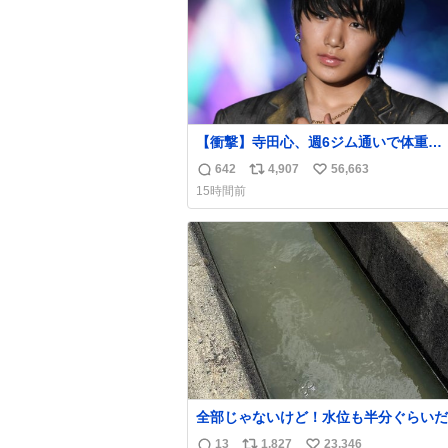
【衝撃】寺田心、週6ジム通いで体重
62kg→82kgに 110kgのベンチプレス
642
4,907
56,663
返
リ
い
げる姿披露
15時間前
news.livedoor.com/article/detail… 元々自重
信
ポ
い
のみだったが、更に筋肉を大きくするた
数
ス
ね
ム通いを開始。筋肉増量のためおにぎり
ト
数
個、ゼリー飲料3～4本、パスタと毎日4千
数
オーバーの食事を摂取し、増量したとい
全部じゃないけど！水位も半分ぐらいだ
ど！水が来はじめたよ！！！ 作業して
13
1,827
23,346