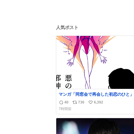
人気ポスト
マンガ「同窓会で再会した初恋のひと」
40
736
6,392
返
リ
い
7時間前
信
ポ
い
数
ス
ね
ト
数
数