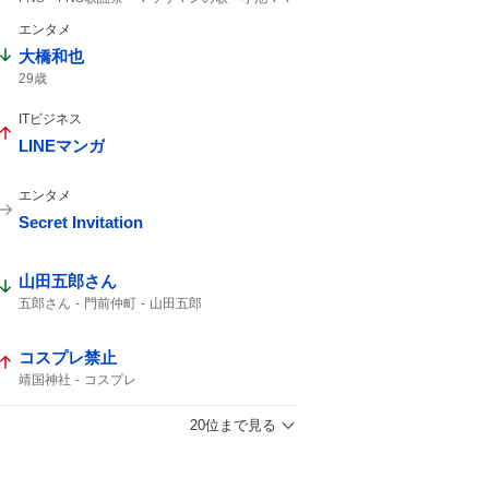
風磨
マッサマン
マッサマンママ
エンタメ
大橋和也
29歳
ITビジネス
LINEマンガ
エンタメ
Secret Invitation
山田五郎さん
五郎さん
門前仲町
山田五郎
コスプレ禁止
靖国神社
コスプレ
20位まで見る