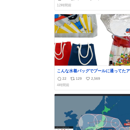
返
リ
い
方々ありがとーーー
12時間前
ー！！！！！！！！！！！！！！！！！
信
ポ
い
！！！！！！！
数
ス
ね
ト
数
数
こんな水着バッグでプールに通ってたア
タ、完全なる同世代（笑） #70年代 #
22
129
2,569
返
リ
い
代 #昭和レトロ
4時間前
信
ポ
い
数
ス
ね
ト
数
数