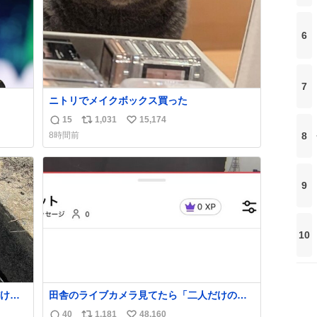
6
7
ニトリでメイクボックス買った
持ち上
15
1,031
15,174
返
リ
い
8
8時間前
信
ポ
い
めジ
数
ス
ね
10
ト
数
kcal
9
数
う。
10
け
田舎のライブカメラ見てたら「二人だけの世
くれた
界」を発見した
40
1,181
48,160