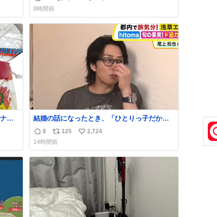
返
リ
い
8時間前
！！
信
ポ
い
数
ス
ね
ト
数
数
ナ
結婚の話になったとき、「ひとりっ子だから
80年
僕が諦めた瞬間に一族が潰える」「死ぬとき1
8
125
2,724
返
リ
い
人とか嫌」だから結婚願望は"ある"って答え
14時間前
たものの、結局「（結婚は）向いてねぇのか
信
ポ
い
もしれない」で締める北山くん、きっといろ
数
ス
ね
いろ考えて言葉を選んで、まるく収めてくれ
ト
数
たんだなと思った
数