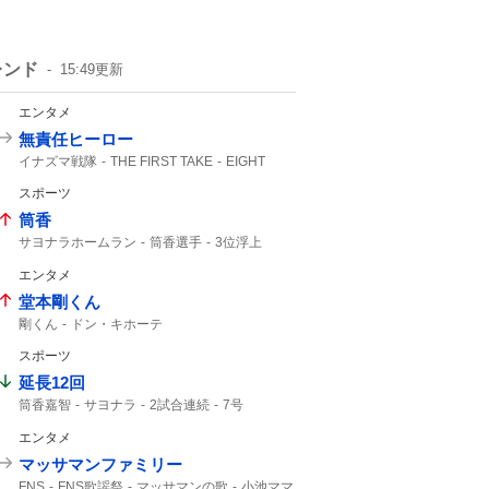
レンド
15:49
更新
エンタメ
無責任ヒーロー
イナズマ戦隊
THE FIRST TAKE
EIGHT
FIRST TAKE
SUPER EIGHT
スポーツ
させてもらいました
筒香
サヨナラホームラン
筒香選手
3位浮上
筒香嘉智
筒香が
馬場皐輔
Aクラス
エンタメ
サヨナラ勝ち
ベイスターズ
サヨナラ
47分
ハマスタ
10号
DeNA
借金完済
堂本剛くん
初勝利
延長戦
剛くん
ドン・キホーテ
スポーツ
延長12回
筒香嘉智
サヨナラ
2試合連続
7号
勝ち越し
ホームラン
エンタメ
マッサマンファミリー
FNS
FNS歌謡祭
マッサマンの歌
小池ママ