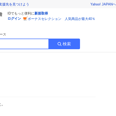
Yahoo! JAPAN
ヘ
支援先を見つけよう
IDでもっと便利に
新規取得
ログイン
ボーナスセレクション 人気商品が最大40％
ース
検索
た。