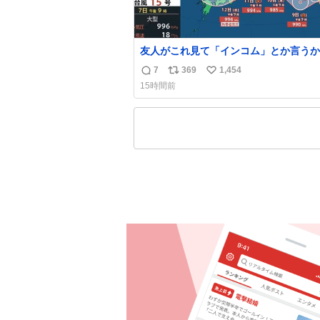
友人がこれ見て「インコム」とか言うか
もうそれにしか見えなくなっちゃった。
7
369
1,454
返
リ
い
15時間前
信
ポ
い
数
ス
ね
ト
数
数