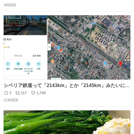
返
リ
い
ソフトなので辛いです😭 数十年後にはCDゲームソフト、
3時間前
信
ポ
い
みなこうなってしまうのでしょうか。。
数
ス
ね
ト
数
数
シベリア鉄道って「2143km」とか「2145km」みたいに、
モスクワからの距離名そのままの駅名があるんですね。
3
117
1,749
返
リ
い
21時間前
信
ポ
い
数
ス
ね
ト
数
数