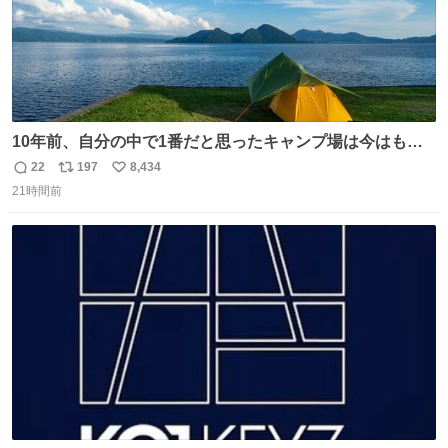
10年前、自分の中で1番だと思ったキャンプ場は今はもう
ない
22
197
8,434
返
リ
い
21時間前
信
ポ
い
数
ス
ね
ト
数
数