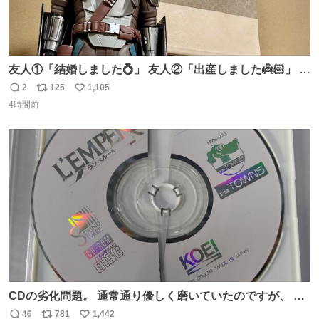
友人①「結婚しました💍」 友人②「出産しました👼🏻」 友
人③「マイホーム建てました🏡」 私「ｺｽﾄｺのﾃﾞｨﾝ・ｼﾞｬﾘﾝ
2
125
1,105
返
リ
い
さんを床の間に飾ってみました」
4時間前
信
ポ
い
数
ス
ね
ト
数
数
CDの劣化問題。 通常通り優しく磨いていたのですが、 薄
い氷のようにバリッと割れてしまいました。。 中々高価な
46
781
1,442