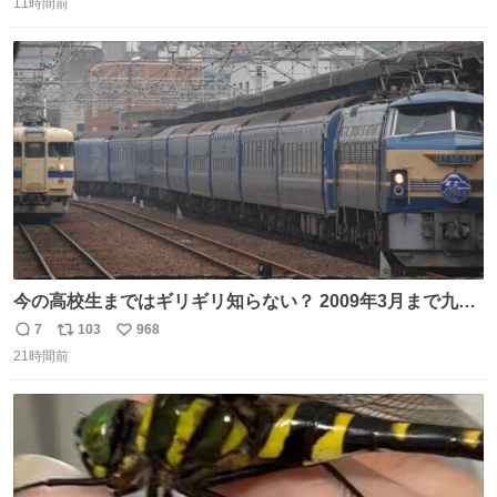
のだけども 女の子ずっとママの側から離れない…⁉️ 手を繋
11時間前
信
ポ
い
がなくてもうろちょろしないしママが歩いたらピクミンみ
数
ス
ね
たいにﾄﾃﾄﾃついてってるし逃走しないし脱走しないし逃げ
ト
数
数
ないし走ら文字数
今の高校生まではギリギリ知らない？ 2009年3月まで九州
に寝台特急が走っていたことを
7
103
968
返
リ
い
21時間前
信
ポ
い
数
ス
ね
ト
数
数