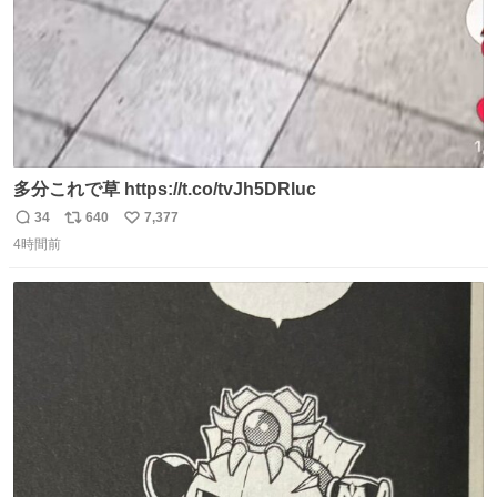
多分これで草 https://t.co/tvJh5DRluc
34
640
7,377
返
リ
い
4時間前
信
ポ
い
数
ス
ね
ト
数
数