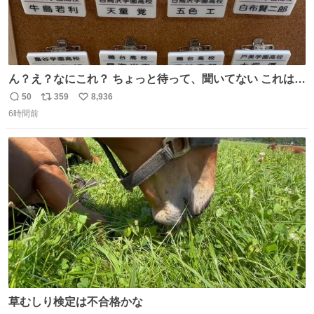
ん？え？なにこれ？ ちょっと待って、聞いてない これは販
売されているのもですか？
50
359
8,936
返
リ
い
6時間前
信
ポ
い
数
ス
ね
ト
数
数
草むしり検定は不合格かな