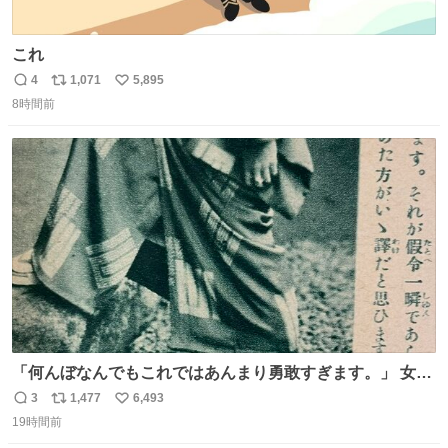
これ
4
1,071
5,895
返
リ
い
8時間前
信
ポ
い
数
ス
ね
ト
数
数
「何んぼなんでもこれではあんまり勇敢すぎます。」 女性
の立ち振る舞い指南コーナーで、大股を「下品」や「はし
3
1,477
6,493
返
リ
い
たない」という言葉を使わず「勇敢すぎます」と洒落っ気
19時間前
信
ポ
い
たっぷりにたしなめる当時の言葉選びよ 勇敢すぎます、使