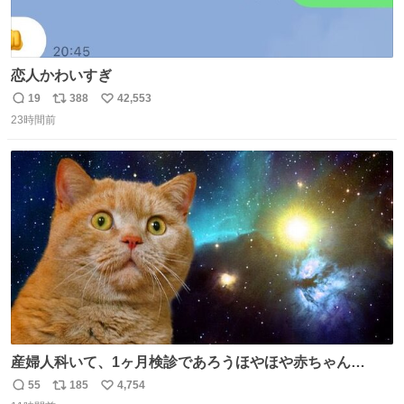
恋人かわいすぎ
19
388
42,553
返
リ
い
23時間前
信
ポ
い
数
ス
ね
ト
数
数
産婦人科いて、1ヶ月検診であろうほやほや赤ちゃん👩‍🍼
と推定2,3歳の女の子👧🏻をワンオペで連れてるママがいる
55
185
4,754
返
リ
い