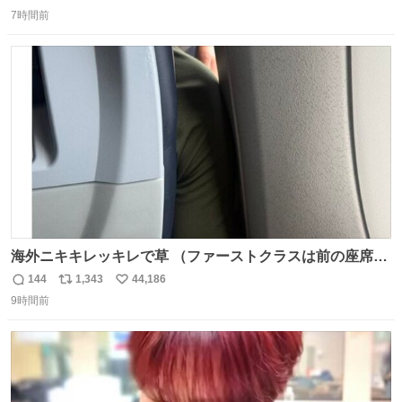
返
リ
い
7時間前
信
ポ
い
数
ス
ね
ト
数
数
海外ニキキレッキレで草 （ファーストクラスは前の座席で
あるため）
144
1,343
44,186
返
リ
い
9時間前
信
ポ
い
数
ス
ね
ト
数
数