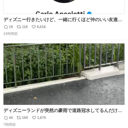
ディズニー行きたいけど、一緒に行くほど仲のいい友達が
居ない… ほんでこれ
19
118
6,018
返
リ
い
16時間前
信
ポ
い
数
ス
ね
ト
数
数
ディズニーランドが突然の豪雨で道路冠水してるんだけど
☔️ この雨で今年初のミッションクールダウン中止。幾ら何
44
160
1,670
返
リ
い
でもやばすぎだろ...
7時間前
信
ポ
い