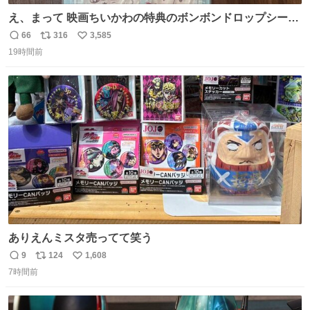
え、まって 映画ちいかわの特典のボンボンドロップシール
もうメルカリにでてるやん #ちいかわ
66
316
3,585
返
リ
い
19時間前
信
ポ
い
数
ス
ね
ト
数
数
ありえんミスタ売ってて笑う
9
124
1,608
返
リ
い
7時間前
信
ポ
い
数
ス
ね
ト
数