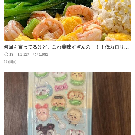
何回も言ってるけど、これ美味すぎんの！！！低カロリー
で満足感エグいから一生食べてる😭
13
117
1,681
返
リ
い
6時間前
信
ポ
い
数
ス
ね
ト
数
数