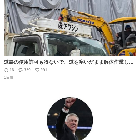
道路の使用許可も得ないで、道を塞いだまま解体作業して
る。 写真を撮ろうとしたら「勝手に写真撮るな馬鹿野郎」
16
329
991
返
リ
い
と罵倒されるなど。
1日前
信
ポ
い
数
ス
ね
ト
数
数