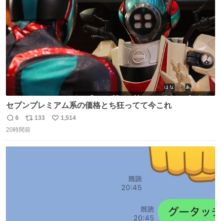
数
セブンプレミアム系の価格とち狂ってて今これ
6
133
1,514
返
リ
い
20時間前
信
ポ
い
数
ス
ね
ト
数
数