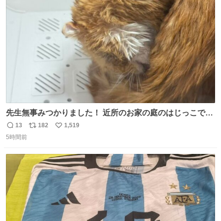
ト
数
数
先生無事みつかりました！ 近所のお家の庭のはじっこでう
ずくまってました💦 拡散してくれたり探してくれたみなさ
13
182
1,519
返
リ
い
ん本当にありがとございます！ 飛び出し防止柵を増やして
5時間前
信
ポ
い
先生とちょびが怖い思いをしないでいいようにしようと思
数
ス
ね
う！
ト
数
数