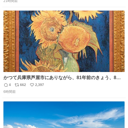
21時間前
信
ポ
い
数
ス
ね
ト
数
数
かつて兵庫県芦屋市にありながら、81年前のきょう、8月6
日の阪神大空襲の折に残念ながら焼失した、 #ゴッホ の幻
4
662
2,397
返
リ
い
の「 #ヒマワリ 」。 当館は、東京都にある武者小路実篤記
6時間前
信
ポ
い
念館にご協力いただき、当時発行されたカラー印刷画集よ
数
ス
ね
り陶板で原寸大に再現し、2014年より展示しています。 #
ト
数
数
大塚国際美術館