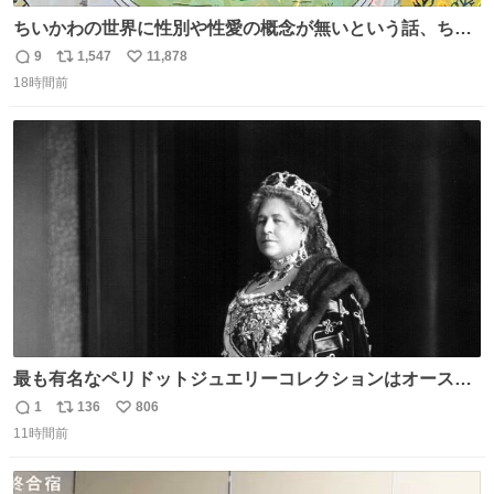
ちいかわの世界に性別や性愛の概念が無いという話、ちい
かわタロットでも恋人・女帝・女教皇あたりは性別を意識
9
1,547
11,878
返
リ
い
させないように描かれてるんだよね。かなり徹底している
18時間前
信
ポ
い
印象。
数
ス
ね
ト
数
数
最も有名なペリドットジュエリーコレクションはオースト
リア大公妃イザベラが所有していたもの。一時期キッチン
1
136
806
返
リ
い
ペーパーに包んで保管されていたことに衝撃💥を受けた。
11時間前
信
ポ
い
数
ス
ね
ト
数