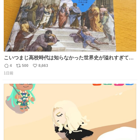
こいつまじ高校時代は知らなかった世界史が溢れすぎてて
𝑩𝑰𝑮 𝑳𝑶𝑽𝑬＿＿
4
500
8,663
返
リ
い
1日前
信
ポ
い
数
ス
ね
ト
数
数