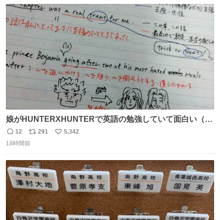
数
ス
ね
っていきたい… （昭和4年婦人倶楽部新年号より）
ト
数
数
娘がHUNTERXHUNTERで英語の勉強していて面白い（娘
の許可済み）
12
291
5,342
返
リ
い
18時間前
信
ポ
い
数
ス
ね
ト
数
数