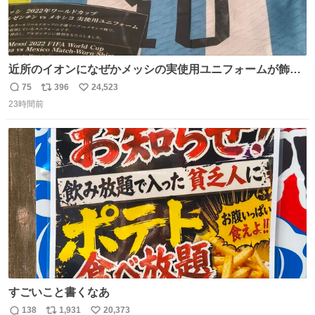
近所のイオンになぜかメッシの実使用ユニフォームが飾っ
てあっておもろい
75
396
24,523
返
リ
い
23時間前
信
ポ
い
数
ス
ね
ト
数
数
すごいこと書くなあ
138
1,931
20,373