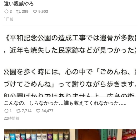
遠い親戚やろ
2
289
9,903
返
リ
い
1日前
信
ポ
い
数
ス
ね
ト
数
数
こんなの、しらなかった…誰も教えてくれなかった…。
1
7,714
34,477
返
リ
い
22時間前
信
ポ
い
数
ス
ね
ト
数