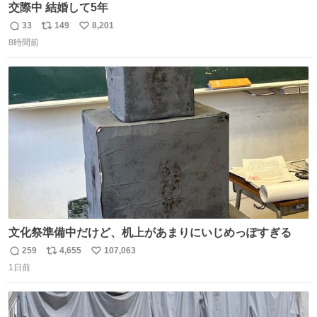
交際中 結婚して5年
33
149
8,201
返
リ
い
8時間前
信
ポ
い
数
ス
ね
ト
数
数
文化祭準備中だけど、机上があまりにいじめっぽすぎる
259
4,655
107,063
返
リ
い
1日前
信
ポ
い
数
ス
ね
ト
数
数