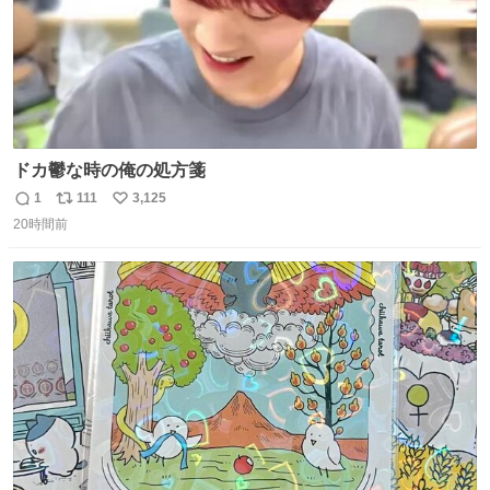
ドカ鬱な時の俺の処方箋
1
111
3,125
返
リ
い
20時間前
信
ポ
い
数
ス
ね
ト
数
数