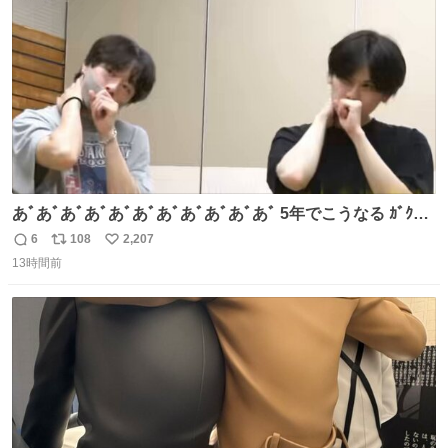
数
あﾞあﾞあﾞあﾞあﾞあﾞあﾞあﾞあﾞあﾞあﾞ 5年でこうなる ｶﾞｸｶﾞ
ｸ((( ；ﾟДﾟ)))ﾌﾞﾙﾌﾞﾙ
6
108
2,207
返
リ
い
13時間前
信
ポ
い
数
ス
ね
ト
数
数