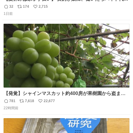
らえば？と言ったら、娘は、いらない、と言って黙々と働
32
174
2,715
返
リ
い
いてくれました。 あとでソフトクリーム買ってやろうと思
1日前
信
ポ
い
いました。
数
ス
ね
ト
数
数
【発覚】シャインマスカット約400房が果樹園から盗まれ
る 栃木・佐野市 news.livedoor.com/article/detail… 被害
781
7,618
22,677
返
リ
い
に遭った果樹園には防犯カメラなどはなく、シャインマス
22時間前
信
ポ
い
カットが盗まれた木には刃物などで切られた跡が。市内で
数
ス
ね
今年に入って同様の被害は確認されておらず、警察はパト
ト
数
数
ロールを強化する。