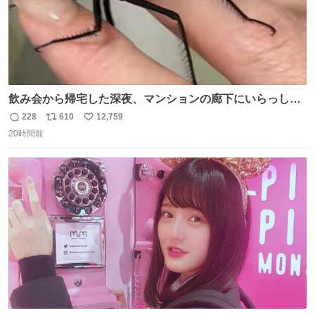
飲み会から帰宅した深夜、マンションの廊下にいらっしゃ
ったオニヤンマ様 まさかこんな都会でお会いできるなんて
228
610
12,759
返
リ
い
思っておらず大興奮しております かっこよすぎる 指を差し
20時間前
信
ポ
い
伸べると乗ってきてくれたのでひとまず一緒に帰宅しまし
数
ス
ね
たが、飛ばないということは弱っていらっしゃるのでしょ
ト
数
数
うか…素敵すぎる