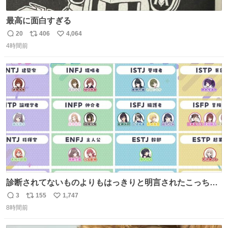
最高に面白すぎる
20
406
4,064
返
リ
い
4時間前
信
ポ
い
数
ス
ね
ト
数
数
診断されてないものよりもはっきりと明言されたこっちで
話しませんかというお気持ち
3
155
1,747
返
リ
い
8時間前
信
ポ
い
数
ス
ね