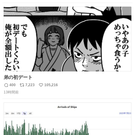
数
ス
ね
ト
数
数
弟の初デート
400
7,223
105,216
返
リ
い
13時間前
信
ポ
い
数
ス
ね
ト
数
数