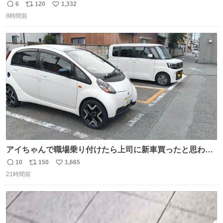
6
120
1,332
返
リ
い
8時間前
信
ポ
い
数
ス
ね
ト
数
数
アイちゃんで職場乗り付けたら上司に新車買ったと思われ
たの嬉しすぎる。 20年落ちの車もやりようによっては新車
10
150
1,665
返
リ
い
っぽく見えるってことよ。 令和の車の横に並べても違和感
21時間前
信
ポ
い
ない平成18年式です。
数
ス
ね
ト
数
数