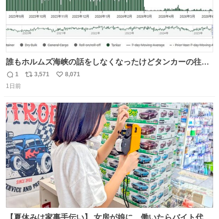
誰もホルムズ海峡の話をしなくなったけどタンカーの往来
は消滅したままですねと
1
3,571
8,071
返
リ
い
1日前
信
ポ
い
数
ス
ね
ト
数
数
【夏休みは家事手伝い】 女房が娘に、働いたらバイト代も