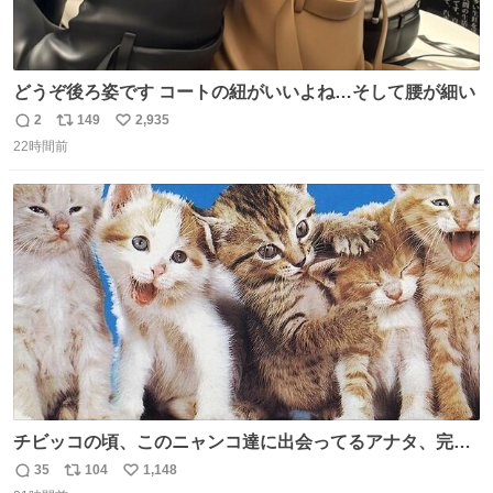
どうぞ後ろ姿です コートの紐がいいよね…そして腰が細い
2
149
2,935
返
リ
い
22時間前
信
ポ
い
数
ス
ね
ト
数
数
チビッコの頃、このニャンコ達に出会ってるアナタ、完全
なる同世代（笑） #70年代 #80年代 #昭和レトロ
35
104
1,148
返
リ
い