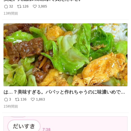
32
126
3,985
返
リ
い
13時間前
信
ポ
い
数
ス
ね
ト
数
数
は…？美味すぎる。パパッと作れちゃうのに味濃いめで満
足感エグいの天才だろ🥹
3
136
1,863
返
リ
い
15時間前
信
ポ
い
数
ス
ね
ト
数
数