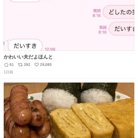
かわいい夫だよほんと
61
392
29,085
返
リ
い
1日前
信
ポ
い
数
ス
ね
ト
数
数