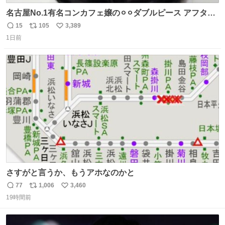
名古屋No.1有名コンカフェ嬢の⚪︎⚪︎ダブルピース アフター
で毎回これしてくれたらそりゃ通うわw
15
105
3,389
返
リ
い
1日前
信
ポ
い
数
ス
ね
ト
数
数
さすがと言うか、もうアホなのかと
77
1,006
3,460
返
リ
い
19時間前
信
ポ
い
数
ス
ね
ト
数