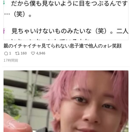
親のイチャイチャ見てられない息子達で他人のォレ笑顔
1
160
4,946
返
リ
い
17時間前
信
ポ
い
数
ス
ね
ト
数
数