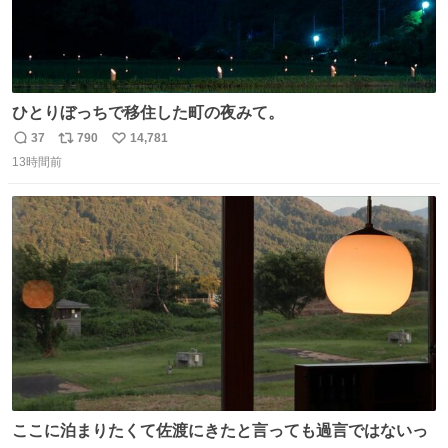
ひとりぼっちで移住した町の夜みて。
37
790
14,781
返
リ
い
13時間前
信
ポ
い
数
ス
ね
ト
数
数
ここに泊まりたくて佐渡にきたと言っても過言ではないっ