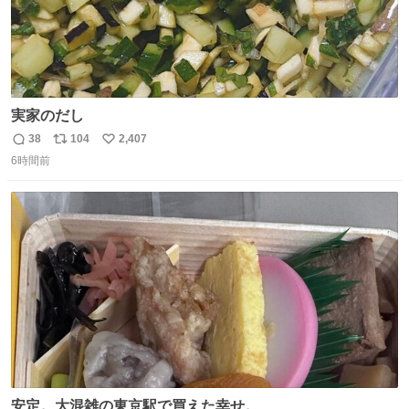
実家のだし
38
104
2,407
返
リ
い
6時間前
信
ポ
い
数
ス
ね
ト
数
数
安定。大混雑の東京駅で買えた幸せ。