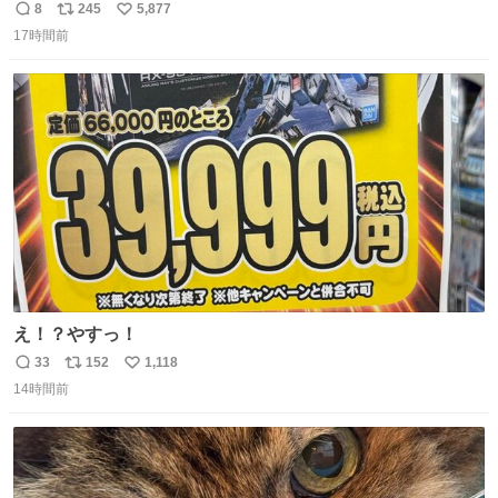
8
245
5,877
返
リ
い
17時間前
信
ポ
い
数
ス
ね
ト
数
数
え！？やすっ！
33
152
1,118
返
リ
い
14時間前
信
ポ
い
数
ス
ね
ト
数
数