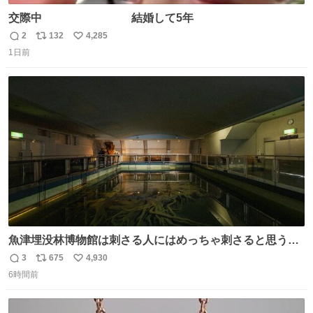
交際中 結婚して5年
2
132
4,285
返
リ
い
1日前
信
ポ
い
数
ス
ね
ト
数
数
魚津埋没林博物館は刺さる人にはめっちゃ刺さると思う施
設 無人になった時の雰囲気が凄まじかった
3
675
4,930
返
リ
い
6時間前
信
ポ
い
数
ス
ね
ト
数