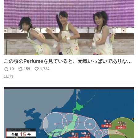
この頃のPerfumeを見ていると、元気いっぱいでありなが
ら決して感情に任せすぎることなく、しっかりと制御され
10
159
1,724
返
リ
い
たダンスであることに新鮮に驚く。3人のあげた足の向き
1日前
信
ポ
い
や角度とか本当に細かな部分まできっちりと揃っていてそ
数
ス
ね
こから積み重ねてきた努力や練習量が見て取れる…
ト
数
数