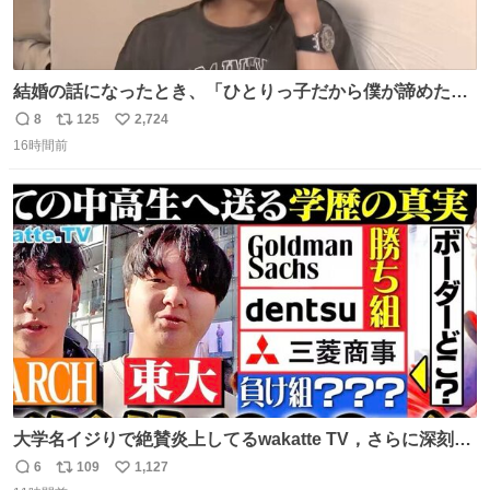
結婚の話になったとき、「ひとりっ子だから僕が諦めた瞬
間に一族が潰える」「死ぬとき1人とか嫌」だから結婚願
8
125
2,724
返
リ
い
望は"ある"って答えたものの、結局「（結婚は）向いてね
16時間前
信
ポ
い
ぇのかもしれない」で締める北山くん、きっといろいろ考
数
ス
ね
えて言葉を選んで、まるく収めてくれたんだなと思った
ト
数
数
大学名イジりで絶賛炎上してるwakatte TV，さらに深刻な
問題はこっちでは？ ・都内の特定企業に入るのを極度に推
6
109
1,127
返
リ
い