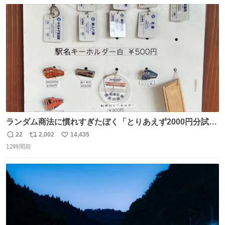
数
ス
ね
ます！！
ト
数
数
ランダム商法に慣れすぎたぼく「とりあえず2000円分試し
てみるか…」 駅員さん「どれが欲しいの？」 ぼく「えっ
22
2,002
14,435
返
リ
い
良いんですか？」 駅員さん「何が…？？」 やっぱランダム
12時間前
信
ポ
い
って悪い文化だ
数
ス
ね
わ！！！！！！！！！！！！！！！！！！！！
ト
数
数