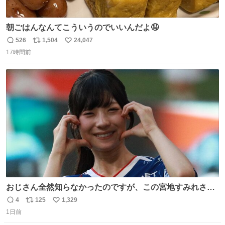
朝ごはんなんてこういうのでいいんだよ🤤
526
1,504
24,047
返
リ
い
17時間前
信
ポ
い
数
ス
ね
ト
数
数
おじさん全然知らなかったのですが、この宮地すみれさん
（日向坂46）はマリサポだったのですね。 カメラ目線でに
4
125
1,329
返
リ
い
っこりしていただいたので撮影したものの、全然誰だか知
1日前
信
ポ
い
りませんでした。 マリサポらしいのでこれからは名前覚え