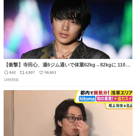
数
【衝撃】寺田心、週6ジム通いで体重62kg→82kgに 110kg
のベンチプレス持ち上げる姿披露
642
4,907
56,663
返
リ
い
news.livedoor.com/article/detail… 元々自重のみだった
18時間前
信
ポ
い
が、更に筋肉を大きくするためジム通いを開始。筋肉増量
数
ス
ね
のためおにぎり10個、ゼリー飲料3～4本、パスタと毎日4
ト
数
数
千kcalオーバーの食事を摂取し、増量したという。