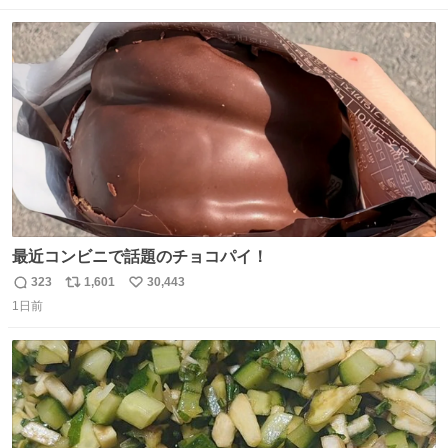
数
ス
ね
ト
数
数
最近コンビニで話題のチョコパイ！
323
1,601
30,443
返
リ
い
1日前
信
ポ
い
数
ス
ね
ト
数
数