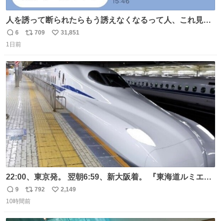
人を誘って断られたらもう誘えなくなるって人、これ見て
元気出してほしい
6
709
31,851
返
リ
い
1日前
信
ポ
い
数
ス
ね
ト
数
数
22:00、東京発。 翌朝6:59、新大阪着。 『東海道ルミエー
ルエクスプレス』が今夜、初運行！ 岐阜羽島駅で夜を越す
9
792
2,149
返
リ
い
東海道新幹線。寝台列車じゃないのに、朝まで新幹線とい
10時間前
信
ポ
い
う、なんだか特別体験😉 #TRAINTRIP #東海道ルミエール
数
ス
ね