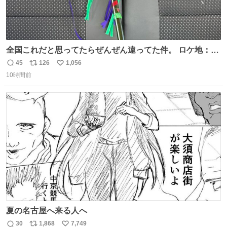
全国これだと思ってたらぜんぜん違ってた件。 ロケ地：広
島
45
126
1,056
返
リ
い
10時間前
信
ポ
い
数
ス
ね
ト
数
数
夏の名古屋へ来る人へ
30
1,868
7,749