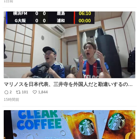
1日前
信
ポ
い
数
ス
ね
ト
数
数
マリノスを日本代表、三井寺を外国人だと勘違いするのお
もろくて爽
2
101
1,844
返
リ
い
15時間前
信
ポ
い
数
ス
ね
ト
数
数