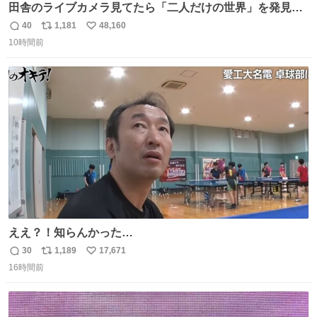
田舎のライブカメラ見てたら「二人だけの世界」を発見し
た
40
1,181
48,160
返
リ
い
10時間前
信
ポ
い
数
ス
ね
ト
数
数
ええ？！知らんかった…
30
1,189
17,671
返
リ
い
16時間前
信
ポ
い
数
ス
ね
ト
数
数