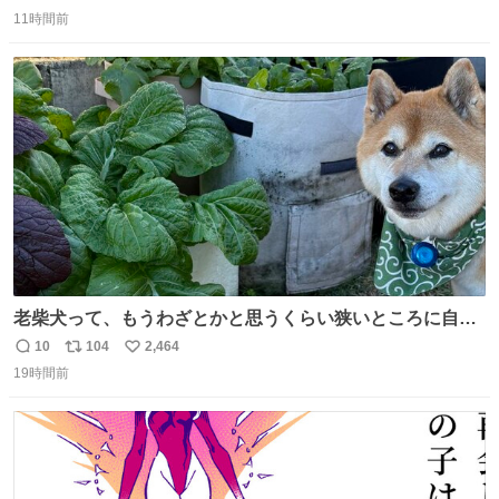
返
リ
い
11時間前
信
ポ
い
数
ス
ね
ト
数
数
老柴犬って、もうわざとかと思うくらい狭いところに自ら
はまりにいくじゃないですか？ 今朝ガーデニングしてる飼
10
104
2,464
返
リ
い
い主の間にはまってきて、最高に可愛かった♥️
19時間前
信
ポ
い
数
ス
ね
ト
数
数