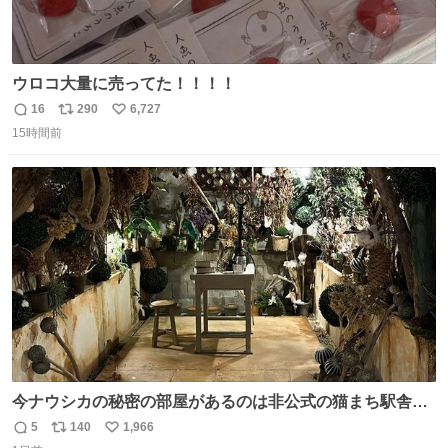
ウロコ大量に売ってた！！！！
16
290
6,727
返
リ
い
15時間前
信
ポ
い
数
ス
ね
ト
数
数
今ナウシカの秘密の部屋があるのは非公式の猫まち駅舎だ
けだもんね。本物が欲しいね
5
140
1,966
返
リ
い