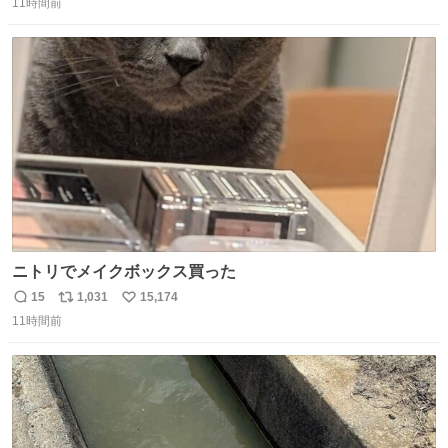
奨し，それ以外の地域で堅実に生きるのを周縁化する ・恋
11時間前
信
ポ
い
愛にかまけ，「陽キャラ」として振る舞うのを極端に中心
数
ス
ね
化する ・院生が研究環境を求め他大学に移るのを批判する
ト
数
数
過去例↓
ニトリでメイクボックス買った
15
1,031
15,174
返
リ
い
11時間前
信
ポ
い
数
ス
ね
ト
数
数