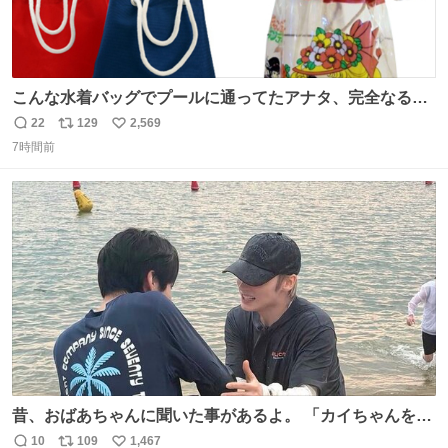
こんな水着バッグでプールに通ってたアナタ、完全なる同
世代（笑） #70年代 #80年代 #昭和レトロ
22
129
2,569
返
リ
い
7時間前
信
ポ
い
数
ス
ね
ト
数
数
昔、おばあちゃんに聞いた事があるよ。 「カイちゃんをい
じめると、アイツが海から上がって来るぞ。」って。
10
109
1,467