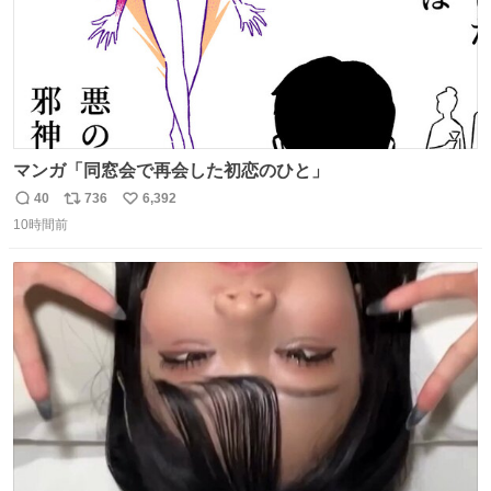
マンガ「同窓会で再会した初恋のひと」
40
736
6,392
返
リ
い
10時間前
信
ポ
い
数
ス
ね
ト
数
数