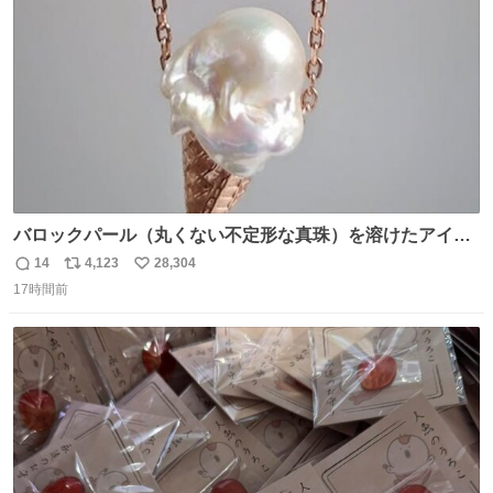
数
バロックパール（丸くない不定形な真珠）を溶けたアイス
や飴玉、雲、アヒルに見立ててジュエリーデザイナー、
14
4,123
28,304
返
リ
い
Ben Choi 蔡俊文さんの作品。
17時間前
信
ポ
い
instagram.com/bcjoaillerie/
数
ス
ね
ト
数
数