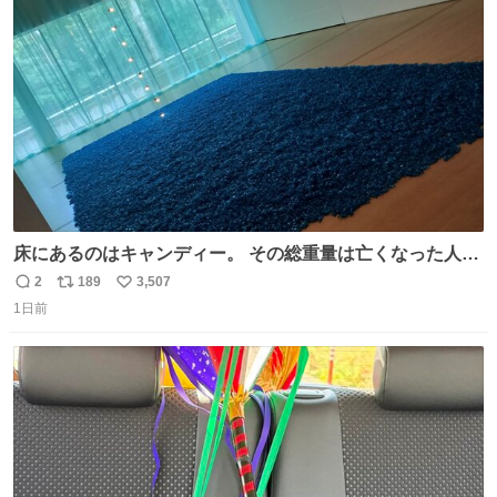
エクスプレス
ト
数
数
床にあるのはキャンディー。 その総重量は亡くなった人と
同等の重さだそうです。 鑑賞者は一つ持ち帰れますが、亡
2
189
3,507
返
リ
い
くなった人の一部を持ち帰っているような感覚になりまし
1日前
信
ポ
い
た。 勇気を出して口に入れたら、ハッカ味😳✨ #ポーラ美
数
ス
ね
術館
ト
数
数