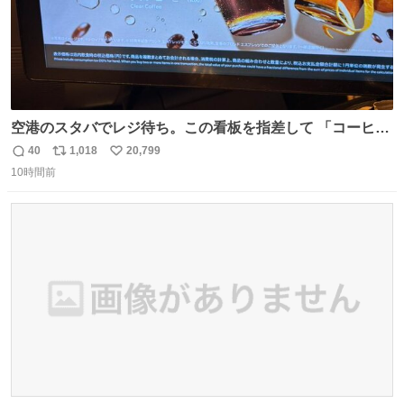
空港のスタバでレジ待ち。この看板を指差して 「コーヒー
苦手な人コーヒー飲まないよ！」て叫び続けてる子供いて
40
1,018
20,799
返
リ
い
吹き出しそうwお母さんお疲れ様です。
10時間前
信
ポ
い
数
ス
ね
ト
数
数