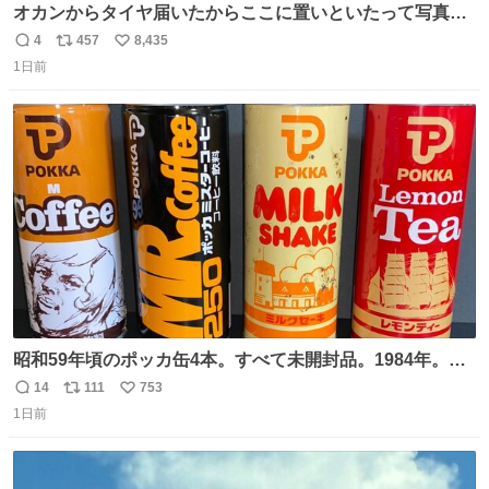
オカンからタイヤ届いたからここに置いといたって写真送
られてきたけど明らかに猫が邪魔くさそうな顔してて草
4
457
8,435
返
リ
い
1日前
信
ポ
い
数
ス
ね
ト
数
数
昭和59年頃のポッカ缶4本。すべて未開封品。1984年。P
マーク。昭和レトロ！
14
111
753
返
リ
い
1日前
信
ポ
い
数
ス
ね
ト
数