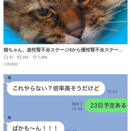
猫ちゃん、急性腎不全ステージ4から慢性腎不全ステージ2
になりました😭点滴も週一で大丈夫になった… このままだ
37
181
7,364
返
リ
い
と2、3日持たないって言われたのが嘘みたい…本当に嬉し
13時間前
信
ポ
い
い😭😭😭頑張ってくれてありがとう😭😭😭 嬉しくて帰り
数
ス
ね
道泣きながら歩いてたら向こうから来た人にすごい顔され
ト
数
数
た🫠