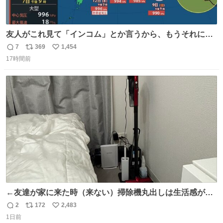
友人がこれ見て「インコム」とか言うから、もうそれにし
か見えなくなっちゃった。
7
369
1,454
返
リ
い
17時間前
信
ポ
い
数
ス
ね
ト
数
数
←友達が家に来た時（来ない）掃除機丸出しは生活感が出
てかっこ悪いなぁ →せや
2
172
2,483
返
リ
い
1日前
信
ポ
い