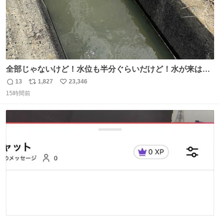
全部じゃないけど！水位も半分ぐらいだけど！水が来はじ
めたよ！！！ 作業してくれた方々ありがとーーー
13
1,827
23,346
返
リ
い
ー！！！！！！！！！！！！！！！！！！！！！！！！！
15時間前
信
ポ
い
！
数
ス
ね
ト
数
数