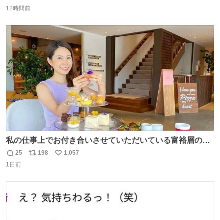
返
リ
い
12時間前
信
ポ
い
数
ス
ね
ト
数
数
私の仕事上でお付き合いさせていただいている富裕層の社
長さん達は、こんな事しない。 こんな自慢は一切しない
25
198
1,057
返
リ
い
し、なんなら表に出てこない。 自分に自信がない半端モン
1日前
信
ポ
い
はブランドで自分を飾りキラキラ自慢をする。 #折田楓
数
ス
ね
#merchu
ト
数
数