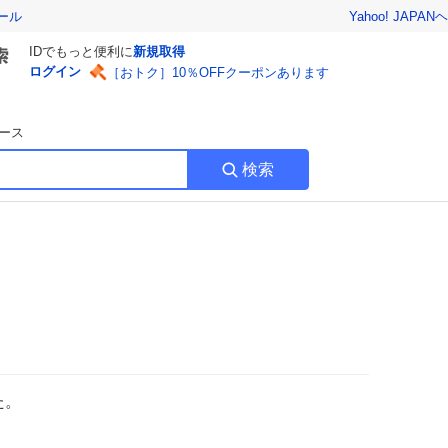
Yahoo! JAPAN
ヘ
ール
IDでもっと便利に
新規取得
ログイン
［おトク］10％OFFクーポンあります
ース
検索
た。