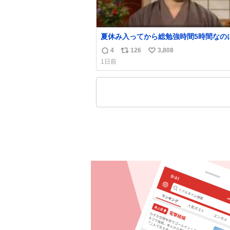
夏休み入ってから総勉強時間5時間なの
日京大オープンで今これ
4
126
3,808
返
リ
い
1日前
信
ポ
い
数
ス
ね
ト
数
数