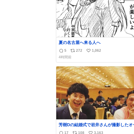
夏の名古屋へ来る人へ
5
272
1,062
返
リ
い
4時間前
信
ポ
い
数
ス
ね
ト
数
数
芳樹Dの結婚式で岩井さんが撮影したオ
ーの写真が本当好きなのよね。確か3枚
17
108
3,163