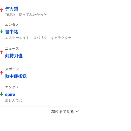
デカ猫
TikTok
使ってみたかった
エンタメ
畠中祐
エスケーエイト
スパリク
キャラクター
インスタライブ
ニュース
剣持刀也
スポーツ
熱中症搬送
エンタメ
spira
楽しんでね
20位まで見る