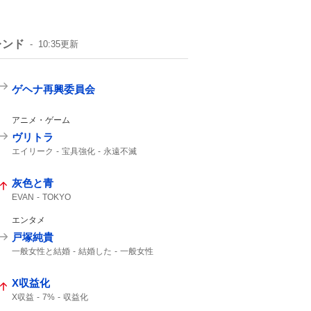
レンド
10:35
更新
ゲヘナ再興委員会
アニメ・ゲーム
ヴリトラ
エイリーク
宝具強化
永遠不滅
強化クエスト
インドラ
11th
灰色と青
EVAN
TOKYO
エンタメ
戸塚純貴
一般女性と結婚
結婚した
一般女性
X収益化
X収益
7%
収益化