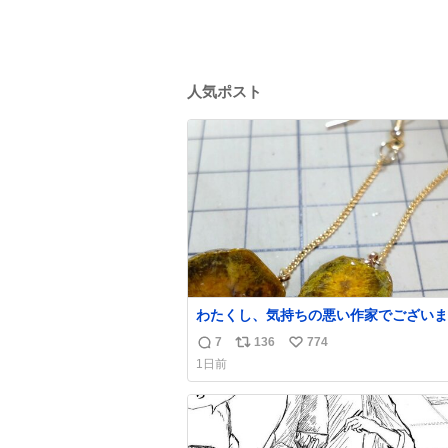
人気ポスト
わたくし、気持ちの悪い作家でございま
昨日産出しました胆石をピアスにしまし
7
136
774
返
リ
い
とても希少な石です。 割ってみたらな
1日前
綺麗でした。 次回の外来はこれ付けて行きま
信
ポ
い
す。
数
ス
ね
ト
数
数