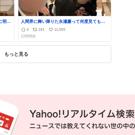
に明後
人間界に舞い降りた永瀬廉って何度見ても究
極のアイドル過ぎてずっと味する。美味い。
4
181
11,505
返
リ
い
22時間前
信
ポ
い
数
ス
ね
ト
数
もっと見る
数