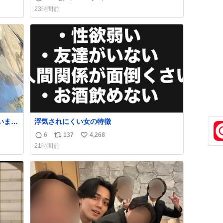
返
リ
い
ェイ
バタークレープは目黒、品川、蒲田、渋谷、
23時間前
なか
川崎、横浜、鶴見、九州の一部エリア限定商
信
ポ
い
品で8月5日に発注が終了したため店舗に置い
数
ス
ね
てあるところ少ないですが見つけたら即買い
ト
数
です🤩❣️
数
浮気されにくい女の特徴
6
137
4,268
返
リ
い
21時間前
止の
信
ポ
い
数
ス
ね
ト
数
数