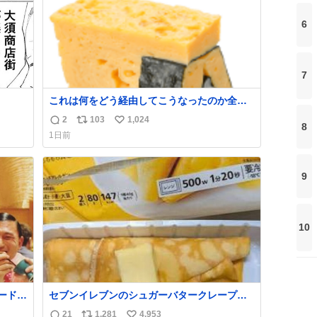
6
7
これは何をどう経由してこうなったのか全く
わからない構造のすしざんまいの玉子
2
103
1,024
返
リ
い
8
1日前
信
ポ
い
数
ス
ね
ト
数
9
数
10
ードリ
セブンイレブンのシュガーバタークレープと
目はも
えんがわの寿司を探している人へ！ シュガー
21
1,281
4,953