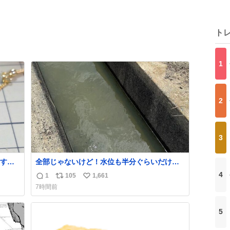
ト
1
2
3
す。
全部じゃないけど！水位も半分ぐらいだけ
た。
ど！水が来はじめたよ！！！ 作業してくれた
4
1
105
1,661
返
リ
い
かなか
方々ありがとーーー
7時間前
ー！！！！！！！！！！！！！！！！！！！
信
ポ
い
！！！！！！！
数
ス
ね
5
ト
数
数