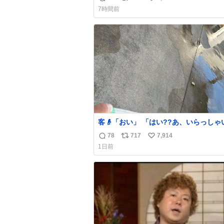
返
リ
い
うすでに出来上がっている春日さんがウ
7時間前
ターにハイボールを懇願している所じゃ
信
ポ
い
ったかな
数
ス
ね
ト
数
数
客👴「おい」 「はい??あ、いらっしゃいま
せ」 👴「さっきからずっと水出しっぱなしで
78
717
7,914
返
リ
い
もったいないだろ」 「静電気を逃がし、熱く
1日前
なった地面の温度を下げ、引火事故の防
信
ポ
い
為必要な作業です」 👴「水不足の昨今にもっ
数
ス
ね
たいないことをするな!!」 それでは歌いま
ト
数
す、聞いてください 「井戸水」
数