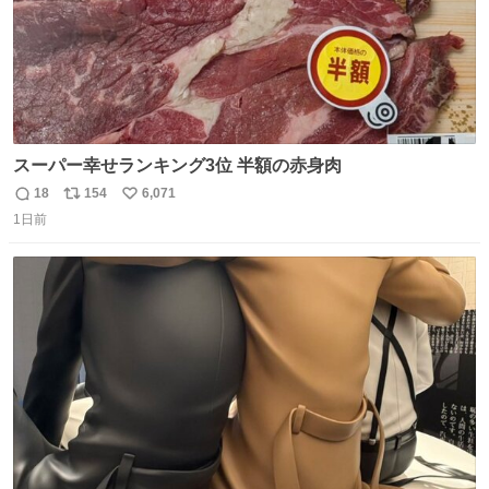
スーパー幸せランキング3位 半額の赤身肉
18
154
6,071
返
リ
い
1日前
信
ポ
い
数
ス
ね
ト
数
数