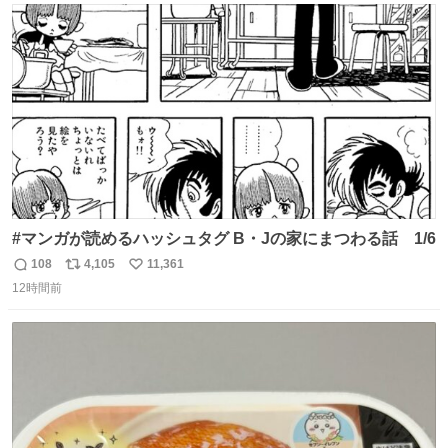
たいにﾄﾃﾄﾃついてってるし逃走しないし脱走しないし逃げ
ト
数
数
ないし走ら文字数
#マンガが読めるハッシュタグ B・Jの家にまつわる話 1/6
108
4,105
11,361
返
リ
い
12時間前
信
ポ
い
数
ス
ね
ト
数
数