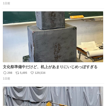
1日前
信
ポ
い
数
ス
ね
ト
数
数
文化祭準備中だけど、机上があまりにいじめっぽすぎる
298
5,495
129,534
返
リ
い
1日前
信
ポ
い
数
ス
ね
ト
数
数