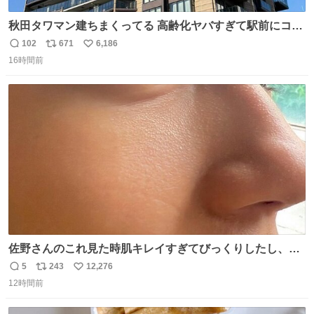
秋田タワマン建ちまくってる 高齢化ヤバすぎて駅前にコン
パクトシティつくって高齢者を住ませる考えらしい 病院も
102
671
6,186
返
リ
い
全部駅前にある
16時間前
信
ポ
い
数
ス
ね
ト
数
数
佐野さんのこれ見た時肌キレイすぎてびっくりしたし、や
はりアイドルって体型･肌管理すごすぎる
5
243
12,276
返
リ
い
12時間前
信
ポ
い
数
ス
ね