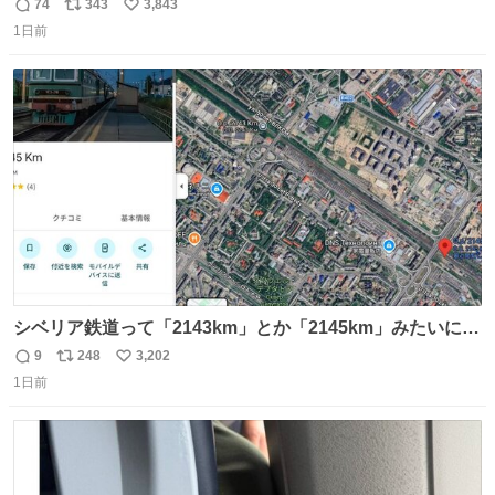
もうメルカリにでてるやん #ちいかわ
74
343
3,843
返
リ
い
1日前
信
ポ
い
数
ス
ね
ト
数
数
シベリア鉄道って「2143km」とか「2145km」みたいに、
モスクワからの距離名そのままの駅名があるんですね。
9
248
3,202
返
リ
い
1日前
信
ポ
い
数
ス
ね
ト
数
数