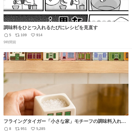
調味料をひとつ入れるたびにレシピを見直す
5
109
914
返
リ
い
9時間前
信
ポ
い
数
ス
ね
ト
数
数
フライングタイガー「小さな家」モチーフの調味料入れ、
並べれば“デンマークの街並み”に ピンク・グリーン・テラ
8
951
5,285
返
リ
い