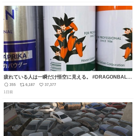
数
ス
ね
ト
数
数
疲れている人は一瞬だけ悟空に見える。 #DRAGONBALL
#ドラゴンボール
355
6,187
37,377
返
リ
い
1日前
信
ポ
い
数
ス
ね
ト
数
数