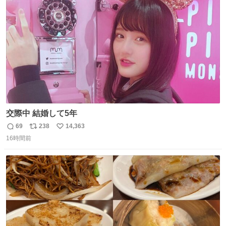
ト
数
数
交際中 結婚して5年
69
238
14,363
返
リ
い
16時間前
信
ポ
い
数
ス
ね
ト
数
数