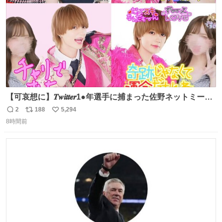
【可哀想に】𝑻𝒘𝒊𝒕𝒕𝒆𝒓1●年選手に捕まった佐野ネットミーム
勇斗さんのコラボプリ
2
188
5,294
返
リ
い
8時間前
信
ポ
い
数
ス
ね
ト
数
数