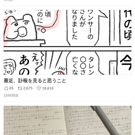
信
ポ
い
数
ス
ね
ト
数
数
最近、訃報を見ると思うこと
65
2,675
18,616
返
リ
い
16時間前
信
ポ
い
数
ス
ね
ト
数
数