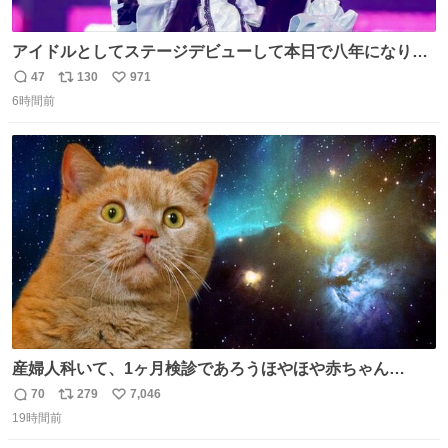
アイドルとしてステージデビューして本日で八年になりま
した。これからもここに居続けられますように❤︎
47
130
971
返
リ
い
6時間前
信
ポ
い
数
ス
ね
ト
数
数
産婦人科いて、1ヶ月検診であろうほやほや赤ちゃん👩‍🍼
と推定2,3歳の女の子👧🏻をワンオペで連れてるママがいる
70
279
7,046
返
リ
い
のだけども 女の子ずっとママの側から離れない…⁉️ 手を繋
19時間前
信
ポ
い
がなくてもうろちょろしないしママが歩いたらピクミンみ
数
ス
ね