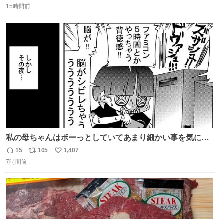
コッタの全9種 - fashion-press.net/news/149552
15時間前
信
ポ
い
数
ス
ね
ト
数
数
私の母ちゃんはボーっとしていてあまり細かい事を気にし
ません。優秀な人の多い現代の価値観から見ると、あまり
15
105
1,407
返
リ
い
優秀な母親ではないかもしれません。でも、だからこそ、
7時間前
信
ポ
い
私はそういう母親が大好きです。今も昔もすごくリラック
数
ス
ね
スします。「優秀」と「良い」は別なんですよね。 1/2
ト
数
数