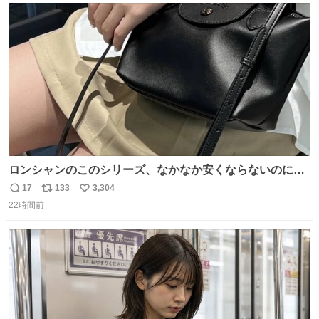
ト
数
数
ロンシャンのこのシリーズ、なかなか安くならないのにセ
ール価格になってる🖤✨レザーなのが反則級にかわいい。
17
133
3,304
返
リ
い
持ってるだけでコーデが格上げされる。
22時間前
信
ポ
い
数
ス
ね
ト
数
数