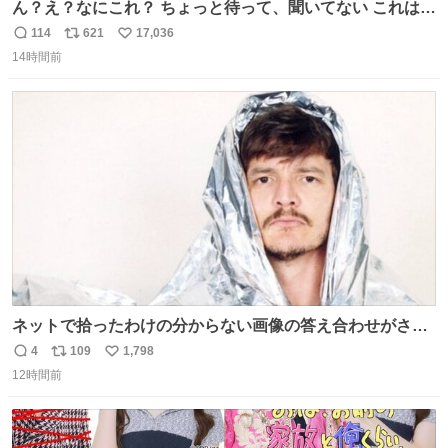
ん？え？なにこれ？ ちょっと待って、聞いてない これは販
売されているのもですか？
114
621
17,036
返
リ
い
14時間前
信
ポ
い
数
ス
ね
ト
数
数
ネットで拾ったわけの分からない画像の答え合わせがされ
ていくw
4
109
1,798
返
リ
い
12時間前
信
ポ
い
数
ス
ね
ト
数
数