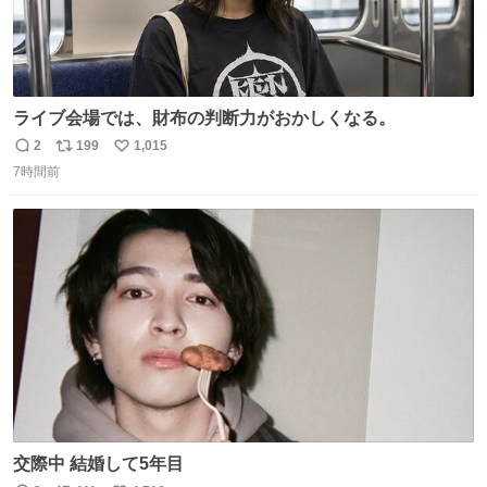
ライブ会場では、財布の判断力がおかしくなる。
2
199
1,015
返
リ
い
7時間前
信
ポ
い
数
ス
ね
ト
数
数
交際中 結婚して5年目