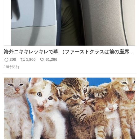
海外ニキキレッキレで草 （ファーストクラスは前の座席で
あるため）
208
1,800
61,296
返
リ
い
18時間前
信
ポ
い
数
ス
ね
ト
数
数