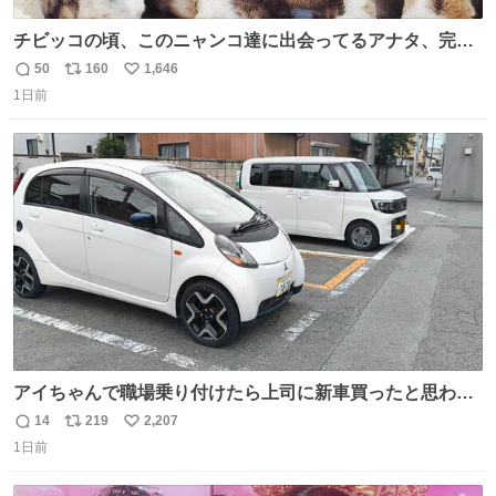
チビッコの頃、このニャンコ達に出会ってるアナタ、完全
なる同世代（笑） #70年代 #80年代 #昭和レトロ
50
160
1,646
返
リ
い
1日前
信
ポ
い
数
ス
ね
ト
数
数
アイちゃんで職場乗り付けたら上司に新車買ったと思われ
たの嬉しすぎる。 20年落ちの車もやりようによっては新車
14
219
2,207
返
リ
い
っぽく見えるってことよ。 令和の車の横に並べても違和感
1日前
信
ポ
い
ない平成18年式です。
数
ス
ね