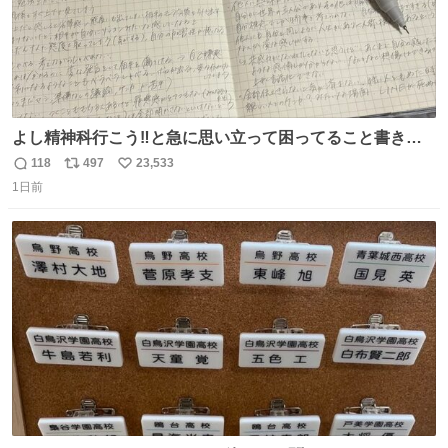
よし精神科行こう‼️と急に思い立って困ってること書き出
してたらペン止まらなくなってすごい勢いで埋まってワロ
118
497
23,533
返
リ
い
タ
1日前
信
ポ
い
数
ス
ね
ト
数
数