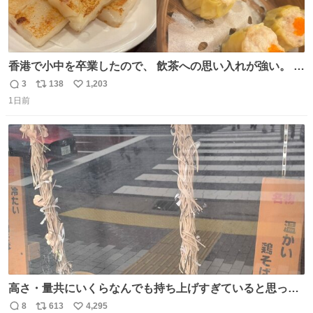
香港で小中を卒業したので、 飲茶への思い入れが強い。 常
に現地の味を探している。 横浜中華街まで行き、店を厳選
3
138
1,203
返
リ
い
すれば流石に出会えるけど、もっと近場で気軽に行ける店
1日前
信
ポ
い
はないか。 代々木にあった。 多少違うかなというのもあっ
数
ス
ね
たけど、 総合的には満足。
ト
数
数
高さ・量共にいくらなんでも持ち上げすぎていると思って
撮影した写真
8
613
4,295
返
リ
い