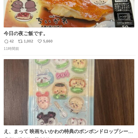
今日の夜ご飯です。
42
1,002
5,660
返
リ
い
11時間前
信
ポ
い
数
ス
ね
ト
数
数
え、まって 映画ちいかわの特典のボンボンドロップシール