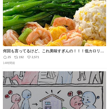
数
うか…素敵すぎる
何回も言ってるけど、これ美味すぎんの！！！低カロリー
で満足感エグいから一生食べてる😭
25
192
2,571
返
リ
い
14時間前
信
ポ
い
数
ス
ね
ト
数
数