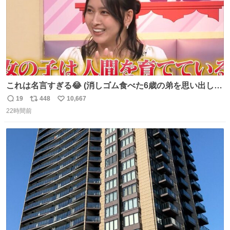
これは名言すぎる😂 (消しゴム食べた6歳の弟を思い出しな
がら)
19
448
10,667
返
リ
い
22時間前
信
ポ
い
数
ス
ね
ト
数
数