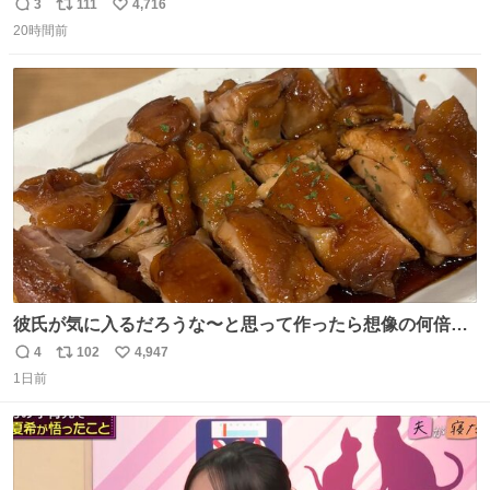
3
111
4,716
返
リ
い
20時間前
信
ポ
い
数
ス
ね
ト
数
数
彼氏が気に入るだろうな〜と思って作ったら想像の何倍も
美味しい美味しい言ってくれて嬉しい
4
102
4,947
返
リ
い
1日前
信
ポ
い
数
ス
ね
ト
数
数