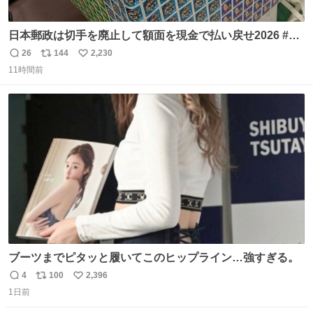
日本郵政は切手を廃止して額面を現金で払い戻せ2026 #日
本郵政 @JapanPostHD_PR
26
144
2,230
返
リ
い
11時間前
信
ポ
い
数
ス
ね
ト
数
数
ブーツまでピタッと履いてこのヒップライン…強すぎる。
4
100
2,396
返
リ
い
1日前
信
ポ
い
数
ス
ね