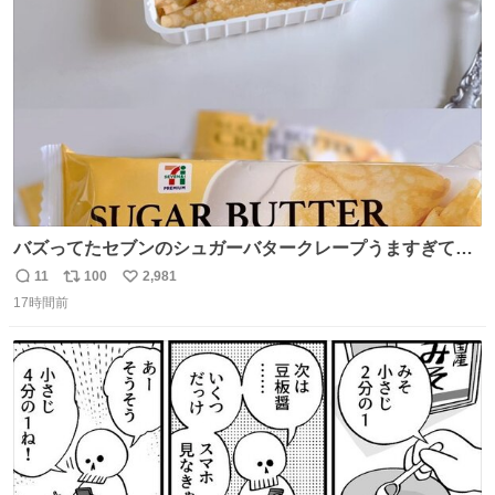
ト
数
数
バズってたセブンのシュガーバタークレープうますぎて
7NOWで買い溜め🛒💭
11
100
2,981
返
リ
い
17時間前
信
ポ
い
数
ス
ね
ト
数
数