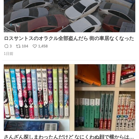
ロスサントスのオラクル全部盗んだら 街の車居なくなった
3
104
1,458
返
リ
い
1日前
信
ポ
い
数
ス
ね
ト
数
数
さんざん探しまわったんだけど なにくわぬ顔で横からはえ