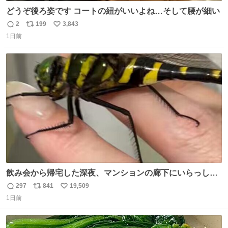
どうぞ後ろ姿です コートの紐がいいよね…そして腰が細い
2
199
3,843
返
リ
い
1日前
信
ポ
い
数
ス
ね
ト
数
数
飲み会から帰宅した深夜、マンションの廊下にいらっしゃ
ったオニヤンマ様 まさかこんな都会でお会いできるなんて
297
841
19,509
返
リ
い
思っておらず大興奮しております かっこよすぎる 指を差し
1日前
信
ポ
い
伸べると乗ってきてくれたのでひとまず一緒に帰宅しまし
数
ス
ね
たが、飛ばないということは弱っていらっしゃるのでしょ
ト
数