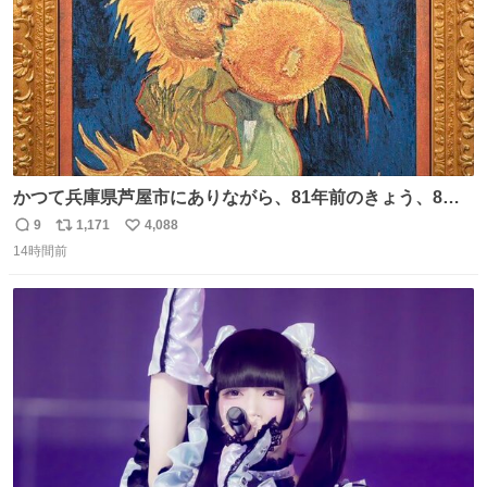
かつて兵庫県芦屋市にありながら、81年前のきょう、8月6
日の阪神大空襲の折に残念ながら焼失した、 #ゴッホ の幻
9
1,171
4,088
返
リ
い
の「 #ヒマワリ 」。 当館は、東京都にある武者小路実篤記
14時間前
信
ポ
い
念館にご協力いただき、当時発行されたカラー印刷画集よ
数
ス
ね
り陶板で原寸大に再現し、2014年より展示しています。 #
ト
数
数
大塚国際美術館