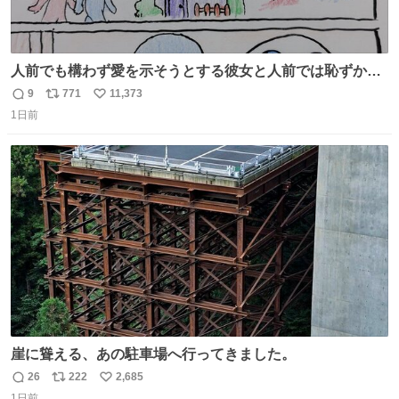
人前でも構わず愛を示そうとする彼女と人前では恥ずかし
いけど彼女を死ぬほど愛している彼氏 同士いませんか✋️
9
771
11,373
返
リ
い
1日前
信
ポ
い
数
ス
ね
ト
数
数
崖に聳える、あの駐車場へ行ってきました。
26
222
2,685
返
リ
い
1日前