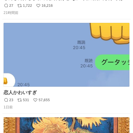
てた
27
1,722
16,216
返
リ
い
21時間前
信
ポ
い
数
ス
ね
ト
数
数
恋人かわいすぎ
23
531
57,655
返
リ
い
1日前
信
ポ
い
数
ス
ね
ト
数
数