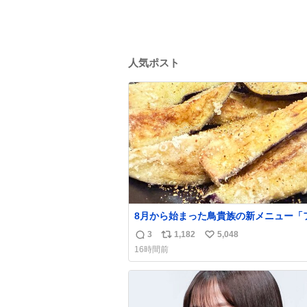
人気ポスト
8月から始まった鳥貴族の新メニュー「
ド茄子」がうますぎでした 信じて……
3
1,182
5,048
返
リ
い
16時間前
信
ポ
い
数
ス
ね
ト
数
数