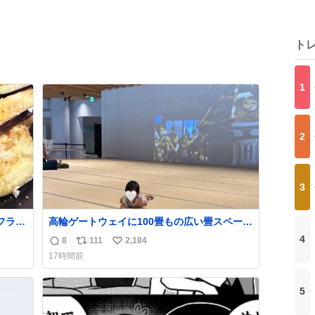
ト
1
2
3
フライ
高輪ゲートウェイに100畳もの広い畳スペース
を作ってくれた人本当にありがとう🥹🙏 おか
4
8
111
2,184
返
リ
い
げで遠くから一生懸命ずり這いで私めがけて
17時間前
来てくれる娘を、思う存分眺められました🤣
信
ポ
い
💖 📍MoN Takanawa 4F
数
ス
ね
5
ト
数
数