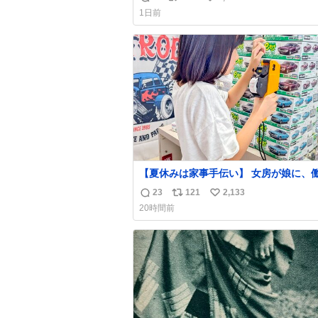
返
リ
い
1日前
信
ポ
い
数
ス
ね
ト
数
数
【夏休みは家事手伝い】 女房が娘に、
らバイト代もらえば？と言ったら、娘は
23
121
2,133
返
リ
い
らない、と言って黙々と働いてくれまし
20時間前
あとでソフトクリーム買ってやろうと思
信
ポ
い
した。
数
ス
ね
ト
数
数