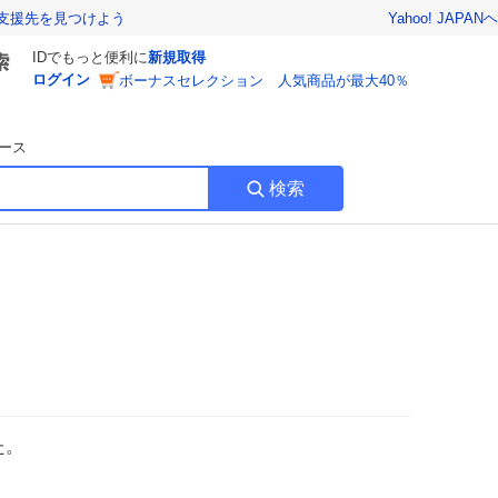
Yahoo! JAPAN
ヘ
支援先を見つけよう
IDでもっと便利に
新規取得
ログイン
ボーナスセレクション 人気商品が最大40％
ース
検索
た。