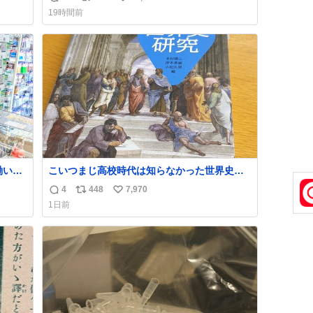
返
リ
い
19時間前
信
ポ
い
数
ス
ね
ト
数
数
働いた
こいつまじ高校時代は知らなかった世界史が
、い
溢れすぎてて𝑩𝑰𝑮 𝑳𝑶𝑽𝑬＿＿
4
448
7,970
返
リ
い
た。
1日前
いま
信
ポ
い
数
ス
ね
ト
数
数