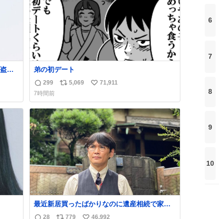
6
7
盗事
弟の初デート
299
5,069
71,911
返
リ
い
8
7時間前
れ
信
ポ
い
ど。
数
ス
ね
銅の
ト
数
し
9
数
10
最近新居買ったばかりなのに遺産相続で家も
らっちゃった長男
28
779
46,992