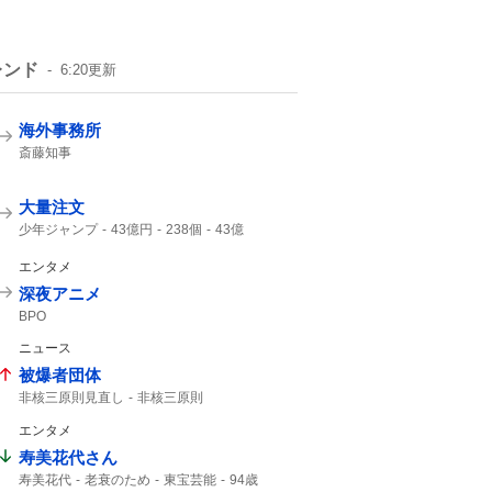
レンド
6:20
更新
海外事務所
斎藤知事
大量注文
少年ジャンプ
43億円
238個
43億
ジャンプ
ジャンプ+
エンタメ
深夜アニメ
BPO
ニュース
被爆者団体
非核三原則見直し
非核三原則
エンタメ
寿美花代さん
寿美花代
老衰のため
東宝芸能
94歳