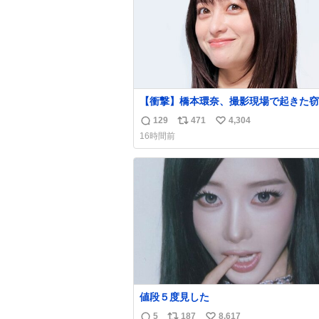
【衝撃】橋本環奈、撮影現場で起きた窃
件を明かす「警察が来てました」
129
471
4,304
返
リ
い
news.livedoor.com/article/detail… 橋本は
16時間前
「撮影現場で照明さんのケーブルが盗ま
信
ポ
い
て…。廃工場とかで撮影してたんですけ
数
ス
ね
警察が来てました」と述懐。専門家も「
ト
数
価値が上がってるんですよね…」と反応
数
た。
値段５度見した
5
187
8,617