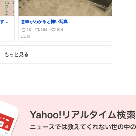
すぎ
意味がわかると怖い写真
13
164
914
返
リ
い
いう
1日前
気た
信
ポ
い
勇敢す
数
ス
ね
人倶
ト
数
もっと見る
数