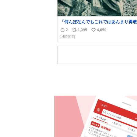
「何んぼなんでもこれではあんまり勇敢
ます。」 女性の立ち振る舞い指南コーナー
2
1,095
4,650
返
リ
い
で、大股を「下品」や「はしたない」と
14時間前
言葉を使わず「勇敢すぎます」と洒落っ
信
ポ
い
っぷりにたしなめる当時の言葉選びよ 
数
ス
ね
ぎます、使っていきたい… （昭和4年婦
ト
数
楽部新年号より）
数