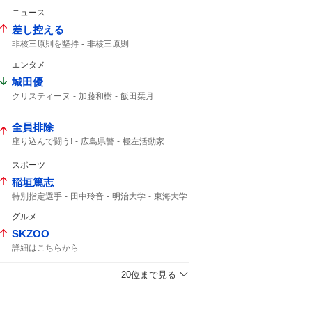
高島忠夫
高嶋政宏
髙嶋政宏
ニュース
最期の最期まで...
おしどり夫婦
最期まで
差し控える
非核三原則を堅持
非核三原則
広島平和記念式典
エンタメ
城田優
クリスティーヌ
加藤和樹
飯田栞月
ファントム
小南満佑子
栞月
天使の歌声
ミュージカル
全身全霊
全員排除
座り込んで闘う!
広島県警
極左活動家
座り込んで闘う
座り込んで
広島市中区
スポーツ
稲垣篤志
特別指定選手
田中玲音
明治大学
東海大学
JFA
2029年
Jリーグ
サッカー
グルメ
SKZOO
詳細はこちらから
20位まで見る