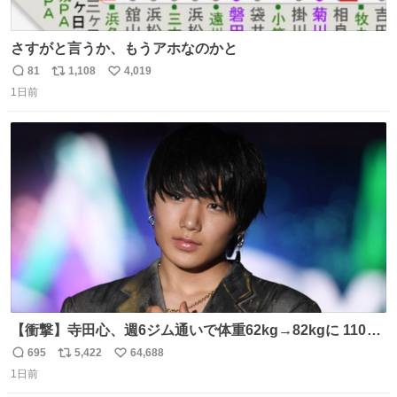
さすがと言うか、もうアホなのかと
81
1,108
4,019
返
リ
い
1日前
信
ポ
い
数
ス
ね
ト
数
数
【衝撃】寺田心、週6ジム通いで体重62kg→82kgに 110kg
のベンチプレス持ち上げる姿披露
695
5,422
64,688
返
リ
い
news.livedoor.com/article/detail… 元々自重のみだった
1日前
信
ポ
い
が、更に筋肉を大きくするためジム通いを開始。筋肉増量