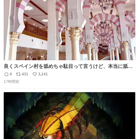
数
良くスペイン村を舐めちゃ駄目って言うけど、本当に舐め
ちゃ行けないのはスペィン村ホテル🏛🏨 だってロビーから
4
431
3,141
返
リ
い
中庭抜けるだけでこの有様🤩 ディズニーホテル泊まってる
17時間前
信
ポ
い
場所じゃない。 5年振りの志摩スペイン村パルケエスパー
数
ス
ね
ニャは益々素晴らしい場所になってる
ト
数
数