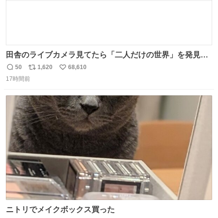
田舎のライブカメラ見てたら「二人だけの世界」を発見し
た
50
1,620
68,610
返
リ
い
17時間前
信
ポ
い
数
ス
ね
ト
数
数
ニトリでメイクボックス買った