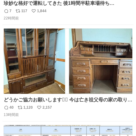
珍妙な格好で運転してきた 後1時間半駐車場待ち…
7
117
1,844
返
リ
い
22時間前
信
ポ
い
数
ス
ね
ト
数
数
どうかご協力お願いします🙇‍♂️ 今は亡き祖父母の家の取り壊
しが決まり、どうしても処分して欲しくない食器棚と机の
40
1,120
2,157
返
リ
い
引き取り手を探しております この2つは私の祖母が当初一
13時間前
信
ポ
い
目惚れで購入したもので、祖母はc型肝炎で58歳という若
数
ス
ね
さで亡くなりましたが、この家具達をとても大切にしてお
ト
数
数