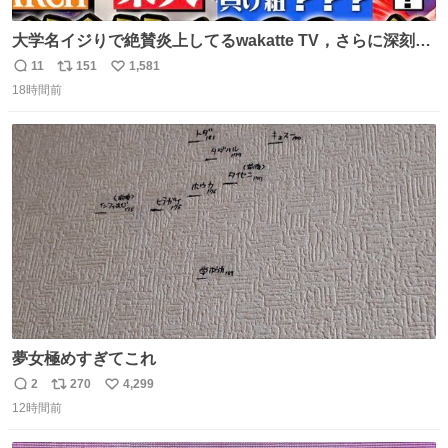
大学名イジりで絶賛炎上してるwakatte TV，さらに深刻な
問題はこっちでは？ ・都内の特定企業に入るのを極度に推
11
151
1,581
返
リ
い
奨し，それ以外の地域で堅実に生きるのを周縁化する ・恋
18時間前
信
ポ
い
愛にかまけ，「陽キャラ」として振る舞うのを極端に中心
数
ス
ね
化する ・院生が研究環境を求め他大学に移るのを批判する
ト
数
数
過去例↓
夢女極めすぎてこれ
2
270
4,299
返
リ
い
12時間前
信
ポ
い
数
ス
ね