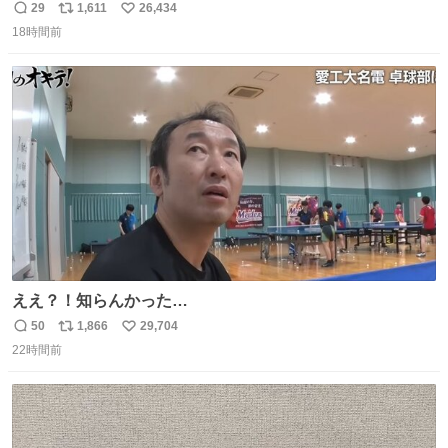
29
1,611
26,434
返
リ
い
18時間前
信
ポ
い
数
ス
ね
ト
数
数
ええ？！知らんかった…
50
1,866
29,704
返
リ
い
22時間前
信
ポ
い
数
ス
ね
ト
数
数