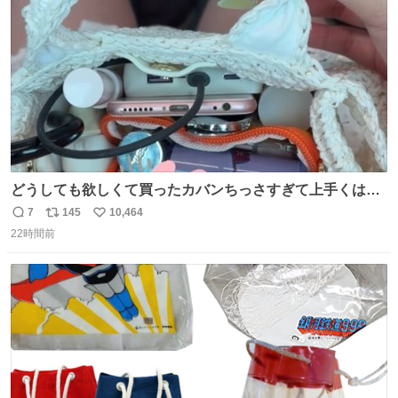
数
どうしても欲しくて買ったカバンちっさすぎて上手くはめ
ないと荷物入らん。女のカバンってなんでこんなちっさい
7
145
10,464
返
リ
い
の
22時間前
信
ポ
い
数
ス
ね
ト
数
数