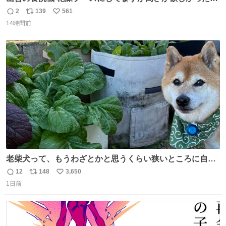
でコレクションケースを置くだけのツルセコ改造 扉が手前
2
139
561
返
リ
い
に開き天井の温度もしっかり上がるのでかなり使いやすく
14時間前
信
ポ
い
なりました😎
数
ス
ね
ト
数
数
老柴犬って、もうわざとかと思うくらい狭いところに自ら
はまりにいくじゃないですか？ 今朝ガーデニングしてる飼
12
148
3,650
返
リ
い
い主の間にはまってきて、最高に可愛かった♥️
1日前
信
ポ
い
数
ス
ね
ト
数
数