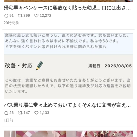
帰宅早々ペンケースに容赦なく貼った幼児... 口には出さぬ
が勿体無い精神で心がざわつく.....ッ
91
399
12,272
返
リ
い
20時間前
信
ポ
い
数
ス
ね
ト
数
数
バス乗り場に堂々止めておいてよくそんなに文句が言える
ね 運転士は日本人やったのなら韓国人は関係ないし、なん
26
147
1,133
返
リ
い
なら68歳も関係ない…
1日前
信
ポ
い
数
ス
ね
ト
数