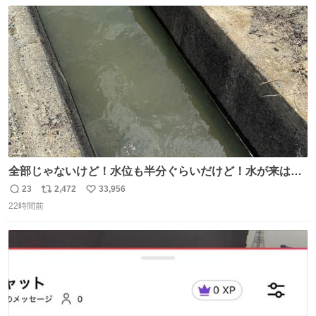
数
ス
ね
のためおにぎり10個、ゼリー飲料3～4本、パスタと毎日4
ト
数
数
千kcalオーバーの食事を摂取し、増量したという。
全部じゃないけど！水位も半分ぐらいだけど！水が来はじ
めたよ！！！ 作業してくれた方々ありがとーーー
23
2,472
33,956
返
リ
い
ー！！！！！！！！！！！！！！！！！！！！！！！！！
22時間前
信
ポ
い
！
数
ス
ね
ト
数
数