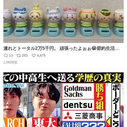
連れとトータル2万5千円。 頑張ったよぉぉ😭節約生活の
始まり。笑
13
293
4,475
返
リ
い
12時間前
信
ポ
い
数
ス
ね
ト
数
数