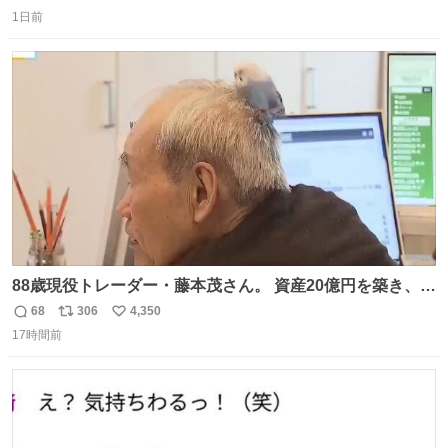
返
リ
い
1日前
信
ポ
い
数
ス
ね
ト
数
数
88歳現役トレーダー・藤本茂さん。 資産20億円を築き、
「令和のブラックマンデー」で2億6000万円の含み損を抱
68
306
4,350
返
リ
い
えても生き残った男が、血と汗で掴んだ「相場の8箇条」
17時間前
信
ポ
い
です。 1. 朝の急落は「買い」、朝の急騰は「売り」。 2.
数
ス
ね
午後の急騰は追わない。午後の急落は翌朝に狙う。
ト
数
数