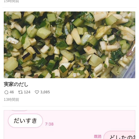
15時間前
信
ポ
い
数
ス
ね
ト
数
数
実家のだし
46
124
3,085
返
リ
い
13時間前
信
ポ
い
数
ス
ね
ト
数
数