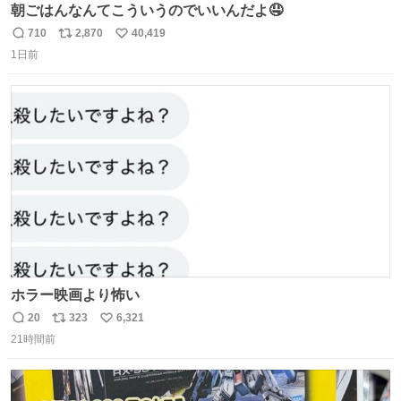
朝ごはんなんてこういうのでいいんだよ🤤
710
2,870
40,419
返
リ
い
1日前
信
ポ
い
数
ス
ね
ト
数
数
ホラー映画より怖い
20
323
6,321
返
リ
い
21時間前
信
ポ
い
数
ス
ね
ト
数