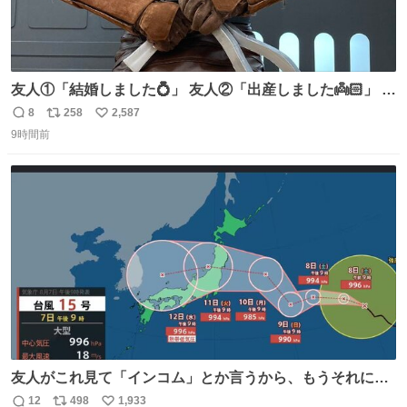
友人①「結婚しました💍」 友人②「出産しました👼🏻」 友
人③「マイホーム建てました🏡」 私「我らの道」
8
258
2,587
返
リ
い
9時間前
信
ポ
い
数
ス
ね
ト
数
数
友人がこれ見て「インコム」とか言うから、もうそれにし
か見えなくなっちゃった。
12
498
1,933