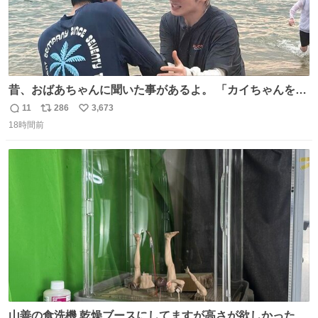
昔、おばあちゃんに聞いた事があるよ。 「カイちゃんをい
じめると、アイツが海から上がって来るぞ。」って。
11
286
3,673
返
リ
い
18時間前
信
ポ
い
数
ス
ね
ト
数
数
山善の食洗機 乾燥ブースにしてますが高さが欲しかったの