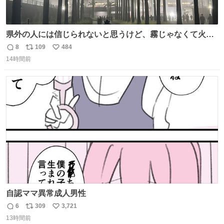
県外の人には信じられないと思うけど、霧じゃなくて火山
灰です🌋 #桜島
8
109
484
返
リ
い
14時間前
信
ポ
い
数
ス
ね
ト
数
数
自認ママ異常成人男性
6
309
3,721
返
リ
い
13時間前
信
ポ
い