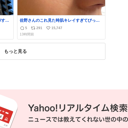
バすぎ
佐野さんのこれ見た時肌キレイすぎてびっく
者を
りしたし、やはりアイドルって体型･肌管理す
5
291
15,747
返
リ
い
ある
ごすぎる
13時間前
信
ポ
い
数
ス
ね
ト
数
もっと見る
数