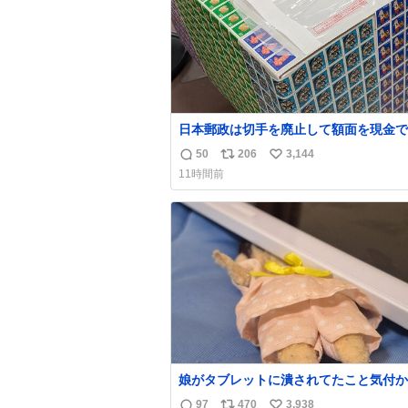
日本郵政は切手を廃止して額面を現金で
戻せ2026 #日本郵政 @JapanPostHD_
50
206
3,144
返
リ
い
11時間前
信
ポ
い
数
ス
ね
ト
数
数
娘がタブレットに潰されてたこと気付か
った。 旦那だけは娘の波長を感じ取れ
97
470
3,938