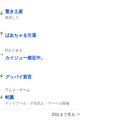
置き土産
無視した
ばあちゃる引退
ITビジネス
カイジュー接近中。
グッバイ宣言
アニメ・ゲーム
蛇翼
デッドプール
子安武人
マーベル闘魂
20位まで見る