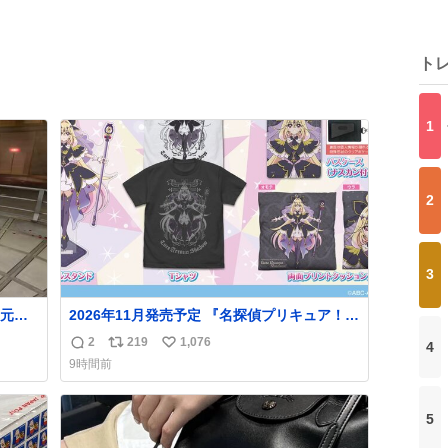
ト
1
2
3
元気
2026年11月発売予定 『名探偵プリキュア！』
組だ
描き下ろしイラスト使用「キュアアルカナ・
2
219
1,076
4
返
リ
い
シャドウ」Tシャツ、アクリルスタンド、パス
9時間前
ケース、クッションカバーが新登場！ ▼コス
信
ポ
い
パ通販で予約開始！
数
ス
ね
goods.liblo.jp/archives/31402…
ト
数
5
数