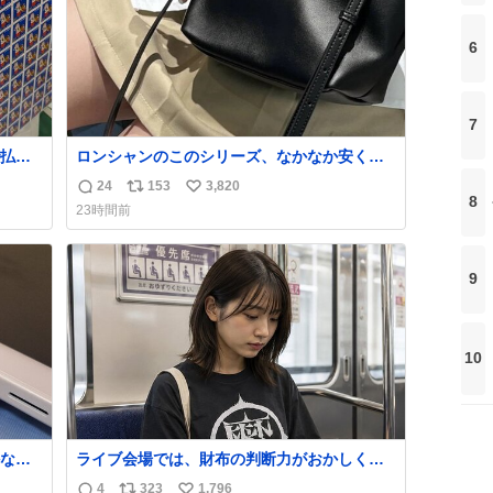
6
7
払い
ロンシャンのこのシリーズ、なかなか安くな
PR
らないのにセール価格になってる🖤✨レザー
24
153
3,820
返
リ
い
なのが反則級にかわいい。持ってるだけでコ
8
23時間前
ーデが格上げされる。
信
ポ
い
数
ス
ね
ト
数
9
数
10
なか
ライブ会場では、財布の判断力がおかしくな
るから
る。
4
323
1,796