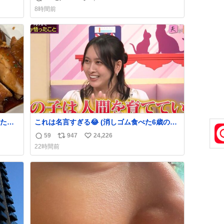
返
リ
い
急いで
8時間前
も謝
信
ポ
い
てし
数
ス
ね
味に
ト
数
た。
数
たら
これは名言すぎる😂 (消しゴム食べた6歳の弟
れて
を思い出しながら)
59
947
24,226
返
リ
い
22時間前
信
ポ
い
数
ス
ね
ト
数
数