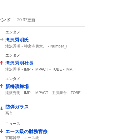
レンド
20:37
更新
エンタメ
滝沢秀明氏
滝沢秀明
神宮寺勇太、
Number_i
エンタメ
滝沢秀明社長
滝沢秀明
IMP
IMPACT
TOBE
IMP.
想像できない
エンタメ
新橋演舞場
滝沢秀明
IMP
IMPACT
主演舞台
TOBE
IMP.
防弾ガラス
高市
ニュース
エース級の財務官僚
官邸幹部
エース級