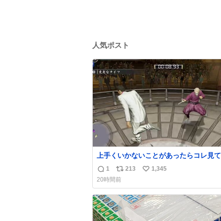
人気ポスト
上手くいかないことがあったらコレ見て
出してほしい。海外のギャグコメディ番
1
213
1,345
返
リ
い
ったらお笑いボイスが入る
20時間前
信
ポ
い
数
ス
ね
ト
数
数