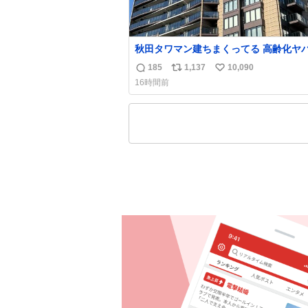
秋田タワマン建ちまくってる 高齢化ヤ
て駅前にコンパクトシティつくって高齢
185
1,137
10,090
返
リ
い
住ませる考えらしい 病院も全部駅前に
16時間前
信
ポ
い
数
ス
ね
ト
数
数