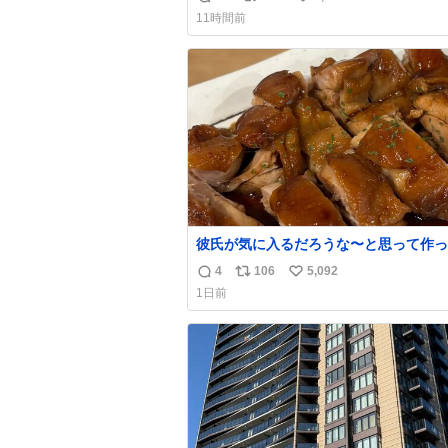
返
リ
い
声出せずともSOSが伝わったらしい。 
11時間前
旦那が救出して、泣きじゃくる娘に自分
信
ポ
い
って抱きしめようとしたら、ビンタされ
数
ス
ね
まった。3回ほど。 小さい手だけど、地
ト
数
痛い。 その後、娘は旦那に泣きついて
数
彼氏が気に入るだろうな〜と思って作っ
想像の何倍も美味しい美味しい言ってく
4
106
5,092
返
リ
い
嬉しい
1日前
信
ポ
い
数
ス
ね
ト
数
数