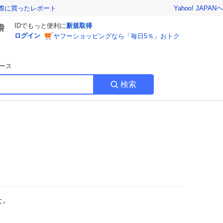
Yahoo! JAPAN
ヘ
実際に買ったレポート
IDでもっと便利に
新規取得
ログイン
ヤフーショッピングなら「毎日5％」おトク
ース
検索
た。