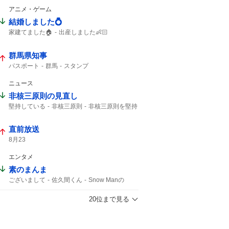
アニメ・ゲーム
結婚しました💍
家建てました🏠
出産しました👶🏻
ブックオフ
出産しました
結婚しました
ガンプラ
群馬県知事
パスポート
群馬
スタンプ
ニュース
非核三原則の見直し
堅持している
非核三原則
非核三原則を堅持
直前放送
8月23
エンタメ
素のまんま
ございまして
佐久間くん
Snow Manの
文化放送
Snow Man
20位まで見る