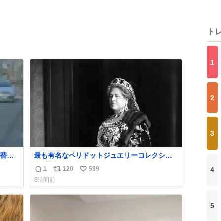
ト
1
2
3
替え
最も有名なペリドットジュエリーコレクショ
判明。
ンはオーストリア大公妃イザベラが所有して
1
120
599
4
返
リ
い
件。
いたもの。一時期キッチンペーパーに包んで
8時間前
保管されていたことに衝撃💥を受けた。
信
ポ
い
数
ス
ね
ト
数
5
数