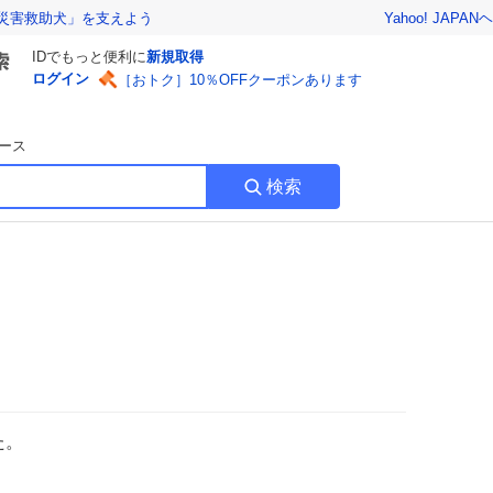
Yahoo! JAPAN
ヘ
災害救助犬」を支えよう
IDでもっと便利に
新規取得
ログイン
［おトク］10％OFFクーポンあります
ース
検索
た。