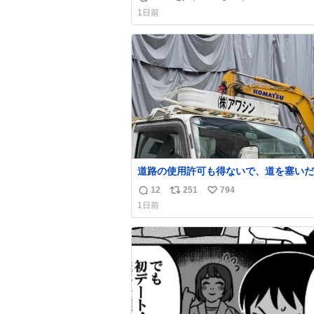
返
リ
い
1日前
信
ポ
い
数
ス
ね
ト
数
数
道路の使用許可も得ないで、道を塞いだ
解体作業してる。 写真を撮ろうとした
12
251
794
返
リ
い
手に写真撮るな馬鹿野郎」と罵倒される
1日前
ど。
信
ポ
い
数
ス
ね
ト
数
数