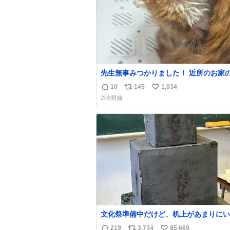
先生無事みつかりました！ 近所のお家
はじっこでうずくまってました💦 拡散
10
145
1,034
返
リ
い
れたり探してくれたみなさん本当にあり
2時間前
ございます！ 飛び出し防止柵を増やし
信
ポ
い
とちょびが怖い思いをしないでいいよう
数
ス
ね
ようと思う！
ト
数
数
文化祭準備中だけど、机上があまりにい
っぽすぎる
219
3,734
85,669