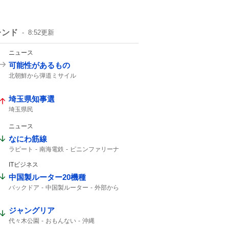
レンド
8:52
更新
ニュース
可能性があるもの
北朝鮮から弾道ミサイル
弾道ミサイルの可能性
北朝鮮ミサイル
北朝鮮から
北朝鮮が弾道ミサイル
埼玉県知事選
日本周辺
落下した
通報してください
防衛省
ミサイル
弾道ミサイル
埼玉県民
ニュース
なにわ筋線
ラピート
南海電鉄
ピニンファリーナ
イタリアの
ITビジネス
中国製ルーター20機種
バックドア
中国製ルーター
外部から
ルーター
ジャングリア
代々木公園
おもんない
沖縄