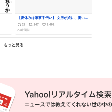
【夏休みは家事手伝い】 女房が娘に、働いた
らバイト代もらえば？と言ったら、娘は、い
28
147
2,492
返
リ
い
らない、と言って黙々と働いてくれました。
23時間前
あとでソフトクリーム買ってやろうと思いま
信
ポ
い
した。
数
ス
ね
ト
数
もっと見る
数