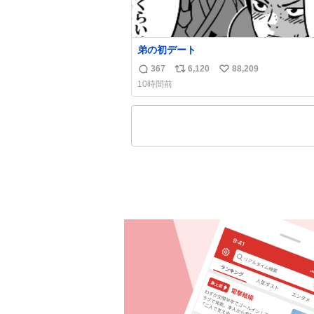
弟の初デート
367
6,120
88,209
返
リ
い
10時間前
信
ポ
い
数
ス
ね
ト
数
数