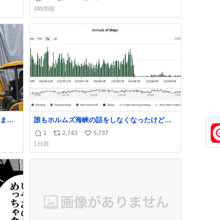
返
リ
い
クールダウン中止。幾ら何でもやばすぎだ
4時間前
ろ...
信
ポ
い
数
ス
ね
ト
数
数
まま
誰もホルムズ海峡の話をしなくなったけどタ
ら「勝
ンカーの往来は消滅したままですねと
1
2,743
5,737
返
リ
い
な
1日前
信
ポ
い
数
ス
ね
ト
数
数