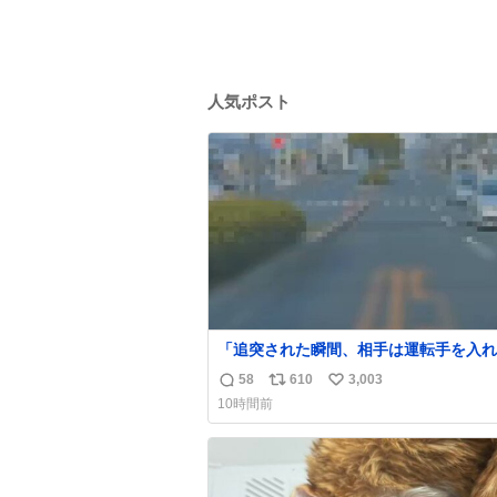
人気ポスト
「追突された瞬間、相手は運転手を入れ
てた」 これ実話。 しかも後で無免許と
58
610
3,003
返
リ
い
ドラレコ無かったら完全にやられてた案
10時間前
#追突 #替え玉 #無免許運転
信
ポ
い
数
ス
ね
ト
数
数