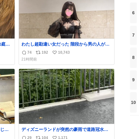
6
7
の庭の
わたし超勘違い女だった 階段から男の人が降
してく
りて来てたんだけど この格好の女が立ってた
74
192
10,743
返
リ
い
がと
ら一回は足が止まるでしょ？普通。降りてき
8
21時間前
て先生
たのは仕事帰りっぽい男の人で、足取り重そ
信
ポ
い
にし
うに歩いてて見るからに異変を感じたんだけ
数
ス
ね
ど
ト
数
9
数
10
じめ
ディズニーランドが突然の豪雨で道路冠水し
てるんだけど☔️ この雨で今年初のミッション
29
104
1,171