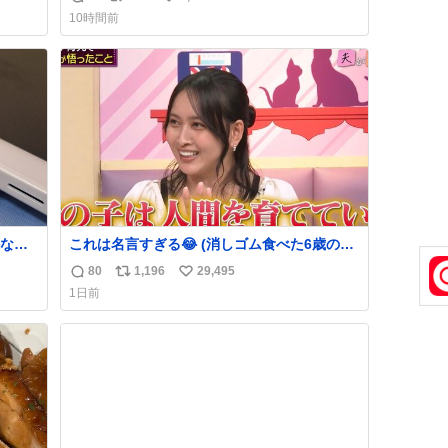
返
リ
い
でコ
10時間前
信
ポ
い
数
ス
ね
ト
数
数
なか
これは名言すぎる😂 (消しゴム食べた6歳の弟
るから
を思い出しながら)
80
1,196
29,495
返
リ
い
急いで
1日前
も謝
信
ポ
い
てし
数
ス
ね
味に
ト
数
た。
数