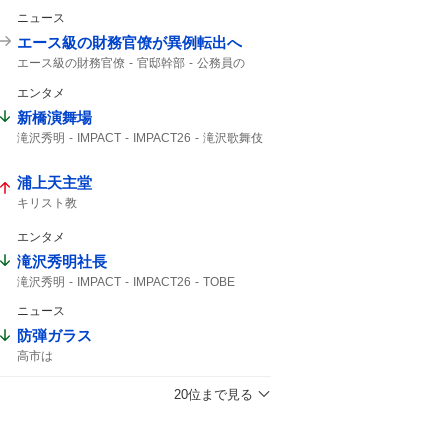
ニュース
エース級の財務官僚が異例転出へ
エース級の財務官僚
官邸幹部
公務員の
財務官僚
朝日新聞
エンタメ
新橋演舞場
滝沢秀明
IMPACT
IMPACT26
滝沢歌舞伎
主演舞台
TOBE
IMP.
演舞場
椿泰我
サンスポ
10月から
浦上天主堂
キリスト教
エンタメ
滝沢秀明社長
滝沢秀明
IMPACT
IMPACT26
TOBE
滝沢社長
IMP.
5大ドームツアー
ニュース
想像できない
日程発表
防弾ガラス
高市は
20位まで見る