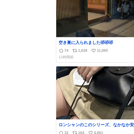
空き巣に入られました🤣🤣🤣
74
1,028
11,065
返
リ
い
11時間前
信
ポ
い
数
ス
ね
ト
数
数
ロンシャンのこのシリーズ、なかなか安
らないのにセール価格になってる🖤✨レ
32
164
4,061