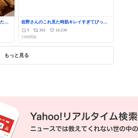
たら
佐野さんのこれ見た時肌キレイすぎてびっく
れて
りしたし、やはりアイドルって体型･肌管理す
5
302
16,236
返
リ
い
ごすぎる
15時間前
信
ポ
い
数
ス
ね
ト
数
もっと見る
数