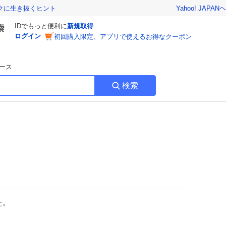
Yahoo! JAPAN
ヘ
トクに生き抜くヒント
IDでもっと便利に
新規取得
ログイン
初回購入限定、アプリで使えるお得なクーポン
ース
検索
た。