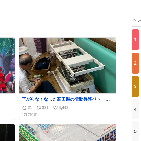
ト
1
2
3
下がらなくなった高田製の電動昇降ベット。
メーカーからは、完全に見放されたんです
21
336
4,402
4
返
リ
い
が、 見事に85歳の父が治しました。 うちの父
12時間前
は、トヨタカローラのボディをオート生産す
信
ポ
い
る、工業ロボットの製作者なんですが、 父が
数
ス
ね
電動ベットの配線をハンダで修理している横
ト
数
5
で、
数