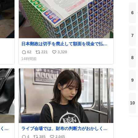
6
7
日本郵政は切手を廃止して額面を現金で払い
戻せ2026 #日本郵政 @JapanPostHD_PR
62
221
3,320
返
リ
い
8
14時間前
信
ポ
い
数
ス
ね
ト
数
9
数
10
くな
ライブ会場では、財布の判断力がおかしくな
ザー
る。
4
385
2,045