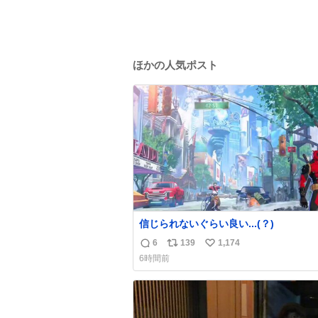
ほかの人気ポスト
信じられないぐらい良い...(？)
6
139
1,174
返
リ
い
6時間前
信
ポ
い
数
ス
ね
ト
数
数