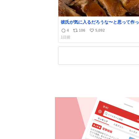
彼氏が気に入るだろうな〜と思って作っ
想像の何倍も美味しい美味しい言ってく
4
106
5,092
返
リ
い
嬉しい
1日前
信
ポ
い
数
ス
ね
ト
数
数