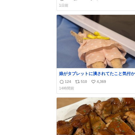
返
リ
い
なのが反則級にかわいい。持ってるだけ
1日前
ーデが格上げされる。
信
ポ
い
数
ス
ね
ト
数
数
娘がタブレットに潰されてたこと気付か
った。 旦那だけは娘の波長を感じ取れ
124
510
4,369
返
リ
い
声出せずともSOSが伝わったらしい。 
14時間前
旦那が救出して、泣きじゃくる娘に自分
信
ポ
い
って抱きしめようとしたら、ビンタされ
数
ス
ね
まった。3回ほど。 小さい手だけど、地
ト
数
痛い。 その後、娘は旦那に泣きついて
数