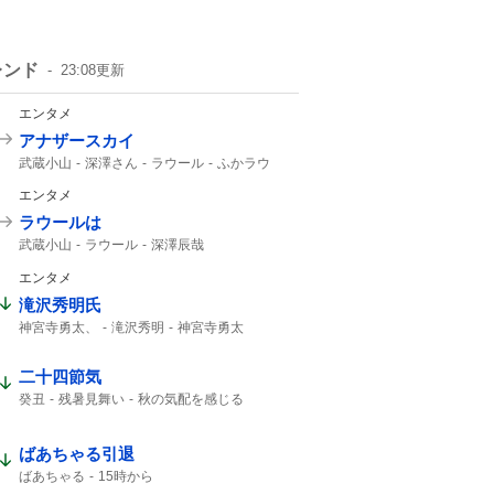
レンド
23:08
更新
エンタメ
アナザースカイ
武蔵小山
深澤さん
ラウール
ふかラウ
1時間SP
Snow Manラウール
ラウールが
エンタメ
ラウールは
武蔵小山
ラウール
深澤辰哉
Snow Manラウール
Snow Man
エンタメ
Snow Manの
Snow
滝沢秀明氏
神宮寺勇太、
滝沢秀明
神宮寺勇太
Number_i
二十四節気
癸丑
残暑見舞い
秋の気配を感じる
暑中見舞い
ばあちゃる引退
ばあちゃる
15時から