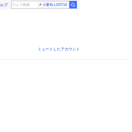
ルプ
小栗旬 LOST10
ミュートしたアカウント