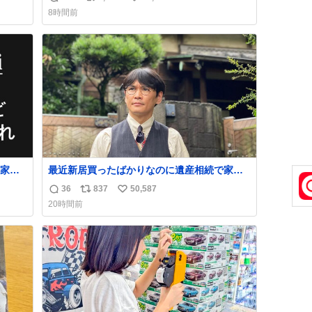
返
リ
い
な
8時間前
信
ポ
い
数
ス
ね
ト
数
数
家族
最近新居買ったばかりなのに遺産相続で家も
のは誹
らっちゃった長男
36
837
50,587
返
リ
い
ゃん
20時間前
信
ポ
い
数
ス
ね
ト
数
数