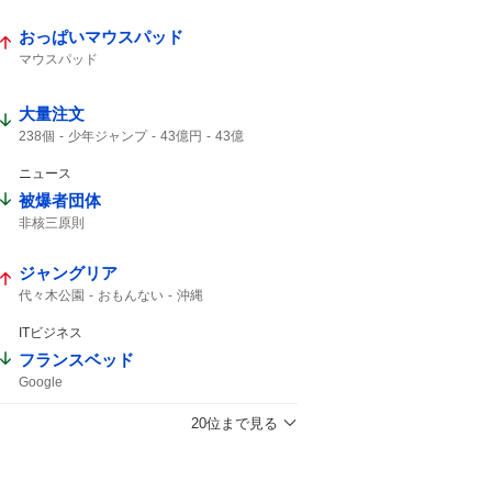
結婚しました
ガンプラ
おっぱいマウスパッド
マウスパッド
大量注文
238個
少年ジャンプ
43億円
43億
キャンセル
ジャンプ
ジャンプ+
43%
ニュース
被爆者団体
非核三原則
ジャングリア
代々木公園
おもんない
沖縄
ITビジネス
フランスベッド
Google
20位まで見る