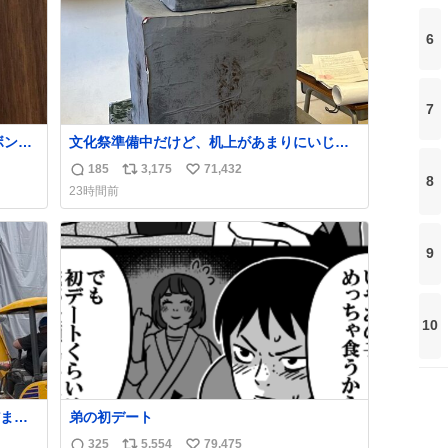
6
7
ボンド
文化祭準備中だけど、机上があまりにいじめ
ち
っぽすぎる
185
3,175
71,432
返
リ
い
8
23時間前
信
ポ
い
数
ス
ね
ト
数
9
数
10
まま
弟の初デート
ら「勝
325
5,554
79,475