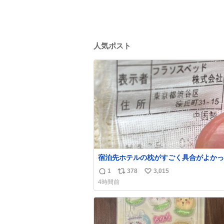
人気ポスト
宿泊先ホテルの枕がすごく具合がよかっ
でどこのメーカーだろうとタグを見たら フ
1
378
3,015
返
リ
い
ソスベッド という聞いたことのない会社で困
4時間前
ってる。該当の渋谷区の住所にもそんな
信
ポ
い
ないっぽいし。Googleで尋ねてもフラ
数
ス
ね
ッドっていうパチモンみたいな名前の会
ト
数
ことしか教えてくれないし詰んでる
数