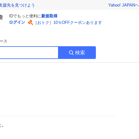
Yahoo! JAPAN
ヘ
支援先を見つけよう
IDでもっと便利に
新規取得
ログイン
［おトク］10％OFFクーポンあります
ース
検索
た。