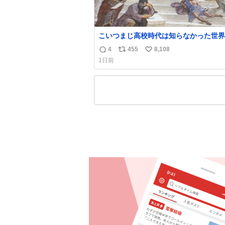
こいつまじ高校時代は知らなかった世界
溢れすぎてて𝑩𝑰𝑮 𝑳𝑶𝑽𝑬＿＿
4
455
8,108
返
リ
い
1日前
信
ポ
い
数
ス
ね
ト
数
数