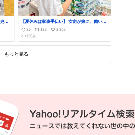
史が
【夏休みは家事手伝い】 女房が娘に、働いた
らバイト代もらえば？と言ったら、娘は、い
25
135
2,305
返
リ
い
らない、と言って黙々と働いてくれました。
21時間前
あとでソフトクリーム買ってやろうと思いま
信
ポ
い
した。
数
ス
ね
ト
数
もっと見る
数