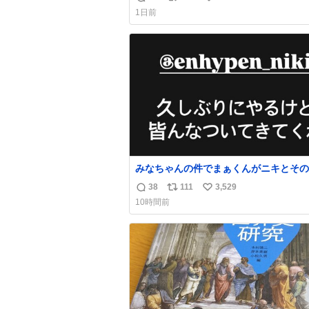
返
リ
い
手に写真撮るな馬鹿野郎」と罵倒される
1日前
ど。
信
ポ
い
数
ス
ね
ト
数
数
みなちゃんの件でまぁくんがニキとその
を脅してるけど絶対間違えてる。 悪い
38
111
3,529
返
リ
い
謗中傷した人達でしょ。こんなのみなち
10時間前
望んでないし曲がった正義すぎる
信
ポ
い
数
ス
ね
ト
数
数