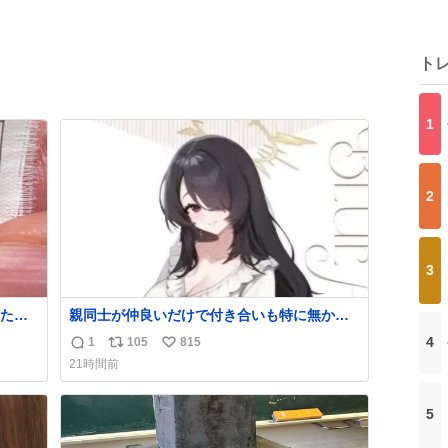
ト
1
2
3
たの
親同士が仲良いだけで付き合いも特に無かっ
ラ
たお隣の家に自分とこの親が外せない用事が
4
1
105
815
返
リ
い
あるからと半ば強制的に預けられて空き部屋
21時間前
会社
が無いからたまに見かけるけどロクに会話し
信
ポ
い
ンスベ
たことも無い一人娘と同じ部屋で寝るように
数
ス
ね
社の
言われ恐る恐る部屋の扉を開けた先にこの光
5
ト
数
景が待ってた時の少年の反応を答えよ
数