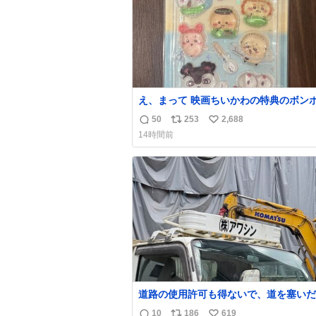
え、まって 映画ちいかわの特典のボン
ロップシール もうメルカリにでてるやん #
50
253
2,688
返
リ
い
いかわ
14時間前
信
ポ
い
数
ス
ね
ト
数
数
道路の使用許可も得ないで、道を塞いだ
解体作業してる。 写真を撮ろうとした
10
186
619