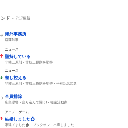
レンド
7:17
更新
海外事務所
斎藤知事
ニュース
堅持している
非核三原則
非核三原則を堅持
核兵器のない世界
事実関係
ニュース
差し控える
非核三原則
非核三原則を堅持
平和記念式典
広島平和記念式典
全員排除
広島県警
座り込んで闘う!
極左活動家
平和記念公園
英断に敬意
座り込んで
アニメ・ゲーム
結婚しました💍
家建てました🏠
ブックオフ
出産しました