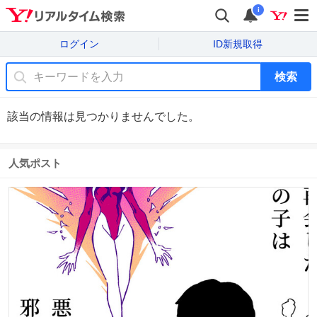
i
ログイン
ID新規取得
検索
該当の情報は見つかりませんでした。
人気ポスト