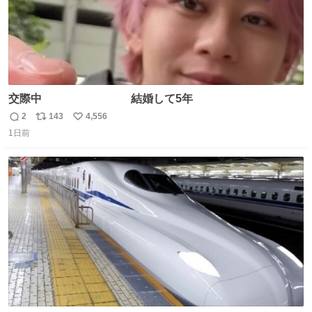
交際中 結婚して5年
2
143
4,556
返
リ
い
1日前
信
ポ
い
数
ス
ね
ト
数
数