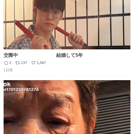
交際中 結婚して5年
2
137
1,587
返
リ
い
1日前
信
ポ
い
数
ス
ね
ト
数
数