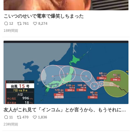
こいつのせいで電車で爆笑しちまった
12
761
8,274
返
リ
い
18時間前
信
ポ
い
数
ス
ね
ト
数
数
友人がこれ見て「インコム」とか言うから、もうそれにし
か見えなくなっちゃった。
11
470
1,836
返
リ
い
23時間前
信
ポ
い