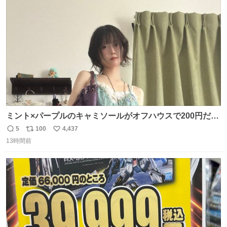
さで亡くなりましたが、この家具達をとても大切にしてお
ト
数
数
りました 続く↓
ミント×パープルのキャミソールがオフハウスで200円だっ
た♩
5
100
4,437
返
リ
い
13時間前
信
ポ
い
数
ス
ね
ト
数
数