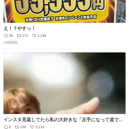
え！？やすっ！
36
171
1,336
返
リ
い
19時間前
信
ポ
い
数
ス
ね
ト
数
数
インスタ見返してたら私の大好きな「左手になって道で横
になるマーティン」の元画像見つけて今月1アツい
2
106
3,132