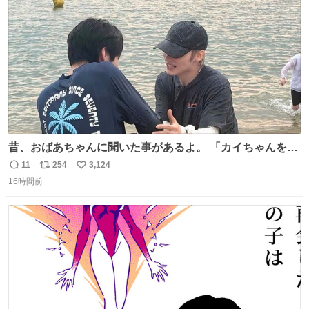
数
昔、おばあちゃんに聞いた事があるよ。 「カイちゃんをい
じめると、アイツが海から上がって来るぞ。」って。
11
254
3,124
返
リ
い
16時間前
信
ポ
い
数
ス
ね
ト
数
数