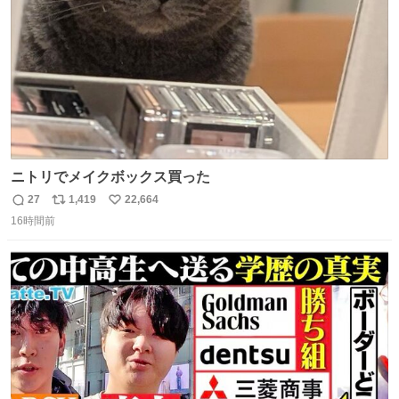
ニトリでメイクボックス買った
27
1,419
22,664
返
リ
い
16時間前
信
ポ
い
数
ス
ね
ト
数
数