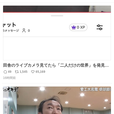
！
数
ス
ね
ト
数
数
田舎のライブカメラ見てたら「二人だけの世界」を発見し
た
49
1,545
65,169
返
リ
い
16時間前
信
ポ
い
数
ス
ね
ト
数
数