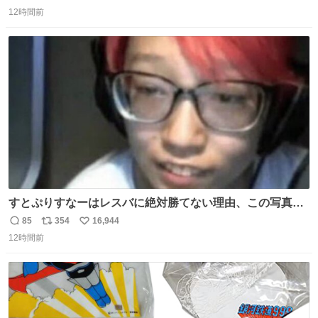
返
リ
い
12時間前
信
ポ
い
数
ス
ね
ト
数
数
すとぷりすなーはレスバに絶対勝てない理由、この写真を
貼られると黙るしかなくなる
85
354
16,944
返
リ
い
12時間前
信
ポ
い
数
ス
ね
ト
数
数