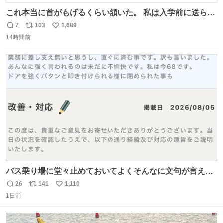
これ本当に首がもげるくらい頷いた。 私は入学前に送られ
てきた、大学のサークル紹介冊子を見た時点で終わりを感
7
103
1,689
返
リ
い
じたので、女子大でもないくせに偏差値の高い大学のイン
14時間前
信
ポ
い
カレサークルに突撃して所属するという奇行で事なきを得
数
ス
ね
た。 高偏差値に行けないならせめてそれくらいした方が予
ト
数
数
後がいいです。 https://t.co/9nMHIrETkw
バス乗り場に堂々止めておいてよくそんなに文句が言える
ね 運転士は日本人やったのなら韓国人は関係ないし、なん
26
141
1,110
返
リ
い
なら68歳も関係ない…
1日前
信
ポ
い
数
ス
ね
ト
数