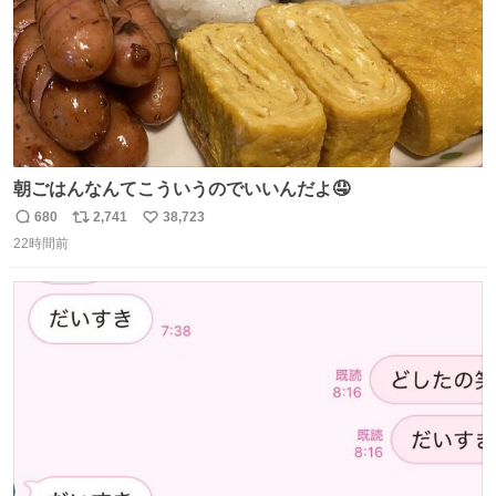
朝ごはんなんてこういうのでいいんだよ🤤
680
2,741
38,723
返
リ
い
22時間前
信
ポ
い
数
ス
ね
ト
数
数