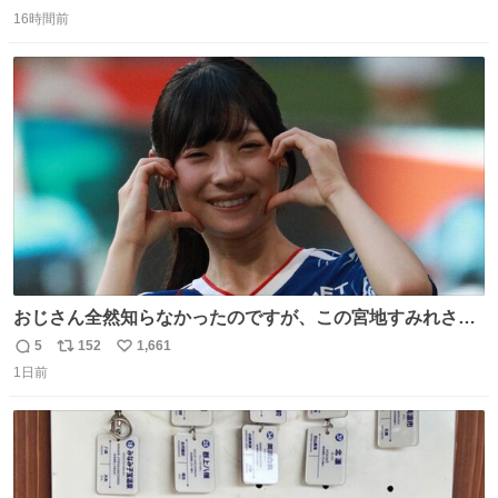
返
リ
い
16時間前
信
ポ
い
数
ス
ね
ト
数
数
おじさん全然知らなかったのですが、この宮地すみれさん
（日向坂46）はマリサポだったのですね。 カメラ目線でに
5
152
1,661
返
リ
い
っこりしていただいたので撮影したものの、全然誰だか知
1日前
信
ポ
い
りませんでした。 マリサポらしいのでこれからは名前覚え
数
ス
ね
ます！！
ト
数
数