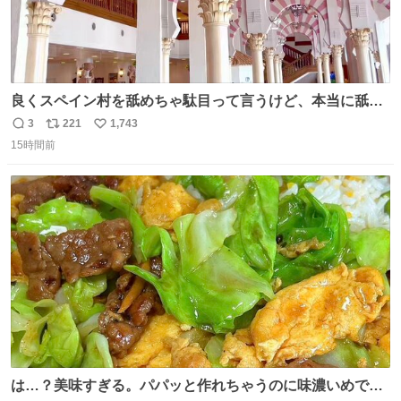
良くスペイン村を舐めちゃ駄目って言うけど、本当に舐め
ちゃ行けないのはスペィン村ホテル🏛🏨 だってロビーから
3
221
1,743
返
リ
い
中庭抜けるだけでこの有様🤩 ディズニーホテル泊まってる
15時間前
信
ポ
い
場所じゃない。 5年振りの志摩スペイン村パルケエスパー
数
ス
ね
ニャは益々素晴らしい場所になってる
ト
数
数
は…？美味すぎる。パパッと作れちゃうのに味濃いめで満