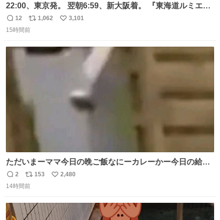
22:00、東京発。 翌朝6:59、新大阪着。 『東海道ルミエー
ルエクスプレス』が今夜、初運行！ 岐阜羽島駅で夜を越す
12
1,062
3,101
返
リ
い
東海道新幹線。寝台列車じゃないのに、朝まで新幹線とい
15時間前
信
ポ
い
う、なんだか特別体験😉 #TRAINTRIP #東海道ルミエール
数
ス
ね
エクスプレス
ト
数
数
ただいまーママ今日の晩ご飯なにーカレーかー今日の給食
カレーだったよ明日雑巾いる
2
153
2,480
返
リ
い
14時間前
信
ポ
い
数
ス
ね
ト
数