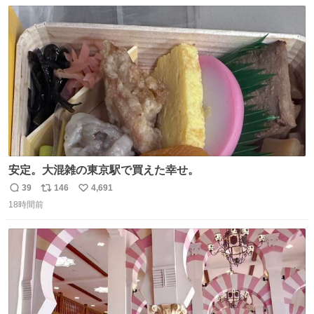
数
ス
ね
ト
数
数
安定。大混雑の東京駅で買えた幸せ。
39
146
4,691
返
リ
い
18時間前
信
ポ
い
数
ス
ね
ト
数
数