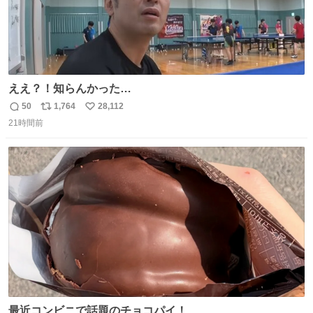
ええ？！知らんかった…
50
1,764
28,112
返
リ
い
21時間前
信
ポ
い
数
ス
ね
ト
数
数
最近コンビニで話題のチョコパイ！