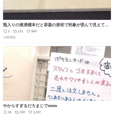
瓶入りの液浸標本だと容器の形状で対象が歪んで見えてし
まうことから、なるべく歪みがない状態で観察しやすいよ
1
121
940
返
リ
い
うにこのような形で保存していると前に科博の先生から教
13時間前
信
ポ
い
えてもらった #国立科学博物館
数
ス
ね
ト
数
数
やからすぎるだろまじでwww
16
330
3,197