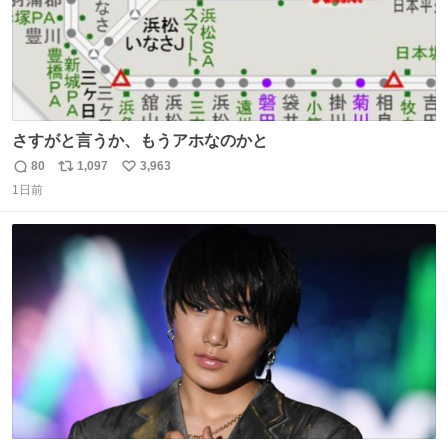
さすがと言うか、もうアホなのかと
80
1,097
3,963
返
リ
い
1日前
信
ポ
い
数
ス
ね
ト
数
数