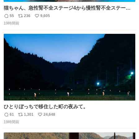
猫ちゃん、急性腎不全ステージ4から慢性腎不全ステージ2
になりました😭点滴も週一で大丈夫になった… このままだ
55
236
9,605
返
リ
い
と2、3日持たないって言われたのが嘘みたい…本当に嬉し
19時間前
信
ポ
い
い😭😭😭頑張ってくれてありがとう😭😭😭 嬉しくて帰り
数
ス
ね
道泣きながら歩いてたら向こうから来た人にすごい顔され
ト
数
数
た🫠
ひとりぼっちで移住した町の夜みて。
61
1,301
24,648
返
リ
い
19時間前
信
ポ
い
数
ス
ね
ト
数