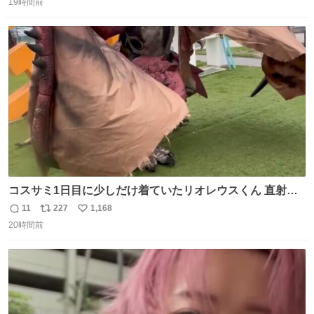
19時間前
信
ポ
い
数
ス
ね
ト
数
数
コスサミ1日目に少しだけ着ていたリオレウスくん 直射日
光下で暑すぎて疲労状態 火耐性15ではだめですね 適応珠
11
227
1,168
返
リ
い
Lv1と耐火珠Lv3装備しないと真夏の名古屋は過ごせぬよう
20時間前
信
ポ
い
です #コスサミ2026
数
ス
ね
ト
数
数