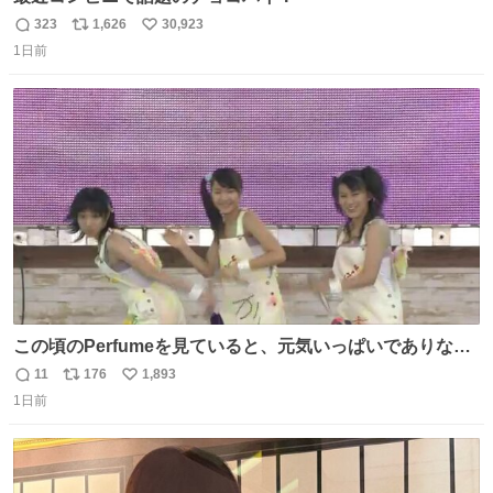
323
1,626
30,923
返
リ
い
1日前
信
ポ
い
数
ス
ね
ト
数
数
この頃のPerfumeを見ていると、元気いっぱいでありなが
ら決して感情に任せすぎることなく、しっかりと制御され
11
176
1,893
返
リ
い
たダンスであることに新鮮に驚く。3人のあげた足の向き
1日前
信
ポ
い
や角度とか本当に細かな部分まできっちりと揃っていてそ
数
ス
ね
こから積み重ねてきた努力や練習量が見て取れる…
ト
数
数