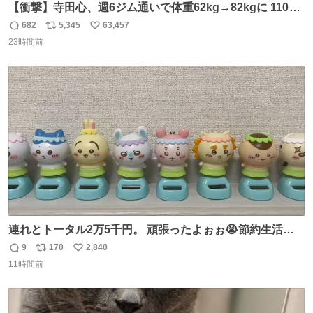
【衝撃】寺田心、週6ジム通いで体重62kg→82kgに 110kg
のベンチプレス持ち上げる姿披露
682
5,345
63,457
返
リ
い
news.livedoor.com/article/detail… 元々自重のみだった
23時間前
信
ポ
い
が、更に筋肉を大きくするためジム通いを開始。筋肉増量
数
ス
ね
のためおにぎり10個、ゼリー飲料3～4本、パスタと毎日4
ト
数
数
千kcalオーバーの食事を摂取し、増量したという。
連れとトータル2万5千円。 頑張ったよぉぉ😭節約生活の
始まり。笑
9
170
2,840
返
リ
い
11時間前
信
ポ
い
数
ス
ね
ト
数
数