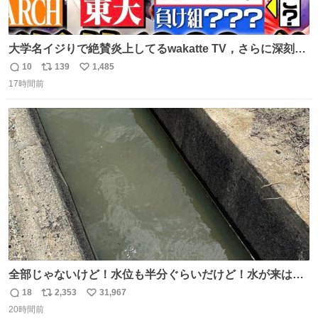
大学名イジりで絶賛炎上してるwakatte TV，さらに深刻な
問題はこっちでは？ ・都内の特定企業に入るのを極度に推
10
139
1,485
返
リ
い
奨し，それ以外の地域で堅実に生きるのを周縁化する ・恋
17時間前
信
ポ
い
愛にかまけ，「陽キャラ」として振る舞うのを極端に中心
数
ス
ね
化する ・院生が研究環境を求め他大学に移るのを批判する
ト
数
数
過去例↓
全部じゃないけど！水位も半分ぐらいだけど！水が来はじ
めたよ！！！ 作業してくれた方々ありがとーーー
18
2,353
31,967
返
リ
い
ー！！！！！！！！！！！！！！！！！！！！！！！！！
20時間前
信
ポ
い