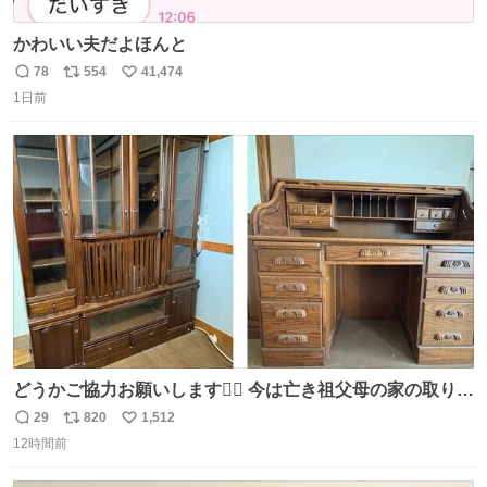
かわいい夫だよほんと
78
554
41,474
返
リ
い
1日前
信
ポ
い
数
ス
ね
ト
数
数
どうかご協力お願いします🙇‍♂️ 今は亡き祖父母の家の取り壊
しが決まり、どうしても処分して欲しくない食器棚と机の
29
820
1,512
返
リ
い
引き取り手を探しております この2つは私の祖母が当初一
12時間前
信
ポ
い
目惚れで購入したもので、祖母はc型肝炎で58歳という若
数
ス
ね