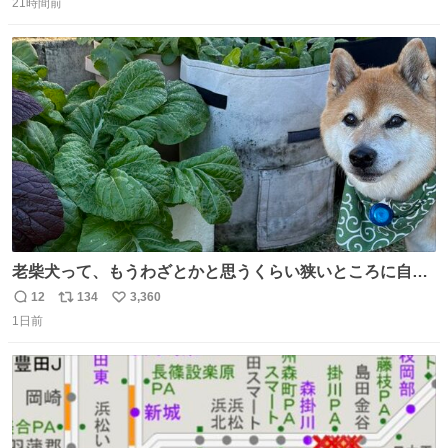
の
21時間前
信
ポ
い
数
ス
ね
ト
数
数
老柴犬って、もうわざとかと思うくらい狭いところに自ら
はまりにいくじゃないですか？ 今朝ガーデニングしてる飼
12
134
3,360
返
リ
い
い主の間にはまってきて、最高に可愛かった♥️
1日前
信
ポ
い
数
ス
ね
ト
数
数