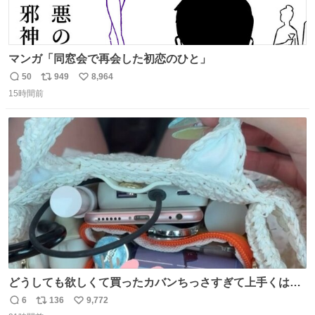
マンガ「同窓会で再会した初恋のひと」
50
949
8,964
返
リ
い
15時間前
信
ポ
い
数
ス
ね
ト
数
数
どうしても欲しくて買ったカバンちっさすぎて上手くはめ
ないと荷物入らん。女のカバンってなんでこんなちっさい
6
136
9,772
返
リ
い