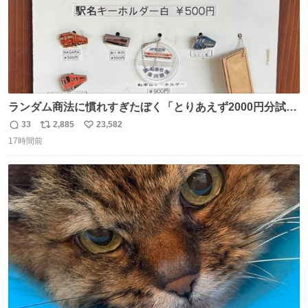
ランダム商法に慣れすぎたぼく「とりあえず2000円分試し
てみるか…」 駅員さん「どれが欲しいの？」 ぼく「えっ
33
2,885
23,582
返
リ
い
良いんですか？」 駅員さん「何が…？？」 やっぱランダム
17時間前
信
ポ
い
って悪い文化だ
数
ス
ね
わ！！！！！！！！！！！！！！！！！！！！
ト
数
数