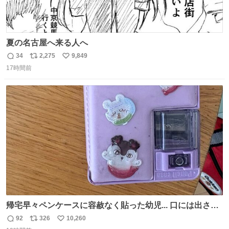
夏の名古屋へ来る人へ
34
2,275
9,849
返
リ
い
17時間前
信
ポ
い
数
ス
ね
ト
数
数
帰宅早々ペンケースに容赦なく貼った幼児... 口には出さぬ
が勿体無い精神で心がざわつく.....ッ
92
326
10,260
返
リ
い