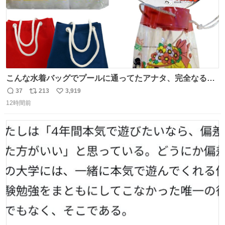
こんな水着バッグでプールに通ってたアナタ、完全なる同
世代（笑） #70年代 #80年代 #昭和レトロ
37
213
3,919
返
リ
い
12時間前
信
ポ
い
数
ス
ね
ト
数
数