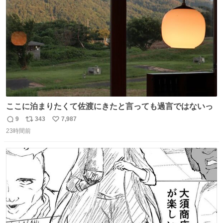
数
ここに泊まりたくて佐渡にきたと言っても過言ではないっ
9
343
7,987
返
リ
い
23時間前
信
ポ
い
数
ス
ね
ト
数
数