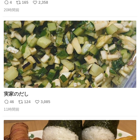
足感エグいの天才だろ🥹
4
165
2,358
返
リ
い
20時間前
信
ポ
い
数
ス
ね
ト
数
数
実家のだし
46
124
3,085
返
リ
い
11時間前
信
ポ
い
数
ス
ね
ト
数
数