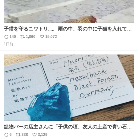
子猫を守るニワトリ...。 雨の中、羽の中に子猫を入れて守
る姿に感動した！！ 愛は種族を超える！
140
1,860
15,072
返
リ
い
1日前
信
ポ
い
数
ス
ね
ト
数
数
鉱物バーの店主さんに「子供の頃、友人の土産で青い石を
貰って、それがすごく気に入ってたのに、いつかの引越し
6
338
3,129
返
リ
い