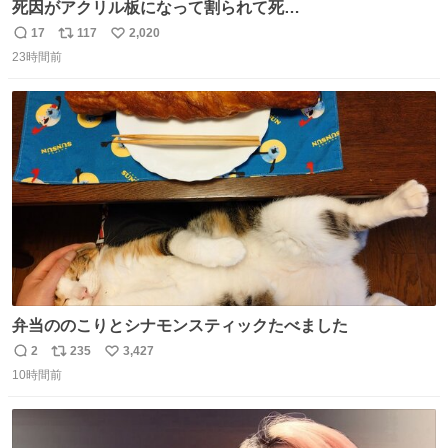
死因がアクリル板になって割られて死
亡……………！？！？
17
117
2,020
返
リ
い
23時間前
信
ポ
い
数
ス
ね
ト
数
数
弁当ののこりとシナモンスティックたべました
2
235
3,427
返
リ
い
10時間前
信
ポ
い
数
ス
ね
ト
数
数