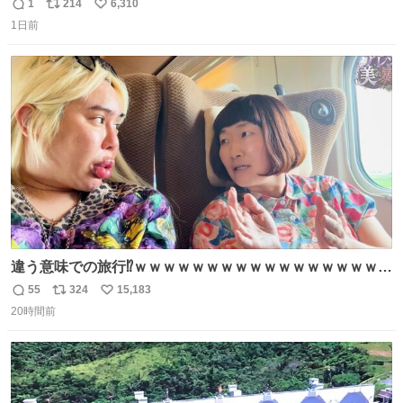
1
214
6,310
返
リ
い
1日前
信
ポ
い
数
ス
ね
ト
数
数
違う意味での旅行⁉️ｗｗｗｗｗｗｗｗｗｗｗｗｗｗｗｗｗｗ
ｗ
55
324
15,183
返
リ
い
20時間前
信
ポ
い
数
ス
ね
ト
数
数