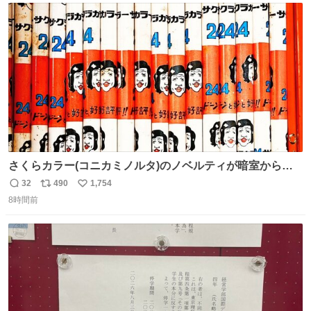
ト
数
数
さくらカラー(コニカミノルタ)のノベルティが暗室から山
のように出てきた。 1970年代のものかなあ。 欽ちゃん鉛
32
490
1,754
返
リ
い
筆。どうすんの、これ。
8時間前
信
ポ
い
数
ス
ね
ト
数
数