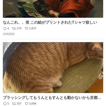
なんこれ、、笑 この絵がプリントされたTシャツ欲しい
4
170
1,837
返
リ
い
20時間前
信
ポ
い
数
ス
ね
ト
数
数
ブラッシングしてもうんともすんとも動かないから京都の
寺にある庭みたいになってる
5
357
3,696
返
リ
い