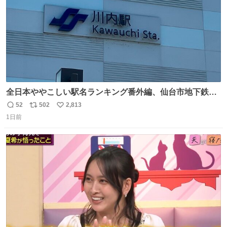
全日本ややこしい駅名ランキング番外編、仙台市地下鉄川
内駅
52
502
2,813
返
リ
い
1日前
信
ポ
い
数
ス
ね
ト
数
数