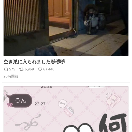
数
空き巣に入られました🤣🤣🤣
575
6,969
67,440
返
リ
い
20時間前
信
ポ
い
数
ス
ね
ト
数
数