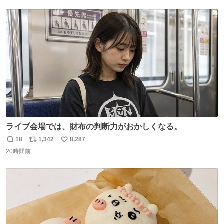
数
ス
ね
ト
数
数
ライブ会場では、財布の判断力がおかしくなる。
18
1,342
8,287
返
リ
い
20時間前
信
ポ
い
数
ス
ね
ト
数
数