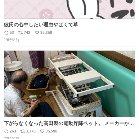
彼氏の心中したい理由やばくて草
53
742
35,258
返
リ
い
19時間前
信
ポ
い
数
ス
ね
ト
数
数
下がらなくなった高田製の電動昇降ベット。 メーカーから
は、完全に見放されたんですが、 見事に85歳の父が治しま
263
3,376
35,590
返
リ
い
した。 うちの父は、トヨタカローラのボディをオート生産
22時間前