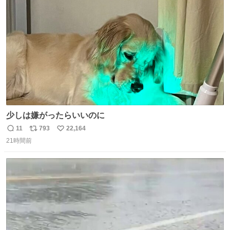
ファ化米や缶詰など、色々な非常食がありますが、うどん
ト
数
数
もいかがでしょうか？
少しは嫌がったらいいのに
11
793
22,164
返
リ
い
21時間前
信
ポ
い
数
ス
ね
ト
数
数