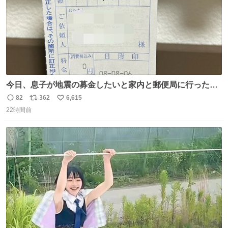
今日、息子が地震の募金したいと家内と郵便局に行ったみ
たいです。おもちゃとか買う選択肢もあったと思うけど、
82
362
6,615
返
リ
い
自分で貯めてた2万円を役に立てて欲しい、みんなも元気
22時間前
信
ポ
い
になって欲しいと。家内も一緒に募金したので、自分も何
数
ス
ね
かできたらなぁと思いました。
ト
数
数