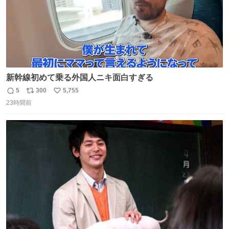
新幹線初めて乗る外国人ニキ面白すぎる
5
300
5,755
返
リ
い
23時間前
信
ポ
い
数
ス
ね
ト
数
数