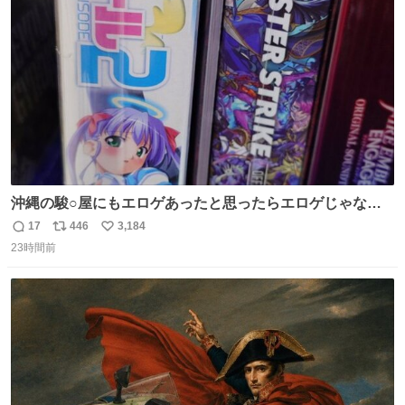
ト
数
数
沖縄の駿○屋にもエロゲあったと思ったらエロゲじゃなか
った
17
446
3,184
返
リ
い
23時間前
信
ポ
い
数
ス
ね
ト
数
数