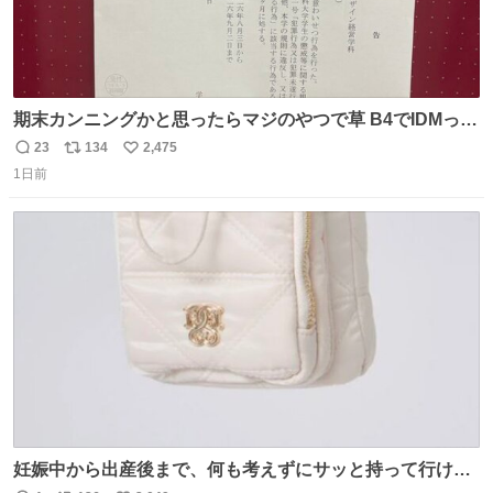
期末カンニングかと思ったらマジのやつで草 B4でIDMって
ことはおそらく就職だし、内定取り消し？ それと夏休み期
23
134
2,475
返
リ
い
間の停学って無意味じゃね？
1日前
信
ポ
い
数
ス
ね
ト
数
数
妊娠中から出産後まで、何も考えずにサッと持って行ける