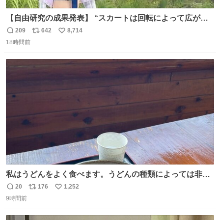
【自由研究の成果発表】 “スカートは回転によって広がる
が、岡澤恋によって270°までなら広がらずに回転が可能な
209
642
8,714
返
リ
い
ことが証明された！”
18時間前
信
ポ
い
数
ス
ね
ト
数
数
私はうどんをよく食べます。うどんの種類によっては非常
食にもなります。生うどんは消費期限が短く、冷凍うどん
20
176
1,252
返
リ
い
は長持ちする代わりに停電に弱いので、乾麺タイプのうど
9時間前
信
ポ
い
んなら水分が少なく長期保存するのにおすすめです。アル
数
ス
ね