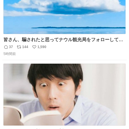
皆さん、騙されたと思ってナウル観光局をフォローしてみ
てください。たまに海とか島とかわけわからん画像が流れ
37
144
1,590
返
リ
い
てくるだけで、特に何も起こりません。
5時間前
信
ポ
い
数
ス
ね
ト
数
数