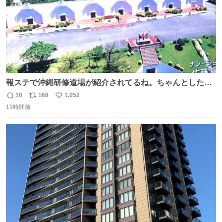
報ステで沖縄研修道場が紹介されてるね。ちゃんとした名
前出してないけど。#報道ステーション
10
168
1,052
返
リ
い
19時間前
信
ポ
い
数
ス
ね
ト
数
数