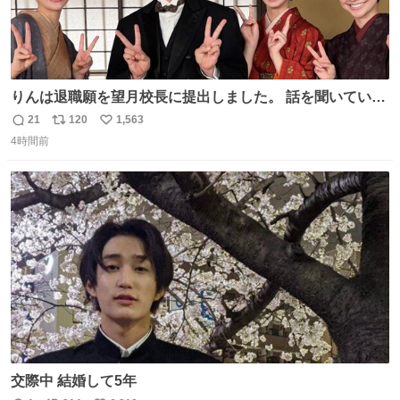
りんは退職願を望月校長に提出しました。 話を聞いていた
寮生の久と常も一緒に、皆さんでお別れオフショット📸 👇
21
120
1,563
返
リ
い
見逃し配信 web.nhk/tv/an/kazekaor… #朝ドラ #風薫る 見
4時間前
信
ポ
い
上愛 関智一 近藤華 河村ここあ
数
ス
ね
ト
数
数
交際中 結婚して5年