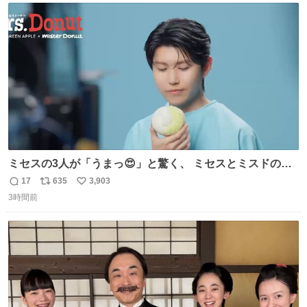
は1人あたり上限1万円、国際線は上限2万円まで支払う。
ト
数
数
ミセスの3人が「うまっ😍」と驚く、 ミセスとミスドのコ
ラボドーナツ🍏🍩 その味わいとは....！？ 『Mrs.
17
635
3,903
返
リ
い
Donut（ミセスドーナツ）』 8月7日（金）店頭販売開始🎉
3時間前
信
ポ
い
数
ス
ね
ト
数
数