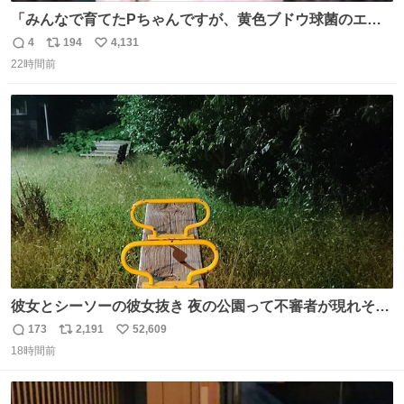
「みんなで育てたPちゃんですが、黄色ブドウ球菌のエン
テロトキシン（耐熱性毒素）が検出されたので、議論する
4
194
4,131
返
リ
い
までもなく処分が決まりました」
22時間前
信
ポ
い
数
ス
ね
ト
数
数
彼女とシーソーの彼女抜き 夜の公園って不審者が現れそう
で怖いんだよな
173
2,191
52,609
返
リ
い
18時間前
信
ポ
い
数
ス
ね
ト
数