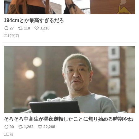
194cmとか最高すぎるだろ
27
118
3,210
返
リ
い
21時間前
信
ポ
い
数
ス
ね
ト
数
数
そろそろ中高生が昼夜逆転したことに焦り始める時期やね
90
1,262
22,268
返
リ
い
1日前
信
ポ
い