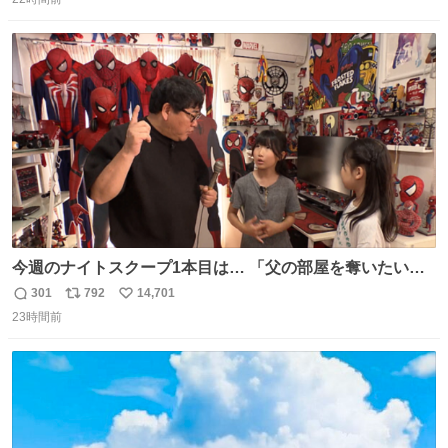
信
ポ
い
する、工業ロボットの製作者なんですが、 父が電動ベット
数
ス
ね
の配線をハンダで修理している横で、
ト
数
数
今週のナイトスクープ1本目は… 「父の部屋を奪いたい姉
妹」
301
792
14,701
返
リ
い
23時間前
信
ポ
い
数
ス
ね
ト
数
数