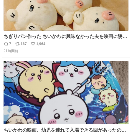
ちぎりパン作った ちいかわに興味なかった夫を映画に誘い
出すことに成功したからさァ、永遠のいのち食べさせてか
7
167
1,964
返
リ
い
ら観に行くねッ🎫
21時間前
信
ポ
い
数
ス
ね
ト
数
数
ちいかわの映画、幼児を連れて入場できる回があったので