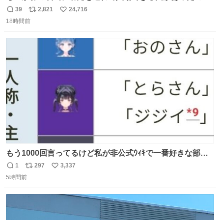
子どもを連れて観てきたんですけど、セイレーンの登場シ
39
2,821
24,716
返
リ
い
ーンで場内のベビーが一斉に泣き出してたのがとてもよい
18時間前
信
ポ
い
映画体験でした。
数
ス
ね
ト
数
数
もう1000回言ってるけど私が非公式ｳｨｷで一番好きな部
分、これ
1
297
3,337
返
リ
い
5時間前
信
ポ
い
数
ス
ね
ト
数
数