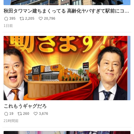
秋田タワマン建ちまくってる 高齢化ヤバすぎて駅前にコン
パクトシティつくって高齢者を住ませる考えらしい 病院も
395
2,205
20,796
返
リ
い
全部駅前にある
1日前
信
ポ
い
数
ス
ね
ト
数
数
これもうギャグだろ
19
260
3,676
返
リ
い
21時間前
信
ポ
い
数
ス
ね