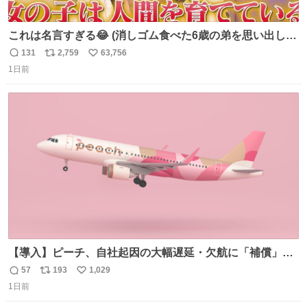
これは名言すぎる😂 (消しゴム食べた6歳の弟を思い出しな
がら)
131
2,759
63,756
返
リ
い
1日前
信
ポ
い
数
ス
ね
ト
数
数
【導入】ピーチ、自社起因の大幅遅延・欠航に「補償」開
始へ news.livedoor.com/article/detail… 同社に起因する理
57
193
1,029
返
リ
い
由によって大幅遅延や欠航が発生した場合、乗客が負担し
1日前
信
ポ
い
た宿泊費や交通費を、領収書の事後申請に基づき、国内線
数
ス
ね