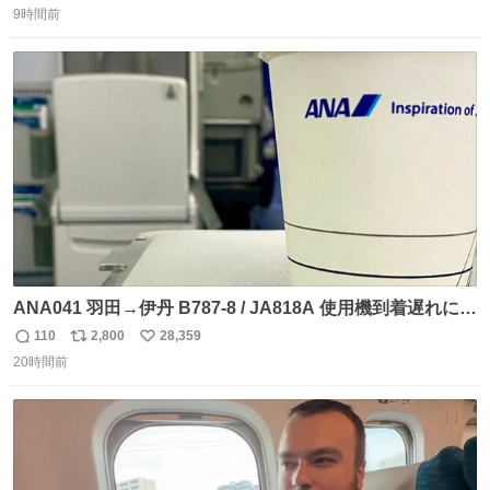
で無くしてしまった」という話をしたら、 「お土産で買っ
9時間前
信
ポ
い
てきたくらいの価格感なら、ドイツの黒い森のフローライ
数
ス
ね
トかな…」と当たりつけてもらった。確かにこんな感じだ
ト
数
数
った気がする 凄い
ANA041 羽田→伊丹 B787-8 / JA818A 使用機到着遅れにつ
き 「安全に支障ない範囲で1分1秒でも遅延回復に努めてお
110
2,800
28,359
返
リ
い
ります」と機長の気合い十分！ が、フライトは順調に進み
20時間前
信
ポ
い
すぎ… 「飛ばしすぎたせいか現在奈良県上空での待機を命
数
ス
ね
じられております」 でコンソメスープ吹き出しそうになり
ト
数
数
ましたw