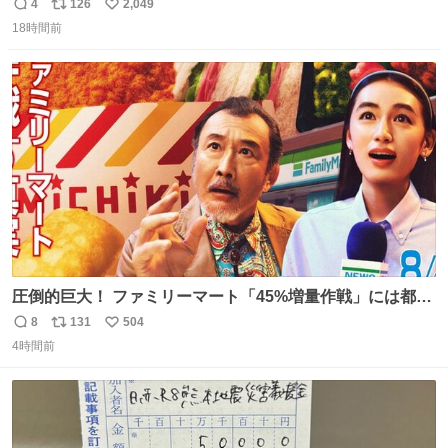
ようなショルダーバッグが欲しいな〜と思っていたのだけ
4
126
2,049
返
リ
い
ど snidelでめちゃくちゃピッタリなものを見つけたので買
18時間前
信
ポ
い
った！✨ スマホと小物とペットボトルが入るの最高すぎる
数
ス
ね
🥹 しかもスマホ入れ独立してるしファスナーない！地味に
ト
数
数
嬉しいやつ！！！
圧倒的巨大！ ファミリーマート「45%増量作戦」には都市
伝説が隠されている、のかもしれない。 web-
8
131
504
返
リ
い
mu.jp/news/79509/
4時間前
信
ポ
い
数
ス
ね
ト
数
数