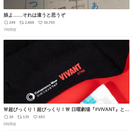
娘よ……それは違うと思うぞ
209
2,868
30,765
返
リ
い
7時間前
信
ポ
い
数
ス
ね
ト
数
数
🚨超びっくり！超びっくり！🚨 日曜劇場『#VIVANT』と
ファミマの #コンビニエンスウェア がコラボ！ 🧦ラインソ
28
135
683
返
リ
い
ックス 🟦今治タオルハンカチ 「いいね」「保存」してファ
6時間前
信
ポ
い
ミマへGO👀
数
ス
ね