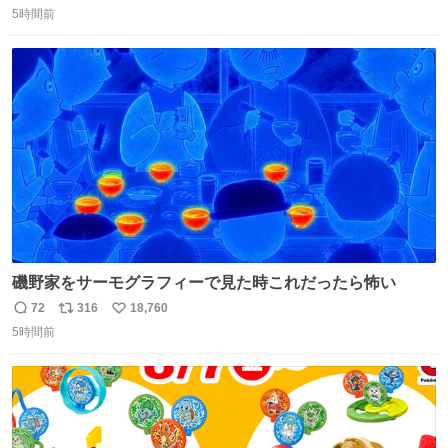
5時間前
信
ポ
い
数
ス
ね
ト
数
数
磯野家をサーモグラフィーで見た時これだったら怖い
72
316
18,760
返
リ
い
5時間前
信
ポ
い
数
ス
ね
ト
数
数