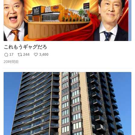
これもうギャグだろ
17
244
3,400
返
リ
い
20時間前
信
ポ
い
数
ス
ね
ト
数
数