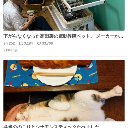
下がらなくなった高田製の電動昇降ベット。 メーカーから
は、完全に見放されたんですが、 見事に85歳の父が治しま
252
3,184
33,708
返
リ
い
した。 うちの父は、トヨタカローラのボディをオート生産
21時間前
信
ポ
い
する、工業ロボットの製作者なんですが、 父が電動ベット
数
ス
ね
の配線をハンダで修理している横で、
ト
数
数
弁当ののこりとシナモンスティックたべました