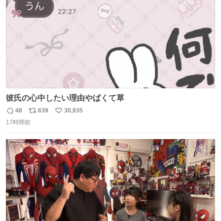
彼氏の心中したい理由やばくて草
48
639
30,935
返
リ
い
17時間前
信
ポ
い
数
ス
ね
ト
数
数