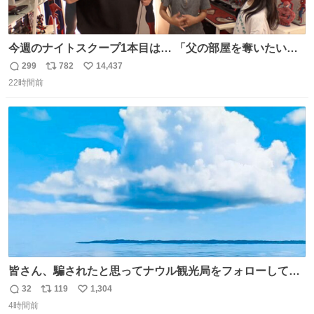
今週のナイトスクープ1本目は… 「父の部屋を奪いたい姉
妹」
299
782
14,437
返
リ
い
22時間前
信
ポ
い
数
ス
ね
ト
数
数
皆さん、騙されたと思ってナウル観光局をフォローしてみ
てください。たまに海とか島とかわけわからん画像が流れ
32
119
1,304
返
リ
い
てくるだけで、特に何も起こりません。
4時間前
信
ポ
い