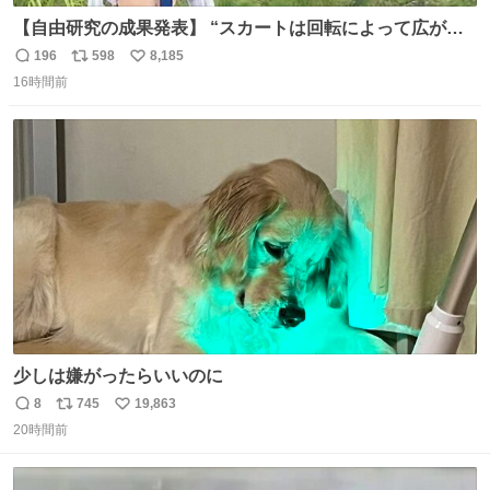
【自由研究の成果発表】 “スカートは回転によって広がる
が、岡澤恋によって270°までなら広がらずに回転が可能な
196
598
8,185
返
リ
い
ことが証明された！”
16時間前
信
ポ
い
数
ス
ね
ト
数
数
少しは嫌がったらいいのに
8
745
19,863
返
リ
い
20時間前
信
ポ
い
数
ス
ね
ト
数