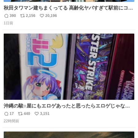
秋田タワマン建ちまくってる 高齢化ヤバすぎて駅前にコン
パクトシティつくって高齢者を住ませる考えらしい 病院も
390
2,156
20,196
返
リ
い
全部駅前にある
1日前
信
ポ
い
数
ス
ね
ト
数
数
沖縄の駿○屋にもエロゲあったと思ったらエロゲじゃなか
った
17
440
3,151
返
リ
い
22時間前
信
ポ
い
数
ス
ね
ト
数