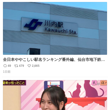
数
ス
ね
ト
数
数
全日本ややこしい駅名ランキング番外編、仙台市地下鉄川
内駅
49
479
2,665
返
リ
い
1日前
信
ポ
い
数
ス
ね
ト
数
数