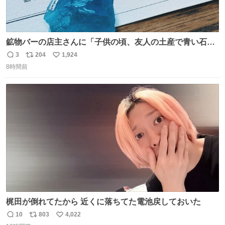
鉱物バーの店主さんに「子供の頃、友人の土産で青い石を
貰って、それがすごく気に入ってたのに、いつかの引越し
3
204
1,924
返
リ
い
で無くしてしまった」という話をしたら、 「お土産で買っ
8時間前
信
ポ
い
てきたくらいの価格感なら、ドイツの黒い森のフローライ
数
ス
ね
トかな…」と当たりつけてもらった。確かにこんな感じだ
ト
数
数
った気がする 凄い
梶田が倒れてたから 近くに落ちてた電池戻しておいた
10
803
4,022
返
リ
い