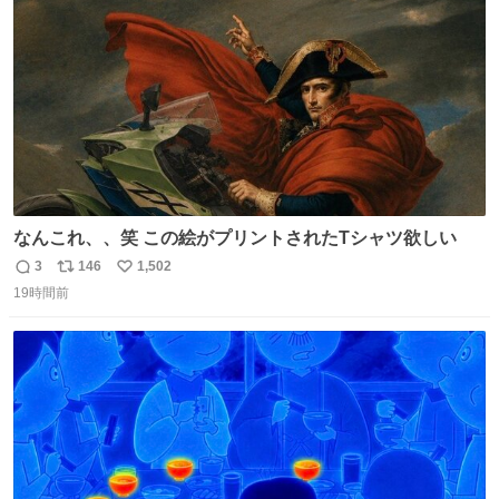
数
なんこれ、、笑 この絵がプリントされたTシャツ欲しい
3
146
1,502
返
リ
い
19時間前
信
ポ
い
数
ス
ね
ト
数
数