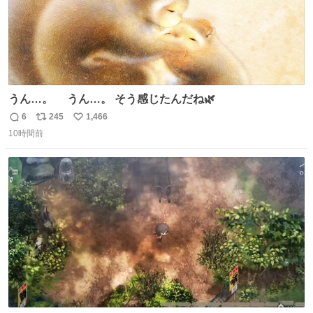
うん…。 うん…。 そう感じたんだね🌿
6
245
1,466
返
リ
い
10時間前
信
ポ
い
数
ス
ね
ト
数
数