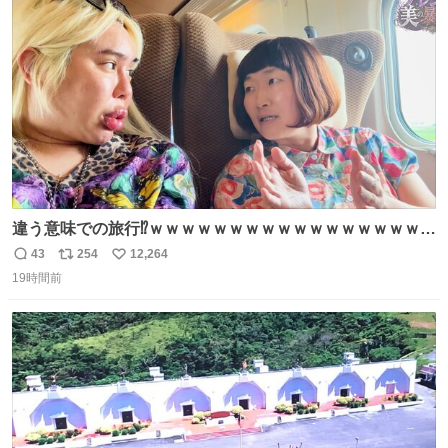
ト
数
数
違う意味での旅行⁉️ｗｗｗｗｗｗｗｗｗｗｗｗｗｗｗｗｗｗ
ｗ
43
254
12,264
返
リ
い
19時間前
信
ポ
い
数
ス
ね
ト
数
数