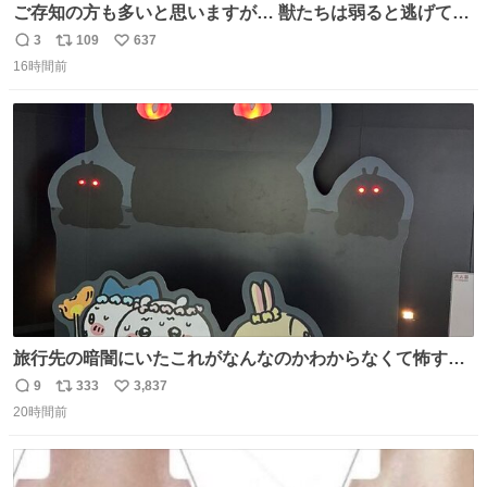
ご存知の方も多いと思いますが… 獣たちは弱ると逃げて茂
みに入りますが、この時モンハンでいうエリア移動をしま
3
109
637
返
リ
い
す。 他のエリアに行くと同じ個体と出会えて体力も減った
16時間前
信
ポ
い
ままなので落ち着いて仕留めましょう。 ちなみに何回か移
数
ス
ね
動(もしくは時間経過？)でガチ逃げされるんでご注意を。 #
ト
数
数
ほの暮しの庭
旅行先の暗闇にいたこれがなんなのかわからなくて怖すぎ
た 子どもたちも怖がりまくってた👻 ちいかわってこういう
9
333
3,837
返
リ
い
感じのお話なんですか…？
20時間前
信
ポ
い
数
ス
ね
ト
数