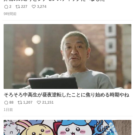
2
227
3,274
返
リ
い
9時間前
信
ポ
い
数
ス
ね
ト
数
数
そろそろ中高生が昼夜逆転したことに焦り始める時期やね
88
1,207
21,151
返
リ
い
1日前
信
ポ
い
数
ス
ね
ト
数
数