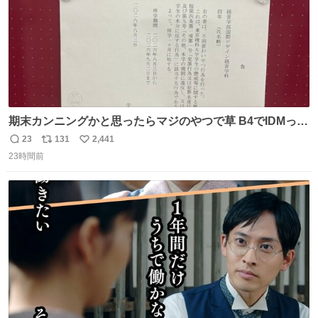
期末カンニングかと思ったらマジのやつで草 B4でIDMって
ことはおそらく就職だし、内定取り消し？ それと夏休み期
23
131
2,441
返
リ
い
間の停学って無意味じゃね？
23時間前
信
ポ
い
数
ス
ね
ト
数
数