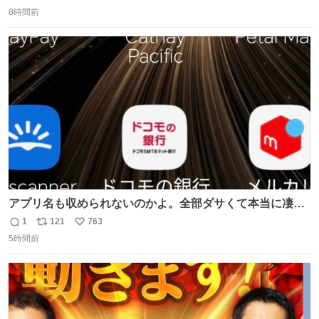
返
リ
い
は長持ちする代わりに停電に弱いので、乾麺タイプのうど
8時間前
信
ポ
い
んなら水分が少なく長期保存するのにおすすめです。アル
数
ス
ね
ファ化米や缶詰など、色々な非常食がありますが、うどん
ト
数
数
もいかがでしょうか？
アプリ名も収められないのかよ。全部ダサくて本当に凄
い。 https://t.co/LemyLGyVkR
1
121
763
返
リ
い
5時間前
信
ポ
い
数
ス
ね
ト
数
数