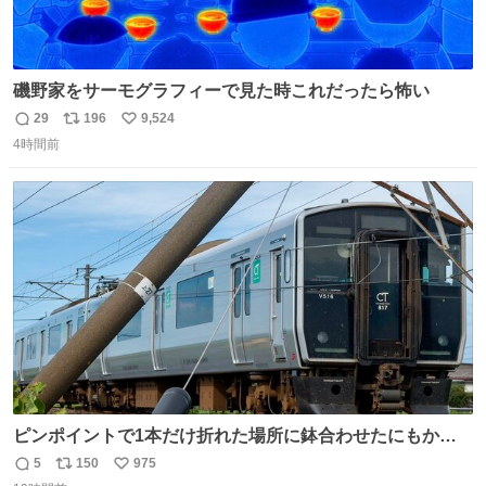
磯野家をサーモグラフィーで見た時これだったら怖い
29
196
9,524
返
リ
い
4時間前
信
ポ
い
数
ス
ね
ト
数
数
ピンポイントで1本だけ折れた場所に鉢合わせたにもかか
わらず、激突せずに止まれた817系。 運が良いのか悪いの
5
150
975
返
リ
い