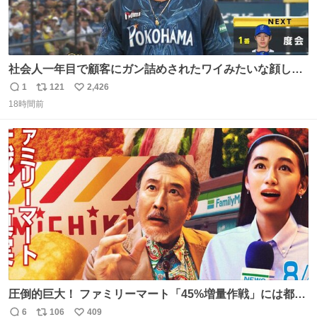
社会人一年目で顧客にガン詰めされたワイみたいな顔して
る
1
121
2,426
返
リ
い
18時間前
信
ポ
い
数
ス
ね
ト
数
数
圧倒的巨大！ ファミリーマート「45%増量作戦」には都市
伝説が隠されている、のかもしれない。 web-
6
106
409