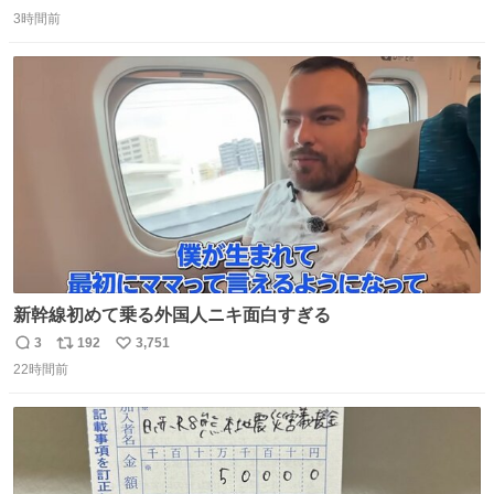
返
リ
い
mu.jp/news/79509/
3時間前
信
ポ
い
数
ス
ね
ト
数
数
新幹線初めて乗る外国人ニキ面白すぎる
3
192
3,751
返
リ
い
22時間前
信
ポ
い
数
ス
ね
ト
数
数