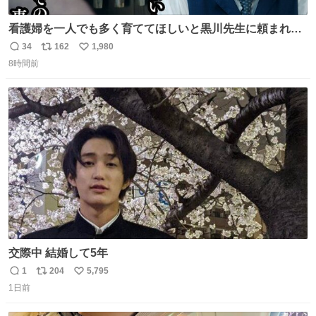
看護婦を一人でも多く育ててほしいと黒川先生に頼まれ、
１年間だけ黒川病院で働くことにしたりん。 直美はその１
34
162
1,980
返
リ
い
年間で恵風看護婦会を立て直すと話しました。 👇このシー
8時間前
信
ポ
い
ンをぜひ本編で web.nhk/tv/an/kazekaor… #朝ドラ #風薫
数
ス
ね
る 見上愛 上坂樹里 平埜生成
ト
数
数
交際中 結婚して5年
1
204
5,795
返
リ
い
1日前
信
ポ
い
数
ス
ね