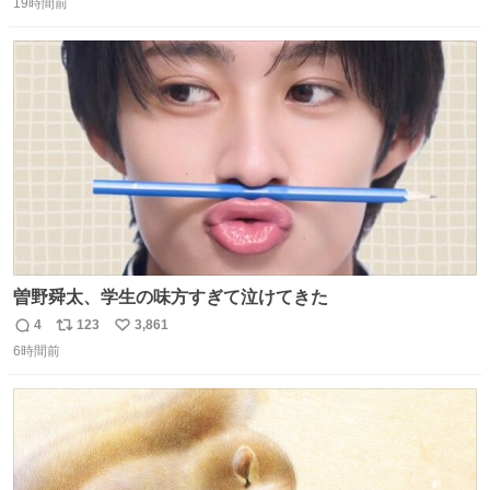
か...🤔
19時間前
信
ポ
い
数
ス
ね
ト
数
数
曽野舜太、学生の味方すぎて泣けてきた
4
123
3,861
返
リ
い
6時間前
信
ポ
い
数
ス
ね
ト
数
数