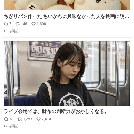
ちぎりパン作った ちいかわに興味なかった夫を映画に誘い
出すことに成功したからさァ、永遠のいのち食べさせてか
7
146
1,698
返
リ
い
ら観に行くねッ🎫
19時間前
信
ポ
い
数
ス
ね
ト
数
数
ライブ会場では、財布の判断力がおかしくなる。
18
1,253
7,474
返
リ
い
19時間前
信
ポ
い