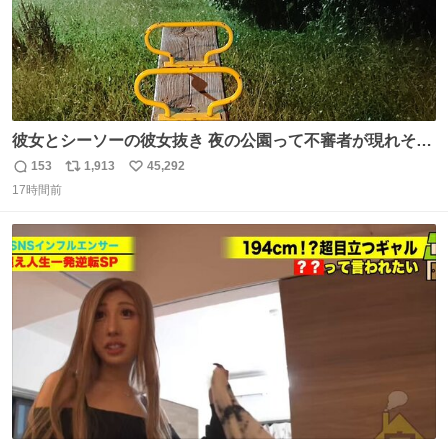
彼女とシーソーの彼女抜き 夜の公園って不審者が現れそう
で怖いんだよな
153
1,913
45,292
返
リ
い
17時間前
信
ポ
い
数
ス
ね
ト
数
数