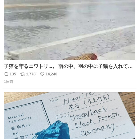
数
子猫を守るニワトリ...。 雨の中、羽の中に子猫を入れて守
る姿に感動した！！ 愛は種族を超える！
135
1,778
14,240
返
リ
い
1日前
信
ポ
い
数
ス
ね
ト
数
数