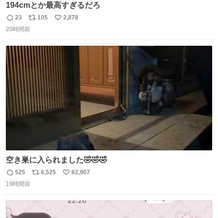
194cmとか最高すぎるだろ
23
105
2,878
返
リ
い
20時間前
信
ポ
い
数
ス
ね
ト
数
数
空き巣に入られました🤣🤣🤣
525
6,525
62,907
返
リ
い
19時間前
信
ポ
い
数
ス
ね
ト
数
数