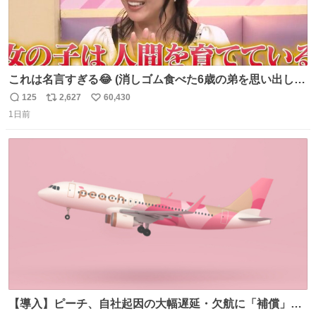
これは名言すぎる😂 (消しゴム食べた6歳の弟を思い出しな
がら)
125
2,627
60,430
返
リ
い
1日前
信
ポ
い
数
ス
ね
ト
数
数
【導入】ピーチ、自社起因の大幅遅延・欠航に「補償」開