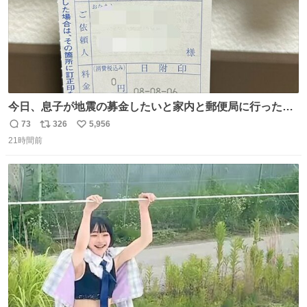
今日、息子が地震の募金したいと家内と郵便局に行ったみ
たいです。おもちゃとか買う選択肢もあったと思うけど、
73
326
5,956
返
リ
い
自分で貯めてた2万円を役に立てて欲しい、みんなも元気
21時間前
信
ポ
い
になって欲しいと。家内も一緒に募金したので、自分も何
数
ス
ね
かできたらなぁと思いました。
ト
数
数