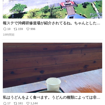
報ステで沖縄研修道場が紹介されてるね。ちゃんとした名
前出してないけど。#報道ステーション
10
159
996
返
リ
い
18時間前
信
ポ
い
数
ス
ね
ト
数
数
私はうどんをよく食べます。うどんの種類によっては非常
食にもなります。生うどんは消費期限が短く、冷凍うどん
17
161
1,144