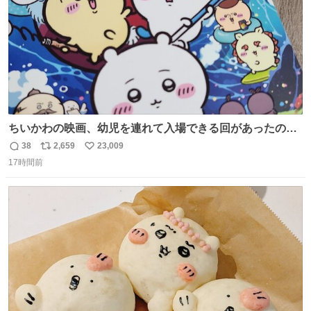
ちいかわの映画、幼児を連れて入場できる回があったので
子どもを連れて観てきたんですけど、セイレーンの登場シ
38
2,659
23,009
返
リ
い
ーンで場内のベビーが一斉に泣き出してたのがとてもよい
17時間前
信
ポ
い
映画体験でした。
数
ス
ね
ト
数
数