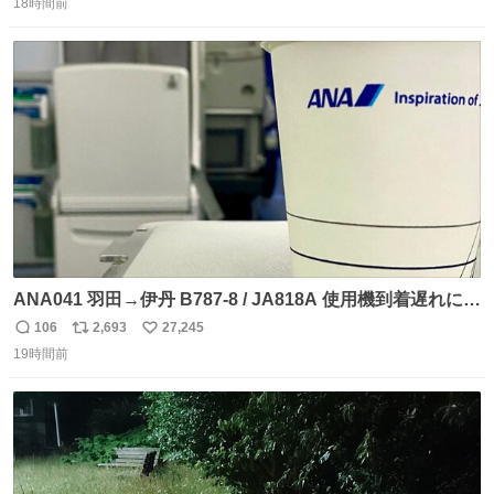
18時間前
信
ポ
い
数
ス
ね
ト
数
数
ANA041 羽田→伊丹 B787-8 / JA818A 使用機到着遅れにつ
き 「安全に支障ない範囲で1分1秒でも遅延回復に努めてお
106
2,693
27,245
返
リ
い
ります」と機長の気合い十分！ が、フライトは順調に進み
19時間前
信
ポ
い
すぎ… 「飛ばしすぎたせいか現在奈良県上空での待機を命
数
ス
ね
じられております」 でコンソメスープ吹き出しそうになり
ト
数
数
ましたw