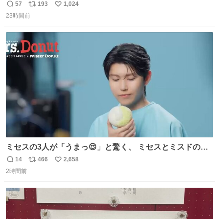
始へ news.livedoor.com/article/detail… 同社に起因する理
57
193
1,024
返
リ
い
由によって大幅遅延や欠航が発生した場合、乗客が負担し
23時間前
信
ポ
い
た宿泊費や交通費を、領収書の事後申請に基づき、国内線
数
ス
ね
は1人あたり上限1万円、国際線は上限2万円まで支払う。
ト
数
数
ミセスの3人が「うまっ😍」と驚く、 ミセスとミスドのコ
ラボドーナツ🍏🍩 その味わいとは....！？ 『Mrs.
14
466
2,658
返
リ
い
Donut（ミセスドーナツ）』 8月7日（金）店頭販売開始🎉
2時間前
信
ポ
い
数
ス
ね
ト
数
数