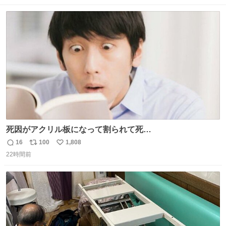
数
ス
ね
ト
数
数
死因がアクリル板になって割られて死
亡……………！？！？
16
100
1,808
返
リ
い
22時間前
信
ポ
い
数
ス
ね
ト
数
数