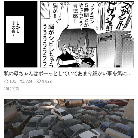
ト
数
数
私の母ちゃんはボーっとしていてあまり細かい事を気にし
ません。優秀な人の多い現代の価値観から見ると、あまり
131
724
9,022
返
リ
い
優秀な母親ではないかもしれません。でも、だからこそ、
15時間前
信
ポ
い
私はそういう母親が大好きです。今も昔もすごくリラック
数
ス
ね
スします。「優秀」と「良い」は別なんですよね。 1/2
ト
数
数