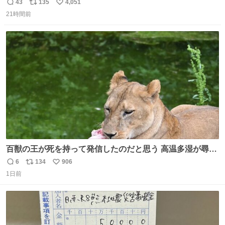
43
135
4,051
返
リ
い
21時間前
信
ポ
い
数
ス
ね
ト
数
数
百獣の王が死を持って発信したのだと思う 高温多湿が尋常
でない日本の夏 どうか早急に飼育の環境を見直して 動物の
6
134
906
返
リ
い
命を護ってください…と 治療中のライオンが助かりますよ
1日前
信
ポ
い
うに すべての動物の命が護られますように 2026.7.3📷多摩
数
ス
ね
動物公園にて 残念ながら個体の識別は出来ません
ト
数
数