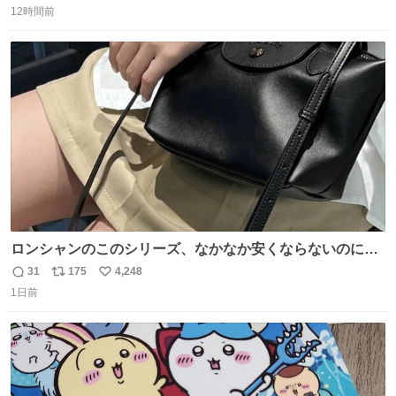
12時間前
信
ポ
い
数
ス
ね
ト
数
数
ロンシャンのこのシリーズ、なかなか安くならないのにセ
ール価格になってる🖤✨レザーなのが反則級にかわいい。
31
175
4,248
返
リ
い
持ってるだけでコーデが格上げされる。
1日前
信
ポ
い
数
ス
ね
ト
数
数