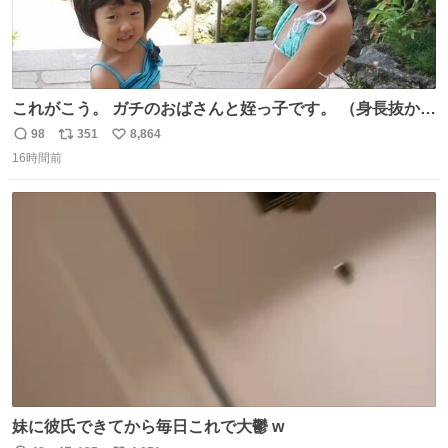
これがこう。 ガチのおばさんと姪っ子です。 （身長抜かさ
れててしぬ笑） #ヤツルギ12 #家族でヒロイン
98
351
8,864
返
リ
い
16時間前
信
ポ
い
数
ス
ね
ト
数
数
妹に彼氏できてから毎日これで大鬱 w