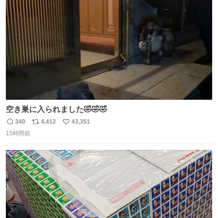
ト
数
数
空き巣に入られました🤣🤣🤣
340
4,412
43,351
返
リ
い
15時間前
信
ポ
い
数
ス
ね
ト
数
数