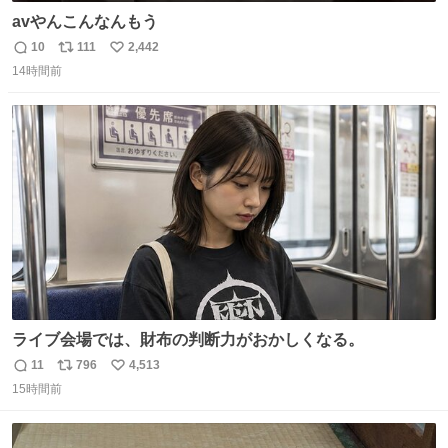
avやんこんなんもう
10
111
2,442
返
リ
い
14時間前
信
ポ
い
数
ス
ね
ト
数
数
ライブ会場では、財布の判断力がおかしくなる。
11
796
4,513
返
リ
い
15時間前
信
ポ
い
数
ス
ね
ト
数