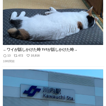
数
←ワイが話しかけた時 ﾏｯﾏが話しかけた時→
13
472
10,916
返
リ
い
18時間前
信
ポ
い
数
ス
ね
ト
数
数