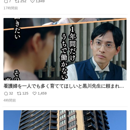
7
252
1,849
返
リ
い
17時間前
信
ポ
い
数
ス
ね
ト
数
数
看護婦を一人でも多く育ててほしいと黒川先生に頼まれ、
１年間だけ黒川病院で働くことにしたりん。 直美はその１
32
125
1,459
返
リ
い
年間で恵風看護婦会を立て直すと話しました。 👇このシー
4時間前
信
ポ
い
ンをぜひ本編で web.nhk/tv/an/kazekaor… #朝ドラ #風薫
数
ス
ね
る 見上愛 上坂樹里 平埜生成
ト
数
数