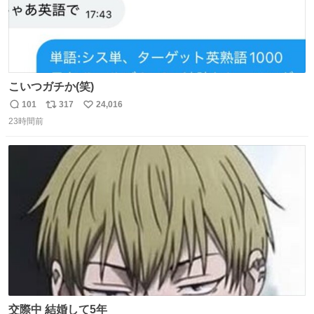
こいつガチか(笑)
101
317
24,016
返
リ
い
23時間前
信
ポ
い
数
ス
ね
ト
数
数
交際中 結婚して5年