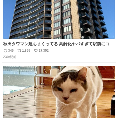
秋田タワマン建ちまくってる 高齢化ヤバすぎて駅前にコン
パクトシティつくって高齢者を住ませる考えらしい 病院も
345
1,855
17,352
返
リ
い
全部駅前にある
23時間前
信
ポ
い
数
ス
ね
ト
数
数