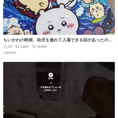
ちいかわの映画、幼児を連れて入場できる回があったので
子どもを連れて観てきたんですけど、セイレーンの登場シ
33
1,824
14,603
返
リ
い
ーンで場内のベビーが一斉に泣き出してたのがとてもよい
13時間前
信
ポ
い
映画体験でした。
数
ス
ね
ト
数
数