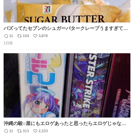
バズってたセブンのシュガーバタークレープうますぎて
7NOWで買い溜め🛒💭
11
154
3,876
返
リ
い
1日前
信
ポ
い
数
ス
ね
ト
数
数
沖縄の駿○屋にもエロゲあったと思ったらエロゲじゃなか
った
11
313
2,333
返
リ
い