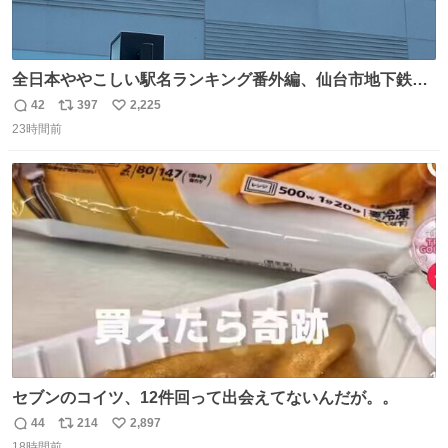
全日本ややこしい駅名ランキング番外編、仙台市地下鉄川
内駅
42
397
2,225
返
リ
い
23時間前
信
ポ
い
数
ス
ね
ト
数
数
セブンのコイツ、12件回って出会えてないんだが。。
44
214
2,897
返
リ
い
18時間前