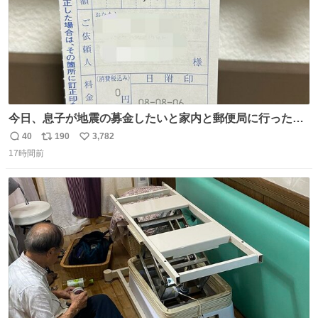
今日、息子が地震の募金したいと家内と郵便局に行ったみ
たいです。おもちゃとか買う選択肢もあったと思うけど、
40
190
3,782
返
リ
い
自分で貯めてた2万円を役に立てて欲しい、みんなも元気
17時間前
信
ポ
い
になって欲しいと。家内も一緒に募金したので、自分も何
数
ス
ね
かできたらなぁと思いました。
ト
数
数