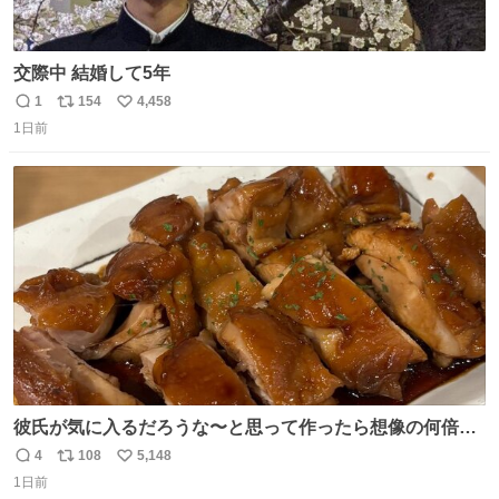
交際中 結婚して5年
1
154
4,458
返
リ
い
1日前
信
ポ
い
数
ス
ね
ト
数
数
彼氏が気に入るだろうな〜と思って作ったら想像の何倍も
美味しい美味しい言ってくれて嬉しい
4
108
5,148
返
リ
い
1日前
信
ポ
い