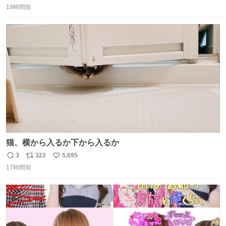
18時間前
信
ポ
い
数
ス
ね
ト
数
数
猫、横から入るか下から入るか
3
322
5,695
返
リ
い
17時間前
信
ポ
い
数
ス
ね
ト
数
数