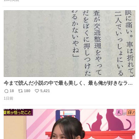
信
ポ
い
数
ス
ね
ト
数
数
今まで読んだ小説の中で最も美しく、最も俺が好きなラス
トシーン
18
180
5,421
返
リ
い
1日前
信
ポ
い
数
ス
ね
ト
数
数