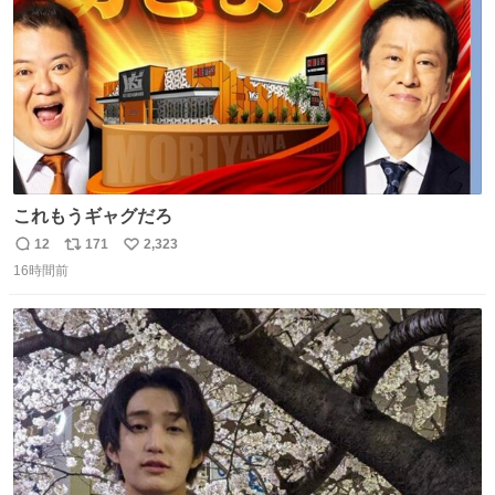
これもうギャグだろ
12
171
2,323
返
リ
い
16時間前
信
ポ
い
数
ス
ね
ト
数
数