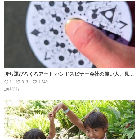
ト
数
数
持ち運びろくろアート ハンドスピナー会社の偉い人、見て
ください。
1
313
1,349
返
リ
い
19時間前
信
ポ
い
数
ス
ね
ト
数
数