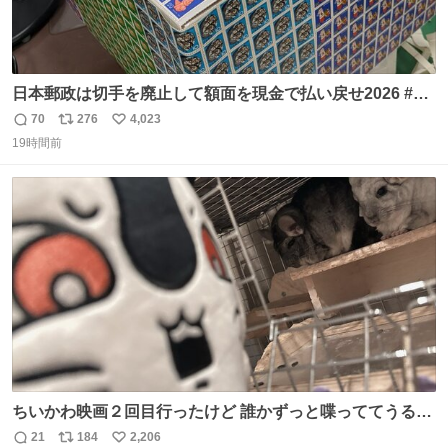
日本郵政は切手を廃止して額面を現金で払い戻せ2026 #日
本郵政 @JapanPostHD_PR
70
276
4,023
返
リ
い
19時間前
信
ポ
い
数
ス
ね
ト
数
数
ちいかわ映画２回目行ったけど 誰かずっと喋っててうるさ
かった 許せねえ
21
184
2,206
返
リ
い