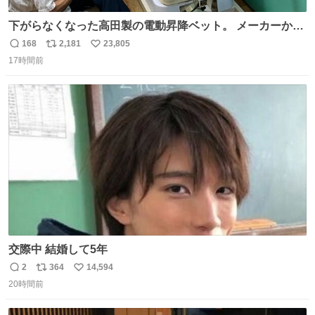
下がらなくなった高田製の電動昇降ベット。 メーカーから
は、完全に見放されたんですが、 見事に85歳の父が治しま
168
2,181
23,805
返
リ
い
した。 うちの父は、トヨタカローラのボディをオート生産
17時間前
信
ポ
い
する、工業ロボットの製作者なんですが、 父が電動ベット
数
ス
ね
の配線をハンダで修理している横で、
ト
数
数
交際中 結婚して5年
2
364
14,594
返
リ
い
20時間前
信
ポ
い
数
ス
ね