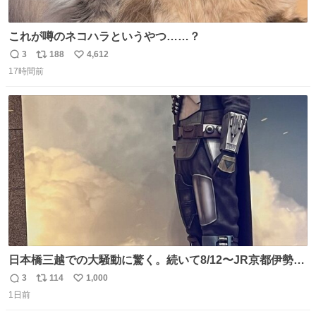
これが噂のネコハラというやつ……？
3
188
4,612
返
リ
い
17時間前
信
ポ
い
数
ス
ね
ト
数
数
日本橋三越での大騒動に驚く。続いて8/12〜JR京都伊勢丹
でPOP UP STOREがオープンするとのこと…皆さんお怪
3
114
1,000
返
リ
い
我なくお買い物を🙏 写真は2026/5/21 ロードショーの前日
1日前
信
ポ
い
。だーれも写真撮ってなかったんだけどなぁ😵‍💫
数
ス
ね