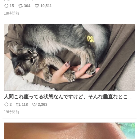
15
304
10,511
返
リ
い
18時間前
信
ポ
い
数
ス
ね
ト
数
数
人間これ座ってる状態なんですけど、そんな垂直なところ
でいきなり天地無用のごろんをかますのは、それは、あま
2
118
2,363
返
リ
い
りに人間を信用しすぎではないか、、、？？？
19時間前
信
ポ
い
数
ス
ね
ト
数
数