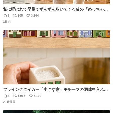
私に呼ばれて早足でずんずん歩いてくる猫の「めっちゃ急
いで来ました」って感じがとても愛おしい
6
105
3,864
返
リ
い
1日前
信
ポ
い
数
ス
ね
ト
数
数
フライングタイガー「小さな家」モチーフの調味料入れ、
並べれば“デンマークの街並み”に ピンク・グリーン・テラ
8
1,066
6,192
返
リ
い
コッタの全9種 - fashion-press.net/news/149552
23時間前
信
ポ
い
数
ス
ね