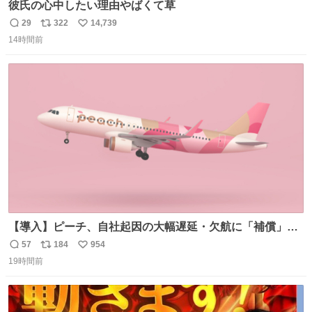
彼氏の心中したい理由やばくて草
29
322
14,739
返
リ
い
14時間前
信
ポ
い
数
ス
ね
ト
数
数
【導入】ピーチ、自社起因の大幅遅延・欠航に「補償」開
始へ news.livedoor.com/article/detail… 同社に起因する理
57
184
954
返
リ
い
由によって大幅遅延や欠航が発生した場合、乗客が負担し
19時間前
信
ポ
い
た宿泊費や交通費を、領収書の事後申請に基づき、国内線
数
ス
ね
は1人あたり上限1万円、国際線は上限2万円まで支払う。
ト
数
数