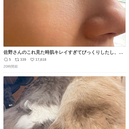
佐野さんのこれ見た時肌キレイすぎてびっくりしたし、や
はりアイドルって体型･肌管理すごすぎる
5
339
17,618
返
リ
い
20時間前
信
ポ
い
数
ス
ね
ト
数
数