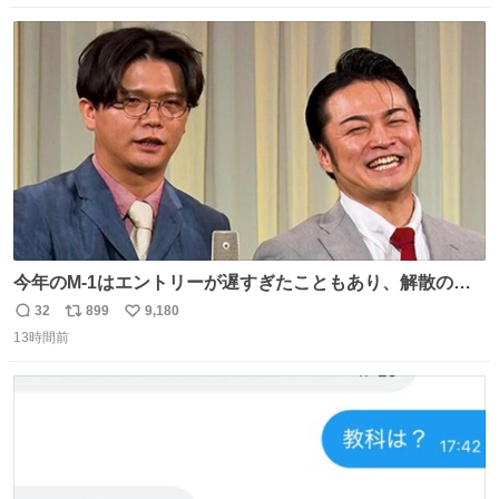
数
ス
ね
ト
数
数
今年のM-1はエントリーが遅すぎたこともあり、解散の可
能性を作り出してからのスタート！！ 遅くなって申し訳な
32
899
9,180
返
リ
い
い🙏 エントリーナンバーは「GO!無策!」でかなり覚えやす
13時間前
信
ポ
い
い！応援をお願いすることになりそう！！
数
ス
ね
ト
数
数