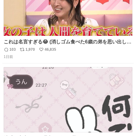
これは名言すぎる😂 (消しゴム食べた6歳の弟を思い出しな
がら)
103
1,970
46,835
返
リ
い
1日前
信
ポ
い
数
ス
ね
ト
数
数