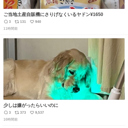
ご当地土産自販機にさりげなくいるヤドン¥1650
3
131
940
返
リ
い
11時間前
信
ポ
い
数
ス
ね
ト
数
数
少しは嫌がったらいいのに
3
373
9,537
返
リ
い
16時間前
信
ポ
い
数
ス
ね