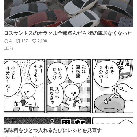
ロスサントスのオラクル全部盗んだら 街の車居なくなった
4
137
2,198
返
リ
い
1日前
信
ポ
い
数
ス
ね
ト
数
数
調味料をひとつ入れるたびにレシピを見直す