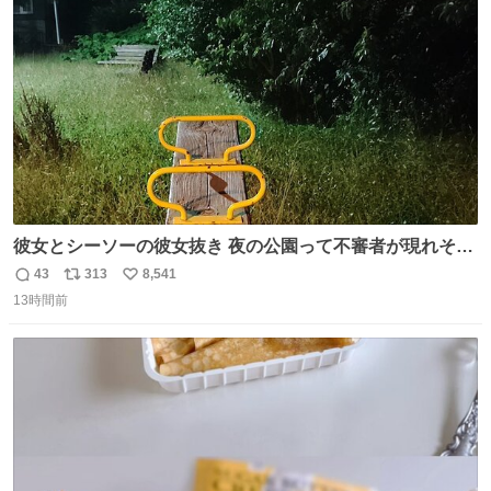
ト
数
数
彼女とシーソーの彼女抜き 夜の公園って不審者が現れそう
で怖いんだよな
43
313
8,541
返
リ
い
13時間前
信
ポ
い
数
ス
ね
ト
数
数