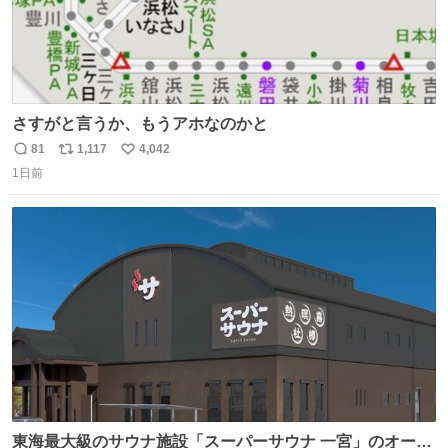
さすがと言うか、もうアホなのかと
81
1,117
4,042
返
リ
い
1日前
信
ポ
い
数
ス
ね
ト
数
数
東海最大級のサウナ施設「スーパーサウナ 一宮」のオープ