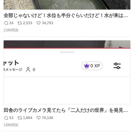
全部じゃないけど！水位も半分ぐらいだけど！水が来はじ
めたよ！！！ 作業してくれた方々ありがとーーー
24
2,533
34,793
返
リ
い
ー！！！！！！！！！！！！！！！！！！！！！！！！！
23時間前
信
ポ
い
！
数
ス
ね
ト
数
数
田舎のライブカメラ見てたら「二人だけの世界」を発見し
た
53
1,664
70,146
返
リ
い
18時間前
信
ポ
い
数
ス
ね