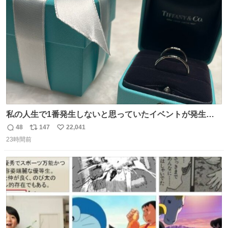
ト
数
数
私の人生で1番発生しないと思っていたイベントが発生し
ました
48
147
22,041
返
リ
い
23時間前
信
ポ
い
数
ス
ね
ト
数
数