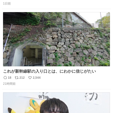
1日前
信
ポ
い
数
ス
ね
ト
数
数
これが新幹線駅の入り口とは、にわかに信じがたい
18
212
2,544
返
リ
い
21時間前
信
ポ
い
数
ス
ね
ト
数
数