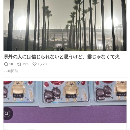
県外の人には信じられないと思うけど、霧じゃなくて火山
灰です🌋 #桜島
10
295
1,223
返
リ
い
22時間前
信
ポ
い
数
ス
ね
ト
数
数