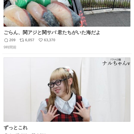
ごらん、関アジと関サバ 君たちがいた海だよ
209
6,057
63,370
返
リ
い
9時間前
信
ポ
い
数
ス
ね
ト
数
数
ずっとこれ