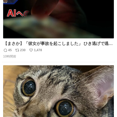
【まさか】「彼女が事故を起こしました」 ひき逃げで逃走
した男、AIの相談履歴で“ウソ発覚” 警察が男のスマホを押
45
230
1,478
返
リ
い
収して解析すると、出頭する前に事故の詳しい状況やどう
10時間前
信
ポ
い
対応すればいいかをAIに相談していたことがわかった。し
数
ス
ね
かし、AIの回答は「正直に警察に話すように」だった。
ト
数
数