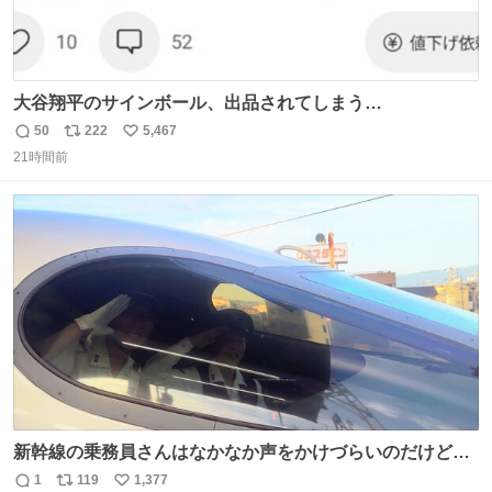
大谷翔平のサインボール、出品されてしまう…
50
222
5,467
返
リ
い
21時間前
信
ポ
い
数
ス
ね
ト
数
数
新幹線の乗務員さんはなかなか声をかけづらいのだけど😅
ルミエールの運転士さん、運転台にカメラマン向けたらお
1
119
1,377
返
リ
い