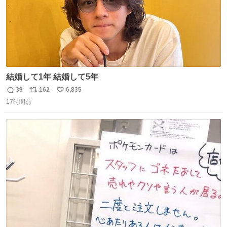
結婚して1年 結婚して5年
39
162
6,835
返
リ
い
17時間前
信
ポ
い
数
ス
ね
ト
数
数