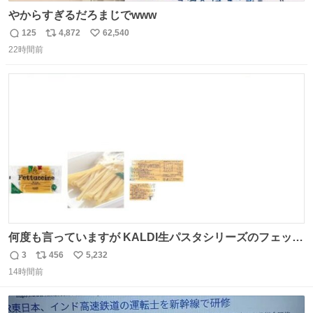
やからすぎるだろまじでwww
125
4,872
62,540
返
リ
い
22時間前
信
ポ
い
数
ス
ね
ト
数
数
何度も言っていますが KALDI生パスタシリーズのフェット
チーネは 真剣(ガチ)で美味いぞ
3
456
5,232
返
リ
い
14時間前
信
ポ
い
数
ス
ね
ト
数