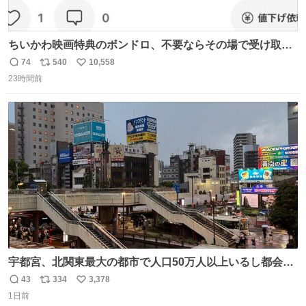
ちいかわ映画特典のボンドロ、不要ならその場で受け取り
辞退すれば良いのに白々しい
74
540
10,558
返
リ
い
23時間前
信
ポ
い
数
ス
ね
ト
数
数
宇都宮、北関東最大の都市で人口50万人以上いるし都会何
だろうなと思っていたら想像以上に都会で興奮した
43
334
3,378
返
リ
い
1日前
信
ポ
い