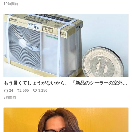
二人で敬礼🫡✨ 暗くて上手く撮れないなぁ…な顔してた
10時間前
信
ポ
い
ら、わざわざ車外に出て来てくださり✨ 「フリー素材なの
数
ス
ね
で載せて大丈夫です！」と自ら言ってくださる親切気さく
ト
数
数
なS運転士さん感謝
もう暑くてしょうがないから、 「新品のクーラーの室外機
のミニチュア」 でも見ていってよ
24
565
3,250
返
リ
い
9時間前
信
ポ
い
数
ス
ね
ト
数
数