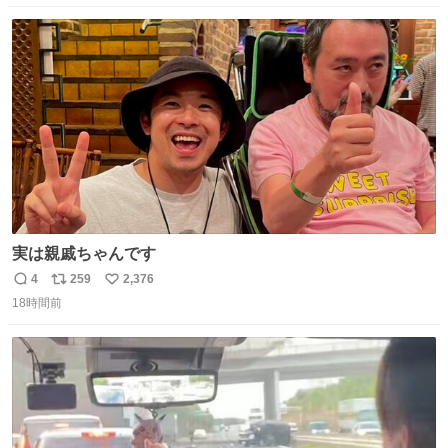
数
ス
ね
ト
数
数
実は親戚ちゃんです
4
259
2,376
返
リ
い
18時間前
信
ポ
い
数
ス
ね
ト
数
数