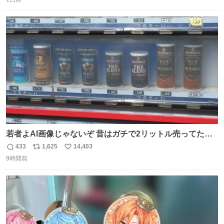
信
ポ
い
数
ス
ね
ト
数
数
若者よAI画像じゃないぞ 昔はガチで2リットル売ってたん
やでw
433
1,625
14,403
返
リ
い
9時間前
信
ポ
い
数
ス
ね
ト
数
数