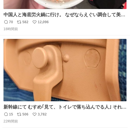
中国人と海底労火鍋に行け。 なぜならえぐい調合して美味
しすぎる ソースを作ってくれるから。
70
582
12,096
返
リ
い
18時間前
信
ポ
い
数
ス
ね
ト
数
数
新幹線にて むすめ｢見て、トイレで落ち込んでる人｣ それに
しか見えなくなった どうしてくれるんだ
15
506
3,782
返
リ
い
22時間前
信
ポ
い
数
ス
ね