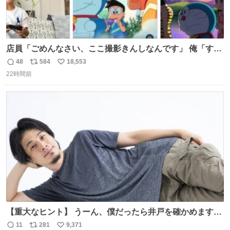
店員「ごめんなさい、ここ撮影きんしなんです」 俺「すみ
ません！すぐ消します」 店員「念のためフォルダから消し
48
584
18,553
返
リ
い
てるところ見せて頂けますか？」 俺「はい…」
22時間前
信
ポ
い
数
ス
ね
ト
数
数
【重大なヒント】 うーん、僕だったら井戸を確かめますけ
どね
11
281
9,371
返
リ
い