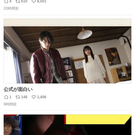
4
610
8,501
返
リ
い
20時間前
信
ポ
い
数
ス
ね
ト
数
数
公式が面白い
1
146
1,406
返
リ
い
9時間前
信
ポ
い
数
ス
ね
ト
数
数