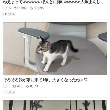
ねえまってwwwwww ほんとに怖いwwwww 人魚まんじゅ
う買ってきたから私も永遠のいのちを…ぐへへ…と思いな
55
1,092
17,895
返
リ
い
がら1つ食べたら 奥歯欠けたんだけど！！！！？？？ しか
21時間前
信
ポ
い
もガッツリ😭 まんじゅうだよ？？？？？？ ガリッて言っ
数
ス
ね
たから何？と思って口から出したら自分の歯wwwwww セ
ト
数
数
イレーンの呪いじゃん😭
そろそろ我が家に来て1年、大きくなったね☺️🤍
3
468
8,373
返
リ
い
12時間前
信
ポ
い
数
ス
ね
ト
数
数