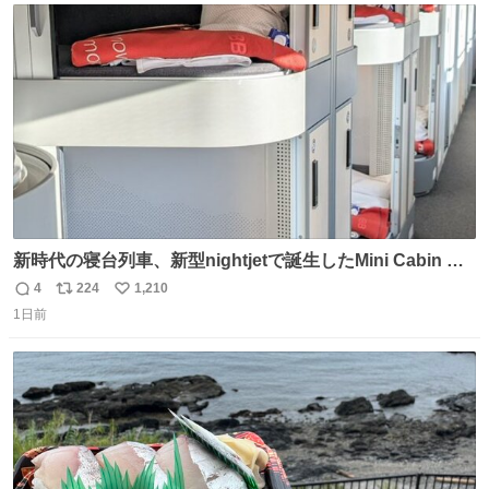
@akmllube0617
ト
数
数
新時代の寝台列車、新型nightjetで誕生したMini Cabin ま
さに走るカプセルホテルといった感じで、一人旅で利用す
4
224
1,210
返
リ
い
るのにはちょうどいい設備。 他の人も言ってましたが、サ
1日前
信
ポ
い
ンライズの後継に欲しい…
数
ス
ね
ト
数
数