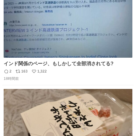
数
インド関係のページ、もしかして全部消されてる?
2
163
1,322
返
リ
い
18時間前
信
ポ
い
数
ス
ね
ト
数
数