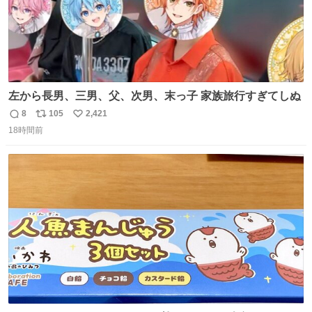
左から長男、三男、父、次男、末っ子 家族旅行すぎてしぬ
8
105
2,421
返
リ
い
18時間前
信
ポ
い
数
ス
ね
ト
数
数