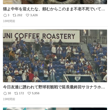
猫よ中年を迎えたな、頼むからこのまま不老不死でいてく
れ…と願ってから、いや人間の家族が死に絶えて猫だけこ
3
202
3,426
返
リ
い
の世に置いていくなんてひどいことはできない…と思って
18時間前
信
ポ
い
から、猫のこの可愛さと愛嬌なら未来永劫ほかの人間に可
数
ス
ね
愛がられて困ることもなかろうなと思ったのでやっぱり猫
ト
数
数
よ不老不死でいてくれ
今日友達に誘われて野球初観戦で延長最終回サヨナラホー
ムラン見れたんですけど、これが野球ですか？ 鳥肌止まら
30
172
5,956
返
リ
い
んです笑
19時間前
信
ポ
い
数
ス
ね