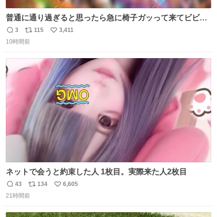
普通に通り過ぎると思ったら急に椅子ガッって来てビビっ
た。そんでまじいい匂い。← #超特急_ESCORT
3
115
3,411
返
リ
い
10時間前
信
ポ
い
数
ス
ね
ト
数
数
ネットで会うと約束した人 1枚目。実際来た人2枚目
43
134
6,605
返
リ
い
21時間前
信
ポ
い
数
ス
ね