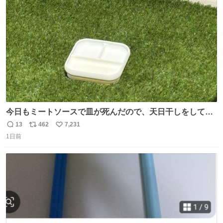
ト
数
数
今日もミートソースで皿が死んだので、天日干しをしてい
ます🍝 ありがとう先人の知恵
13
462
7,231
返
リ
い
1日前
信
ポ
い
数
ス
ね
ト
数
数