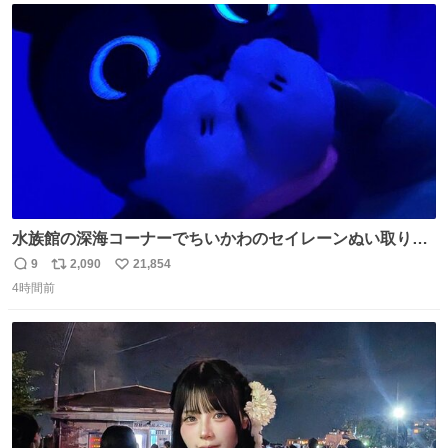
ト
数
数
水族館の深海コーナーでちいかわのセイレーンぬい取り出
したら目光っててビビりました #ちいかわ
9
2,090
21,854
返
リ
い
4時間前
信
ポ
い
数
ス
ね
ト
数
数