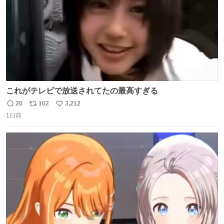
これがテレビで放送されてたの最高すぎる
20
102
3,212
返
リ
い
1日前
信
ポ
い
数
ス
ね
ト
数
数