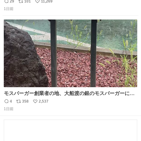
29
101
11,269
返
リ
い
1日前
信
ポ
い
数
ス
ね
ト
数
数
モスバーガー創業者の地、大船渡の銀のモスバーガーに一
礼。
4
358
2,537
返
リ
い
1日前
信
ポ
い
数
ス
ね
ト
数
数