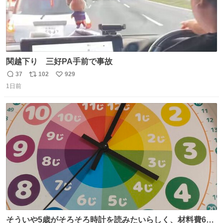
関越下り 三好PA手前で事故
37
102
929
返
リ
い
1日前
信
ポ
い
数
ス
ね
ト
数
数
そういや5歳がそろそろ時計を読みたいらしく、材料費600