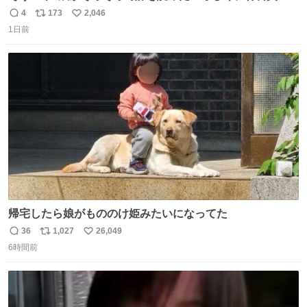
円で作れる知育時計作ってみた！ めっちゃ簡単！ ありがと
4
173
2,046
返
リ
い
う先人！
1日前
信
ポ
い
数
ス
ね
ト
数
数
帰宅したら娘がもののけ姫みたいになってた
36
1,027
26,049
返
リ
い
6時間前
信
ポ
い
数
ス
ね
ト
数
数