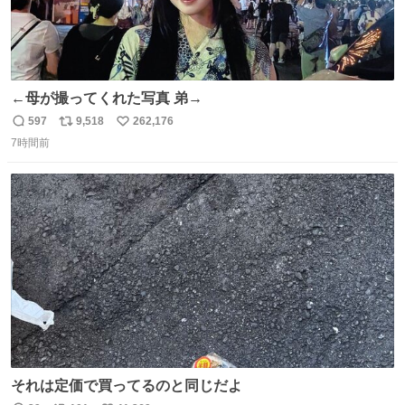
←母が撮ってくれた写真 弟→
597
9,518
262,176
返
リ
い
7時間前
信
ポ
い
数
ス
ね
ト
数
数
それは定価で買ってるのと同じだよ