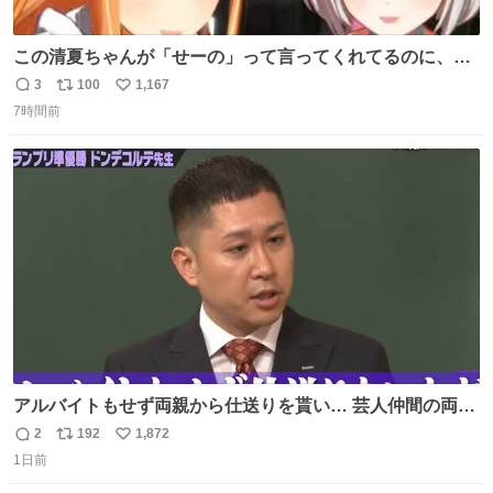
この清夏ちゃんが「せーの」って言ってくれてるのに、一
瞬何かわからず 理解した時に息を飲んでから「じゃん！」
3
100
1,167
返
リ
い
ってしてるリーリヤが可愛い 多分同士はいっぱいいると思
7時間前
信
ポ
い
う
数
ス
ね
ト
数
数
アルバイトもせず両親から仕送りを貰い… 芸人仲間の両親
のスネまでかじる!? ドンデコルテ銀次⚡️ 無料見逃し配信は
2
192
1,872
返
リ
い
こちらから ▶︎abema.go.link/gBLVb ◤しくじり先生
1日前
信
ポ
い
ABEMAにて毎週最新話無料配信中◢ @10000nabe
数
ス
ね