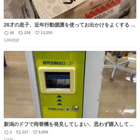
26才の息子、近年行動援護を使ってお出かけをよくする 親
との外出はもう嫌らしい。 中身は小学生位なのに小癪な😅
46
249
13,255
返
リ
い
昨日は夜のショッピングモールに行った 先に寝といてよ❗
14時間前
信
ポ
い
と何度も何度も言い残して。 起きたら冷蔵庫に… ああ、こ
数
ス
ね
れ買いに行ってくれたんだ…😭
ト
数
数
新潟のドフで両替機を発見してしまい、思わず購入してし
まい大阪に発送するイベントが発生
3
227
9,499
返
リ
い
1日前