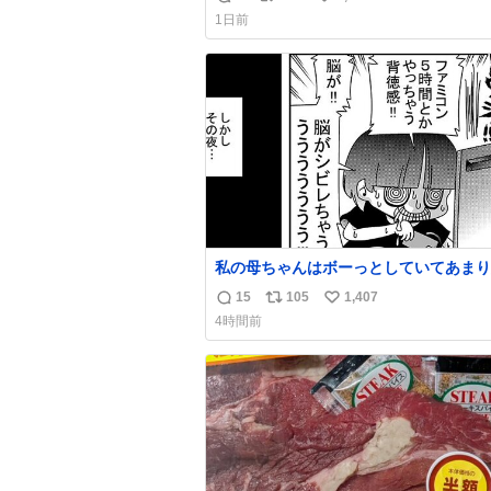
返
リ
い
嬉しい
1日前
信
ポ
い
数
ス
ね
ト
数
数
私の母ちゃんはボーっとしていてあまり
い事を気にしません。優秀な人の多い現
15
105
1,407
返
リ
い
価値観から見ると、あまり優秀な母親で
4時間前
いかもしれません。でも、だからこそ、
信
ポ
い
そういう母親が大好きです。今も昔もす
数
ス
ね
リラックスします。「優秀」と「良い」
ト
数
なんですよね。 1/2
数