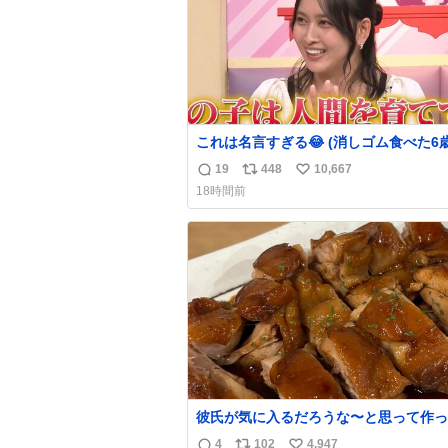
これは名言すぎる😂 (消しゴム食べた6
を思い出しながら)
19
448
10,667
返
リ
い
18時間前
信
ポ
い
数
ス
ね
ト
数
数
彼氏が気に入るだろうな〜と思って作っ
想像の何倍も美味しい美味しい言ってく
4
102
4,947