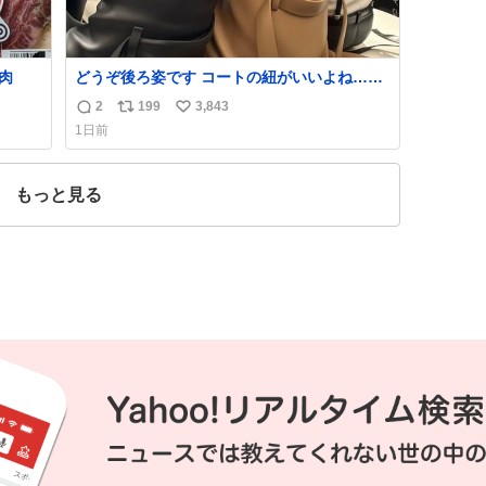
肉
どうぞ後ろ姿です コートの紐がいいよね…そ
して腰が細い
2
199
3,843
返
リ
い
1日前
信
ポ
い
数
ス
ね
ト
数
もっと見る
数