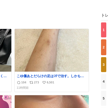
ト
1
2
3
くな
こゆ傷あとだらけの足はｺﾘで治す。しかも白
ザー
くなる。
4
104
273
6,501
返
リ
い
でコ
11時間前
信
ポ
い
数
ス
ね
5
ト
数
数