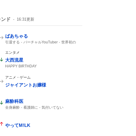
レンド
16:31
更新
ばあちゃる
引退する
バーチャルYouTuber
世界初の
VTuber
2017年
エンタメ
大西流星
HAPPY BIRTHDAY
アニメ・ゲーム
ジャイアントお嬢様
麻酔科医
全身麻酔
看護師に
気付いてない
やってM!LK