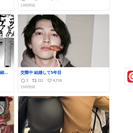
返
リ
い
14時間前
信
ポ
い
数
ス
ね
ト
数
数
細か
交際中 結婚して5年目
代の
3
111
4,716
返
リ
い
はな
16時間前
私は
信
ポ
い
ごく
数
ス
ね
は別
ト
数
数