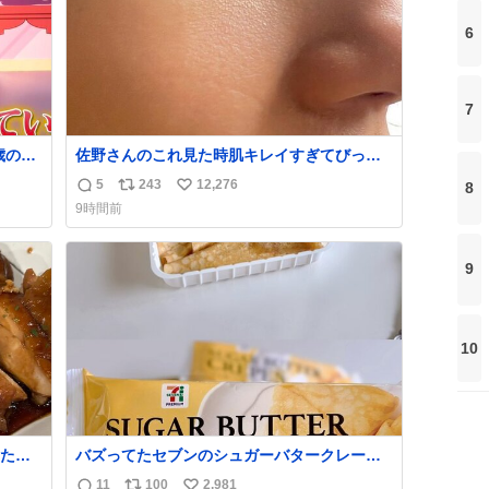
6
7
歳の弟
佐野さんのこれ見た時肌キレイすぎてびっく
りしたし、やはりアイドルって体型･肌管理す
5
243
12,276
8
返
リ
い
ごすぎる
9時間前
信
ポ
い
数
ス
ね
ト
数
9
数
10
たら
バズってたセブンのシュガーバタークレープ
れて
うますぎて7NOWで買い溜め🛒💭
11
100
2,981