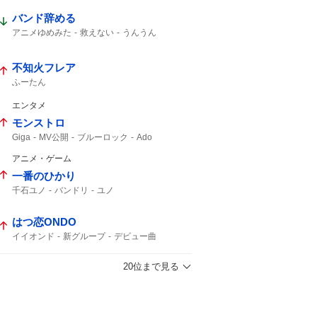
バンド辞める
アニメゆめみた
救えない
うんうん
不知火フレア
ふーたん
エンタメ
モンストロ
Giga
MV公開
ブルーロック
Ado
Adoさん
MV
アニメ・ゲーム
一番のひかり
千石ユノ
バンドリ
ユノ
はつ恋ONDO
イイオンド
新グループ
デビュー曲
デビュー
20位まで見る