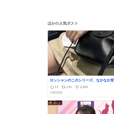
ほかの人気ポスト
ロンシャンのこのシリーズ、なかなか安
らないのにセール価格になってる🖤✨レ
17
133
3,304
返
リ
い
なのが反則級にかわいい。持ってるだけ
19時間前
ーデが格上げされる。
信
ポ
い
数
ス
ね
ト
数
数