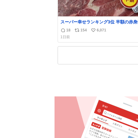
スーパー幸せランキング3位 半額の赤身
18
154
6,071
返
リ
い
1日前
信
ポ
い
数
ス
ね
ト
数
数