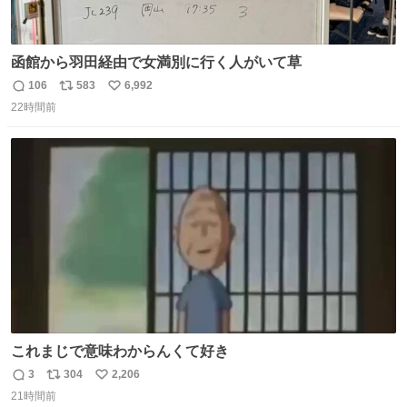
函館から羽田経由で女満別に行く人がいて草
106
583
6,992
返
リ
い
22時間前
信
ポ
い
数
ス
ね
ト
数
数
これまじで意味わからんくて好き
3
304
2,206
返
リ
い
21時間前
信
ポ
い