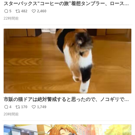
スターバックス“コーヒーの旅”着想タンブラー、ロースタ
リー 東京×トラベラーズカンパニー コーヒーやグルメの味
5
482
2,460
返
リ
い
を記録できるノートも - fashion-press.net/news/149501
22時間前
信
ポ
い
数
ス
ね
ト
数
数
市販の猫ドアは絶対警戒すると思ったので、ノコギリで無
理やりドアを切り取って作った、にゃんころ専用の猫のれ
4
170
1,749
返
リ
い
ん
20時間前
信
ポ
い
数
ス
ね
ト
数