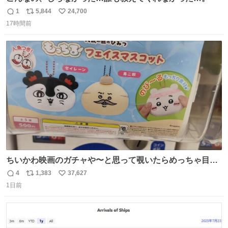
1
5,844
24,700
返
リ
い
17時間前
信
ポ
い
数
ス
ね
ト
数
数
ちいかわ映画のガチャや〜と思って覗いたらめっちゃ目合
って気まずい
4
1,383
37,627
返
リ
い
1日前
信
ポ
い
数
ス
ね
ト
数
数