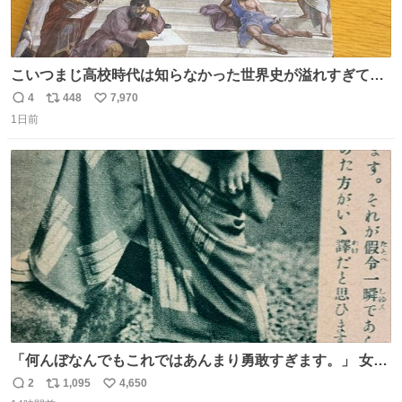
こいつまじ高校時代は知らなかった世界史が溢れすぎてて
𝑩𝑰𝑮 𝑳𝑶𝑽𝑬＿＿
4
448
7,970
返
リ
い
1日前
信
ポ
い
数
ス
ね
ト
数
数
「何んぼなんでもこれではあんまり勇敢すぎます。」 女性
の立ち振る舞い指南コーナーで、大股を「下品」や「はし
2
1,095
4,650
返
リ
い