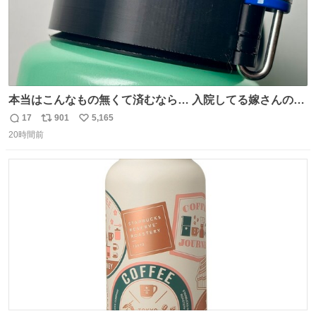
本当はこんなもの無くて済むなら… 入院してる嫁さんの病
棟、共同の冷蔵庫の中身を勝手に触る輩がおるのだけど、
17
901
5,165
返
リ
い
ナルゲンボトルの中身が減っている事案が起きたらしい。
20時間前
信
ポ
い
水に何か入れられても嫌なので3Dプリンタで 『鍵を開け
数
ス
ね
ないと蓋が回せないやつ』を作ったぞ…
ト
数
数