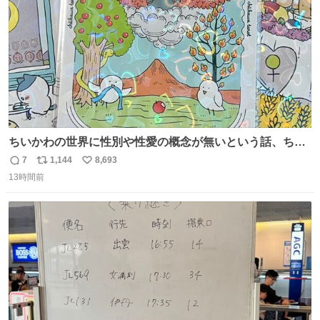
ちいかわの世界に性別や性愛の概念が無いという話、ちい
かわタロットでも恋人・女帝・女教皇あたりは性別を意識
7
1,144
8,693
返
リ
い
させないように描かれてるんだよね。かなり徹底している
13時間前
信
ポ
い
印象。
数
ス
ね
ト
数
数