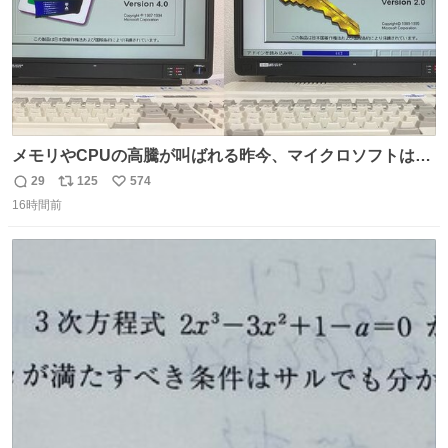
メモリやCPUの高騰が叫ばれる昨今、マイクロソフトは原
点に立ち戻るべきです。 Windows 3.1の頃は数MBのメモ
29
125
574
返
リ
い
リと32bitで25MHz程度のCPUで、主要なオフィスのツー
16時間前
信
ポ
い
ルが動いていたのですから…
数
ス
ね
ト
数
数