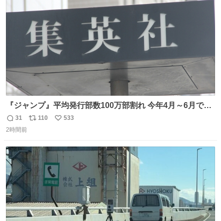
数
『ジャンプ』平均発行部数100万部割れ 今年4月～6月で98
万5000部 oricon.co.jp/news/2472409/f… ⠀ 🔻最高記録は
31
110
533
返
リ
い
1994年12月の653万部 当時の連載作品 「DRAGON
2時間前
信
ポ
い
BALL」 「SLAM DUNK」 「幽☆遊☆白書」 「るろうに
数
ス
ね
剣心」 「ジョジョ第4部」 「地獄先生ぬ〜べ〜」 「BØY -
ト
数
数
ボーイ-」 「NINKU -忍空-」