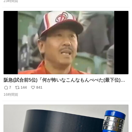
ワガママを受け入れてくれると思うな。それはカスハラ。
23時間前
信
ポ
い
席の保証と快適な空間はお金で買える。苦言は買ってから
数
ス
ね
言え。 以上、乗り鉄の端くれの意見でした。
ト
数
数
阪急(試合前5位)「何が怖いなこんなもんべべた(最下位)や
ないか！」 南海(試合前6位)「お前んとこ何位ないったい？
7
144
841
返
リ
い
ウチも人のこと言われへんけど」 阪「おーい、お互いに西
16時間前
信
ポ
い
武には勝とうぜ！」 南「分かった！分かった！」
数
ス
ね
ト
数
数