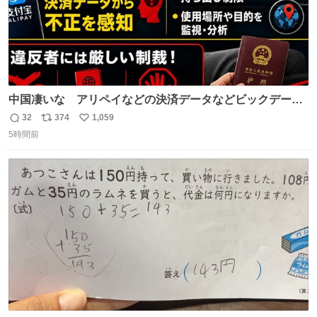
中国凄いな アリペイなどの決済データなどビックデータ
で海外にいる中国人の監視をはじめ、多額の資金決済など
32
374
1,059
返
リ
い
があれば帰国命令を出しはじめたらしい。そして、パスポ
5時間前
信
ポ
い
ート取上げで二度と出国できないと、、
数
ス
ね
ト
数
数