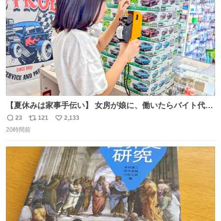
数
【夏休みは家事手伝い】 女房が娘に、働いたらバイト代も
らえば？と言ったら、娘は、いらない、と言って黙々と働
23
121
2,133
返
リ
い
いてくれました。 あとでソフトクリーム買ってやろうと思
20時間前
信
ポ
い
いました。
数
ス
ね
ト
数
数