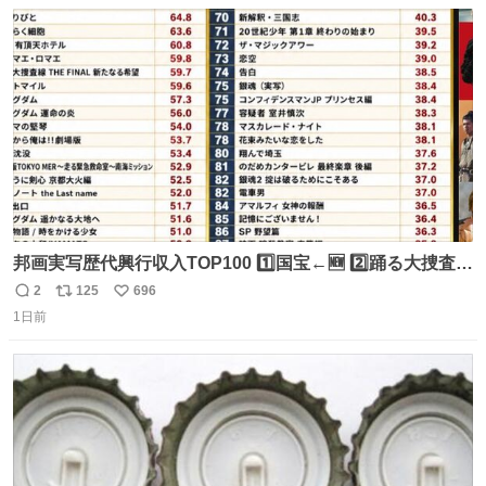
数
ス
ね
ト
数
数
邦画実写歴代興行収入TOP100 1️⃣国宝←🆕 2️⃣踊る大捜査線
THE MOVIE2 3️⃣南極物語 4️⃣踊る大捜査線 THE MOVIE 5️⃣
2
125
696
返
リ
い
子猫物語 6️⃣劇場版コード・ブルー 7️⃣天と地と 8️⃣永遠の0
1日前
信
ポ
い
9️⃣ROOKIES-卒業- 🔟世界の中心で、愛をさけぶ … 44位 ほ
数
ス
ね
どなく、お別れです←🆕 … 60位 キングダム 魂の決戦←🆕
ト
数
数