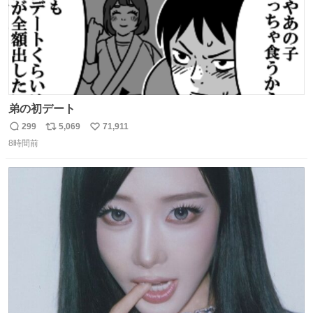
弟の初デート
299
5,069
71,911
返
リ
い
8時間前
信
ポ
い
数
ス
ね
ト
数
数