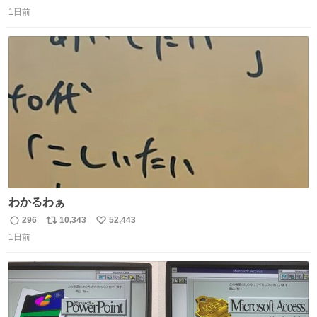
返
リ
い
1日前
信
ポ
い
数
ス
ね
ト
数
数
わかるわぁ
296
10,343
52,443
返
リ
い
1日前
信
ポ
い
数
ス
ね
ト
数
数