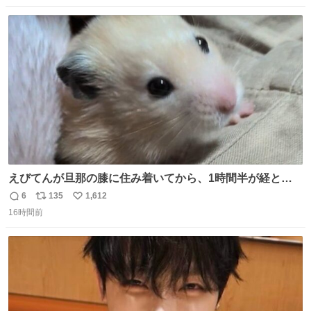
数
ス
ね
ト
数
数
えびてんが旦那の膝に住み着いてから、1時間半が経とう
としている。 えびてんはもう永住の意を固めており、持ち
6
135
1,612
返
リ
い
込んだおやつを所定の場所に置くなどしている。
16時間前
信
ポ
い
数
ス
ね
ト
数
数