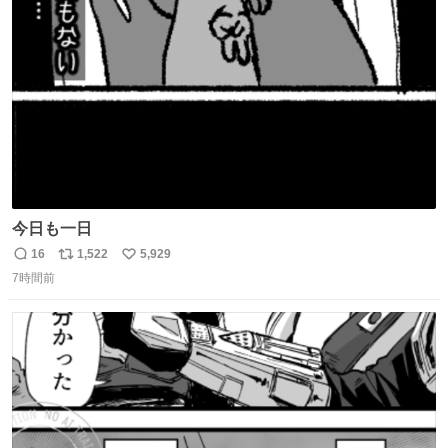
ト
数
数
今日も一日
16
1,522
5,929
返
リ
い
7時間前
信
ポ
い
数
ス
ね
ト
数
数