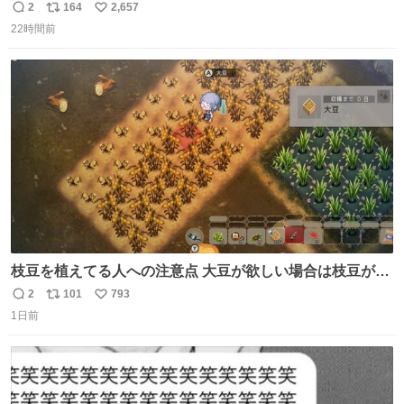
番の「設楽の女」が卒業して頭角を現しはじめてて大好き
2
164
2,657
返
リ
い
🥲🥲 設楽さんの返しも良い🥲 #梅澤美波
22時間前
信
ポ
い
数
ス
ね
ト
数
数
枝豆を植えてる人への注意点 大豆が欲しい場合は枝豆が収
穫できる状態で秋を迎えましょう。 気になって一部だけ収
2
101
793
返
リ
い
穫したら普通に枯れてた… #ほの暮しの庭
1日前
信
ポ
い
数
ス
ね
ト
数
数