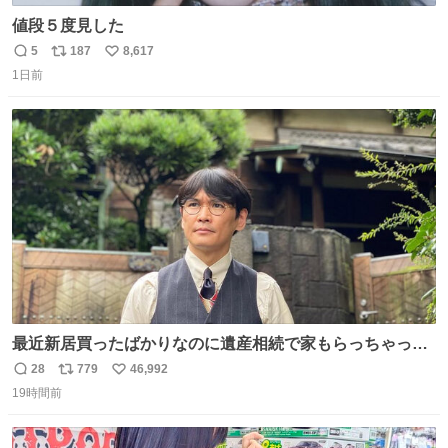
値段５度見した
5
187
8,617
返
リ
い
1日前
信
ポ
い
数
ス
ね
ト
数
数
最近新居買ったばかりなのに遺産相続で家もらっちゃった
長男
28
779
46,992
返
リ
い
19時間前
信
ポ
い
数
ス
ね
ト
数