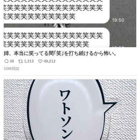
姉、本当に笑ってる間｢笑｣を打ち続けるから怖い。
36
1,313
48,212
返
リ
い
15時間前
信
ポ
い
数
ス
ね
ト
数
数