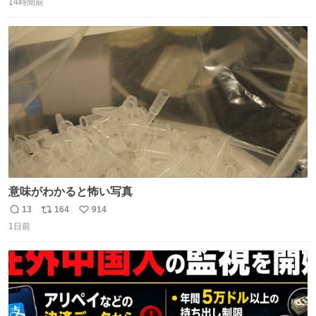
たない」という言葉を使わず「勇敢すぎます」と洒落っ気
14時間前
信
ポ
い
たっぷりにたしなめる当時の言葉選びよ 勇敢すぎます、使
数
ス
ね
っていきたい… （昭和4年婦人倶楽部新年号より）
ト
数
数
意味がわかると怖い写真
13
164
914
返
リ
い
1日前
信
ポ
い
数
ス
ね
ト
数
数