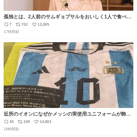
孤独とは、2人前のサムギョプサルをおいしく1人で食べる
ことである←好きすぎる
7
702
12,065
返
リ
い
17時間前
信
ポ
い
数
ス
ね
ト
数
数
近所のイオンになぜかメッシの実使用ユニフォームが飾っ
てあっておもろい
45
249
14,863
返
リ
い
18時間前
信
ポ
い