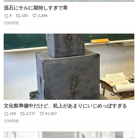
流石にサルに期待しすぎで草
9
105
2,298
返
リ
い
20時間前
信
ポ
い
数
ス
ね
ト
数
数
文化祭準備中だけど、机上があまりにいじめっぽすぎる
160
2,737
61,567
返
リ
い
22時間前
信
ポ
い
数
ス
ね
ト
数