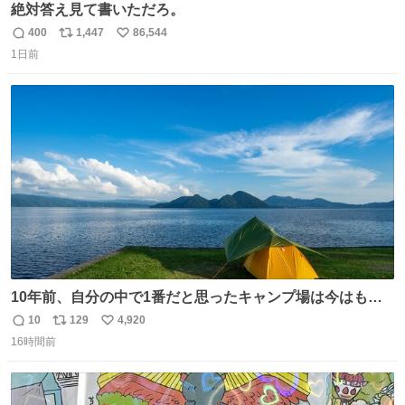
絶対答え見て書いただろ。
400
1,447
86,544
返
リ
い
1日前
信
ポ
い
数
ス
ね
ト
数
数
10年前、自分の中で1番だと思ったキャンプ場は今はもう
ない
10
129
4,920
返
リ
い
16時間前
信
ポ
い
数
ス
ね
ト
数
数