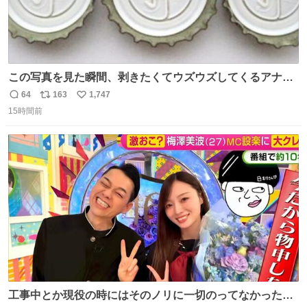
この写真を見た瞬間、剥きたくてウズウズしてくるアナ
タ、完全なる同世代（笑） #70年代 #80年代 #昭和レト
64
163
1,747
返
リ
い
ロ
15時間前
信
ポ
い
数
ス
ね
ト
数
数
工事中とか現役の時にはそのノリに一切のってなかった1