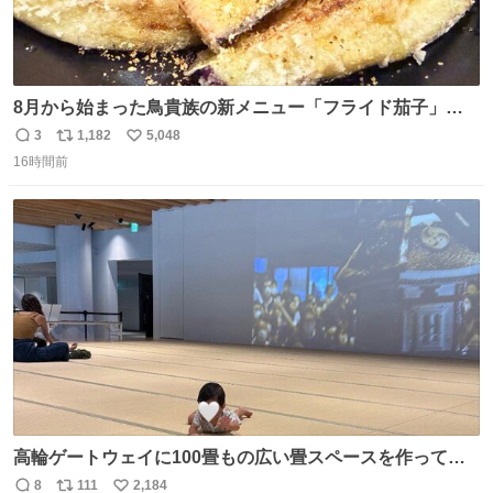
8月から始まった鳥貴族の新メニュー「フライド茄子」が
うますぎでした 信じて……
3
1,182
5,048
返
リ
い
16時間前
信
ポ
い
数
ス
ね
ト
数
数
高輪ゲートウェイに100畳もの広い畳スペースを作ってく
れた人本当にありがとう🥹🙏 おかげで遠くから一生懸命ず
8
111
2,184