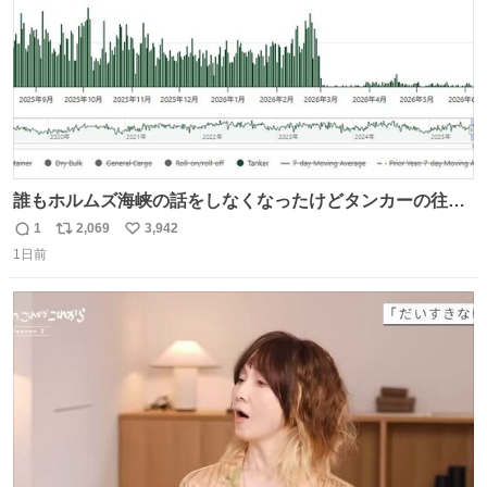
誰もホルムズ海峡の話をしなくなったけどタンカーの往来
は消滅したままですねと
1
2,069
3,942
返
リ
い
1日前
信
ポ
い
数
ス
ね
ト
数
数