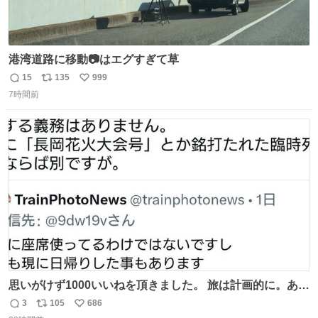
港湾道路に移動📷はエグすぎて草
15
135
999
返
リ
い
7時間前
信
ポ
い
数
ス
ね
ト
数
数
思いがけず1000いいねを頂きました。 旅は計画的に。あな
たの旅は誰も保証してくれない。 お金を出したら際限なく
3
105
686
返
リ
い