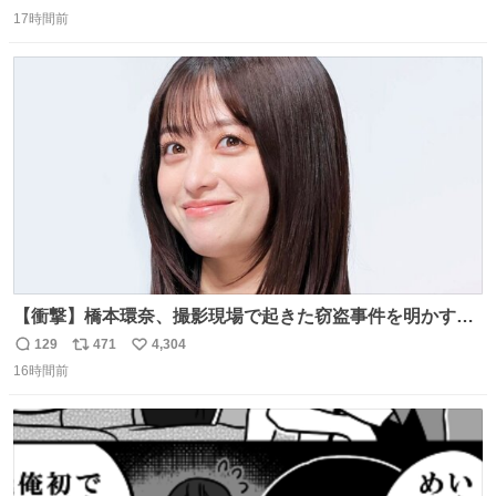
返
リ
い
り這いで私めがけて来てくれる娘を、思う存分眺められま
17時間前
信
ポ
い
した🤣💖 📍MoN Takanawa 4F
数
ス
ね
ト
数
数
【衝撃】橋本環奈、撮影現場で起きた窃盗事件を明かす
「警察が来てました」 news.livedoor.com/article/detail…
129
471
4,304
返
リ
い
橋本は「撮影現場で照明さんのケーブルが盗まれて…。廃
16時間前
信
ポ
い
工場とかで撮影してたんですけど。警察が来てました」と
数
ス
ね
述懐。専門家も「銅の価値が上がってるんですよね…」と
ト
数
数
反応した。