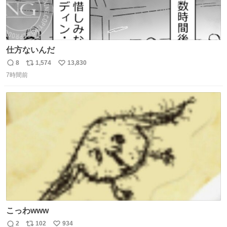
仕方ないんだ
8
1,574
13,830
返
リ
い
7時間前
信
ポ
い
数
ス
ね
ト
数
数
こっわwww
2
102
934