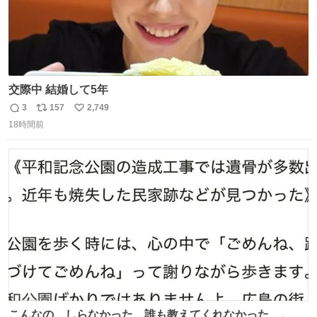
交際中 結婚して5年
3
157
2,749
返
リ
い
18時間前
信
ポ
い
数
ス
ね
ト
数
数
こんなの、しらなかった…誰も教えてくれなかった…。