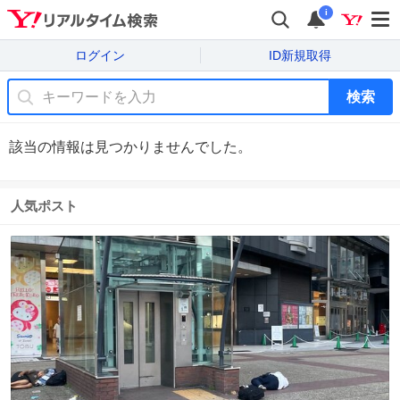
i
ログイン
ID新規取得
検索
該当の情報は見つかりませんでした。
人気ポスト