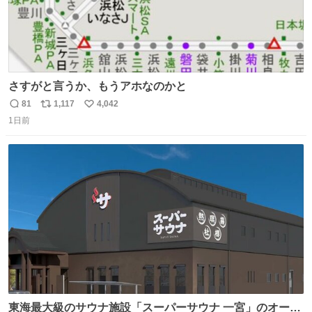
さすがと言うか、もうアホなのかと
81
1,117
4,042
返
リ
い
1日前
信
ポ
い
数
ス
ね
ト
数
数
東海最大級のサウナ施設「スーパーサウナ 一宮」のオープ