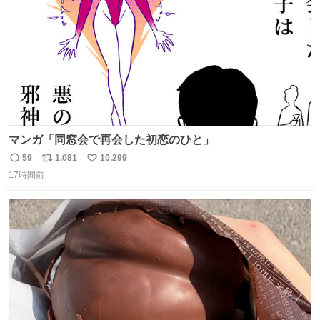
マンガ「同窓会で再会した初恋のひと」
59
1,081
10,299
返
リ
い
17時間前
信
ポ
い
数
ス
ね
ト
数
数