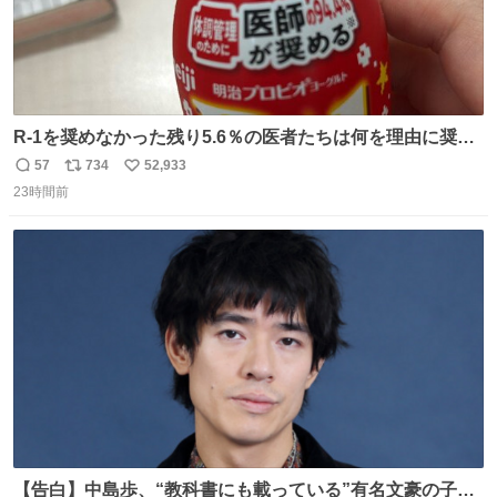
R-1を奨めなかった残り5.6％の医者たちは何を理由に奨め
なかったのかガチで気になってきてやばい勉強どころじゃ
57
734
52,933
返
リ
い
ない
23時間前
信
ポ
い
数
ス
ね
ト
数
数
【告白】中島歩、“教科書にも載っている”有名文豪の子孫