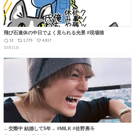
飛び石連休の中日でよく見られる光景 #現場猫
12
1,775
4,917
返
リ
い
10月21日
信
ポ
い
数
ス
ね
ト
数
数
←交際中 結婚して5年→ #MILK #佐野勇斗