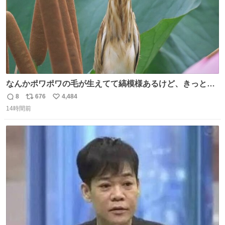
なんかポワポワの毛が生えてて縞模様あるけど、きっとガ
マの穂
8
676
4,484
返
リ
い
14時間前
信
ポ
い
数
ス
ね
ト
数
数