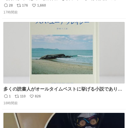
だった「ばぁばのじぃじ」
28
176
1,660
返
リ
い
news.livedoor.com/article/detail… 中島は明治時代の文
17時間前
信
ポ
い
豪・国木田独歩の玄孫だという。国木田との関係は「ばあ
数
ス
ね
ちゃんのじいちゃん」だとし、“歩”という名前も独歩から
ト
数
数
取られているとのこと。
多くの読書人がオールタイムベストに挙げる小説でありな
がら長いこと絶版になっていた本書、思い入れの深い小さ
1
110
826
返
リ
い
な版元さんからとても美しい装丁で復刊されました。い
18時間前
信
ポ
い
や〜素晴らしいですね。 パパ・ユーア クレイジー
数
ス
ね
rebelbooks.theshop.jp/items/153696070
ト
数
数