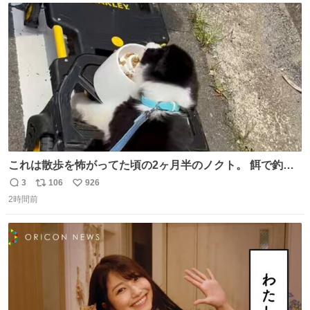
ト
数
数
これは散歩を怖がってた頃の2ヶ月半のノクト。 餌で釣っ
て歩かせてた。
3
106
926
返
リ
い
2時間前
信
ポ
い
数
ス
ね
ト
数
数