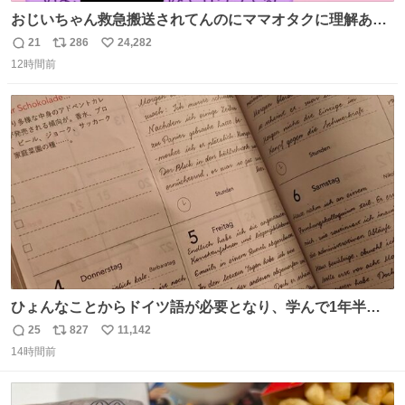
おじいちゃん救急搬送されてんのにママオタクに理解あっ
て不謹慎だけどウケる
21
286
24,282
返
リ
い
12時間前
信
ポ
い
数
ス
ね
ト
数
数
ひょんなことからドイツ語が必要となり、学んで1年半に
なる。 ちなみに最初の半年で『必携ドイツ文法総まとめ』
25
827
11,142
返
リ
い
と『重要単語4000』を数十周して丸暗記した。読み書きに
14時間前
信
ポ
い
困らなくなり、日記も8ヶ月続けて書ける量はこの通り。
数
ス
ね
Geminiの添削もエラーの指摘は激減し、上級の表現を教え
ト
数