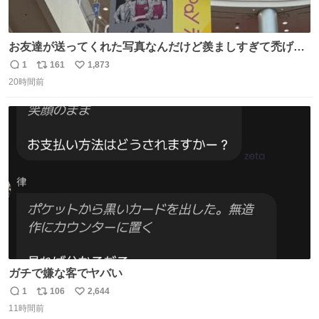
お友達が送ってくれた写真なんだけど羨ましすぎて禿げそ
う
1
161
1,873
返
リ
い
20時間前
信
ポ
い
数
ス
ね
ト
数
数
ガチで嫌な客でヤバい
1
106
2,644
返
リ
い
11時間前
信
ポ
い