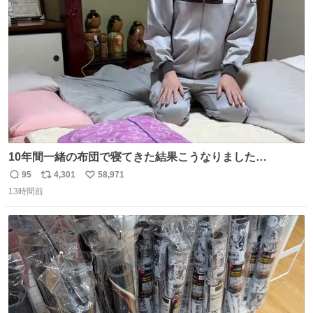
ト
数
数
10年間一緒の布団で寝てきた結果こうなりました…
95
4,301
58,971
返
リ
い
13時間前
信
ポ
い
数
ス
ね
ト
数
数