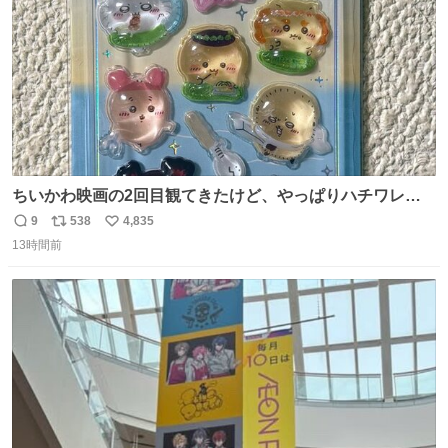
ちいかわ映画の2回目観てきたけど、やっぱりハチワレの
「ハモりすごいよッ…」に対するちいかわの「エ゛ッ!?(い
9
538
4,835
返
リ
い
まそんな場合じゃねぇだろお前よぉ)」が面白すぎる。
13時間前
信
ポ
い
数
ス
ね
ト
数
数