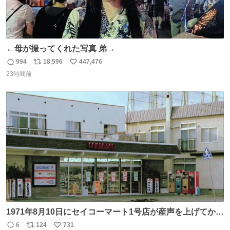
←母が撮ってくれた写真 弟→
994
18,596
447,476
返
リ
い
23時間前
信
ポ
い
数
ス
ね
ト
数
数
1971年8月10日にセイコーマート1号店が産声を上げてから
今日で55年。長い年月をかけて店舗デザインは少しずつ変
6
124
731
返
リ
い