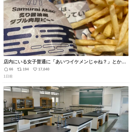
数
てもらう今日この頃。
店内にいる女子普通に「あいつイケメンじゃね？」とか
「スマホの持ち方きもw」とか大声で騒いでて怖い
66
194
17,040
返
リ
い
1日前
信
ポ
い
数
ス
ね
ト
数
数