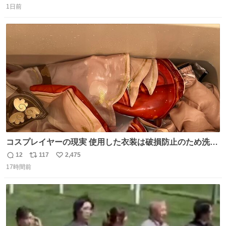
1日前
信
ポ
い
数
ス
ね
ト
数
数
コスプレイヤーの現実 使用した衣装は破損防止のため洗濯
機に入れられないので、大体こんな感じで浸け置きした後
12
117
2,475
返
リ
い
に手洗い…
17時間前
信
ポ
い
数
ス
ね
ト
数
数