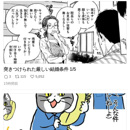
ト
数
数
突きつけられた厳しい結婚条件 1/5
3
115
5,052
返
リ
い
15時間前
信
ポ
い
数
ス
ね
ト
数
数