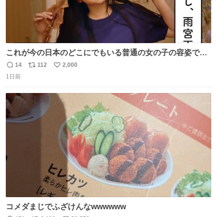
これが今の日本のどこにでもいる普通の女の子の容姿で
す！？！？！？！？ #雨宮天
14
112
2,000
返
リ
い
1日前
信
ポ
い
数
ス
ね
ト
数
数
コメダまじでふざけんなwwwwww