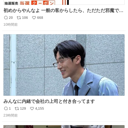
初めからやんなよ 一般の客からしたら、ただただ邪魔でし
かないのよ
20
106
668
返
リ
い
10時間前
信
ポ
い
数
ス
ね
ト
数
数
みんなに内緒で会社の上司と付き合ってます
1
129
4,155
返
リ
い
23時間前
信
ポ
い
数
ス
ね