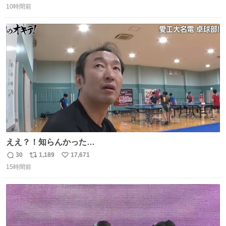
10時間前
信
ポ
い
数
ス
ね
ト
数
数
ええ？！知らんかった…
30
1,189
17,671
返
リ
い
15時間前
信
ポ
い
数
ス
ね
ト
数
数