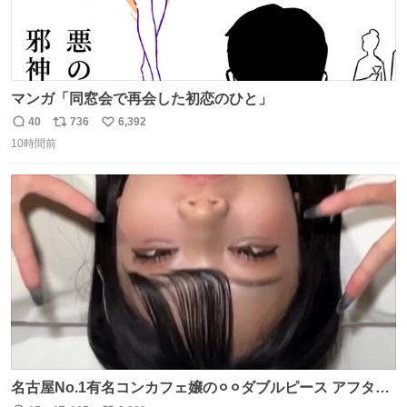
マンガ「同窓会で再会した初恋のひと」
40
736
6,392
返
リ
い
10時間前
信
ポ
い
数
ス
ね
ト
数
数
名古屋No.1有名コンカフェ嬢の⚪︎⚪︎ダブルピース アフター