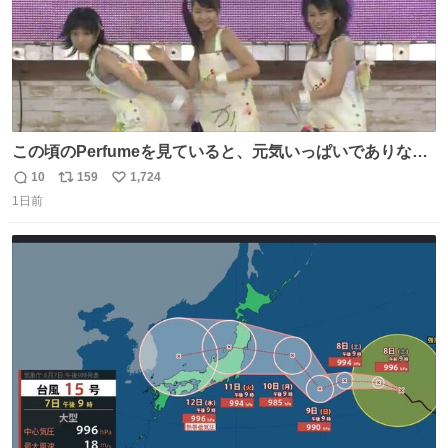
この頃のPerfumeを見ていると、元気いっぱいでありなが
ら決して感情に任せすぎることなく、しっかりと制御され
10
159
1,724
返
リ
い
たダンスであることに新鮮に驚く。3人のあげた足の向き
1日前
信
ポ
い
や角度とか本当に細かな部分まできっちりと揃っていてそ
数
ス
ね
こから積み重ねてきた努力や練習量が見て取れる…
ト
数
数