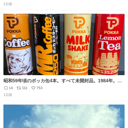
1日前
信
ポ
い
数
ス
ね
ト
数
数
昭和59年頃のポッカ缶4本。すべて未開封品。1984年。P
マーク。昭和レトロ！
14
111
753
返
リ
い
1日前
信
ポ
い
数
ス
ね
ト
数
数