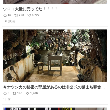
ウロコ大量に売ってた！！！！
16
290
6,727
返
リ
い
14時間前
信
ポ
い
数
ス
ね
ト
数
数
今ナウシカの秘密の部屋があるのは非公式の猫まち駅舎だ
けだもんね。本物が欲しいね
5
140
1,966
返
リ
い
1日前
信
ポ
い
数
ス
ね