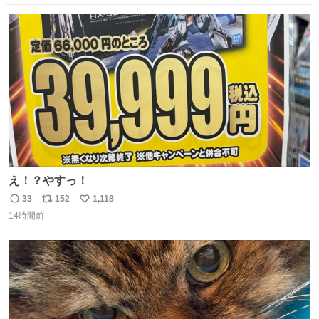
数
ス
ね
ト
数
数
え！？やすっ！
33
152
1,118
返
リ
い
14時間前
信
ポ
い
数
ス
ね
ト
数
数