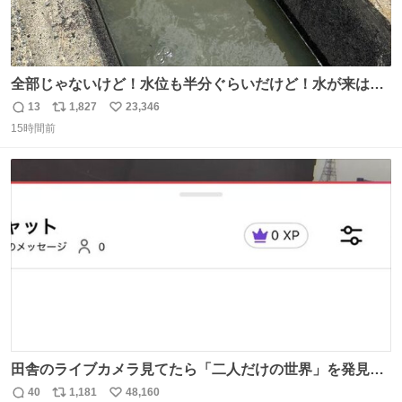
全部じゃないけど！水位も半分ぐらいだけど！水が来はじ
めたよ！！！ 作業してくれた方々ありがとーーー
13
1,827
23,346
返
リ
い
ー！！！！！！！！！！！！！！！！！！！！！！！！！
15時間前
信
ポ
い
！
数
ス
ね
ト
数
数
田舎のライブカメラ見てたら「二人だけの世界」を発見し
た
40
1,181
48,160
返
リ
い