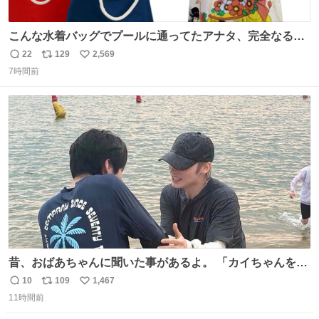
こんな水着バッグでプールに通ってたアナタ、完全なる同
世代（笑） #70年代 #80年代 #昭和レトロ
22
129
2,569
返
リ
い
7時間前
信
ポ
い
数
ス
ね
ト
数
数
昔、おばあちゃんに聞いた事があるよ。 「カイちゃんをい
じめると、アイツが海から上がって来るぞ。」って。
10
109
1,467
返
リ
い
11時間前
信
ポ
い
数
ス
ね