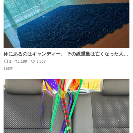
床にあるのはキャンディー。 その総重量は亡くなった人と
同等の重さだそうです。 鑑賞者は一つ持ち帰れますが、亡
2
189
3,507
返
リ
い
くなった人の一部を持ち帰っているような感覚になりまし
1日前
信
ポ
い
た。 勇気を出して口に入れたら、ハッカ味😳✨ #ポーラ美
数
ス
ね
術館
ト
数
数