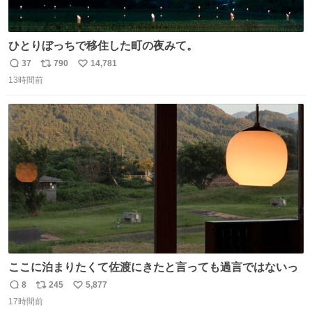
ひとりぼっちで移住した町の夜みて。
37
790
14,781
返
リ
い
13時間前
信
ポ
い
数
ス
ね
ト
数
数
ここに泊まりたくて佐渡にきたと言っても過言ではないっ
8
245
5,877
返
リ
い
17時間前
信
ポ
い