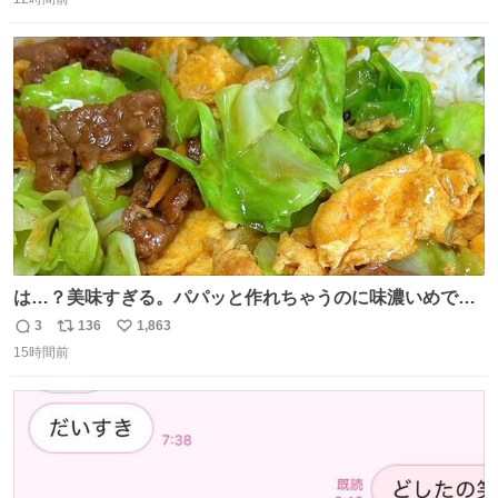
信
ポ
い
数
ス
ね
ト
数
数
は…？美味すぎる。パパッと作れちゃうのに味濃いめで満
足感エグいの天才だろ🥹
3
136
1,863
返
リ
い
15時間前
信
ポ
い
数
ス
ね
ト
数
数