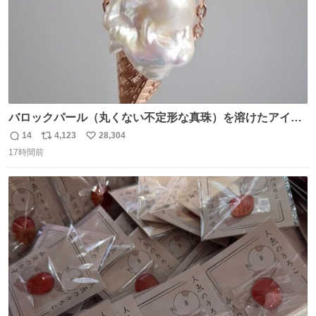
バロックパール（丸くない不定形な真珠）を溶けたアイス
や飴玉、雲、アヒルに見立ててジュエリーデザイナー、
14
4,123
28,304
返
リ
い
Ben Choi 蔡俊文さんの作品。
17時間前
信
ポ
い
instagram.com/bcjoaillerie/
数
ス
ね
ト
数
数