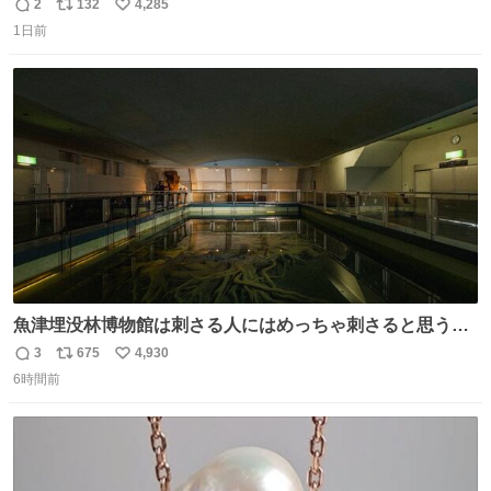
2
132
4,285
返
リ
い
1日前
信
ポ
い
数
ス
ね
ト
数
数
魚津埋没林博物館は刺さる人にはめっちゃ刺さると思う施
設 無人になった時の雰囲気が凄まじかった
3
675
4,930
返
リ
い
6時間前
信
ポ
い
数
ス
ね
ト
数
数