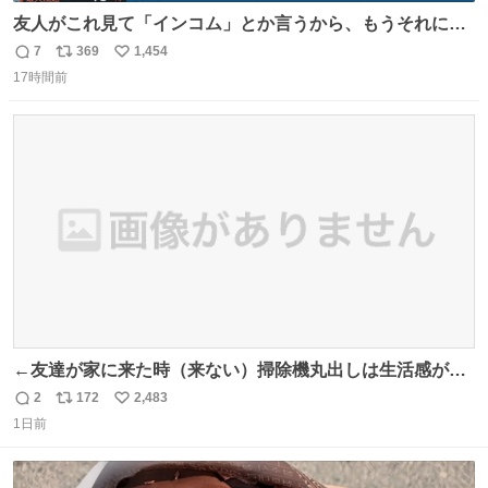
友人がこれ見て「インコム」とか言うから、もうそれにし
か見えなくなっちゃった。
7
369
1,454
返
リ
い
17時間前
信
ポ
い
数
ス
ね
ト
数
数
←友達が家に来た時（来ない）掃除機丸出しは生活感が出
てかっこ悪いなぁ →せや
2
172
2,483
返
リ
い
1日前
信
ポ
い
数
ス
ね
ト
数