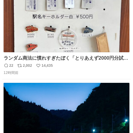
ランダム商法に慣れすぎたぼく「とりあえず2000円分試し
てみるか…」 駅員さん「どれが欲しいの？」 ぼく「えっ
22
2,002
14,435
返
リ
い
良いんですか？」 駅員さん「何が…？？」 やっぱランダム
12時間前
信
ポ
い
って悪い文化だ
数
ス
ね
わ！！！！！！！！！！！！！！！！！！！！
ト
数
数