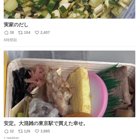
実家のだし
38
104
2,407
返
リ
い
6時間前
信
ポ
い
数
ス
ね
ト
数
数
安定。大混雑の東京駅で買えた幸せ。
32
126
3,985
返
リ
い
12時間前