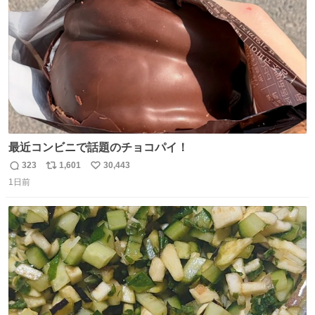
数
最近コンビニで話題のチョコパイ！
323
1,601
30,443
返
リ
い
1日前
信
ポ
い
数
ス
ね
ト
数
数