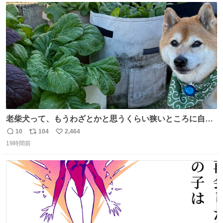
ト
数
数
老柴犬って、もうわざとかと思うくらい狭いところに自ら
はまりにいくじゃないですか？ 今朝ガーデニングしてる飼
10
104
2,464
返
リ
い
い主の間にはまってきて、最高に可愛かった♥️
19時間前
信
ポ
い
数
ス
ね
ト
数
数