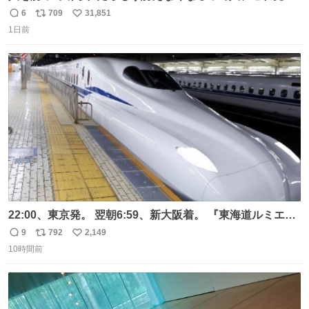
元気出してほしい
6
709
31,851
返
リ
い
1日前
信
ポ
い
数
ス
ね
ト
数
数
22:00、東京発。 翌朝6:59、新大阪着。 『東海道ルミエー
ルエクスプレス』が今夜、初運行！ 岐阜羽島駅で夜を越す
9
792
2,149
返
リ
い
東海道新幹線。寝台列車じゃないのに、朝まで新幹線とい
10時間前
信
ポ
い
う、なんだか特別体験😉 #TRAINTRIP #東海道ルミエール
数
ス
ね
エクスプレス
ト
数
数