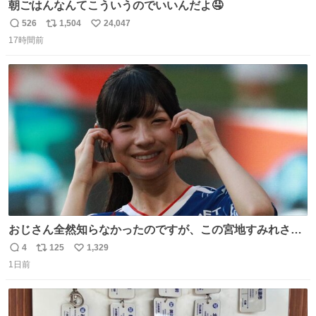
朝ごはんなんてこういうのでいいんだよ🤤
526
1,504
24,047
返
リ
い
17時間前
信
ポ
い
数
ス
ね
ト
数
数
おじさん全然知らなかったのですが、この宮地すみれさん
（日向坂46）はマリサポだったのですね。 カメラ目線でに
4
125
1,329
返
リ
い
っこりしていただいたので撮影したものの、全然誰だか知
1日前
信
ポ
い
りませんでした。 マリサポらしいのでこれからは名前覚え
数
ス
ね
ます！！
ト
数
数