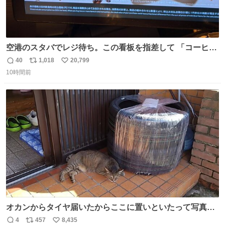
空港のスタバでレジ待ち。この看板を指差して 「コーヒー
苦手な人コーヒー飲まないよ！」て叫び続けてる子供いて
40
1,018
20,799
返
リ
い
吹き出しそうwお母さんお疲れ様です。
10時間前
信
ポ
い
数
ス
ね
ト
数
数
オカンからタイヤ届いたからここに置いといたって写真送
られてきたけど明らかに猫が邪魔くさそうな顔してて草
4
457
8,435
返
リ
い