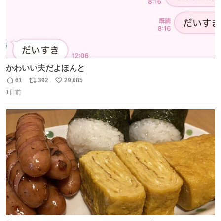
かわいい夫だよほんと
61
392
29,085
返
リ
い
1日前
信
ポ
い
数
ス
ね
ト
数
数