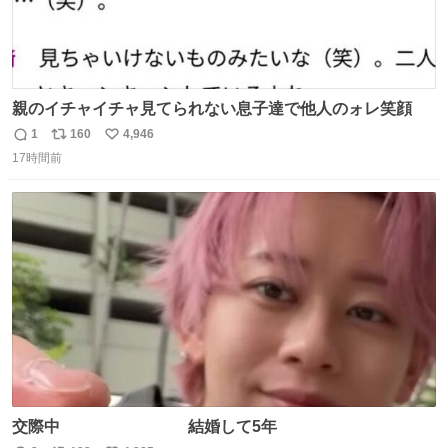
親のイチャイチャ見てられない息子達で他人のォレ笑顔
1
160
4,946
返
リ
い
17時間前
信
ポ
い
数
ス
ね
ト
数
数
交際中 結婚して5年