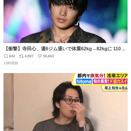
【衝撃】寺田心、週6ジム通いで体重62kg→82kgに 110kg
のベンチプレス持ち上げる姿披露
642
4,907
56,663
返
リ
い
news.livedoor.com/article/detail… 元々自重のみだった
18時間前
信
ポ
い
が、更に筋肉を大きくするためジム通いを開始。筋肉増量
数
ス
ね
のためおにぎり10個、ゼリー飲料3～4本、パスタと毎日4
ト
数
数
千kcalオーバーの食事を摂取し、増量したという。