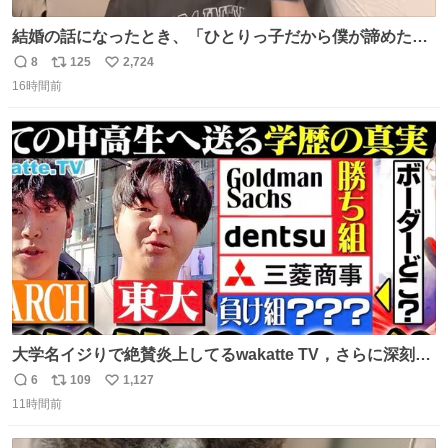
結婚の話になったとき、「ひとりっ子だから僕が諦めた瞬
間に一族が潰える」「死ぬとき1人とか嫌」だから結婚願
8
125
2,724
返
リ
い
望は"ある"って答えたものの、結局「（結婚は）向いてね
16時間前
信
ポ
い
ぇのかもしれない」で締める北山くん、きっといろいろ考
数
ス
ね
えて言葉を選んで、まるく収めてくれたんだなと思った
ト
数
数
大学名イジりで絶賛炎上してるwakatte TV，さらに深刻な
問題はこっちでは？ ・都内の特定企業に入るのを極度に推
6
109
1,127
返
リ
い
奨し，それ以外の地域で堅実に生きるのを周縁化する ・恋
11時間前
信
ポ
い
愛にかまけ，「陽キャラ」として振る舞うのを極端に中心
数
ス
ね