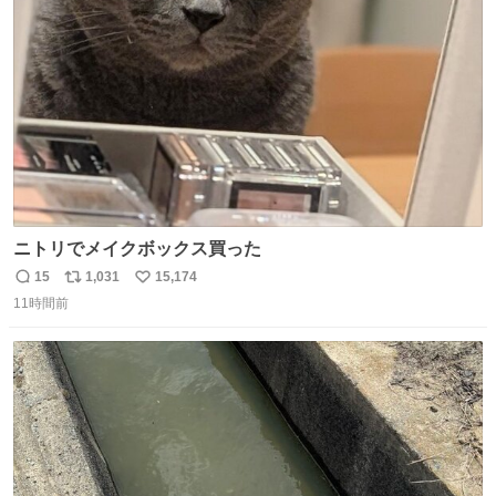
化する ・院生が研究環境を求め他大学に移るのを批判する
ト
数
数
過去例↓
ニトリでメイクボックス買った
15
1,031
15,174
返
リ
い
11時間前
信
ポ
い
数
ス
ね
ト
数
数