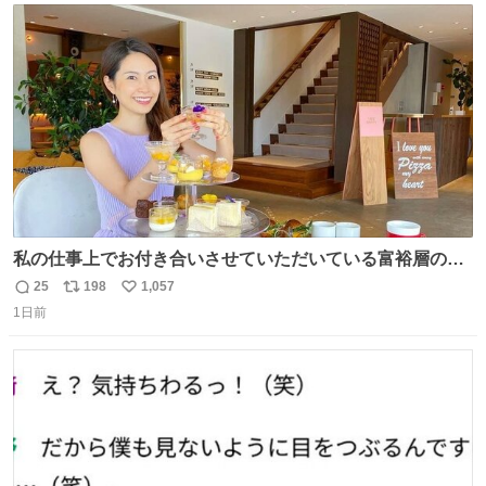
ト
数
数
私の仕事上でお付き合いさせていただいている富裕層の社
長さん達は、こんな事しない。 こんな自慢は一切しない
25
198
1,057
返
リ
い
し、なんなら表に出てこない。 自分に自信がない半端モン
1日前
信
ポ
い
はブランドで自分を飾りキラキラ自慢をする。 #折田楓
数
ス
ね
#merchu
ト
数
数