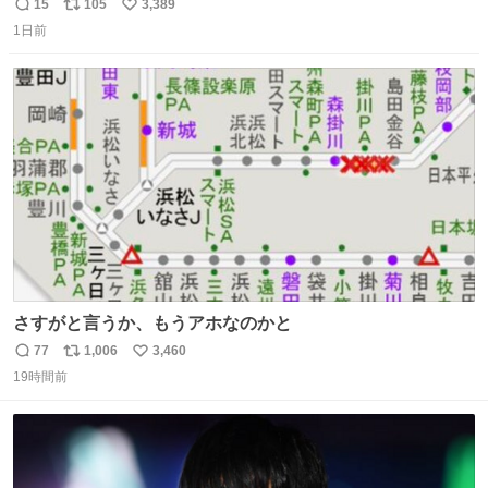
で毎回これしてくれたらそりゃ通うわw
15
105
3,389
返
リ
い
1日前
信
ポ
い
数
ス
ね
ト
数
数
さすがと言うか、もうアホなのかと
77
1,006
3,460
返
リ
い
19時間前
信
ポ
い
数
ス
ね
ト
数
数