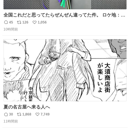
全国これだと思ってたらぜんぜん違ってた件。 ロケ地：広
島
45
126
1,056
返
リ
い
10時間前
信
ポ
い
数
ス
ね
ト
数
数
夏の名古屋へ来る人へ
30
1,868
7,749
返
リ
い
11時間前
信
ポ
い
数
ス
ね