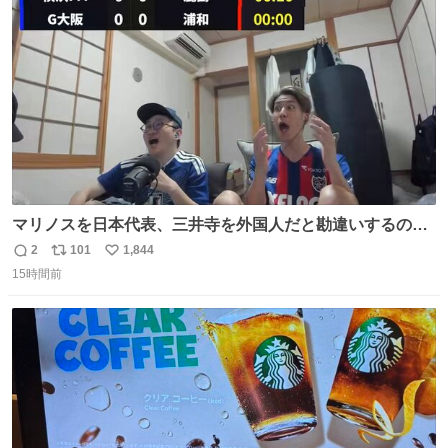
ト
数
数
マリノスを日本代表、三井寺を外国人だと勘違いするのお
もろくて爽
2
101
1,844
返
リ
い
15時間前
信
ポ
い
数
ス
ね
ト
数
数