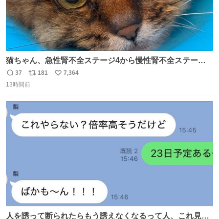
猫ちゃん、急性腎不全ステージ4から慢性腎不全ステージ2
になりました😭点滴も週一で大丈夫になった… このままだ
37
181
7,364
返
リ
い
と2、3日持たないって言われたのが嘘みたい…本当に嬉し
13時間前
信
ポ
い
い😭😭😭頑張ってくれてありがとう😭😭😭 嬉しくて帰り
数
ス
ね
道泣きながら歩いてたら向こうから来た人にすごい顔され
ト
数
数
た🫠
人を誘って断られたらもう誘えなくなるって人、これ見て